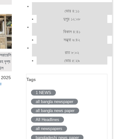
ভোর ৪:১১
দুপুর ১২:০৮
বিকাল ৪:৪১
সন্ধ্যা ৬:৪২
রাত ৮:০২
সরায়েলি
ভোর ৫:২৯
হ দৃশ্য
ছিল
, 2025
Tags
র
1 NEWS
all bangla newspaper
all bangla news paper
All Headlines
all newspapers
bangladeshi news paper