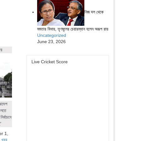
নিজ দল থেকে
মমতার বিদায়, তৃণমূলের চেয়ারম্যান হলেন অরূপ রায়
Uncategorized
June 23, 2026
ায়
Live Cricket Score
 আদেশ
ালতে
নির্বাচনে
'
r 1,
 খবর