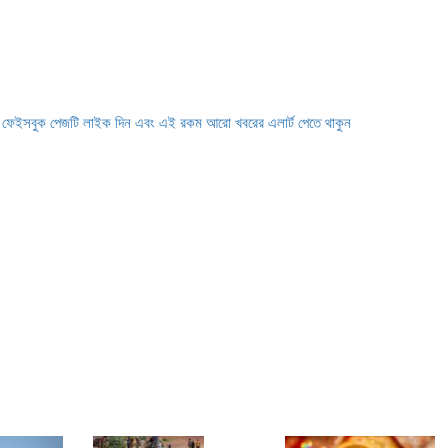
ে ফেইসবুক পেজটি লাইক দিন এবং এই রকম আরো খবরের এলার্ট পেতে থাকুন