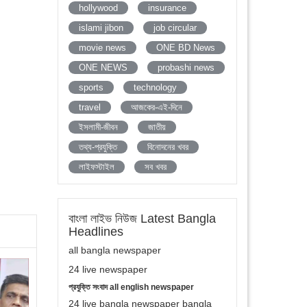
hollywood
insurance
islami jibon
job circular
movie news
ONE BD News
ONE NEWS
probashi news
sports
technology
travel
আজকের-এই-দিনে
ইসলামী-জীবন
জাতীয়
তথ্য-প্রযুক্তি
বিনোদনের খবর
লাইফস্টাইল
সব খবর
বাংলা লাইভ নিউজ Latest Bangla
Headlines
all bangla newspaper
24 live newspaper
প্রযুক্তি সংবাদ all english newspaper
24 live bangla newspaper bangla