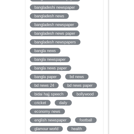
bangladeshi newspaper
bangladesh news
bangladesh newspaper
bangladesh news paper
bangladesh newspapers
bangla news
bangla newspaper
bangla news paper
bangla paper
bd news
bd news 24
bd news paper
bidai hajj speech
bollywood
cricket
daily
economy news
english newspaper
football
glamour world
health