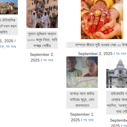
র ঐতিহাসিক
ুর্গ দখল করল
সরাইল
সুদানে ভূমিধসে অন্তত
১০০০ মানুষ নিহত, দাবি
1, 2026
/
দাম্পত্য জীবনে সুখী হওয়ার সেরা ১০ উপ
সশস্ত্র গোষ্ঠীর
তিক
,
সব খবর
September 2, 2025
/
সব খবর
September 2,
2025
/
সব খবর
যশোরে সাপে কাটায়
হাইকোর্টের
ভাইয়ের মৃত্যু, বোন
চেম্বার আদ
হাসপাতালে
স্থগিত, 'ডাকসু 
বাধা নেই
September 1,
2025
/
সব খবর
Septembe
2025
/
সব