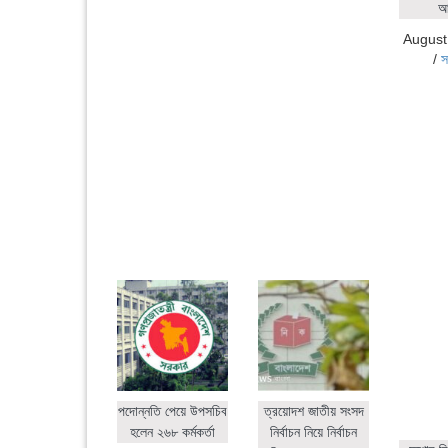
আ
August
/
স
পদোন্নতি পেয়ে উপসচিব
ত্রয়োদশ জাতীয় সংসদ
হলেন ২৬৮ কর্মকর্তা
নির্বাচন নিয়ে নির্বাচন