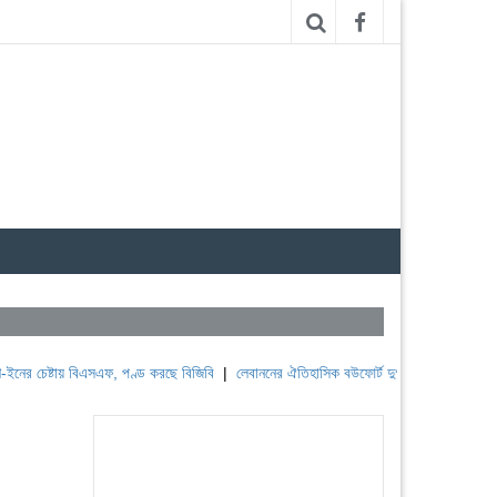
টায় বিএসএফ, পণ্ড করছে বিজিবি
|
লেবাননের ঐতিহাসিক বউফোর্ট দুর্গ দখল করল ইসরাইল
|
সুদানে