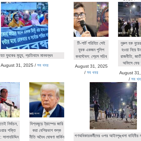
টি-শার্ট পরিহিত সেই
নুরুল হক নুর
যুবক একজন পুলিশ
হওয়া নিয়ে উ
ত যুবকের মৃত্যু, প্রতিবাদে মানবন্ধন
কনস্টেবল: প্রেস সচিব
রাজনীতি, জাতীয়
অফিসে ফের 
August 31, 2025
/
সব খবর
August 31, 2025
/
সব খবর
August 31
/
সব খব
িতেই নির্বাচন,
বিশ্বজুড়ে ট্রাম্পের জারি
ওয়ার শক্তি
করা বেশিরভাগ শুল্ক
গণঅধিকারকর্মীদের ওপর আইনশৃঙ্খলা বাহিনীর লা
 সালাহউদ্দিন
নীতি অবৈধ ঘোষণা মার্কিন