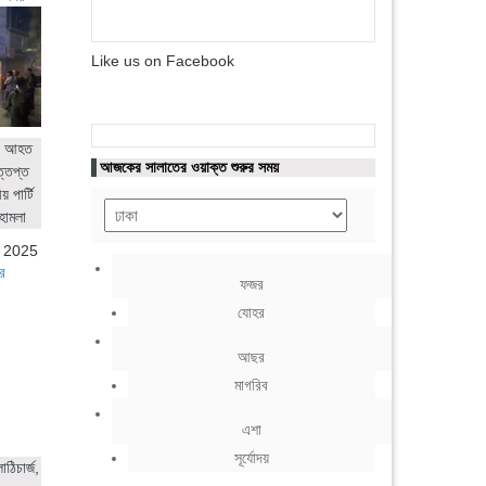
Like us on Facebook
ের আহত
আজকের সালাতের ওয়াক্ত শুরুর সময়
ত্তপ্ত
 পার্টি
হামলা
, 2025
র
ফজর
যোহর
আছর
মাগরিব
এশা
সূর্যোদয়
ঠিচার্জ,