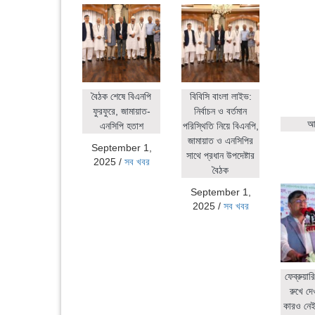
বৈঠক শেষে বিএনপি
বিবিসি বাংলা লাইভ:
ফুরফুরে, জামায়াত-
নির্বাচন ও বর্তমান
আহ
এনসিপি হতাশ
পরিস্থিতি নিয়ে বিএনপি,
জামায়াত ও এনসিপির
September 1,
সাথে প্রধান উপদেষ্টার
2025
/
সব খবর
বৈঠক
September 1,
2025
/
সব খবর
ফেব্রুয়ার
রুখে দে
কারও নেই: