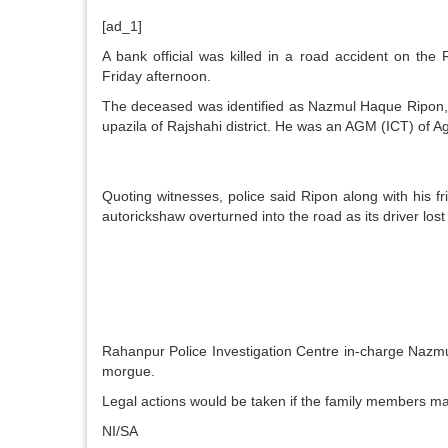
[ad_1]
A bank official was killed in a road accident on th
Friday afternoon.
The deceased was identified as Nazmul Haque Ripon, 
upazila of Rajshahi district. He was an AGM (ICT) of 
Quoting witnesses, police said Ripon along with his 
autorickshaw overturned into the road as its driver lost
Rahanpur Police Investigation Centre in-charge Nazmu
morgue.
Legal actions would be taken if the family members made
NI/SA