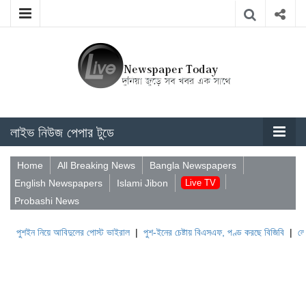
লাইভ নিউজ পেপার টুডে
Home
All Breaking News
Bangla Newspapers
English Newspapers
Islami Jibon
Live TV
Probashi News
ন নিয়ে আবিদুলের পোস্ট ভাইরাল
|
পুশ-ইনের চেষ্টায় বিএসএফ, পণ্ড করছে বিজিবি
|
লেবাননের ঐত