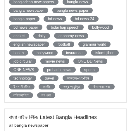
bangladesh newspapers
bangla news
bangla newspaper
bangla news paper
bangla paper
bd news
bd news 24
bd news paper
bidai hajj speech
bollywood
cricket
daily
economy news
english newspaper
football
glamour world
health
hollywood
insurance
islami jibon
job circular
movie news
ONE BD News
ONE NEWS
probashi news
sports
technology
travel
আজকের-এই-দিনে
ইসলামী-জীবন
জাতীয়
তথ্য-প্রযুক্তি
বিনোদনের খবর
লাইফস্টাইল
সব খবর
বাংলা লাইভ নিউজ Latest Bangla Headlines
all bangla newspaper