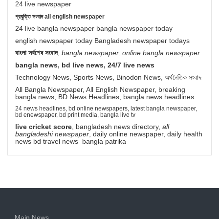
24 live newspaper
প্রযুক্তি সংবাদ all english newspaper
24 live bangla newspaper bangla newspaper today
english newspaper today Bangladesh newspaper todays
বাংলা সর্বশেষ সংবাদ
,
bangla newspaper, online bangla newspaper
bangla news, bd live news, 24/7 live news
Technology News, Sports News, Binodon News, অর্থনৈতিক সংবাদ
All Bangla Newspaper, All English Newspaper, breaking
bangla news, BD News Headlines, bangla news headlines
24 news headlines, bd online newspapers, latest bangla newspaper,
bd enewspaper, bd print media, bangla live tv
live cricket score
, bangladesh news directory,
all
bangladeshi newspaper
, daily online newspaper, daily health
news bd travel news bangla patrika
Main News