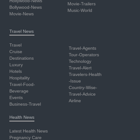
Hollywood-News
Movie-Trailers
Bollywood-News
Music-World
Movie-News
Travel News
Travel
Travel-Agents
Cruise
Tour-Operators
Destinations
Technology
Luxury
Travel-Alert
Hotels
Travelers-Health
Hospitality
-Issue
Travel-Food-
Country-Wise-
Beverage
Travel-Advice
Events
Airline
Business-Travel
Health News
Latest Health News
Pregnancy Care