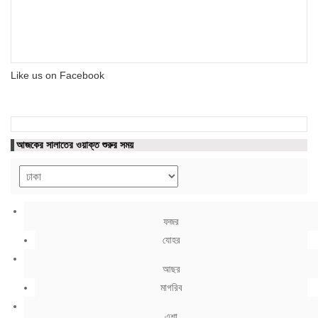
Like us on Facebook
আজকের সালাতের ওয়াক্ত শুরুর সময়
ফজর
যোহর
আছর
মাগরিব
এশা