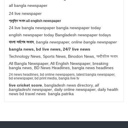
all bangla newspaper
24 live newspaper
প্রযুক্তি সংবাদ all english newspaper
24 live bangla newspaper bangla newspaper today
english newspaper today Bangladesh newspaper todays
বাংলা সর্বশেষ সংবাদ
,
bangla newspaper, online bangla newspaper
bangla news, bd live news, 24/7 live news
Technology News, Sports News, Binodon News, অর্থনৈতিক সংবাদ
All Bangla Newspaper, All English Newspaper, breaking
bangla news, BD News Headlines, bangla news headlines
24 news headlines, bd online newspapers, latest bangla newspaper,
bd enewspaper, bd print media, bangla live tv
live cricket score
, bangladesh news directory,
all
bangladeshi newspaper
, daily online newspaper, daily health
news bd travel news bangla patrika