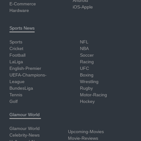
Android
E-Commerce
iOS-Apple
Hardware
Sports News
Sports
NFL
Cricket
NBA
Football
Soccer
LaLiga
Racing
English-Premier
UFC
UEFA-Champions-
Boxing
League
Wrestling
BundesLiga
Rugby
Tennis
Motor-Racing
Golf
Hockey
Glamour World
Glamour World
Upcoming-Movies
Celebrity-News
Movie-Reviews