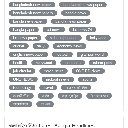
bangladesh newspaper
bangladesh news paper
bangladesh newspapers
bangla news
bangla newspaper
bangla news paper
bangla paper
bd news
bd news 24
bd news paper
bidai hajj speech
bollywood
cricket
daily
economy news
english newspaper
football
glamour world
health
hollywood
insurance
islami jibon
job circular
movie news
ONE BD News
ONE NEWS
probashi news
sports
technology
travel
আজকের-এই-দিনে
ইসলামী-জীবন
জাতীয়
তথ্য-প্রযুক্তি
বিনোদনের খবর
লাইফস্টাইল
সব খবর
বাংলা লাইভ নিউজ Latest Bangla Headlines