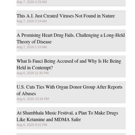
Aug 7, 2026 2:29 AM
This A.I. Just Created Viruses Not Found in Nature
Aug 7, 2026 2:19 AM
A Promising Heart Drug Fails, Challenging a Long-Held
Theory of Disease
Aug 7, 2026 1:10 AM
What Is Fauci Being Accused of and Why Is He Being
Held in Contempt?
Aug 6, 2026 11:30 PM
U.S. Cuts Ties With Organ Donor Group After Reports
of Abuses
Aug 6, 2026 10:34 PM
At Shambhala Music Festival, a Plan To Make Drugs
Like Ketamine and MDMA Safer
Aug 6, 2026 8:51 PM