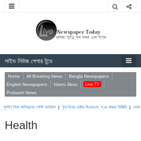
লাইভ নিউজ পেপার টুডে
Home
All Breaking News
Bangla Newspapers
English Newspapers
Islami Jibon
Live TV
Probashi News
আবিদুলের পোস্ট ভাইরাল
|
পুশ-ইনের চেষ্টায় বিএসএফ, পণ্ড করছে বিজিবি
|
লেবাননের ঐতিহাসিক 
Health