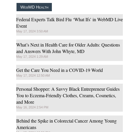
WebMD Health
Federal Experts Talk Bird Flu ‘What Ifs’ in WebMD Live
Event
May 17, 2024 3:50 AM
What’s Next in Health Care for Older Adults: Questions
and Answers With John Whyte, MD
May 17, 2024 1:29 AM
Get the Care You Need in a COVID-19 World
May 17, 2024 12:50 AM
Personal Shopper: A Savvy Black Entrepreneur Guides
You to Eczema-Friendly Clothes, Creams, Cosmetics,
and More
May 16, 2024 2:54 PM
Behind the Spike in Colorectal Cancer Among Young
Americans