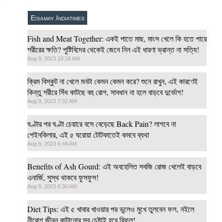
Eisamay.Indiatimes
Fish and Meat Together: একই পাতে মাছ, মাংস খেলে কি হতে পারে
শরীরের ক্ষতি? পুষ্টিবিদের থেকেই জেনে নিন এই ধারণা ভ্রান্ত না সত্যি!
Aug 9, 2023 10:18 AM
ক্রিম বিস্কুট না খেলে মনটা কেমন কেমন করে? শুনে রাখুন, এই কারণেই
কিন্তু শরীরে সিঁধ কাটছে বহু রোগ, সাবধান না হলে বাড়বে দুর্ভোগ!
Aug 9, 2023 7:32 AM
ঘণ্টার পর ঘণ্টা চেয়ারে বসে বেড়েছে Back Pain? লাগবে না
পেইনকিলার, এই ৫ ঘরোয়া টোটকাতেই কমবে ব্যথা
Aug 9, 2023 6:49 AM
Benefits of Ash Gourd: এই অবহেলিত সবজি রোজ খেলেই বাড়বে
এনার্জি, সুস্থ থাকবে ফুসফুস!
Aug 9, 2023 6:30 AM
Diet Tips: এই ৫ খাবার খাওয়ার পর ভুলেও মুখে তুলবেন ফল, নইলে
নীরোগ জীবন কাটানোর সব চেষ্টাই হবে বিফল!