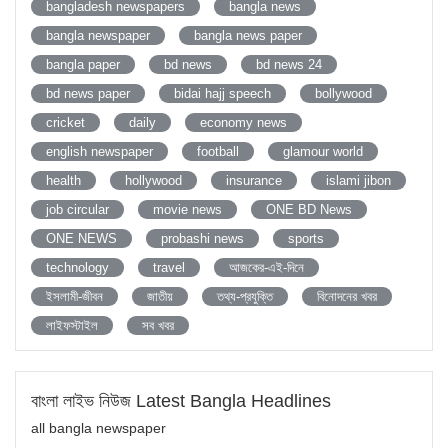
bangladesh newspapers
bangla news
bangla newspaper
bangla news paper
bangla paper
bd news
bd news 24
bd news paper
bidai hajj speech
bollywood
cricket
daily
economy news
english newspaper
football
glamour world
health
hollywood
insurance
islami jibon
job circular
movie news
ONE BD News
ONE NEWS
probashi news
sports
technology
travel
আজকের-এই-দিনে
ইসলামী-জীবন
জাতীয়
তথ্য-প্রযুক্তি
বিনোদনের খবর
লাইফস্টাইল
সব খবর
বাংলা লাইভ নিউজ Latest Bangla Headlines
all bangla newspaper