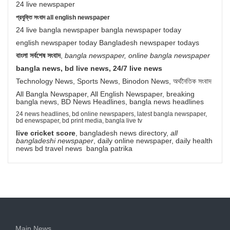
24 live newspaper
প্রযুক্তি সংবাদ all english newspaper
24 live bangla newspaper bangla newspaper today
english newspaper today Bangladesh newspaper todays
বাংলা সর্বশেষ সংবাদ
,
bangla newspaper, online bangla newspaper
bangla news, bd live news, 24/7 live news
Technology News, Sports News, Binodon News, অর্থনৈতিক সংবাদ
All Bangla Newspaper, All English Newspaper, breaking
bangla news, BD News Headlines, bangla news headlines
24 news headlines, bd online newspapers, latest bangla newspaper,
bd enewspaper, bd print media, bangla live tv
live cricket score
, bangladesh news directory,
all
bangladeshi newspaper
, daily online newspaper, daily health
news bd travel news bangla patrika
Main News