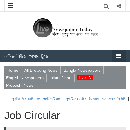
লাইভ নিউজ পেপার টুডে
Home
All Breaking News
Bangla Newspapers
English Newspapers
Islami Jibon
Live TV
Probashi News
শইন নিয়ে আবিদুলের পোস্ট ভাইরাল
|
পুশ-ইনের চেষ্টায় বিএসএফ, পণ্ড করছে বিজিবি
|
লেবাননের 
Job Circular