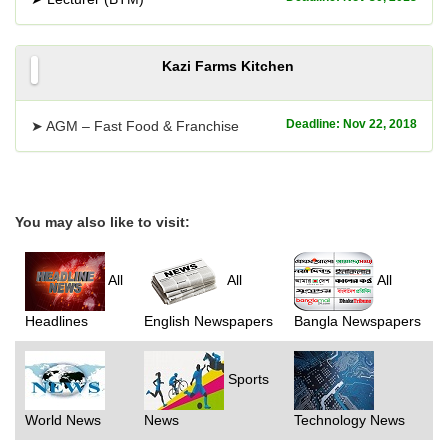
Kazi Farms Kitchen
Deadline: Nov 22, 2018
➤ AGM – Fast Food & Franchise
You may also like to visit:
All
All
All
Headlines
English Newspapers
Bangla Newspapers
Sports
World News
News
Technology News