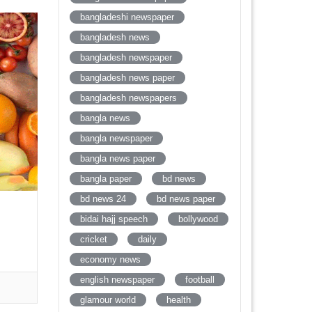
bangladeshi newspaper
bangladesh news
bangladesh newspaper
bangladesh news paper
bangladesh newspapers
bangla news
bangla newspaper
bangla news paper
bangla paper
bd news
bd news 24
bd news paper
bidai hajj speech
bollywood
cricket
daily
economy news
english newspaper
football
glamour world
health