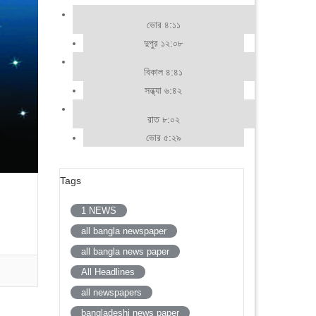
ভোর ৪:১১
দুপুর ১২:০৮
বিকাল ৪:৪১
সন্ধ্যা ৬:৪২
রাত ৮:০২
ভোর ৫:২৯
Tags
1 NEWS
all bangla newspaper
all bangla news paper
All Headlines
all newspapers
bangladeshi news paper