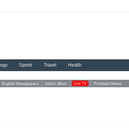
logy
Sports
Travel
Health
English Newspapers
Islami Jibon
Live TV
Probashi News