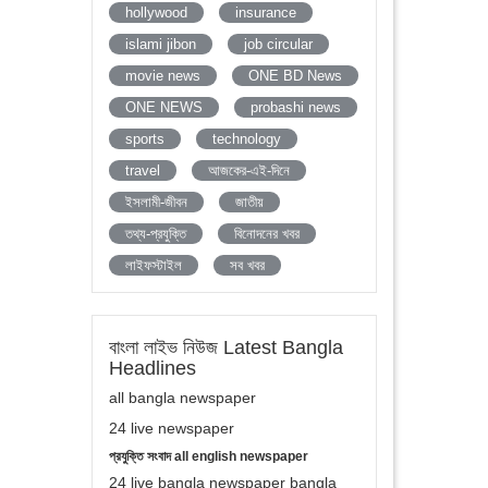
hollywood
insurance
islami jibon
job circular
movie news
ONE BD News
ONE NEWS
probashi news
sports
technology
travel
আজকের-এই-দিনে
ইসলামী-জীবন
জাতীয়
তথ্য-প্রযুক্তি
বিনোদনের খবর
লাইফস্টাইল
সব খবর
বাংলা লাইভ নিউজ Latest Bangla
Headlines
all bangla newspaper
24 live newspaper
প্রযুক্তি সংবাদ all english newspaper
24 live bangla newspaper bangla