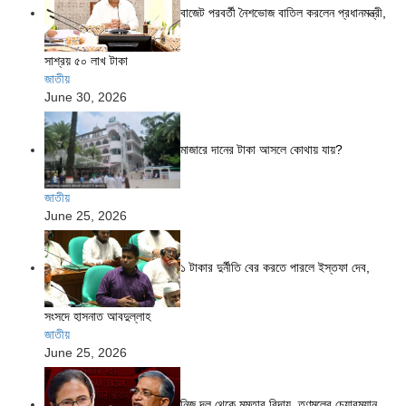
বাজেট পরবর্তী নৈশভোজ বাতিল করলেন প্রধানমন্ত্রী,
সাশ্রয় ৫০ লাখ টাকা
জাতীয়
June 30, 2026
মাজারে দানের টাকা আসলে কোথায় যায়?
জাতীয়
June 25, 2026
১ টাকার দুর্নীতি বের করতে পারলে ইস্তফা দেব,
সংসদে হাসনাত আবদুল্লাহ
জাতীয়
June 25, 2026
নিজ দল থেকে মমতার বিদায়, তৃণমূলের চেয়ারম্যান