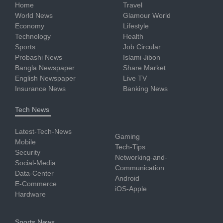
Home
Travel
World News
Glamour World
Economy
Lifestyle
Technology
Health
Sports
Job Circular
Probashi News
Islami Jibon
Bangla Newspaper
Share Market
English Newspaper
Live TV
Insurance News
Banking News
Tech News
Latest-Tech-News
Gaming
Mobile
Tech-Tips
Security
Networking-and-
Social-Media
Communication
Data-Center
Android
E-Commerce
iOS-Apple
Hardware
Sports News