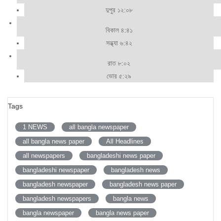
দুপুর ১২:০৮
বিকাল ৪:৪১
সন্ধ্যা ৬:৪২
রাত ৮:০২
ভোর ৫:২৯
Tags
1 NEWS
all bangla newspaper
all bangla news paper
All Headlines
all newspapers
bangladeshi news paper
bangladeshi newspaper
bangladesh news
bangladesh newspaper
bangladesh news paper
bangladesh newspapers
bangla news
bangla newspaper
bangla news paper