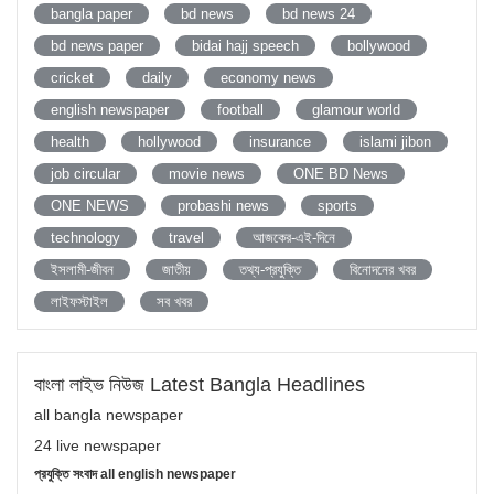
bangla paper
bd news
bd news 24
bd news paper
bidai hajj speech
bollywood
cricket
daily
economy news
english newspaper
football
glamour world
health
hollywood
insurance
islami jibon
job circular
movie news
ONE BD News
ONE NEWS
probashi news
sports
technology
travel
আজকের-এই-দিনে
ইসলামী-জীবন
জাতীয়
তথ্য-প্রযুক্তি
বিনোদনের খবর
লাইফস্টাইল
সব খবর
বাংলা লাইভ নিউজ Latest Bangla Headlines
all bangla newspaper
24 live newspaper
প্রযুক্তি সংবাদ all english newspaper