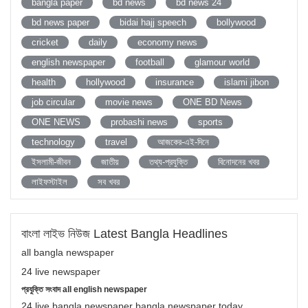
bangla paper
bd news
bd news 24
bd news paper
bidai hajj speech
bollywood
cricket
daily
economy news
english newspaper
football
glamour world
health
hollywood
insurance
islami jibon
job circular
movie news
ONE BD News
ONE NEWS
probashi news
sports
technology
travel
আজকের-এই-দিনে
ইসলামী-জীবন
জাতীয়
তথ্য-প্রযুক্তি
বিনোদনের খবর
লাইফস্টাইল
সব খবর
বাংলা লাইভ নিউজ Latest Bangla Headlines
all bangla newspaper
24 live newspaper
প্রযুক্তি সংবাদ all english newspaper
24 live bangla newspaper bangla newspaper today