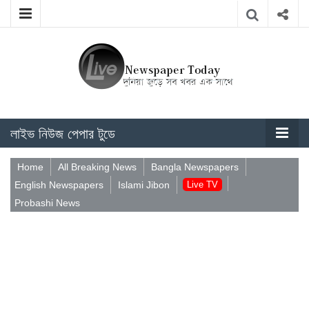
লাইভ নিউজ পেপার টুডে
Home
All Breaking News
Bangla Newspapers
English Newspapers
Islami Jibon
Live TV
Probashi News