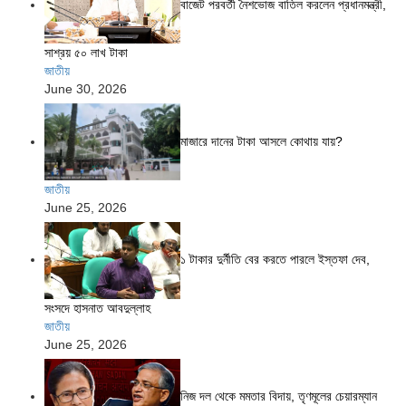
বাজেট পরবর্তী নৈশভোজ বাতিল করলেন প্রধানমন্ত্রী,
সাশ্রয় ৫০ লাখ টাকা
জাতীয়
June 30, 2026
মাজারে দানের টাকা আসলে কোথায় যায়?
জাতীয়
June 25, 2026
১ টাকার দুর্নীতি বের করতে পারলে ইস্তফা দেব,
সংসদে হাসনাত আবদুল্লাহ
জাতীয়
June 25, 2026
নিজ দল থেকে মমতার বিদায়, তৃণমূলের চেয়ারম্যান