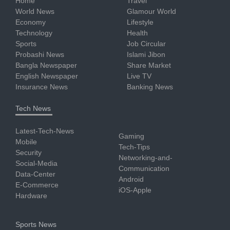
Home
Travel
World News
Glamour World
Economy
Lifestyle
Technology
Health
Sports
Job Circular
Probashi News
Islami Jibon
Bangla Newspaper
Share Market
English Newspaper
Live TV
Insurance News
Banking News
Tech News
Latest-Tech-News
Gaming
Mobile
Tech-Tips
Security
Networking-and-
Social-Media
Communication
Data-Center
Android
E-Commerce
iOS-Apple
Hardware
Sports News