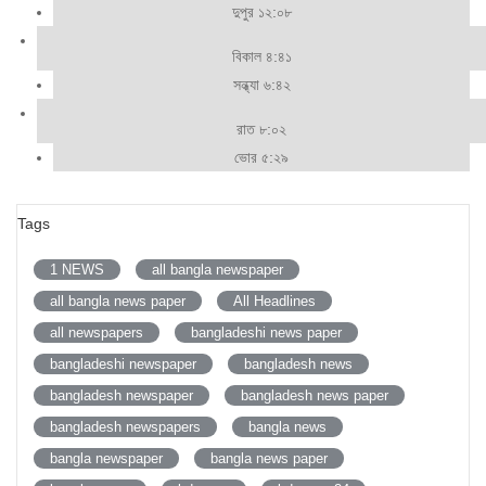
দুপুর ১২:০৮
বিকাল ৪:৪১
সন্ধ্যা ৬:৪২
রাত ৮:০২
ভোর ৫:২৯
Tags
1 NEWS
all bangla newspaper
all bangla news paper
All Headlines
all newspapers
bangladeshi news paper
bangladeshi newspaper
bangladesh news
bangladesh newspaper
bangladesh news paper
bangladesh newspapers
bangla news
bangla newspaper
bangla news paper