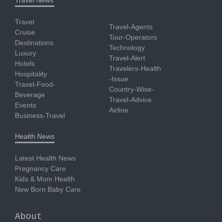
Travel News
Travel
Travel-Agents
Cruise
Tour-Operators
Destinations
Technology
Luxury
Travel-Alert
Hotels
Travelers-Health
Hospitality
-Issue
Travel-Food-
Country-Wise-
Beverage
Travel-Advice
Events
Airline
Business-Travel
Health News
Latest Health News
Pregnancy Care
Kids & Mom Health
New Born Baby Care
About