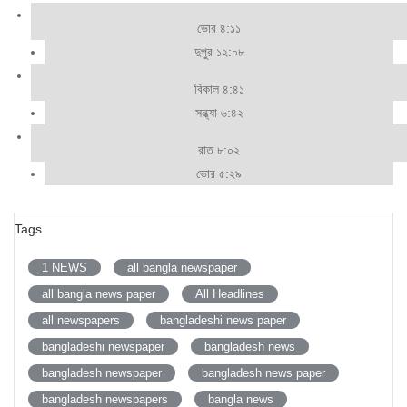
ভোর ৪:১১
দুপুর ১২:০৮
বিকাল ৪:৪১
সন্ধ্যা ৬:৪২
রাত ৮:০২
ভোর ৫:২৯
Tags
1 NEWS
all bangla newspaper
all bangla news paper
All Headlines
all newspapers
bangladeshi news paper
bangladeshi newspaper
bangladesh news
bangladesh newspaper
bangladesh news paper
bangladesh newspapers
bangla news