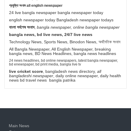
প্রযুক্তি সংবাদ all english newspaper
24 live bangla newspaper bangla newspaper today
english newspaper today Bangladesh newspaper todays
বাংলা সর্বশেষ সংবাদ
,
bangla newspaper, online bangla newspaper
bangla news, bd live news, 24/7 live news
Technology News, Sports News, Binodon News, অর্থনৈতিক সংবাদ
All Bangla Newspaper, All English Newspaper, breaking
bangla news, BD News Headlines, bangla news headlines
24 news headlines, bd online newspapers, latest bangla newspaper,
bd enewspaper, bd print media, bangla live tv
live cricket score
, bangladesh news directory,
all
bangladeshi newspaper
, daily online newspaper, daily health
news bd travel news bangla patrika
Main News