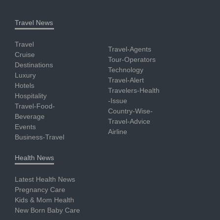
Travel News
Travel
Travel-Agents
Cruise
Tour-Operators
Destinations
Technology
Luxury
Travel-Alert
Hotels
Travelers-Health
Hospitality
-Issue
Travel-Food-
Country-Wise-
Beverage
Travel-Advice
Events
Airline
Business-Travel
Health News
Latest Health News
Pregnancy Care
Kids & Mom Health
New Born Baby Care