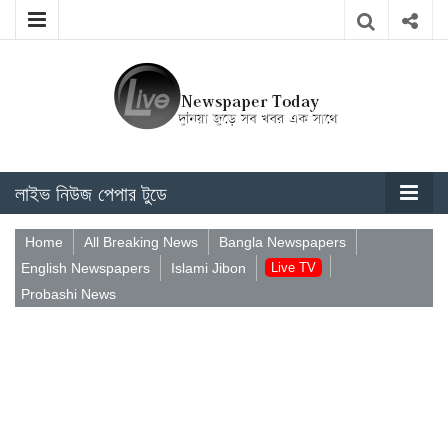
লাইভ নিউজ পেপার টুডে
Home
All Breaking News
Bangla Newspapers
English Newspapers
Islami Jibon
Live TV
Probashi News