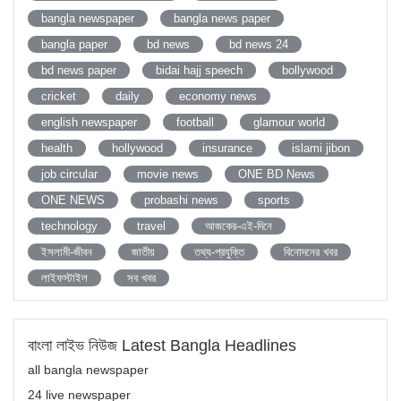
bangla newspaper
bangla news paper
bangla paper
bd news
bd news 24
bd news paper
bidai hajj speech
bollywood
cricket
daily
economy news
english newspaper
football
glamour world
health
hollywood
insurance
islami jibon
job circular
movie news
ONE BD News
ONE NEWS
probashi news
sports
technology
travel
আজকের-এই-দিনে
ইসলামী-জীবন
জাতীয়
তথ্য-প্রযুক্তি
বিনোদনের খবর
লাইফস্টাইল
সব খবর
বাংলা লাইভ নিউজ Latest Bangla Headlines
all bangla newspaper
24 live newspaper