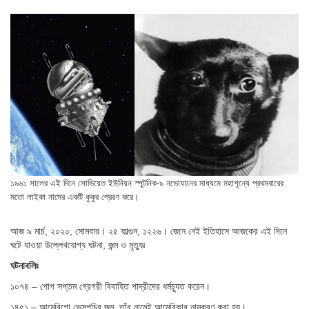
১৯৬১ সালের এই দিনে সোভিয়েত ইউনিয়ন স্পুটনিক-৯ নভোযানের মাধ্যমে মহাশূন্যে প্রথমবারের
মতো লাইকা নামের একটি কুকুর প্রেরণ করে।
আজ ৯ মার্চ, ২০২০, সোমবার। ২৫ ফাল্গুন, ১২২৬। জেনে নেই ইতিহাসে আজকের এই দিনে
ঘটে যাওয়া উল্লেখযোগ্য ঘটনা, জন্ম ও মৃত্যুঃ
ঘটনাবলিঃ
১০৭৪ – পোপ সপ্তম গ্রেগরী বিবাহিত পাদ্রীদের ধর্মচ্যুত করেন।
১৪৫১ – আমেরিগো ভেসপুচির জন্ম, তাঁর নামেই আমেরিকার নামকরণ করা হয়।