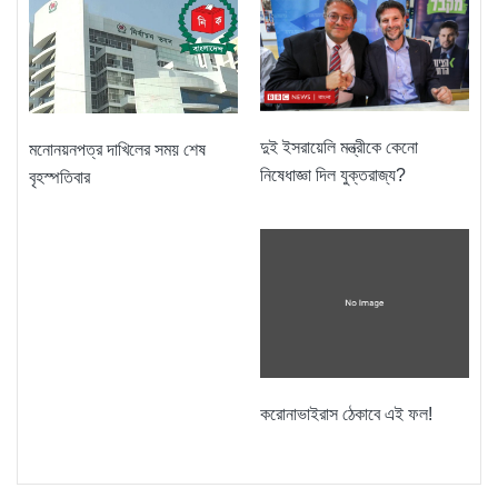
দুই ইসরায়েলি মন্ত্রীকে কেনো
মনোনয়নপত্র দাখিলের সময় শেষ
নিষেধাজ্ঞা দিল যুক্তরাজ্য?
বৃহস্পতিবার
করোনাভাইরাস ঠেকাবে এই ফল!