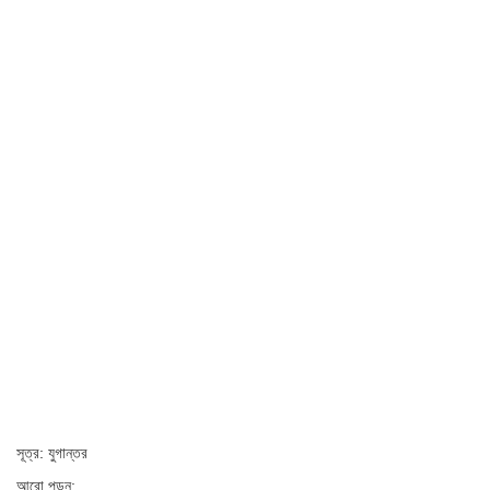
সূত্র: যুগান্তর
আরো পড়ুন: