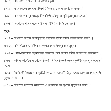
১৯০৭ – রুমানিয়ার লেখক মির্চা এলিয়াদের জন্ম।
১৯২৯ – বাংলাদেশের ১৮-তম রাষ্ট্রপতি জিল্লুর রহমান জন্মগ্রহন করেন।
১৯৩৪ – বাংলাদেশের স্বনামধন্য চিত্রশিল্পী কাইয়ুম চৌধুরী জন্মগ্রহন করেন।
১৯৩৪ – মহাশূন্যে প্রথম নভোচারী মানব ইউরি গ্যাগারিনের জন্ম।
মৃত্যু:
১৩৫৪ – বিখ্যাত আলেম আয়াতুল্লাহ সাইয়্যেদ হাসান সাদর পরলোকগমন করেন ।
১৮৫৮ – কবি পণ্ডিত ও নাট্যকার মদনমোহন তর্কালঙ্কারের মৃত্যু।
১৮৯৭ – প্যান-ইসলামিক আন্দোলনের অন্যতম নেতা জামাল উদ্দীন আফগানির ইন্তেকাল।
১৯৮১ – জার্মান-আমেরিকান নোবেল বিজয়ী চিকিৎসাবিজ্ঞানীম্যাক্স লুডউইগ ডেলবুর্ক মৃত্যুবরণ
করেন
১৯৯২ – ইহুদীবাদী ইসরাইলের প্রতিষ্ঠাতা এবং ডানপন্থী লিকুদ দলের নেতা মেনাচেম বেগিন
মৃত্যুবরণ করেন ।
২০১২ – ভারতের চলচিত্র অভিনেতা ও পরিচালক জয় মুখার্জি মৃত্যুবরণ করেন ।