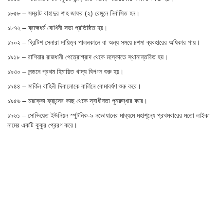
১৮৫৮ – সম্রাট বাহাদুর শাহ জাফর (২) রেঙ্গুনে নির্বাসিত হন।
১৮৭২ – ব্রাহ্মধর্ম বোধিনী সভা প্রতিষ্ঠিত হয়।
১৯০২ – ব্রিটিশ সেনারা দায়িত্ব পালনকালে বা অন্য সময়ে চশমা ব্যবহারের অধিকার পায়।
১৯১৮ – রাশিয়ার রাজধানী পেত্রোগ্রাদ থেকে মস্কোতে স্থানান্তরিত হয়।
১৯৩০ – লন্ডনে প্রথম হিমায়িত খাদ্য বিপণন শুরু হয়।
১৯৪৪ – মার্কিন বাহিনী দিবালোকে বার্লিনে বোমাবর্ষণ শুরু করে।
১৯৫৬ – মরক্কো ফ্রান্সের কাছ থেকে স্বাধীনতা পুনরুদ্ধার করে।
১৯৬১ – সোভিয়েত ইউনিয়ন স্পুটনিক-৯ নভোযানের মাধ্যমে মহাশূন্যে প্রথমবারের মতো লাইকা
নামের একটি কুকুর প্রেরণ করে।