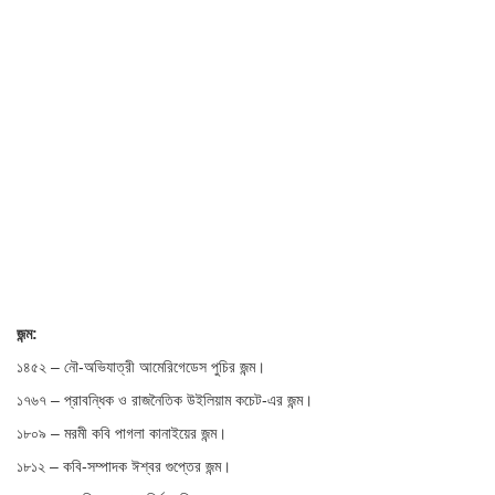
জন্ম:
১৪৫২ – নৌ-অভিযাত্রী আমেরিগেডেস পুচির জন্ম।
১৭৬৭ – প্রাবন্ধিক ও রাজনৈতিক উইলিয়াম কচেট-এর জন্ম।
১৮০৯ – মরমী কবি পাগলা কানাইয়ের জন্ম।
১৮১২ – কবি-সম্পাদক ঈশ্বর গুপ্তের জন্ম।