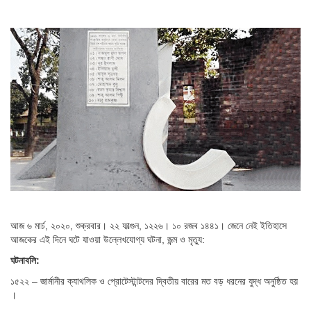
আজ ৬ মার্চ, ২০২০, শুক্রবার। ২২ ফাল্গুন, ১২২৬। ১০ রজব ১৪৪১। জেনে নেই ইতিহাসে
আজকের এই দিনে ঘটে যাওয়া উল্লেখযোগ্য ঘটনা, জন্ম ও মৃত্যু:
ঘটনাবলি:
১৫২২ – জার্মানীর ক্যাথলিক ও প্রোটেস্টান্টদের দ্বিতীয় বারের মত বড় ধরনের যুদ্ধ অনুষ্ঠিত হয়
।