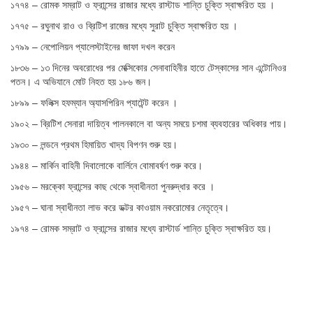
১৭৭৪ – রোমক সম্রাট ও ফ্রান্সের রাজার মধ্যে রাস্টাড শান্তি চুক্তি স্বাক্ষরিত হয় ।
১৭৭৫ – রঘুনাথ রাও ও ব্রিটিশ রাজের মধ্যে সুরাট চুক্তি স্বাক্ষরিত হয় ।
১৭৯৯ – নেপোলিয়ন প্যালেস্টাইনের জাফা দখল করেন
১৮৩৬ – ১৩ দিনের অবরোধের পর মেক্সিকোর সেনাবাহিনীর হাতে টেস্কাসের সান এন্টোনিওর
পতন। এ অভিযানে মোট নিহত হয় ১৮৬ জন।
১৮৯৯ – ফলিক্স হফম্যান অ্যাসপিরিন প্যাটেন্ট করেন ।
১৯০২ – ব্রিটিশ সেনারা দায়িত্ব পালনকালে বা অন্য সময়ে চশমা ব্যবহারের অধিকার পায়।
১৯৩০ – লন্ডনে প্রথম হিমায়িত খাদ্য বিপণন শুরু হয়।
১৯৪৪ – মার্কিন বাহিনী দিবালোকে বার্লিনে বোমাবর্ষণ শুরু করে।
১৯৫৬ – মরক্কো ফ্রান্সের কাছ থেকে স্বাধীনতা পুনরুদ্ধার করে ।
১৯৫৭ – ঘানা স্বাধীনতা লাভ করে ডক্টর কাওয়াম নকরোমোর নেতৃত্বে।
১৯৭৪ – রোমক সম্রাট ও ফ্রান্সের রাজার মধ্যে রাস্টার্ড শান্তি চুক্তি স্বাক্ষরিত হয়।