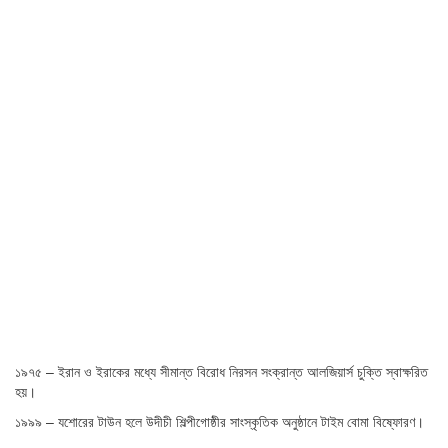
১৯৭৫ – ইরান ও ইরাকের মধ্যে সীমান্ত বিরোধ নিরসন সংক্রান্ত আলজিয়ার্স চুক্তি স্বাক্ষরিত
হয়।
১৯৯৯ – যশোরের টাউন হলে উদীচী শিল্পীগোষ্ঠীর সাংস্কৃতিক অনুষ্ঠানে টাইম বোমা বিষ্ফোরণ।