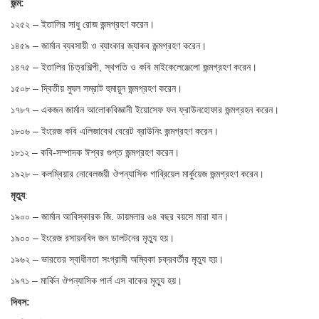
জন্ম:
১২৫২ – ইতালির সাধু রোজ জন্মগ্রহণ করেন।
১৪৫৯ – জার্মান ব্যবসায়ী ও ব্যাংকার জ্যাকব জন্মগ্রহণ করেন।
১৪৭৫ – ইতালির চিত্রশিল্পী, স্থপতি ও কবি মাইকেলেঞ্জেলো জন্মগ্রহণ করেন।
১৫০৮ – দ্বিতীয় মুঘল সম্রাট হুমায়ুন জন্মগ্রহণ করেন।
১৭৮৭ – একজন জার্মান আলোকবিজ্ঞানী ইয়োসেফ ফন ফ্রাউনহোফার জন্মগ্রহন করেন।
১৮০৬ – ইংরেজ কবি এলিজাবেথ বেরেট ব্রাউনিং জন্মগ্রহণ করেন।
১৮১২ – কবি-সম্পাদক ঈশ্বর গুপ্ত জন্মগ্রহণ করেন।
১৯২৮ – কলম্বিয়ার নোবেলজয়ী ঔপন্যাসিক গাব্রিয়েল মার্কুয়েজ জন্মগ্রহণ করেন।
মৃত্যু
:
১৯০০ – জার্মান আবিস্কারক জি. ডায়মলার ৬৪ বছর বয়সে মারা যান।
১৯০০ – ইংরেজ রসায়নবিদ জন ডালটনের মৃত্যু হয়।
১৯৬২ – ভারতের স্বাধীনতা সংগ্রামী অম্বিকা চক্রবর্তীর মৃত্যু হয়।
১৯৭১ – মার্কিন ঔপন্যাসিক পার্ল এস বাকের মৃত্যু হয়।
দিবস: