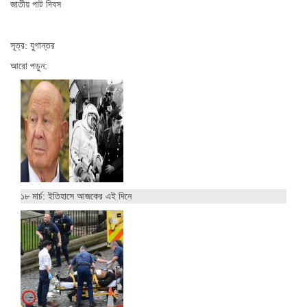
জাতীয় পাট দিবস
সূত্র: যুগান্তর
আরো পড়ুন:
১৮ মার্চ: ইতিহাসে আজকের এই দিনে