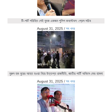
টি-শার্ট পরিহিত সেই যুবক একজন পুলিশ কনস্টেবল: প্রেস সচিব
August 31, 2025
/
সব খবর
নুরুল হক নুরের আহত হওয়া নিয়ে উত্তপ্ত রাজনীতি, জাতীয় পার্টি অফিসে ফের হামলা
August 31, 2025
/
সব খবর