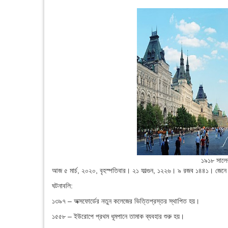
১৯১৮ সালে
আজ ৫ মার্চ, ২০২০, বৃহস্পতিবার। ২১ ফাল্গুন, ১২২৬। ৯ রজব ১৪৪১। জেনে ন
ঘটনাবলি:
১৩৯৭ – অক্সফোর্ডের নতুন কলেজের ভিত্তিপ্রস্তর স্থাপিত হয়।
১৫৫৮ – ইউরোপে প্রথম ধূমপানে তামাক ব্যবহার শুরু হয়।