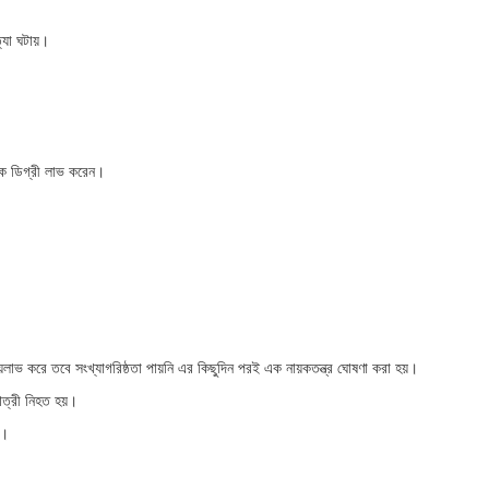
্যা ঘটায়।
াতক ডিগ্রী লাভ করেন।
জয়লাভ করে তবে সংখ্যাগরিষ্ঠতা পায়নি এর কিছুদিন পরই এক নায়কতন্ত্র ঘোষণা করা হয়।
যাত্রী নিহত হয়।
য়।