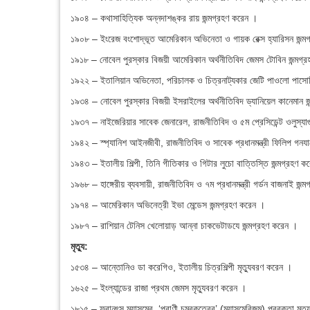
১৯০৪ – কথাসাহিত্যিক অন্নদাশঙ্কর রায় জন্মগ্রহণ করেন ।
১৯০৮ – ইংরেজ বংশোদ্ভূত আমেরিকান অভিনেতা ও গায়ক রেক্স হ্যারিসন জন্ম
১৯১৮ – নোবেল পুরস্কার বিজয়ী আমেরিকান অর্থনীতিবিদ জেমস টোবিন জন্মগ্
১৯২২ – ইতালিয়ান অভিনেতা, পরিচালক ও চিত্রনাট্যকার জেটি পাওলো পাসোল
১৯৩৪ – নোবেল পুরস্কার বিজয়ী ইসরাইলের অর্থনীতিবিদ ড্যানিয়েল কানেমান জ
১৯৩৭ – নাইজেরিয়ার সাবেক জেনারেল, রাজনীতিবিদ ও ৫ম প্রেসিডেন্ট ওলুস্যাগ
১৯৪২ – স্প্যানিশ আইনজীবী, রাজনীতিবিদ ও সাবেক প্রধানমন্ত্রী ফিলিপ গনযা
১৯৪৩ – ইতালীয় শিল্পী, তিনি গীতিকার ও গিটার লুচো বাত্তিস্তি জন্মগ্রহণ ক
১৯৬৮ – হাঙ্গেরীয় ব্যবসায়ী, রাজনীতিবিদ ও ৭ম প্রধানমন্ত্রী গর্ডন বাজনাই জন
১৯৭৪ – আমেরিকান অভিনেত্রী ইভা মেন্ডেস জন্মগ্রহণ করেন ।
১৯৮৭ – রাশিয়ান টেনিস খেলোয়াড় আন্না চাকভেটাডযে জন্মগ্রহণ করেন ।
মৃত্যু:
১৫৩৪ – আন্তোনিও ডা করেগিও, ইতালীয় চিত্রশিল্পী মৃত্যুবরণ করেন ।
১৬২৫ – ইংল্যান্ডের রাজা প্রথম জেমস মৃত্যুবরণ করেন ।
১৮১৫ – ফ্রানৎস ম্যাসমের, ‘প্রাণী চুম্বকত্বের’ (ম্যাসমেরিজম) প্রবক্তা মৃত