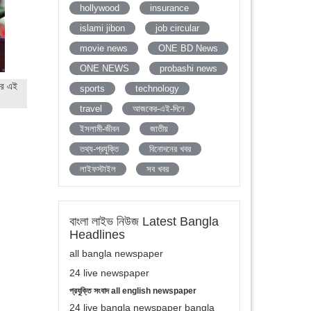
hollywood
insurance
islami jibon
job circular
movie news
ONE BD News
ONE NEWS
probashi news
ের এই
sports
technology
travel
আজকের-এই-দিনে
ইসলামী-জীবন
জাতীয়
তথ্য-প্রযুক্তি
বিনোদনের খবর
লাইফস্টাইল
সব খবর
বাংলা লাইভ নিউজ Latest Bangla
Headlines
all bangla newspaper
24 live newspaper
প্রযুক্তি সংবাদ all english newspaper
24 live bangla newspaper bangla