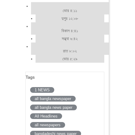
ভোর ৪:১১
দুপুর ১২:০৮
বিকাল ৪:৪১
সন্ধ্যা ৬:৪২
রাত ৮:০২
ভোর ৫:২৯
Tags
1 NEWS
all bangla newspaper
all bangla news paper
All Headlines
all newspapers
bangladeshi news paper