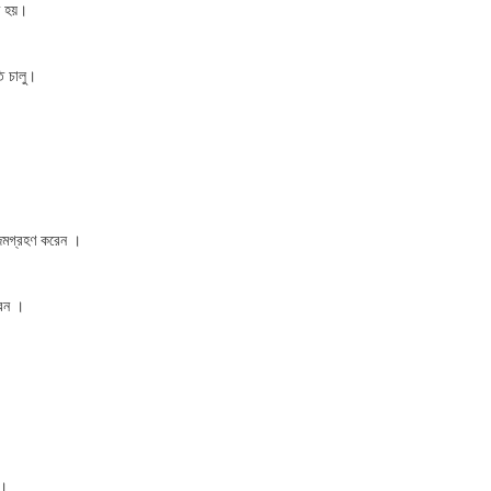
ত হয়।
ি চালু।
ন্মগ্রহণ করেন ।
রেন ।
 ।