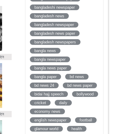
bangladeshi newspaper
bangladesh news
bangladesh newspaper
bangladesh news paper
bangladesh newspapers
bangla news
িনে
bangla newspaper
bangla news paper
bangla paper
bd news
bd news 24
bd news paper
bidai hajj speech
bollywood
cricket
daily
economy news
িনে
english newspaper
football
glamour world
health