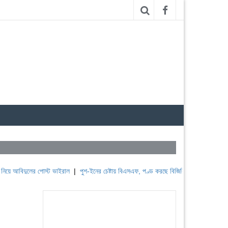
ুলের পোস্ট ভাইরাল
|
পুশ-ইনের চেষ্টায় বিএসএফ, পণ্ড করছে বিজিবি
|
লেবাননের ঐতিহাসিক বউফ