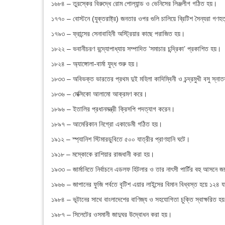
১৬৮৪ – তুরস্কের বিরুদ্ধে রোম পোল্যান্ড ও ভেনিসের লিঞ্জলীগ গঠিত হয়।
১৭৭০ – বোস্টনে (যুক্তরাষ্ট্র) জনতার ওপর গুলি চালিয়ে ব্রিটিশ সৈন্যরা গণহত
১৭৯৩ – ফ্রান্সের সেনাবাহিনী অস্ট্রিয়ার কাছে পরাজিত হয়।
১৮২২ – ভবানীচরণ বন্দ্যোপাধ্যায় সম্পাদিত ‘সমাচার চন্দ্রিকা’ প্রকাশিত হয়।
১৮২৪ – অ্যাঙ্গোলা-বার্মা যুদ্ধ শুরু হয়।
১৮৩৩ – অবিভক্ত ভারতের প্রথম দুই মহিলা কাদিম্বিনী ও চন্দ্রমুখী বসু স্ন
১৮৩৬ – মেক্সিকো আলামো আক্রমণ করে।
১৮৯৬ – ইতালির প্রধানমন্ত্রী ক্রিসপি পদত্যাগ করেন।
১৮৯৭ – আমেরিকান নিগ্রো একাডেমী গঠিত হয়।
১৯১২ – স্প্যানিশ স্টিমারডুবিতে ৫০০ যাত্রীর প্রাণহানি ঘটে।
১৯১৮ – মস্কোকে রাশিয়ার রাজধানী করা হয়।
১৯৩৩ – জার্মানিতে নির্বাচনে এডলফ হিটলার ও তার নাৎসী পার্টির বহু আসনে 
১৯৬৬ – জাপানের ফুজি পর্বতে বৃটিশ এয়ার লাইন্সের বিমান বিধ্বস্ত হয়ে ১২৪ 
১৯৮৪ – ভূটানের সাথে বাংলাদেশের বাণিজ্য ও সহযোগিতা চুক্তি স্বাক্ষরিত হ
১৯৮৭ – সিলেটের ওসমানী জাদুঘর উদ্বোধন করা হয়।