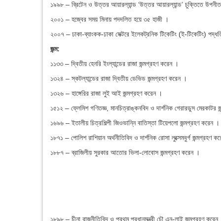
১৯৯৮ – ব্রিটেন ও উত্তর আয়ারল্যান্ড ‘উত্তর আয়ারল্যান্ড’ চুক্তিতে উপনী
২০০১ – হজ্বের সময় মিনায় পদদলিত হয়ে ৩৫ হাজী ।
২০০৭ – ঢাকা-ব্যাংকক-ঢাকা সেক্টরে ইলেকট্রনিক টিকেটিং (ই-টিকেটিং) পদ্ধত
জন্ম:
১১৩৩ – দ্বিতীয় হেনরি ইংল্যান্ডের রাজা জন্মগ্রহণ করেন ।
১৩২৪ – স্কটল্যান্ডের রাজা দ্বিতীয় ডেভিড জন্মগ্রহণ করেন ।
১৩২৬ – হাঙ্গেরির রাজা লুই আই জন্মগ্রহণ করেন ।
১৫১২ – ফ্লেমিশ গণিতজ্ঞ, মানচিত্রাঙ্কনবিদ ও দার্শনিক গেরারডুস মেরকাটর জ
১৬৯৬ – ইতালীয় চিত্রশিল্পী জিওভান্নি বাতিস্তা টিয়েপলো জন্মগ্রহণ করেন ।
১৮৭১ – পোলিশ রাশিয়ান অর্থনীতিবিদ ও দার্শনিক রোসা লুক্সেমবুর্গ জন্মগ্রহণ ক
১৮৮৭ – ব্রাজিলীয় সুরকার আতোর ভিলা-লোবোস জন্মগ্রহণ করেন ।
১৮৯৮ – চীনা রাজনীতিবিদ ও প্রথম প্রধানমন্ত্রী চৌ এন-লাই জন্মগ্রহণ করেন