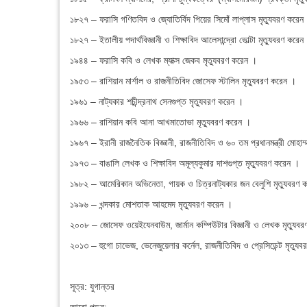
১৮২৭ – ফরাসি গণিতবিদ ও জ্যোতির্বিদ পিয়ের সিমোঁ লাপ্লাস মৃত্যুবরণ করেন
১৮২৭ – ইতালীয় পদার্থবিজ্ঞানী ও শিক্ষাবিদ আলেসান্দ্রো ভোল্টা মৃত্যুবরণ করেন
১৯৪৪ – ফরাসি কবি ও লেখক ম্যাক্স জেকব মৃত্যুবরণ করেন ।
১৯৫৩ – রাশিয়ান মার্শাল ও রাজনীতিবিদ জোসেফ স্টালিন মৃত্যুবরণ করেন ।
১৯৬১ – নাট্যকার শচীন্দ্রনাথ সেনগুপ্ত মৃত্যুবরণ করেন ।
১৯৬৬ – রাশিয়ান কবি আনা আখমাতোভা মৃত্যুবরণ করেন ।
১৯৬৭ – ইরানী রাজনৈতিক বিজ্ঞানী, রাজনীতিবিদ ও ৬০ তম প্রধানমন্ত্রী মোহাম্
১৯৭৩ – বাঙালি লেখক ও শিক্ষাবিদ অমূল্যকুমার দাশগুপ্ত মৃত্যুবরণ করেন ।
১৯৮২ – আমেরিকান অভিনেতা, গায়ক ও চিত্রনাট্যকার জন বেলুশি মৃত্যুবরণ 
১৯৯৬ – খন্দকার মোশতাক আহমেদ মৃত্যুবরণ করেন ।
২০০৮ – জোসেফ ওয়েইযেনবাউম, জার্মান কম্পিউটার বিজ্ঞানী ও লেখক মৃত্যুব
২০১৩ – হুগো চাভেজ, ভেনেজুয়েলার কর্নেল, রাজনীতিবিদ ও প্রেসিডেন্ট মৃত্যু
সূত্র: যুগান্তর