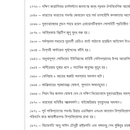
১৭৭৩ – দক্ষিণ করোলিনার চার্লসস্টনে জনগণের জন্য প্রথম ঔপনিবেশিক আমে
১৮৪৮ – ভারতের ভারতের গভর্নর জেনারেল হয়ে লর্ড ডালহৌসি কলকাতায় আ
১৮৬৬ – যুক্তরাজ্যের লন্ডন শহরে রয়েল এ্যারোনটিক্যাল সোসাইটি প্রতিষ্ঠিত 
১৮৭৯ – আফ্রিকায় ব্রিটিশ জুলু যুদ্ধ শুরু হয়।
১৯০৮ – সর্বপ্রথম সবচেয়ে দূরবর্তী রেডিও বার্তা পাঠানো হয়েছিল আইফেল টা
১৯৩৪ – বিপ্লবী মাস্টারদা সূর্যসেনের ফাঁসি হয়।
১৯৪৩ – অধুনালুপ্ত সোভিয়েত ইউনিয়নের বাহিনী লেলিনগ্রাদের উপর আরোপিত
১৯৫৪ – অস্ট্রিয়ায় তুষার ধসে ২ শতাধিক মানুষের মৃত্যু হয়।
১৯৬০ – কেনিয়ায় ৮ বছরের জরুরি অবস্থার অবসান ঘটে।
১৯৬৪ – জাঞ্জিবারের প্রজাতন্ত্র ঘোষণা, সুলতান ক্ষমতাচ্যুত।
১৯৬৬ – লিয়ন বির জনসন ঘোষণা দেন যে দক্ষিণ ভিয়েতনামে যুক্তরাষ্ট্রের অব
১৯৭০ – বায়ফ্রো বাহিনীর আত্মসমর্পণ। নাইজেরিয়ায় গৃহযুদ্ধের অবসান।
১৯৭১ – পূর্ব পাকিস্তানের গভর্নর রিয়ার এডমিরাল এসএম আহসান বিশ্ববিদ্যালয়
পরিবর্তন করে জাহাঙ্গীরনগর বিশ্ববিদ্যালয় রাখা হয়।
১৯৭২ – বিচারপতি আবু সাঈদ চৌধুরী রাষ্ট্রপতি এবং বঙ্গবন্ধু শেখ মুজিবুর রহমান