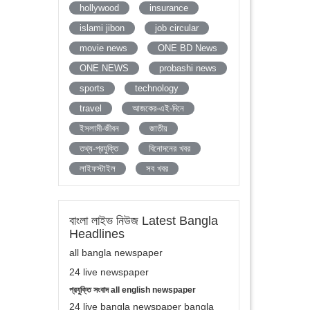
hollywood
insurance
islami jibon
job circular
movie news
ONE BD News
ONE NEWS
probashi news
sports
technology
travel
আজকের-এই-দিনে
ইসলামী-জীবন
জাতীয়
তথ্য-প্রযুক্তি
বিনোদনের খবর
লাইফস্টাইল
সব খবর
বাংলা লাইভ নিউজ Latest Bangla
Headlines
all bangla newspaper
24 live newspaper
প্রযুক্তি সংবাদ all english newspaper
24 live bangla newspaper bangla