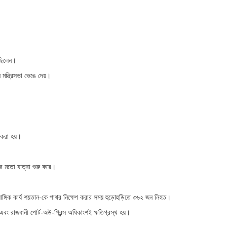
েছিলেন।
 মন্ত্রিসভা ভেঙে দেয়।
 করা হয়।
র মতো যাত্রা শুরু করে।
্গিক কার্য শয়তান-কে পাথর নিক্ষেপ করার সময় হুড়োহুড়িতে ৩৬২ জন নিহত।
ং রাজধানী পোর্ট-অউ-প্রিন্স অধিকাংশই ক্ষতিগ্রস্থ হয়।