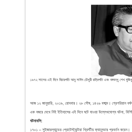
১৯৭২ সালের এই দিনে বিচারপতি আবু সাঈদ চৌধুরী রাষ্ট্রপতি এবং বঙ্গবন্ধু শেখ মুজিবু
আজ ১২ জানুয়ারি, ২০১৯, রোববার। ২৮ পৌষ, ১৪২৬ বঙ্গাব্দ। গ্রেগরিয়ান বর্ষ
এক নজরে দেখে নিই ইতিহাসের এই দিনে ঘটে যাওয়া উল্লেখযোগ্য ঘটনা, বিশিষ্টজ
ঘটনাবলি:
১৭০১ – সুইজারল্যান্ডের প্রোটেস্ট্যান্টরা খ্রিস্টীয় ক্যালেন্ডার প্রবর্তন করেন।