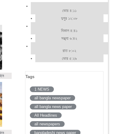
ভোর ৪:১১
দুপুর ১২:০৮
বিকাল ৪:৪১
সন্ধ্যা ৬:৪২
রাত ৮:০২
ভোর ৫:২৯
িনে
Tags
1 NEWS
all bangla newspaper
all bangla news paper
All Headlines
all newspapers
bangladeshi news paper
িনে