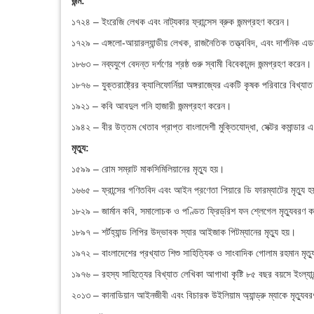
জন্ম:
১৭২৪ – ইংরেজি লেখক এবং নাট্যকার ফ্রান্সেস ব্রুক জন্মগ্রহণ করেন।
১৭২৯ – এঙ্গলো-আয়ারল্যান্ডীয় লেখক, রাজনৈতিক তত্ত্ববিদ, এবং দার্শনিক এডমা
১৮৬৩ – নব্যযুগে বেদন্ত দর্শণের শ্রষ্ঠ গুরু স্বামী বিবেকানন্দ জন্মগ্রহণ করেন।
১৮৭৬ – যুক্তরাষ্ট্রের ক্যালিফোর্নিয়া অঙ্গরাজ্যের একটি কৃষক পরিবারে বিখ্য
১৯২১ – কবি আবদুল গনি হাজারী জন্মগ্রহণ করেন।
১৯৪২ – বীর উত্তম খেতাব প্রাপ্ত বাংলাদেশী মুক্তিযোদ্ধা, সেক্টর কমান্ডার এ
মৃত্যু:
১৫৯৯ – রোম সম্রাট মাকসিমিলিয়ানের মৃত্যু হয়।
১৬৬৫ – ফ্রান্সের গণিতবিদ এবং আইন প্রণেতা পিয়ারে ডি ফারম্যাটের মৃত্যু 
১৮২৯ – জার্মান কবি, সমালোচক ও পণ্ডিত ফ্রিড্‌রিশ ফন শ্লেগেল মৃত্যুবরণ 
১৮৯৭ – শর্টহ্যান্ড লিপির উদ্ভাবক স্যার আইজাক পিটম্যানের মৃত্যু হয়।
১৯৭২ – বাংলাদেশের প্রখ্যাত শিশু সাহিত্যিক ও সাংবাদিক গোলাম রহমান মৃত
১৯৭৬ – রহস্য সাহিত্যের বিখ্যাত লেখিকা আগাথা কৃষ্টি ৮৫ বছর বয়সে ইংল্যান
২০১৩ – কানাডিয়ান আইনজীবী এবং বিচারক উইলিয়াম অ্যান্ড্রু ম্যাকে মৃত্যু