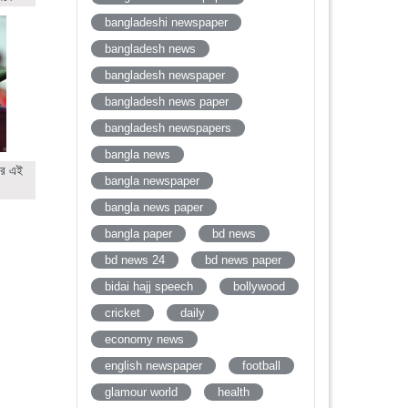
bangladeshi newspaper
bangladesh news
bangladesh newspaper
bangladesh news paper
bangladesh newspapers
bangla news
ের এই
bangla newspaper
bangla news paper
bangla paper
bd news
bd news 24
bd news paper
bidai hajj speech
bollywood
cricket
daily
economy news
english newspaper
football
glamour world
health