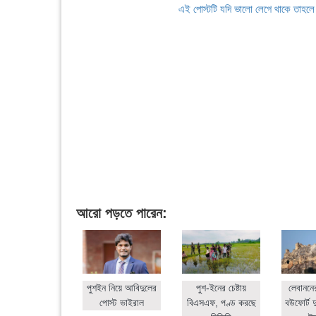
এই পোস্টটি যদি ভালো লেগে থাকে তাহল
আরো পড়তে পারেন:
পুশইন নিয়ে আবিদুলের
পুশ-ইনের চেষ্টায়
লেবাননে
পোস্ট ভাইরাল
বিএসএফ, পণ্ড করছে
বউফোর্ট দ