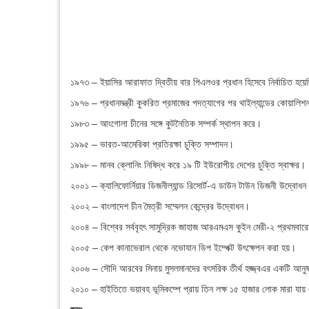
১৯৭৩ – ইয়াসির আরাফাত দ্বিতীয় বার পিএলওর প্রধান হিসেবে নির্বাচিত হয়
১৯৭৬ – প্রধানমন্ত্রী কুকরিত প্রমাজের পদত্যাগের পর থাইল্যান্ডের কোয়ালিশন
১৯৮৩ – আংগোলা চীনের সঙ্গে কুটনৈতিক সম্পর্ক স্থাপন করে।
১৯৯৫ – ভারত-আমেরিকা প্রতিরক্ষা চুক্তি সম্পাদন।
১৯৯৮ – মানব ক্লোনিং নিষিদ্ধ করে ১৯ টি ইউরোপীয় দেশের চুক্তি স্বাক্ষর।
২০০১ – ক্যালিফোর্নিয়ার ডিজনীল্যান্ড রিসোর্ট-এ ডাউন টাউন ডিজনী উদ্বোধন
২০০২ – বাংলাদেশ চীন মৈত্রী সম্মেলন কেন্দ্রের উদ্বোধন।
২০০৪ – বিশ্বের সর্ববৃহৎ সামুদ্রিক জাহাজ আরএমএস কুইন মেরী-২ প্রথমবারে
২০০৫ – কেপ কানাভেরাল থেকে নভোযান ডিপ ইম্পেক্ট উৎক্ষেপন করা হয়।
২০০৬ – সৌদি আরবের মিনায় মুসলমানদের বৎসরিক তীর্থ হজ্জ্বএর একটি আনুষাঙ
২০১০ – হাইতিতে ভয়াবহ ভূমিকম্পে প্রায় তিন লক্ষ ১৫ হাজার লোক মারা যায় এব