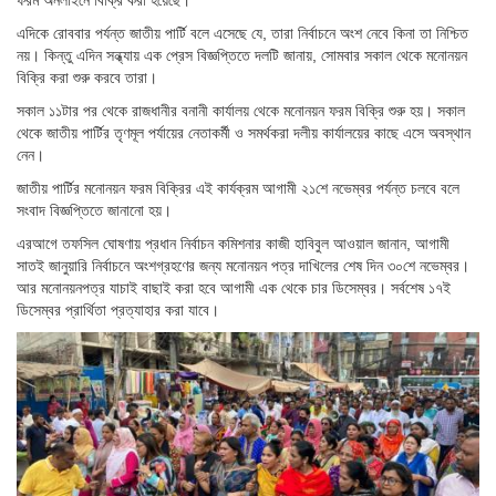
ফরম অনলাইনে বিক্রি করা হয়েছে।
এদিকে রোববার পর্যন্ত জাতীয় পার্টি বলে এসেছে যে, তারা নির্বাচনে অংশ নেবে কিনা তা নিশ্চিত
নয়। কিন্তু এদিন সন্ধ্যায় এক প্রেস বিজ্ঞপ্তিতে দলটি জানায়, সোমবার সকাল থেকে মনোনয়ন
বিক্রি করা শুরু করবে তারা।
সকাল ১১টার পর থেকে রাজধানীর বনানী কার্যালয় থেকে মনোনয়ন ফরম বিক্রি শুরু হয়। সকাল
থেকে জাতীয় পার্টির তৃণমূল পর্যায়ের নেতাকর্মী ও সমর্থকরা দলীয় কার্যালয়ের কাছে এসে অবস্থান
নেন।
জাতীয় পার্টির মনোনয়ন ফরম বিক্রির এই কার্যক্রম আগামী ২১শে নভেম্বর পর্যন্ত চলবে বলে
সংবাদ বিজ্ঞপ্তিতে জানানো হয়।
এরআগে তফসিল ঘোষণায় প্রধান নির্বাচন কমিশনার কাজী হাবিবুল আওয়াল জানান, আগামী
সাতই জানুয়ারি নির্বাচনে অংশগ্রহণের জন্য মনোনয়ন পত্র দাখিলের শেষ দিন ৩০শে নভেম্বর।
আর মনোনয়নপত্র যাচাই বাছাই করা হবে আগামী এক থেকে চার ডিসেম্বর। সর্বশেষ ১৭ই
ডিসেম্বর প্রার্থিতা প্রত্যাহার করা যাবে।