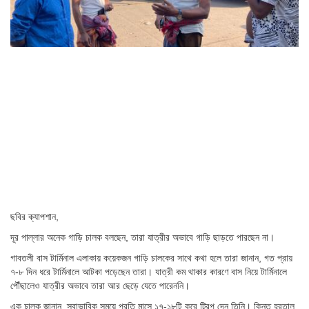
ছবির ক্যাপশান,
দূর পাল্লার অনেক গাড়ি চালক বলছেন, তারা যাত্রীর অভাবে গাড়ি ছাড়তে পারছেন না।
গাবতলী বাস টার্মিনাল এলাকায় কয়েকজন গাড়ি চালকের সাথে কথা হলে তারা জানান, গত প্রায়
৭-৮ দিন ধরে টার্মিনালে আটকা পড়েছেন তারা। যাত্রী কম থাকার কারণে বাস নিয়ে টার্মিনালে
পৌঁছালেও যাত্রীর অভাবে তারা আর ছেড়ে যেতে পারেননি।
এক চালক জানান, স্বাভাবিক সময়ে প্রতি মাসে ১৭-১৮টি করে ট্রিপ দেন তিনি। কিন্তু হরতাল