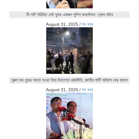
টি-শার্ট পরিহিত সেই যুবক একজন পুলিশ কনস্টেবল: প্রেস সচিব
August 31, 2025
/
সব খবর
নুরুল হক নুরের আহত হওয়া নিয়ে উত্তপ্ত রাজনীতি, জাতীয় পার্টি অফিসে ফের হামলা
August 31, 2025
/
সব খবর