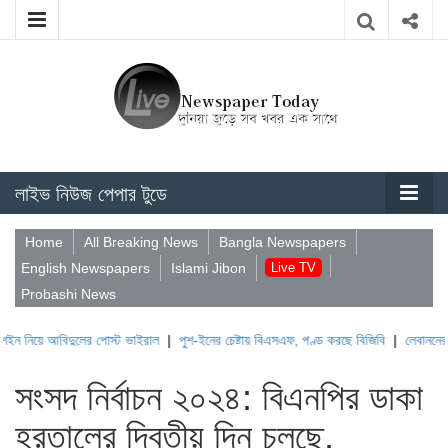
লাইভ নিউজ পেপার টুডে
Home
All Breaking News
Bangla Newspapers
English Newspapers
Islami Jibon
Live TV
Probashi News
দুলের পোস্ট ভাইরাল
|
পুশ-ইনের চেষ্টায় বিএসএফ, পণ্ড করছে বিজিবি
|
লেবাননের ঐতিহাসিক বউফ
সংসদ নির্বাচন ২০২৪: বিএনপির ডাকা
হরতালের দ্বিতীয় দিন চলছে,