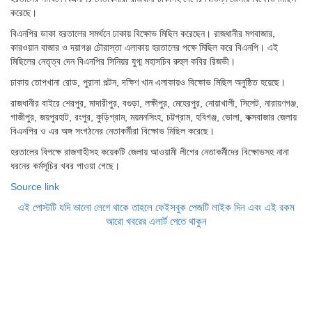
করেছে।
বিএনপির ডাকা হরতালের সমর্থনে ঢাকায় বিক্ষোভ মিছিল করেছেন। রাজধানীর মগবাজার,
কারওয়ান বাজার ও দয়াগঞ্জ চৌরাস্তা এলাকায় হরতালের পক্ষে মিছিল করে বিএনপি। এই
মিছিলের নেতৃত্ব দেন বিএনপির সিনিয়র যুগ্ম মহাসচিব রুহুল কবির রিজভী।
ঢাকায় তোপখানা রোড, পুরানা পল্টন, দক্ষিণ খান এলাকায়ও বিক্ষোভ মিছিল অনুষ্ঠিত হয়েছে।
রাজধানীর বাইরে শেরপুর, মাদারীপুর, বগুড়া, লক্ষীপুর, মেহেরপুর, নোয়াখালী, সিলেট, নারায়ণগঞ্জ,
গাজীপুর, জয়পুরহাট, রংপুর, কুড়িগ্রাম, ময়মনসিংহ, চট্টগ্রাম, হবিগঞ্জ, ভোলা, কক্সবাজার জেলায়
বিএনপির ও এর অঙ্গ সংগঠনের নেতাকর্মীরা বিক্ষোভ মিছিল করেছে।
হরতালের বিপক্ষে রাজশাহীসহ কয়েকটি জেলায় আওয়ামী লীগের নেতাকর্মীদের বিক্ষোভসহ নানা
ধরনের কর্মসূচির খবর পাওয়া গেছে।
Source link
এই পোস্টটি যদি ভালো লেগে থাকে তাহলে ফেইসবুক পেজটি লাইক দিন এবং এই রকম
আরো খবরের এলার্ট পেতে থাকুন