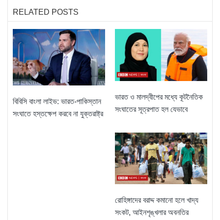
RELATED POSTS
ভারত ও মালদ্বীপের মধ্যে কূটনৈতিক
বিবিসি বাংলা লাইভ: ভারত-পাকিস্তান
সংঘাতের সূত্রপাত হল যেভাবে
সংঘাতে হস্তক্ষেপ করবে না যুক্তরাষ্ট্র
রোহিঙ্গাদের বরাদ্দ কমানো হলে খাদ্য
সংকট, আইনশৃঙ্খলার অবনতির