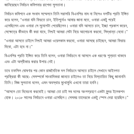
জানিয়েছেন নির্বাচন কমিশনার রাশেদা সুলতানা।
নির্বাচন কমিশনে এক সংবাদ সম্মেলনে তিনি সরাসরি বিএনপির নাম না নিলেও দলটির প্রতি ইঙ্গিত
করে বলেন, “ওনারা যদি ফিরতে চান, ইতিপূর্বেও আমার জানা মতে, ওনারা একটু পরেই
এসেছিলেন এবং ওনারা সে সুযোগটা পেয়েছিলেন। ওনারা যদি আসতে চান, ইচ্ছা প্রকাশ করেন,
সেক্ষেত্রে কীভাবে কী করা যাবে, নিশ্চই আমরা সেটা নিয়ে আলোচনা করবো, সিদ্ধান্ত নেবো।”
“ওনারা আসতে চাইলে নিশ্চই আমরা ওয়েলকাম করবো, ওনারা আসছে চাইছেন, আমরা ফিরায়
দিবো, এটা হবে না।”
বিএনপির প্রতি ইঙ্গিত করে তিনি বলেন, ওনারা নির্বাচনে না আসলে এক ধরণের শূন্যতা থাকবে
এবং এটা অস্বীকার করার উপায় নেই।
তবে তফসিল ঘোষণার পর কোন রাজনৈতিক দল নির্বাচনে আসতে চাইলে সেখানে আইনগত
প্রক্রিয়া কী আছে- সেসম্পর্কে সাংবাদিকরা জানতে চাইলেও তা নিয়ে বিস্তারিত কিছু জানাননি
তিনি। মিজ সুলতানা বলেন, এমন অবস্থার মুখোমুখি এখনো তারা হননি।
“আসলে তো বিবেচনা করবোই। আমরা তো চাই সব দলের অংশগ্রহণে একটা সুন্দর ইলেকশন
হোক। ২০১৮ সালের নির্বাচনে ওনারা এসেছিল। সেসময় তাদেরকে একটু স্পেস দেয়া হয়েছিল।”