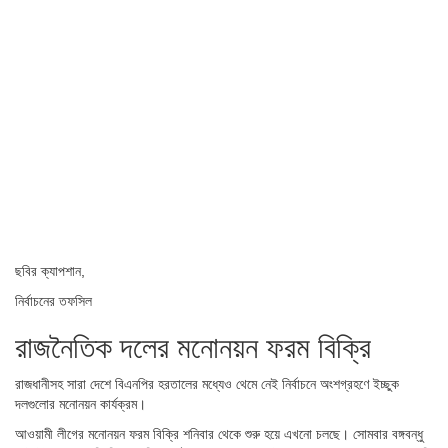
ছবির ক্যাপশান,
নির্বাচনের তফসিল
রাজনৈতিক দলের মনোনয়ন ফরম বিক্রি
রাজধানীসহ সারা দেশে বিএনপির হরতালের মধ্যেও থেমে নেই নির্বাচনে অংশগ্রহণে ইচ্ছুক
দলগুলোর মনোনয়ন কার্যক্রম।
আওয়ামী লীগের মনোনয়ন ফরম বিক্রি শনিবার থেকে শুরু হয়ে এখনো চলছে। সোমবার বঙ্গবন্ধু