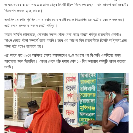
ও অবরোধের কারণে গত এক মাসে মাত্র তিনটি ট্রিপ দিতে পেরেছেন। যার কারণে অর্থ সংকটের
দিনযাপন করতে হচ্ছে তাকে।
তফসিল ঘোষণার প্রতিবাদে রোববার ভোর ছয়টা থেকে বিএনপির ৪৮ ঘণ্টার হরতাল শুরু হয়।
এটি চলবে মঙ্গলবার সকাল ছয়টা পর্যন্ত।
ফায়ার সার্ভিস জানিয়েছে, সোমবার সকাল থেকে বেলা সাড়ে বারটা পর্যন্ত রাজধানীর কোথাও
আগুন দেয়ার ঘটনা সম্পর্কে জানা যায়নি। তবে এর আগের দিন রাজধানীতে তিনটি অগ্নিকাণ্ডের
ঘটনা ঘটে বলেও জানানো হয়।
এর আগে গত ২৮শে অক্টোবর ঢাকায় মহাসমাবেশ পণ্ড হওয়ার পর বিএনপি একদিনের জন্য
হরতালের ডাক দিয়েছিল। এরপর থেকে পাঁচ দফায় মোট ১০ দিন অবরোধ কর্মসূচি পালন করেছে
দলটি।