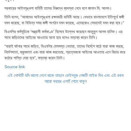
সরকারের আইনশৃঙ্খলা বাহিনী তাদের বিরুদ্ধে ব্যবস্থা নেবে বলে জানান মি. আলম।
তিনি বলেন, “আমাদের আইনশৃঙ্খলা রক্ষাকারী বাহিনী আছে। যেভাবে বাংলাদেশে ইতিপূর্বে জঙ্গী
দমন করেছে, বা বিভিন্ন সময় জঙ্গী সংগঠন দমন করেছে, এদেরকেও সেভাবেই দমন করা হবে।”
বিএনপির কর্মসূচিকে ‘সন্ত্রাসী কর্মকাণ্ড’ হিসেবে উল্লেখ করেছেন মাহবুবুল আলম হানিফ। এর
সাথে জড়িতদের আইনের আওতায় আনা হবে বলেও মন্তব্য করেন তিনি।
“যারাই ঘটনার সাথে জড়িত, বিএনপির যেসমস্ত নেতারা, তাদের নির্দেশে মাঠে যারা কাজ করছে,
নির্দেশদাতা, হুকুমদাতা এবং যারা কাজ করতেছে, প্রত্যেককে আইনের আওতায় এনে বিচার করে
কঠোর শাস্তি দেয়া হবে”, মন্তব্য করেন তিনি।
Source link
এই পোস্টটি যদি ভালো লেগে থাকে তাহলে ফেইসবুক পেজটি লাইক দিন এবং এই রকম
আরো খবরের এলার্ট পেতে থাকুন