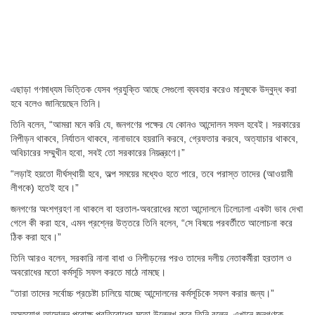
এছাড়া গণমাধ্যম ভিত্তিক যেসব প্রযুক্তি আছে সেগুলো ব্যবহার করেও মানুষকে উদ্বুদ্ধ করা
হবে বলেও জানিয়েছেন তিনি।
তিনি বলেন, “আমরা মনে করি যে, জনগণের পক্ষের যে কোনও আন্দোলন সফল হবেই। সরকারের
নিপীড়ন থাকবে, নির্যাতন থাকবে, নানাভাবে হয়রানি করবে, গ্রেফতার করবে, অত্যাচার থাকবে,
অবিচারের সম্মুখীন হবো, সবই তো সরকারের নিয়ন্ত্রণে।”
“লড়াই হয়তো দীর্ঘস্থায়ী হবে, অল্প সময়ের মধ্যেও হতে পারে, তবে পরাস্ত তাদের (আওয়ামী
লীগকে) হতেই হবে।”
জনগণের অংশগ্রহণ না থাকলে বা হরতাল-অবরোধের মতো আন্দোলনে ঢিলেঢালা একটা ভাব দেখা
গেলে কী করা হবে, এমন প্রশ্নের উত্তরে তিনি বলেন, “সে বিষয়ে পরবর্তীতে আলোচনা করে
ঠিক করা হবে।”
তিনি আরও বলেন, সরকারি নানা বাধা ও নিপীড়নের পরও তাদের দলীয় নেতাকর্মীরা হরতাল ও
অবরোধের মতো কর্মসূচি সফল করতে মাঠে নামছে।
“তারা তাদের সর্বোচ্চ প্রচেষ্টা চালিয়ে যাচ্ছে আন্দোলনের কর্মসূচিকে সফল করার জন্য।”
অসহযোগ আন্দোলন পরোক্ষ প্রতিরোধের মতো উল্লেখ করে তিনি বলেন, এখানে জনগণকে