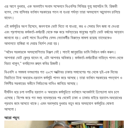
এর আগে বুধবার, এক অনলাইন সংবাদ সম্মেলনে বিএনপির সিনিয়র যুগ্ম মহাসচিব মি. রিজভী
বলেন, শেখ হাসিনার বর্তমান সরকারের পতন না হওয়া পর্যন্ত তারা অসহযোগ আন্দোলন চালিয়ে
যাবেন।
এই কর্মসূচির অংশ হিসেবে, জনগণকে ভোট দিতে না যাওয়া, কর ও সেবার বিল জমা না দেওয়া
এবং প্রশাসনের কর্মকর্তা-কর্মচারী থেকে শুরু করে সর্বস্তরের মানুষের প্রতি ভোট বর্জনের আহ্বান
জানানো হয়। একই সাথে বিএনপির যেসব নেতাকর্মীর বিরুদ্ধে মামলা রয়েছে তাদেরকেও
আদালতে হাজিরা না দেয়ার নির্দেশ দেয়া হয়।
“অবৈধ সরকারকে অসহযোগিতার বিকল্প নেই। সাতই জানুয়ারির ডামি নির্বাচন বর্জন করুন।
আপনারা ভোট কেন্দ্র যাবেন না, এটা আপনার অধিকার। কর্মকর্তা-কর্মচারীরা দায়িত্ব পালন থেকে
বিরত থাকুন,” বলছিলেন রুহুল কবির রিজভী।
বিএনপি ও সমমনা দলগুলোর গত ২৮শে অক্টোবর ঢাকায় সমাবেশের পর থেকে দুই-এক দিনের
বিরতিতে টানা অবরোধ-হরতাল কর্মসূচি পালন করে আসছে। তারা বর্তমান সরকারের পদত্যাগ ও
নির্দলীয় সরকারের অধীনে নির্বাচনের দাবিও জানিয়ে আসছে।
দীর্ঘদিন ধরে চলা দলটির হরতাল ও অবরোধ কর্মসূচিতে বর্তমানে অনেকটাই ঢিলেঢালা ভাব চলে
এসেছে। বিশেষ করে গত মধ্য নভেম্বরের পর থেকেই ঢাকা ও ঢাকার বাইরে হরতাল-অবরোধের
প্রভাব কমে আসতে থাকে। এমন অবস্থায় বুধবার নতুন করে অসহযোগ কর্মসূচির ঘোষণা
আসলো।
আরো পড়ুন: