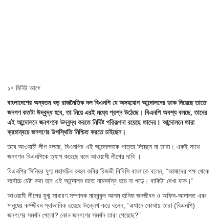
১৭ মিনিট আগে
বাংলাদেশের অন্যতম বড় রাজনৈতিক দল বিএনপি যে অসহযোগ আন্দোলনের ডাক দিয়েছে তাতে
জনগণ কতটা উদ্বুদ্ধ হবে, তা নিয়ে এরই মধ্যে প্রশ্ন উঠেছে। বিএনপি অবশ্য বলছে, তাদের
এই আন্দোলনে জনগণকে উদ্বুদ্ধ করতে নির্দিষ্ট পরিকল্পনা রয়েছে তাদের। আন্দোলনে তারা
ক্রমান্বয়ে জনগণের উপস্থিতি নিশ্চিত করতে চাইছেন।
তবে আওয়ামী লীগ বলছে, বিএনপির এই আন্দোলনকে পাত্তা দিচ্ছেন না তারা। একই সাথে
জনগণও বিএনপিকে ত্যাগ করেছে বলে আওয়ামী লীগের দাবি ।
বিএনপির সিনিয়র যুগ্ম মহাসচিব রুহুল কবির রিজভী বিবিসি বাংলাকে বলেন, “আমাদের পক্ষ থেকে
সর্বোচ্চ চেষ্টা করা হবে এই আন্দোলন যাতে নামসর্বস্ব হয়ে না পড়ে। বাকিটা দেখা যাক।”
আওয়ামী লীগের যুগ্ম সাধারণ সম্পাদক মাহবুবুল আলম হানিফ জনজীবন ও অফিস-আদালত এবং
মানুষের কর্মজীবন স্বাভাবিক রয়েছে উল্লেখ করে বলেন, “এখানে কোথায় তারা (বিএনপি)
জনগণের সমর্থন পেলো? কোন জনগণের সমর্থন তারা পেয়েছে?”