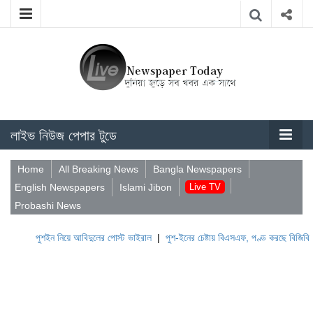
লাইভ নিউজ পেপার টুডে
Home
All Breaking News
Bangla Newspapers
English Newspapers
Islami Jibon
Live TV
Probashi News
শইন নিয়ে আবিদুলের পোস্ট ভাইরাল
|
পুশ-ইনের চেষ্টায় বিএসএফ, পণ্ড করছে বিজিবি
|
লেবাননের