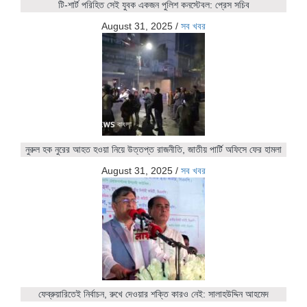
টি-শার্ট পরিহিত সেই যুবক একজন পুলিশ কনস্টেবল: প্রেস সচিব
August 31, 2025
/
সব খবর
নুরুল হক নুরের আহত হওয়া নিয়ে উত্তপ্ত রাজনীতি, জাতীয় পার্টি অফিসে ফের হামলা
August 31, 2025
/
সব খবর
ফেব্রুয়ারিতেই নির্বাচন, রুখে দেওয়ার শক্তি কারও নেই: সালাহউদ্দিন আহমেদ