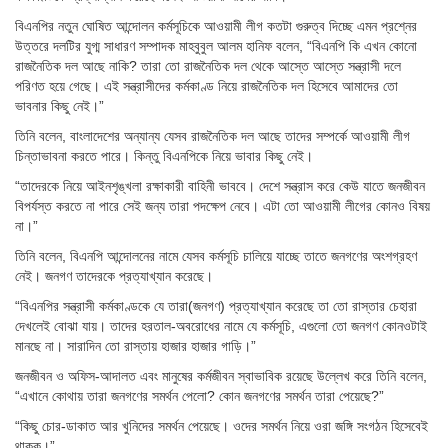
বিএনপির নতুন ঘোষিত আন্দোলন কর্মসূচিকে আওয়ামী লীগ কতটা গুরুত্ব দিচ্ছে এমন প্রশ্নের
উত্তরে দলটির যুগ্ম সাধারণ সম্পাদক মাহবুবুল আলম হানিফ বলেন, “বিএনপি কি এখন কোনো
রাজনৈতিক দল আছে নাকি? তারা তো রাজনৈতিক দল থেকে আস্তে আস্তে সন্ত্রাসী দলে
পরিণত হয়ে গেছে। এই সন্ত্রাসীদের কর্মকাণ্ড নিয়ে রাজনৈতিক দল হিসেবে আমাদের তো
ভাবনার কিছু নেই।”
তিনি বলেন, বাংলাদেশের অন্যান্য যেসব রাজনৈতিক দল আছে তাদের সম্পর্কে আওয়ামী লীগ
চিন্তাভাবনা করতে পারে। কিন্তু বিএনপিকে নিয়ে ভাবার কিছু নেই।
“তাদেরকে নিয়ে আইনশৃঙ্খলা রক্ষাকারী বাহিনী ভাববে। দেশে সন্ত্রাস করে কেউ যাতে জনজীবন
বিপর্যস্ত করতে না পারে সেই জন্য তারা পদক্ষেপ নেবে। এটা তো আওয়ামী লীগের কোনও বিষয়
না।”
তিনি বলেন, বিএনপি আন্দোলনের নামে যেসব কর্মসূচি চালিয়ে যাচ্ছে তাতে জনগণের অংশগ্রহণ
নেই। জনগণ তাদেরকে প্রত্যাখ্যান করেছে।
“বিএনপির সন্ত্রাসী কর্মকাণ্ডকে যে তারা(জনগণ) প্রত্যাখ্যান করেছে তা তো রাস্তার চেহারা
দেখলেই বোঝা যায়। তাদের হরতাল-অবরোধের নামে যে কর্মসূচি, এগুলো তো জনগণ কোনওটাই
মানছে না। সারাদিন তো রাস্তায় হাজার হাজার গাড়ি।”
জনজীবন ও অফিস-আদালত এবং মানুষের কর্মজীবন স্বাভাবিক রয়েছে উল্লেখ করে তিনি বলেন,
“এখানে কোথায় তারা জনগণের সমর্থন পেলো? কোন জনগণের সমর্থন তারা পেয়েছে?”
“কিছু চোর-ডাকাত আর খুনিদের সমর্থন পেয়েছে। ওদের সমর্থন নিয়ে ওরা জঙ্গি সংগঠন হিসেবেই
থাকুক।”