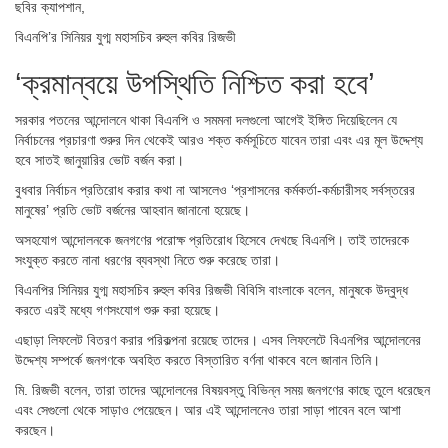
ছবির ক্যাপশান,
বিএনপি’র সিনিয়র যুগ্ম মহাসচিব রুহুল কবির রিজভী
‘ক্রমান্বয়ে উপস্থিতি নিশ্চিত করা হবে’
সরকার পতনের আন্দোলনে থাকা বিএনপি ও সমমনা দলগুলো আগেই ইঙ্গিত দিয়েছিলেন যে
নির্বাচনের প্রচারণা শুরুর দিন থেকেই আরও শক্ত কর্মসূচিতে যাবেন তারা এবং এর মূল উদ্দেশ্য
হবে সাতই জানুয়ারির ভোট বর্জন করা।
বুধবার নির্বাচন প্রতিরোধ করার কথা না আসলেও ‘প্রশাসনের কর্মকর্তা-কর্মচারীসহ সর্বস্তরের
মানুষের’ প্রতি ভোট বর্জনের আহবান জানানো হয়েছে।
অসহযোগ আন্দোলনকে জনগণের পরোক্ষ প্রতিরোধ হিসেবে দেখছে বিএনপি। তাই তাদেরকে
সংযুক্ত করতে নানা ধরণের ব্যবস্থা নিতে শুরু করেছে তারা।
বিএনপির সিনিয়র যুগ্ম মহাসচিব রুহুল কবির রিজভী বিবিসি বাংলাকে বলেন, মানুষকে উদ্বুদ্ধ
করতে এরই মধ্যে গণসংযোগ শুরু করা হয়েছে।
এছাড়া লিফলেট বিতরণ করার পরিকল্পনা রয়েছে তাদের। এসব লিফলেটে বিএনপির আন্দোলনের
উদ্দেশ্য সম্পর্কে জনগণকে অবহিত করতে বিস্তারিত বর্ণনা থাকবে বলে জানান তিনি।
মি. রিজভী বলেন, তারা তাদের আন্দোলনের বিষয়বস্তু বিভিন্ন সময় জনগণের কাছে তুলে ধরেছেন
এবং সেগুলো থেকে সাড়াও পেয়েছেন। আর এই আন্দোলনেও তারা সাড়া পাবেন বলে আশা
করছেন।