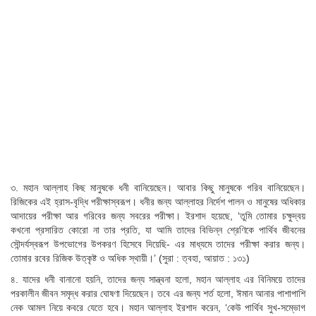
৩. মহান আল্লাহ কিছ মানুষকে ধনী বানিয়েছেন। আবার কিছু মানুষকে গরিব বানিয়েছেন।
রিজিকের এই হ্রাস-বৃদ্ধি পরীক্ষাস্বরূপ। ধনীর জন্য আল্লাহর নির্দেশ পালন ও মানুষের অধিকার
আদায়ের পরীক্ষা আর গরিবের জন্য সবরের পরীক্ষা। ইরশাদ হয়েছে, ‘তুমি তোমার চক্ষুদ্বয়
কখনো প্রসারিত কোরো না তার প্রতি, যা আমি তাদের বিভিন্ন শ্রেণিকে পার্থিব জীবনের
সৌন্দর্যস্বরূপ উপভোগের উপকরণ হিসেবে দিয়েছি- এর মাধ্যমে তাদের পরীক্ষা করার জন্য।
তোমার রবের রিজিক উত্কৃষ্ট ও অধিক স্থায়ী।’ (সুরা : ত্বহা, আয়াত : ১৩১)
৪. যাদের ধনী বানানো হয়নি, তাদের জন্য সান্ত্বনা হলো, মহান আল্লাহ এর বিনিময়ে তাদের
পরকালীন জীবন সমৃদ্ধ করার ঘোষণা দিয়েছেন। তবে এর জন্য শর্ত হলো, ঈমান আনার পাশাপাশি
নেক আমল নিয়ে কবরে যেতে হবে। মহান আল্লাহ ইরশাদ করেন, ‘কেউ পার্থিব সুখ-সম্ভোগ