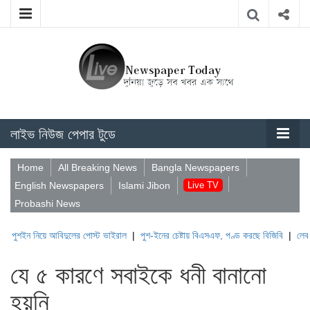
লাইভ নিউজ পেপার টুডে
Home
All Breaking News
Bangla Newspapers
English Newspapers
Islami Jibon
Live TV
Probashi News
িয়ে আবিদুলের পোস্ট ভাইরাল
|
পুশ-ইনের চেষ্টায় বিএসএফ, পণ্ড করছে বিজিবি
|
লেবাননের ঐতিহা
যে ৫ কারণে সবাইকে ধনী বানানো
হয়নি