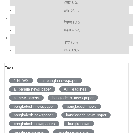
ভোর ৪:১১
দুপুর ১২:০৮
বিকাল ৪:৪১
সন্ধ্যা ৬:৪২
রাত ৮:০২
ভোর ৫:২৯
Tags
1 NEWS
all bangla newspaper
all bangla news paper
All Headlines
all newspapers
bangladeshi news paper
bangladeshi newspaper
bangladesh news
bangladesh newspaper
bangladesh news paper
bangladesh newspapers
bangla news
bangla newspaper
bangla news paper