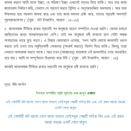
কামনা করলে আমি যাকে ইচ্ছা, যে পরিমাণ ইচ্ছা এখানেই সত্বর দিয়ে থাকি। পরে তার জন্য
জাহান্নাম নির্ধারণ করি, যেখানে সে প্রবেশ করবে নিন্দিত ও অনুগ্রহবঞ্চিত অবস্থায়। আর যারা
ঈমানদার হয়ে পরকাল কামনা করে এবং তার জন্য যথাযথ চেষ্টা করে, তাদের প্রচেষ্টা অবশ্যই
পুরস্কারযোগ্য।’ (সুরা : বনি ইসরাঈল, আয়াত : ১৮-১৯)
৫. মানবসমাজ টিকিয়ে রাখার স্বার্থেই সব মানুষকে অঢেল সম্পত্তি দেওয়া হয়নি। কেননা ধনাঢ্য
ব্যক্তিদের মধ্যে অপরাধপ্রবণতা বেশি। তাই সব মানুষকে ধনী বানানো হলে গোটা সমাজ
পাপাচারের ভারে নুয়ে পড়ত। এ বিষয়ে কোরআনে এসেছে, ‘যখন আমি কোনো জনবসতি ধ্বংস
করতে চাই তখন তার সমৃদ্ধিশালী লোকদের (সৎকর্ম করতে) নির্দেশ দিয়ে থাকি। কিন্তু তারা
সেখানে অসৎকাজ করতে থাকে। আর তখন (আজাবের) ফায়সালা ওই জনবসতির ওপর অবধারিত
হয়ে যায়। আমি তা সম্পূর্ণভাবে বিধ্বস্ত করে দিই।’ (সুরা : বনি ইসরাঈল, আয়াত : ১৬)
কাজেই মানবসমাজ টিকিয়ে রাখার স্বার্থেই সব মানুষকে ধনী বানানো হয়নি।
সূত্র: বিডি জার্নাল
ইসলাম সম্পর্কিত প্রতি মূর্হর্তের খবর জানুন
এখানে
এই পোস্টটি যদি ভালো লেগে থাকে তাহলে ফেইসবুক পেজটি লাইক দিন এবং এই রকম আরো খবরের
এলার্ট পেতে থাকুন
এই পোস্টটি যদি ভালো লেগে থাকে তাহলে ফেইসবুক পেজটি লাইক দিন এবং এই রকম
আরো খবরের এলার্ট পেতে থাকুন