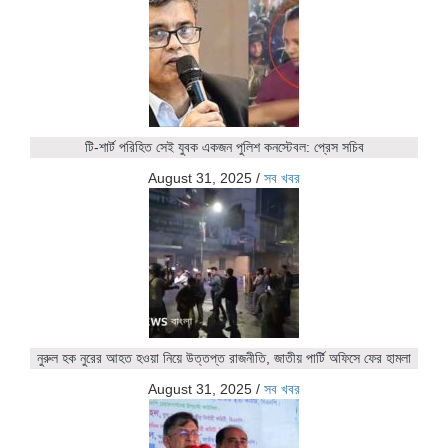
টি-শার্ট পরিহিত সেই যুবক একজন পুলিশ কনস্টেবল: প্রেস সচিব
August 31, 2025
/
সব খবর
নুরুল হক নুরের আহত হওয়া নিয়ে উত্তপ্ত রাজনীতি, জাতীয় পার্টি অফিসে ফের হামলা
August 31, 2025
/
সব খবর