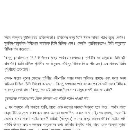
মহান আল্লাহ সৃষ্টিজগতের রিজিকদাতা। রিজিকের জন্য তিনি ঈমান আনার শর্তও জুড়ে দেননি।
মুসলিম-অমুসলিম-নির্বিশেষে সবাইকে তিনি রিজিক দেন। এমনকি প্রাণিজগৎকেও তিনি অফুরন্ত
রিজিক দান করেছেন।
কিন্তু কুদরতিভাবে তিনি রিজিকের মধ্যে পার্থক্য রেখেছেন। পৃথিবীর সব মানুষকে তিনি ধনী
বানাননি। তিনি চাইলে পৃথিবীর সব মানুষকে অভিন্ন রিজিক দিতে পারতেন। এর নজিরও তিনি
পৃথিবীতে রেখেছেন।
যেমন- মায়ের বুকের ক্ষেত্রে পৃথিবীর ধনী-গরিব সবার সমান অধিকার রয়েছে এবং সবার জন্য
অভিন্ন রিজিক তিনি নির্ধারণ করেছেন। কিন্তু দুগ্ধকাল পার হওয়ার পর থেকেই সবার রিজিকে
তারতম্য দেখা যায়। কিন্তু কেন এই তারতম্য? কেন সব মানুষকে ধনী বানানো হয়নি?
কুরআনের আয়াতগুলোর দিকে তাকালে এর পাঁচটি কারণ পাওয়া যায়-
১. সব মানুষকে ধনী বানানো হয়নি, যাতে একে অন্যের মাধ্যমে উপকৃত হতে পারে। অর্থাৎ যাতে
মানুষ বিভিন্ন পেশা ধারণ করে একে অন্যের সহযোগিতা করতে পারে। ইরশাদ হয়েছে, ‘তারা কি
তোমার রবের করুণা বণ্টন করে? আমিই (আল্লাহ) তাদের মধ্যে তাদের জীবিকা বণ্টন করি
পার্থিব জীবনে এবং একজনকে অন্যজনের ওপর মর্যাদায় উন্নীত করি, যাতে একে অন্যের দ্বারা