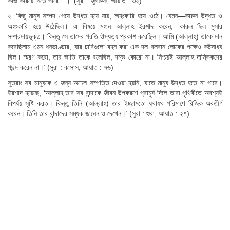
কাজ করিয়ে নিতে পারে…।’ (সুরা : জুখরুফ, আয়াত : ৩২)
২. কিছু মানুষ সম্পদ পেয়ে উদ্ধত হয়ে যায়, অহংকারি হয়ে ওঠে। যেমন—কারুন উদ্ধত ও
অহংকারি হয়ে উঠেছিল। এ বিষয়ে মহান আল্লাহ ইরশাদ করেন, ‘কারুন ছিল মুসার
সম্প্রদায়ভুক্ত। কিন্তু সে তাদের প্রতি ঔদ্ধত্য প্রকাশ করেছিল। আমি (আল্লাহ) তাকে দান
করেছিলাম এমন ধনভাণ্ডার, যার চাবিগুলো বহন করা এক দল বলবান লোকের পক্ষেও কষ্টসাধ্য
ছিল। স্মরণ করো, তার জাতি তাকে বলেছিল, দম্ভ কোরো না। নিশ্চয়ই আল্লাহ দাম্ভিকদের
পছন্দ করেন না।’ (সুরা : কাসাস, আয়াত : ৭৬)
সুতরাং সব মানুষকে এ জন্য অঢেল সম্পত্তি দেওয়া হয়নি, যাতে মানুষ উদ্ধত হতে না পারে।
ইরশাদ হয়েছে, ‘আল্লাহ তার সব বান্দাকে জীবন উপকরণে প্রাচুর্য দিলে তারা পৃথিবীতে অবশ্যই
বিপর্যয় সৃষ্টি করত। কিন্তু তিনি (আল্লাহ) তার ইচ্ছামতো যথাযথ পরিমাণে রিজিক অবতীর্ণ
করেন। তিনি তার বান্দাদের সম্যক জানেন ও দেখেন।’ (সুরা : শুরা, আয়াত : ২৭)