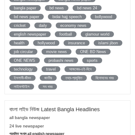
bangla paper
bd news
bd news 24
bd news paper
bidai hajj speech
bollywood
cricket
daily
economy news
english newspaper
football
glamour world
health
hollywood
insurance
islami jibon
job circular
movie news
ONE BD News
ONE NEWS
probashi news
sports
technology
travel
আজকের-এই-দিনে
ইসলামী-জীবন
জাতীয়
তথ্য-প্রযুক্তি
বিনোদনের খবর
লাইফস্টাইল
সব খবর
বাংলা লাইভ নিউজ Latest Bangla Headlines
all bangla newspaper
24 live newspaper
প্রযুক্তি সংবাদ all english newspaper