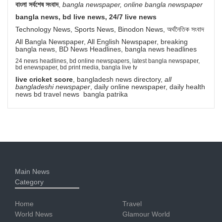
বাংলা সর্বশেষ সংবাদ
,
bangla newspaper, online bangla newspaper
bangla news, bd live news, 24/7 live news
Technology News, Sports News, Binodon News, অর্থনৈতিক সংবাদ
All Bangla Newspaper, All English Newspaper, breaking
bangla news, BD News Headlines, bangla news headlines
24 news headlines, bd online newspapers, latest bangla newspaper,
bd enewspaper, bd print media, bangla live tv
live cricket score
, bangladesh news directory,
all
bangladeshi newspaper
, daily online newspaper, daily health
news bd travel news bangla patrika
Main News
Category
Home
Travel
World News
Glamour World