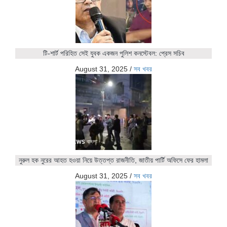
টি-শার্ট পরিহিত সেই যুবক একজন পুলিশ কনস্টেবল: প্রেস সচিব
August 31, 2025
/
সব খবর
নুরুল হক নুরের আহত হওয়া নিয়ে উত্তপ্ত রাজনীতি, জাতীয় পার্টি অফিসে ফের হামলা
August 31, 2025
/
সব খবর