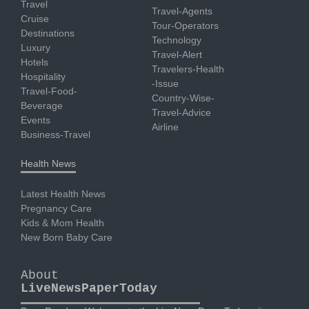
Travel
Travel-Agents
Cruise
Tour-Operators
Destinations
Technology
Luxury
Travel-Alert
Hotels
Travelers-Health
Hospitality
-Issue
Travel-Food-
Country-Wise-
Beverage
Travel-Advice
Events
Airline
Business-Travel
Health News
Latest Health News
Pregnancy Care
Kids & Mom Health
New Born Baby Care
About
LiveNewsPaperToday