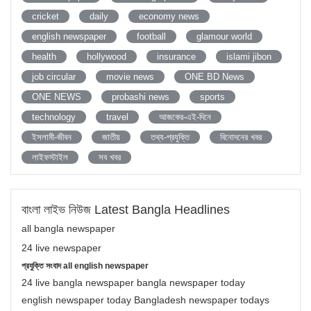
cricket
daily
economy news
english newspaper
football
glamour world
health
hollywood
insurance
islami jibon
job circular
movie news
ONE BD News
ONE NEWS
probashi news
sports
technology
travel
আজকের-এই-দিনে
ইসলামী-জীবন
জাতীয়
তথ্য-প্রযুক্তি
বিনোদনের খবর
লাইফস্টাইল
সব খবর
বাংলা লাইভ নিউজ Latest Bangla Headlines
all bangla newspaper
24 live newspaper
প্রযুক্তি সংবাদ all english newspaper
24 live bangla newspaper bangla newspaper today
english newspaper today Bangladesh newspaper todays