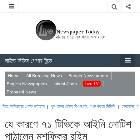
লাইভ নিউজ পেপার টুডে
Home
All Breaking News
Bangla Newspapers
English Newspapers
Islami Jibon
Live TV
Probashi News
দুলের পোস্ট ভাইরাল
|
পুশ-ইনের চেষ্টায় বিএসএফ, পণ্ড করছে বিজিবি
|
লেবাননের ঐতিহাসিক বউফ
যে কারণে ৭১ টিভিকে আইনি নোটিশ
পাঠালেন মুশফিকুর রহিম