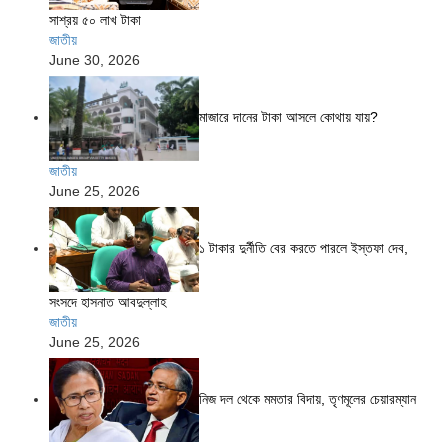
সাশ্রয় ৫০ লাখ টাকা
জাতীয়
June 30, 2026
মাজারে দানের টাকা আসলে কোথায় যায়?
জাতীয়
June 25, 2026
১ টাকার দুর্নীতি বের করতে পারলে ইস্তফা দেব,
সংসদে হাসনাত আবদুল্লাহ
জাতীয়
June 25, 2026
নিজ দল থেকে মমতার বিদায়, তৃণমূলের চেয়ারম্যান