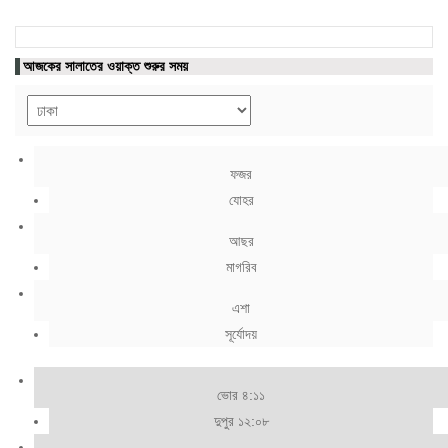
আজকের সালাতের ওয়াক্ত শুরুর সময়
ফজর
যোহর
আছর
মাগরিব
এশা
সূর্যোদয়
ভোর ৪:১১
দুপুর ১২:০৮