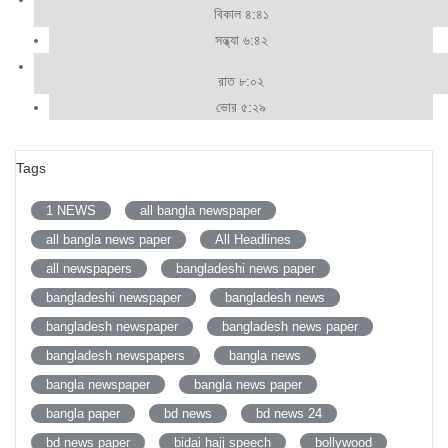
বিকাল ৪:৪১
সন্ধ্যা ৬:৪২
রাত ৮:০২
ভোর ৫:২৯
Tags
1 NEWS
all bangla newspaper
all bangla news paper
All Headlines
all newspapers
bangladeshi news paper
bangladeshi newspaper
bangladesh news
bangladesh newspaper
bangladesh news paper
bangladesh newspapers
bangla news
bangla newspaper
bangla news paper
bangla paper
bd news
bd news 24
bd news paper
bidai hajj speech
bollywood