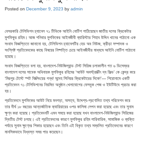
Posted on
December 9, 2023
by
admin
বেসরকারি টেলিভিশন চ্যানেল ৭১ টিভিকে আইনি নোটিশ পাঠিয়েছেন জাতীয় দলের ক্রিকেটার
মুশফিকুর রহিম। আজ শনিবার মুশফিকের আইনজীবী ব্যারিস্টার শিহাব উদ্দিন খানের পাঠানো এক
সংবাদ বিজ্ঞপ্তিতে জানানো হয়, টেলিভিশন চ্যানেলটির হেড অব নিউজ, ক্রীড়া সম্পাদক ও
সংশ্লিষ্ট প্রতিবেদকের কাছে বিষয়ের নিষ্পত্তি চেয়ে আইনজীবীর মাধ্যমে আইনি নোটিশ পাঠানো
হয়েছে।
সংবাদ বিজ্ঞপ্তিতে বলা হয়, বাংলাদেশ-নিউজিল্যান্ড টেস্ট সিরিজ চলাকালীন গত ৬ ডিসেম্বর
বাংলাদেশ দলের সাবেক অধিনায়ক মুশফিকুর রহিমের ‘আউট অবস্ট্রাক্টিং দ্য ফিল্ড’ কে কেন্দ্র করে
‘মিরপুর টেস্টে স্পট ফিক্সিংয়ের গন্ধ! সন্দেহ সিনিয়র ক্রিকেটারের দিকে!’— শিরোনামে একটি
প্রতিবেদন ৭১ টেলিভিশনের নিয়মিত অনুষ্ঠান খেলাযোগের ফেসবুক পেজ ও ইউটিউবে প্রচার করা
হয়।
প্রতিবেদনে মুশফিকের আউট নিয়ে মনগড়া, অসত্য, উদ্দেশ্য-প্রণোদিত তথ্য পরিবেশন করে
তার দীর্ঘ ১৮ বছরের আন্তর্জাতিক ক্যারিয়ারের ওপর কালিমা লেপন করা হয়েছে এবং তার সুনাম
ক্ষুণ্ন করা হয়েছে। প্রতিবেদনটি এমন সময়ে করা হয়েছে যখন বাংলাদেশ-নিউজিল্যান্ড সিরিজের
দ্বিতীয় টেস্ট চলছে। এই প্রতিবেদনের কারণে মুশফিকুর রহিম পারিবারিক, সামাজিক ও ব্যক্তি
পর্যায়ে সুনাম ক্ষুণ্নের শিকার হয়েছেন এবং তিনি এই বিকৃত তথ্য সম্বলিত প্রতিবেদনের কারণে
মানসিকভাবে বিধ্বস্ত সময় পার করেছেন।