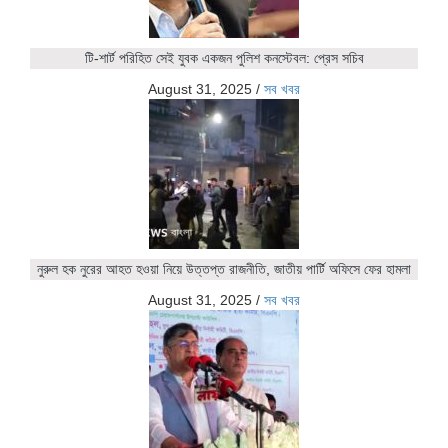
টি-শার্ট পরিহিত সেই যুবক একজন পুলিশ কনস্টেবল: প্রেস সচিব
August 31, 2025
/
সব খবর
নুরুল হক নুরের আহত হওয়া নিয়ে উত্তপ্ত রাজনীতি, জাতীয় পার্টি অফিসে ফের হামলা
August 31, 2025
/
সব খবর