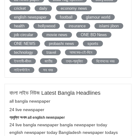
cricket
daily
economy news
english newspaper
football
glamour world
health
hollywood
insurance
islami jibon
job circular
movie news
ONE BD News
ONE NEWS
probashi news
sports
technology
travel
আজকের-এই-দিনে
ইসলামী-জীবন
জাতীয়
তথ্য-প্রযুক্তি
বিনোদনের খবর
লাইফস্টাইল
সব খবর
বাংলা লাইভ নিউজ Latest Bangla Headlines
all bangla newspaper
24 live newspaper
প্রযুক্তি সংবাদ all english newspaper
24 live bangla newspaper bangla newspaper today
english newspaper today Bangladesh newspaper todays