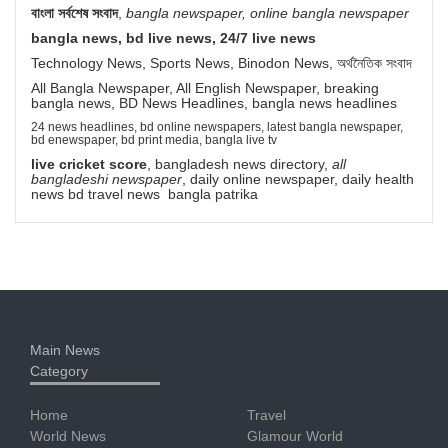
বাংলা সর্বশেষ সংবাদ
,
bangla newspaper, online bangla newspaper
bangla news, bd live news, 24/7 live news
Technology News, Sports News, Binodon News, অর্থনৈতিক সংবাদ
All Bangla Newspaper, All English Newspaper, breaking
bangla news, BD News Headlines, bangla news headlines
24 news headlines, bd online newspapers, latest bangla newspaper,
bd enewspaper, bd print media, bangla live tv
live cricket score
, bangladesh news directory,
all
bangladeshi newspaper
, daily online newspaper, daily health
news bd travel news bangla patrika
Main News
Category
Home
Travel
World News
Glamour World