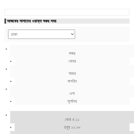
আজকের সালাতের ওয়াক্ত শুরুর সময়
ফজর
যোহর
আছর
মাগরিব
এশা
সূর্যোদয়
ভোর ৪:১১
দুপুর ১২:০৮