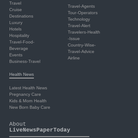
Travel
Travel-Agents
Cruise
Tour-Operators
Destinations
Technology
Luxury
Travel-Alert
Hotels
Travelers-Health
Hospitality
-Issue
Travel-Food-
Country-Wise-
Beverage
Travel-Advice
Events
Airline
Business-Travel
Health News
Latest Health News
Pregnancy Care
Kids & Mom Health
New Born Baby Care
About
LiveNewsPaperToday