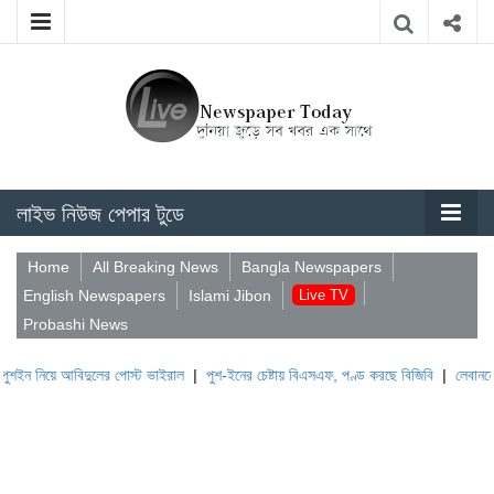
লাইভ নিউজ পেপার টুডে
Home
All Breaking News
Bangla Newspapers
English Newspapers
Islami Jibon
Live TV
Probashi News
 আবিদুলের পোস্ট ভাইরাল
|
পুশ-ইনের চেষ্টায় বিএসএফ, পণ্ড করছে বিজিবি
|
লেবাননের ঐতিহাসিক