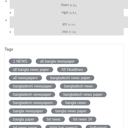
বিকাল ৪:৪১
সন্ধ্যা ৬:৪২
রাত ৮:০২
ভোর ৫:২৯
Tags
1 NEWS
all bangla newspaper
all bangla news paper
All Headlines
all newspapers
bangladeshi news paper
bangladeshi newspaper
bangladesh news
bangladesh newspaper
bangladesh news paper
bangladesh newspapers
bangla news
bangla newspaper
bangla news paper
bangla paper
bd news
bd news 24
bd news paper
bidai hajj speech
bollywood