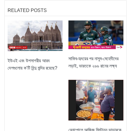
RELATED POSTS
সাকিব-হৃদয়ের পর নাসুম-মেহেদীদের
ইউএই এবং উপসাগরীয় আরব
লড়াই, ভারতকে ২৬৬ রানের লক্ষ্য
দেশগুলোয় ক’টি হিন্দু মন্দির রয়েছে?
বেনাপোলে আজিজ মিস্টান্ন ভান্ডারকে