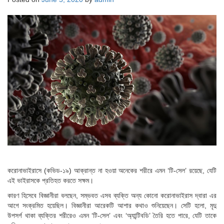
করোনাভাইরাসে (কভিড-১৯) আক্রান্ত না হওয়া অনেকের শরীরে এমন ‘টি-সেল’ রয়েছে, যেটি
এই ভাইরাসকে প্রতিহত করতে সক্ষম।
কারণ হিসেবে বিজ্ঞানীরা বলছেন, সম্ভবত এসব ব্যক্তি অন্য কোনো করোনাভাইরাস দ্বারা এর
আগে সংক্রমিত হয়েছিল। বিজ্ঞানীরা আরেকটি আশার কথাও শুনিয়েছেন। সেটি হলো, মৃদু
উপসর্গ থাকা ব্যক্তির শরীরেও এমন ‘টি-সেল’ এবং ‘অ্যান্টিবডি’ তৈরি হতে পারে, যেটি তাকে