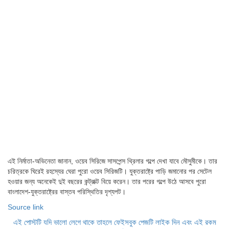
এই নির্মাতা-অভিনেতা জানান, ওয়েব সিরিজে সাসপেন্স থ্রিলার গল্পে দেখা যাবে মৌসুমীকে। তার
চরিত্রকে ঘিরেই রহস্যের ঘেরা পুরো ওয়েব সিরিজটি। যুক্তরাষ্ট্রে পাড়ি জমানোর পর সেটেল
হওয়ার জন্য অনেকেই দুই বছরের কন্ট্রাক্ট বিয়ে করেন। তার পরের গল্পে উঠে আসবে পুরো
বাংলাদেশ-যুক্তরাষ্ট্রের বাস্তব পরিস্থিতির দৃশ্যপট।
Source link
এই পোস্টটি যদি ভালো লেগে থাকে তাহলে ফেইসবুক পেজটি লাইক দিন এবং এই রকম