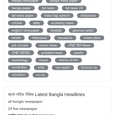
bangla newspaper
bangla news paper
bangla paper
bd news
bd news 24
bd news paper
bidai hajj speech
bollywood
cricket
daily
economy news
english newspaper
football
glamour world
health
hollywood
insurance
islami jibon
job circular
movie news
ONE BD News
ONE NEWS
probashi news
sports
technology
travel
আজকের-এই-দিনে
ইসলামী-জীবন
জাতীয়
তথ্য-প্রযুক্তি
বিনোদনের খবর
লাইফস্টাইল
সব খবর
বাংলা লাইভ নিউজ Latest Bangla Headlines
all bangla newspaper
24 live newspaper