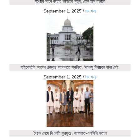
যশোরে সাপে কাটায় ভাইয়ের মৃত্যু, বোন হাসপাতালে
September 1, 2025
/
সব খবর
হাইকোর্টের আদেশ চেম্বার আদালতে স্থগিত, 'ডাকসু নির্বাচনে বাধা নেই'
September 1, 2025
/
সব খবর
বৈঠক শেষে বিএনপি ফুরফুরে, জামায়াত-এনসিপি হতাশ