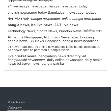
প্রযুক্তি সংবাদ all english newspaper
24 live bangla newspaper bangla newspaper today
english newspaper today Bangladesh newspaper todays
বাংলা সর্বশেষ সংবাদ
,
bangla newspaper, online bangla newspaper
bangla news, bd live news, 24/7 live news
Technology News, Sports News, Binodon News, অর্থনৈতিক সংবাদ
All Bangla Newspaper, All English Newspaper, breaking
bangla news, BD News Headlines, bangla news headlines
24 news headlines, bd online newspapers, latest bangla newspaper,
bd enewspaper, bd print media, bangla live tv
live cricket score
, bangladesh news directory,
all
bangladeshi newspaper
, daily online newspaper, daily health
news bd travel news bangla patrika
Main News
Category