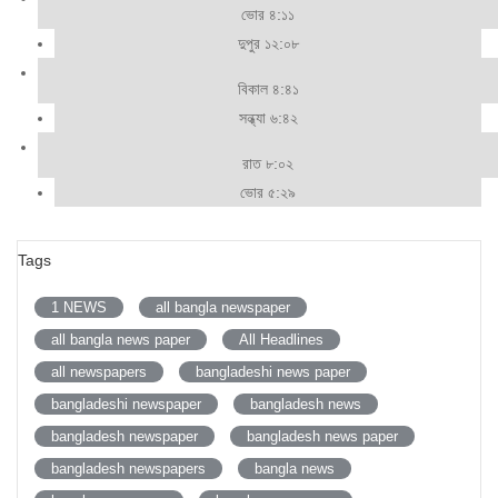
ভোর ৪:১১
দুপুর ১২:০৮
বিকাল ৪:৪১
সন্ধ্যা ৬:৪২
রাত ৮:০২
ভোর ৫:২৯
Tags
1 NEWS
all bangla newspaper
all bangla news paper
All Headlines
all newspapers
bangladeshi news paper
bangladeshi newspaper
bangladesh news
bangladesh newspaper
bangladesh news paper
bangladesh newspapers
bangla news