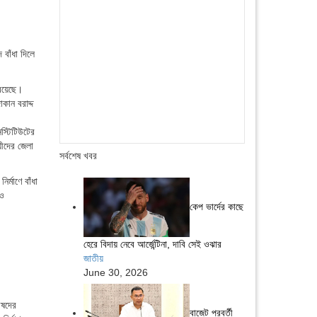
 বাঁধা দিলে
 রয়েছে।
কান বরাদ্দ
স্টিটিউটের
য়ীদের জেলা
সর্বশেষ খবর
র্মাণে বাঁধা
 ও
কেপ ভার্দের কাছে
হেরে বিদায় নেবে আর্জেন্টিনা, দাবি সেই ওঝার
জাতীয়
June 30, 2026
িষদের
বাজেট পরবর্তী