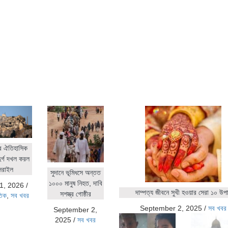
র ঐতিহাসিক
ুর্গ দখল করল
সরাইল
সুদানে ভূমিধসে অন্তত
১০০০ মানুষ নিহত, দাবি
1, 2026
/
দাম্পত্য জীবনে সুখী হওয়ার সেরা ১০ উপ
সশস্ত্র গোষ্ঠীর
তিক
,
সব খবর
September 2, 2025
/
সব খবর
September 2,
2025
/
সব খবর