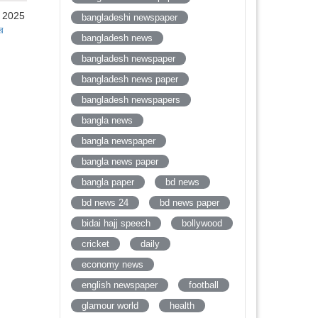
, 2025
bangladeshi newspaper
র
bangladesh news
bangladesh newspaper
bangladesh news paper
bangladesh newspapers
bangla news
bangla newspaper
bangla news paper
bangla paper
bd news
bd news 24
bd news paper
bidai hajj speech
bollywood
cricket
daily
economy news
english newspaper
football
glamour world
health