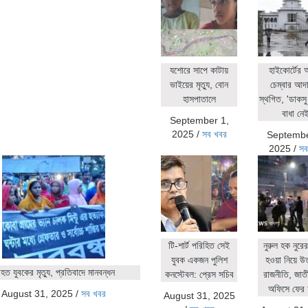
যশোরে সাপে কাটায়
হাইকোর্টের
ভাইয়ের মৃত্যু, বোন
চেম্বার আদ
হাসপাতালে
স্থগিত, 'ডাকসু 
বাধা নেই
September 1,
2025
/
সব খবর
Septembe
2025
/
সব
টি-শার্ট পরিহিত সেই
নুরুল হক নুর
যুবক একজন পুলিশ
হওয়া নিয়ে উ
ত যুবকের মৃত্যু, প্রতিবাদে মানবন্ধন
কনস্টেবল: প্রেস সচিব
রাজনীতি, জাতীয়
অফিসে ফের 
August 31, 2025
/
সব খবর
August 31, 2025