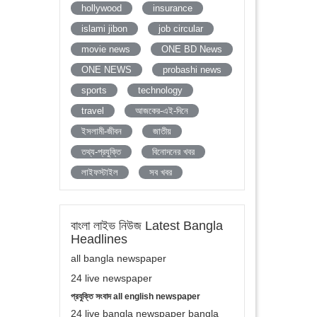
hollywood
insurance
islami jibon
job circular
movie news
ONE BD News
ONE NEWS
probashi news
sports
technology
travel
আজকের-এই-দিনে
ইসলামী-জীবন
জাতীয়
তথ্য-প্রযুক্তি
বিনোদনের খবর
লাইফস্টাইল
সব খবর
বাংলা লাইভ নিউজ Latest Bangla
Headlines
all bangla newspaper
24 live newspaper
প্রযুক্তি সংবাদ all english newspaper
24 live bangla newspaper bangla