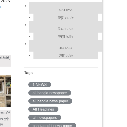
, 2025
র
ভোর ৪:১১
দুপুর ১২:০৮
বিকাল ৪:৪১
সন্ধ্যা ৬:৪২
রাত ৮:০২
ভোর ৫:২৯
ঠিচার্জ,
Tags
1 NEWS
all bangla newspaper
all bangla news paper
All Headlines
সরায়েলি
all newspapers
হ দৃশ্য
ছিল
bangladeshi news paper