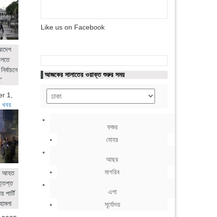
Like us on Facebook
 আদেশ
ালতে
নির্বাচনে
আজকের সালাতের ওয়াক্ত শুরুর সময়
'
r 1,
 খবর
ফজর
যোহর
আছর
মাগরিব
ের আহত
ত্তপ্ত
এশা
 পার্টি
হামলা
সূর্যোদয়