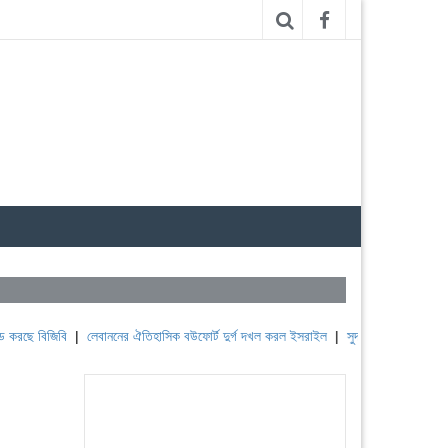
বিজিবি
|
লেবাননের ঐতিহাসিক বউফোর্ট দুর্গ দখল করল ইসরাইল
|
সুদানে ভূমিধসে অন্তত ১০০০ মানু