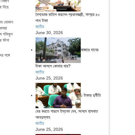
ির্মাণ
া দিয়ে
নৈশভোজ বাতিল করলেন প্রধানমন্ত্রী, সাশ্রয় ৫০
লাখ টাকা
্লব দোকান
জাতীয়
 আমরা
June 30, 2026
এম শফিকুল
কর ঘটনা
মাজারে দানের
র সঙ্গে
টাকা আসলে কোথায় যায়?
জাতীয়
June 25, 2026
১ টাকার দুর্নীতি
বের করতে পারলে ইস্তফা দেব, সংসদে হাসনাত
আবদুল্লাহ
জাতীয়
June 25, 2026