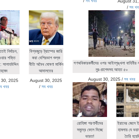
/
সব খবর
August 31
/
সব খব
িতেই নির্বাচন,
বিশ্বজুড়ে ট্রাম্পের জারি
ওয়ার শক্তি
করা বেশিরভাগ শুল্ক
গণঅধিকারকর্মীদের ওপর আইনশৃঙ্খলা বাহিনীর লা
 সালাহউদ্দিন
নীতি অবৈধ ঘোষণা মার্কিন
নুর-রাশেদসহ আহত ৫০
হমেদ
আদালতের
August 30, 2025
/
সব খবর
 30, 2025
August 30, 2025
ব খবর
/
সব খবর
রোহিঙ্গা শরণার্থীদের
ইরানের জেলে ই
সমুদ্রে ফেলে দিচ্ছে
হামলায় যে ভয়াব
ভারত!
তৈরি হয়ে