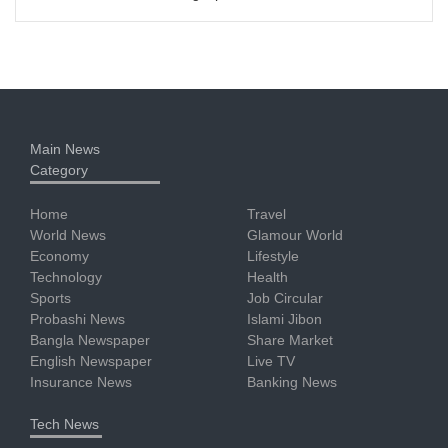
Main News
Category
Home
Travel
World News
Glamour World
Economy
Lifestyle
Technology
Health
Sports
Job Circular
Probashi News
Islami Jibon
Bangla Newspaper
Share Market
English Newspaper
Live TV
Insurance News
Banking News
Tech News