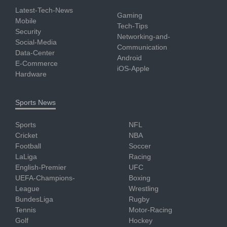
Latest-Tech-News
Gaming
Mobile
Tech-Tips
Security
Networking-and-
Social-Media
Communication
Data-Center
Android
E-Commerce
iOS-Apple
Hardware
Sports News
Sports
NFL
Cricket
NBA
Football
Soccer
LaLiga
Racing
English-Premier
UFC
UEFA-Champions-
Boxing
League
Wrestling
BundesLiga
Rugby
Tennis
Motor-Racing
Golf
Hockey