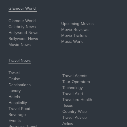
Glamour World
Glamour World
Upcoming-Movies
Celebrity-News
Movie-Reviews
Hollywood-News
Movie-Trailers
Bollywood-News
Music-World
Movie-News
Travel News
Travel
Travel-Agents
Cruise
Tour-Operators
Destinations
Technology
Luxury
Travel-Alert
Hotels
Travelers-Health
Hospitality
-Issue
Travel-Food-
Country-Wise-
Beverage
Travel-Advice
Events
Airline
Business-Travel