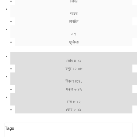
যোহর
আছর
মাগরিব
এশা
সূর্যোদয়
ভোর ৪:১১
দুপুর ১২:০৮
বিকাল ৪:৪১
সন্ধ্যা ৬:৪২
রাত ৮:০২
ভোর ৫:২৯
Tags