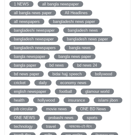
1 NEWS
all bangla newspaper
all bangla news paper
All Headlines
all newspapers
bangladeshi news paper
bangladeshi newspaper
bangladesh news
bangladesh newspaper
bangladesh news paper
bangladesh newspapers
bangla news
bangla newspaper
bangla news paper
bangla paper
bd news
bd news 24
bd news paper
bidai hajj speech
bollywood
cricket
daily
economy news
english newspaper
football
glamour world
health
hollywood
insurance
islami jibon
job circular
movie news
ONE BD News
ONE NEWS
probashi news
sports
technology
travel
আজকের-এই-দিনে