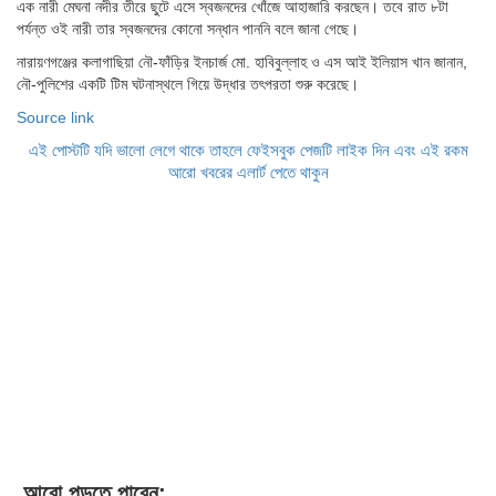
এক নারী মেঘনা নদীর তীরে ছুটে এসে স্বজনদের খোঁজে আহাজারি করছেন। তবে রাত ৮টা
পর্যন্ত ওই নারী তার স্বজনদের কোনো সন্ধান পাননি বলে জানা গেছে।
নারায়ণগঞ্জের কলাগাছিয়া নৌ-ফাঁড়ির ইনচার্জ মো. হাবিবুল্লাহ ও এস আই ইলিয়াস খান জানান,
নৌ-পুলিশের একটি টিম ঘটনাস্থলে গিয়ে উদ্ধার তৎপরতা শুরু করেছে।
Source link
এই পোস্টটি যদি ভালো লেগে থাকে তাহলে ফেইসবুক পেজটি লাইক দিন এবং এই রকম
আরো খবরের এলার্ট পেতে থাকুন
আরো পড়তে পারেন: