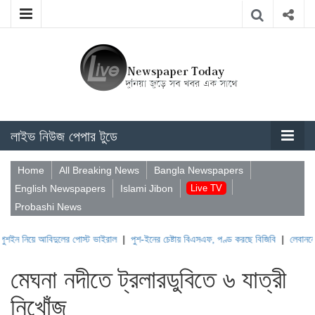
লাইভ নিউজ পেপার টুডে
Home
All Breaking News
Bangla Newspapers
English Newspapers
Islami Jibon
Live TV
Probashi News
 আবিদুলের পোস্ট ভাইরাল
|
পুশ-ইনের চেষ্টায় বিএসএফ, পণ্ড করছে বিজিবি
|
লেবাননের ঐতিহাসিক
মেঘনা নদীতে ট্রলারডুবিতে ৬ যাত্রী
নিখোঁজ