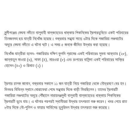
মুন্সীগঞ্জের মেঘনা নদীতে বালুবাহী বাল্কহেডের ধাক্কায় পিকনিকের ট্রলারডুবিতে একই পরিবারের
তিনজনসহ ছয় যাত্রী নিখোঁজ হয়েছে। শুক্রবার সন্ধ্যা সাড়ে ৬টার দিকে গজারিয়া লঞ্চঘাটের
অদূরে মেঘনা নদীতে এ ঘটনা ঘটে। এ সময় ৫ জনকে জীবিত উদ্ধার করা হয়েছে।
নিখোঁজ যাত্রীরা হলেন- গজারিয়ার দক্ষিণ ফুলদি গ্রামের একই পরিবারের সুমনা আক্তার (২৮),
জান্নাতুল মাওয়া (৬), সাফা (৪), মারওয়া (৮) এবং রংপরের বাসিন্দা একই পরিবারের সাব্বির
হোসেন (৪০) ও রিমাত (২)।
ট্রলার চালক জানান, শুক্রবার সকালে ১১ জন যাত্রী নিয়ে গজারিয়া থেকে নৌভ্রমণে বের হন।
দিনভর বিভিন্ন স্থানে ঘোরাফেরা শেষে সন্ধ্যার দিকে বাড়ী ফিরছিলেন। তাদের ট্রলারটি
গজারিয়া লঞ্চঘাটের অদূরে পৌঁছালে নারায়নঞ্জমুখী বালুবাহী বাল্কহেডের ধাক্কায় পিকনিকের
ট্রলারটি ডুবে যায়। এ ঘটনার পরপরই স্থানীয়রা উদ্ধার তৎপরতা শুরু করেন। খবর পেয়ে রাত
৮টার দিকে নৌ-পুলিশ ও ফায়ার সার্ভিসের ডুবুরিদল উদ্ধার তৎপরতা শুরু করেছে।