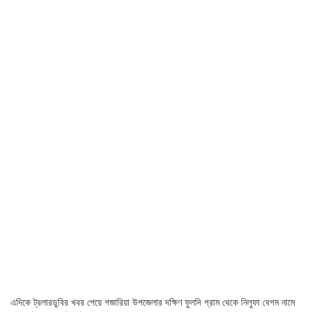
এদিকে ট্রলারডুবির খবর পেয়ে গজারিয়া উপজেলার দক্ষিণ ফুলদি গ্রাম থেকে নিলুফা বেগম নামে