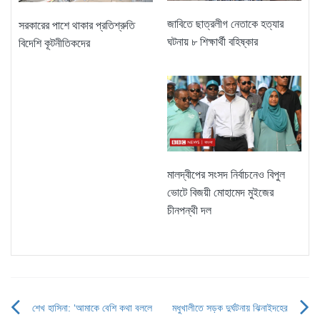
জাবিতে ছাত্রলীগ নেতাকে হত্যার
সরকারের পাশে থাকার প্রতিশ্রুতি
ঘটনায় ৮ শিক্ষার্থী বহিষ্কার
বিদেশি কূটনীতিকদের
মালদ্বীপের সংসদ নির্বাচনেও বিপুল
ভোটে বিজয়ী মোহামেদ মুইজের
চীনপন্থী দল
শেখ হাসিনা: ‘আমাকে বেশি কথা বললে
মধুখালীতে সড়ক দুর্ঘটনায় ঝিনাইদহের