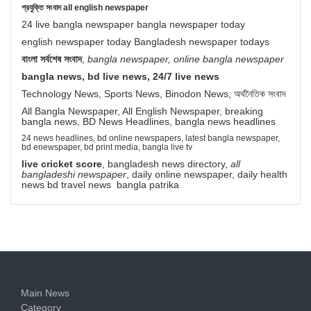
প্রযুক্তি সংবাদ all english newspaper
24 live bangla newspaper bangla newspaper today
english newspaper today Bangladesh newspaper todays
বাংলা সর্বশেষ সংবাদ
,
bangla newspaper, online bangla newspaper
bangla news, bd live news, 24/7 live news
Technology News, Sports News, Binodon News, অর্থনৈতিক সংবাদ
All Bangla Newspaper, All English Newspaper, breaking
bangla news, BD News Headlines, bangla news headlines
24 news headlines, bd online newspapers, latest bangla newspaper,
bd enewspaper, bd print media, bangla live tv
live cricket score
, bangladesh news directory,
all
bangladeshi newspaper
, daily online newspaper, daily health
news bd travel news bangla patrika
Main News
Category