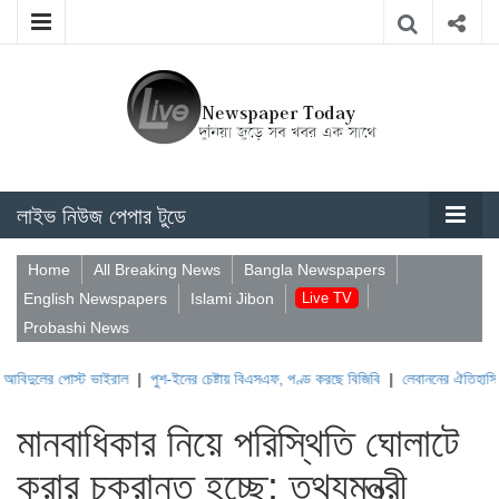
লাইভ নিউজ পেপার টুডে
Home
All Breaking News
Bangla Newspapers
English Newspapers
Islami Jibon
Live TV
Probashi News
র পোস্ট ভাইরাল
|
পুশ-ইনের চেষ্টায় বিএসএফ, পণ্ড করছে বিজিবি
|
লেবাননের ঐতিহাসিক বউফোর্ট
মানবাধিকার নিয়ে পরিস্থিতি ঘোলাটে
করার চক্রান্ত হচ্ছে: তথ্যমন্ত্রী