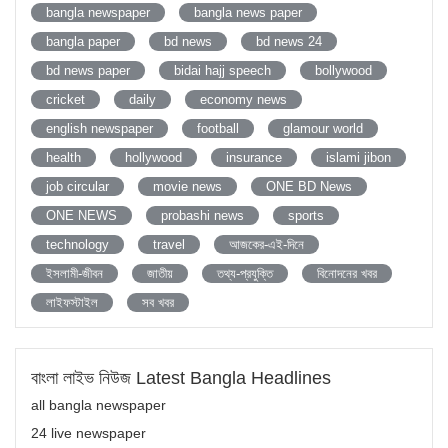
bangla newspaper
bangla news paper
bangla paper
bd news
bd news 24
bd news paper
bidai hajj speech
bollywood
cricket
daily
economy news
english newspaper
football
glamour world
health
hollywood
insurance
islami jibon
job circular
movie news
ONE BD News
ONE NEWS
probashi news
sports
technology
travel
আজকের-এই-দিনে
ইসলামী-জীবন
জাতীয়
তথ্য-প্রযুক্তি
বিনোদনের খবর
লাইফস্টাইল
সব খবর
বাংলা লাইভ নিউজ Latest Bangla Headlines
all bangla newspaper
24 live newspaper