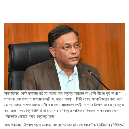
মানবাধিকার একটি ব্যবসায় পরিণত হয়েছে বলে মন্তব্য করেছেন আওয়ামী লীগের যুগ্ম সাধারণ
সম্পাদক এবং তথ্য ও সম্প্রচারমন্ত্রী ড. হাছান মাহমুদ। তিনি বলেন, মানবাধিকারের কথা বলে
কোনো কোনো দেশকে দমনের চেষ্টা করা হয়। বাংলাদেশে পেট্রোল বোমা নিক্ষেপ করে মানুষ হত্যা
করা হচ্ছে, অথচ বিবৃতিজীবীরা হারিয়ে গেছে। বিশ্ব মানবাধিকার দিবসকে সামনে রেখে দেশে
পরিস্থিতি ঘোলাটে করার চক্রান্ত হচ্ছে।
আজ শুক্রবার চট্টগ্রাম প্রেস ক্লাবের এস রহমান হলে চট্টগ্রাম সাংবাদিক ইউনিয়নের (সিইউজে)