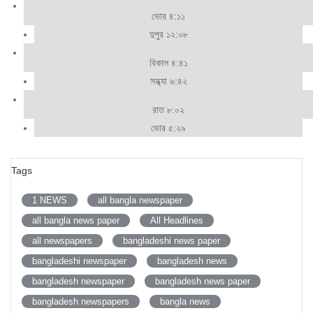
ভোর ৪:১১
দুপুর ১২:০৮
বিকাল ৪:৪১
সন্ধ্যা ৬:৪২
রাত ৮:০২
ভোর ৫:২৯
Tags
1 NEWS
all bangla newspaper
all bangla news paper
All Headlines
all newspapers
bangladeshi news paper
bangladeshi newspaper
bangladesh news
bangladesh newspaper
bangladesh news paper
bangladesh newspapers
bangla news