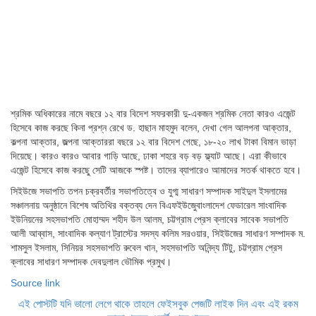
শ্রমিক অধিকারের নামে বছরে ১২ বার বিদেশ সফরকারী দু-একজন শ্রমিক নেতা কারও এজেন্ট
হিসেবে কাজ করছে কিনা প্রশ্ন রেখে ড. হাছান মাহমুদ বলেন, দেখা গেল আলপনা আক্তার,
কল্পনা আক্তার, জল্পনা আক্তাররা বছরে ১২ বার বিদেশ গেছে, ১৮-২০ লাখ টাকা বিমান ভাড়া
দিয়েছে। কারও কারও আবার গাড়ি আছে, ঢাকা শহরে বড় বড় ফ্ল্যাট আছে। এরা কীভাবে
এজেন্ট হিসেবে কাজ করছেু সেটি আজকে স্পষ্ট। তাদের ব্যাপারেও আমাদের সতর্ক থাকতে হবে।
সিইউজে সভাপতি তপন চক্রবর্তীর সভাপতিত্বে ও যুগ্ম সাধারণ সম্পাদক সাইদুল ইসলামের
সঞ্চালনায় অনুষ্ঠানে বিশেষ অতিথির বক্তব্য দেন বিএফইউজেুবাংলাদেশ ফেডারেল সাংবাদিক
ইউনিয়নের সহসভাপতি মোহাম্মদ শহীদ উল আলম, চট্টগ্রাম প্রেস ক্লাবের সাবেক সভাপতি
আলী আব্বাস, সাংবাদিক কল্যাণ ট্রাস্টের সদস্য কলিম সরওয়ার, সিইউজের সাধারণ সম্পাদক ম.
শামসুল ইসলাম, সিনিয়র সহসভাপতি রুবেল খান, সহসভাপতি অনিন্দ্য টিটু, চট্টগ্রাম প্রেস
ক্লাবের সাধারণ সম্পাদক দেবদুলাল ভৌমিক প্রমুখ।
Source link
এই পোস্টটি যদি ভালো লেগে থাকে তাহলে ফেইসবুক পেজটি লাইক দিন এবং এই রকম