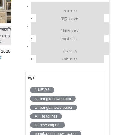
ভোর ৪:১১
দুপুর ১২:০৮
সরায়েলি
বিকাল ৪:৪১
হ দৃশ্য
সন্ধ্যা ৬:৪২
ছিল
রাত ৮:০২
, 2025
র
ভোর ৫:২৯
Tags
1 NEWS
all bangla newspaper
all bangla news paper
All Headlines
all newspapers
bangladeshi news paper