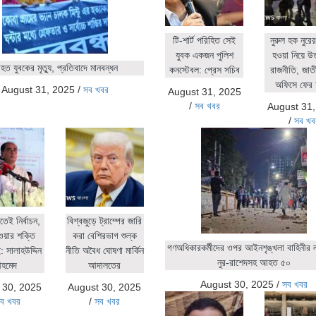
টি-শার্ট পরিহিত সেই
নুরুল হক নুর
যুবক একজন পুলিশ
হওয়া নিয়ে উ
ত যুবকের মৃত্যু, প্রতিবাদে মানবন্ধন
কনস্টেবল: প্রেস সচিব
রাজনীতি, জাতীয়
অফিসে ফের 
August 31, 2025
/
সব খবর
August 31, 2025
/
সব খবর
August 31
/
সব খব
িতেই নির্বাচন,
বিশ্বজুড়ে ট্রাম্পের জারি
ওয়ার শক্তি
করা বেশিরভাগ শুল্ক
গণঅধিকারকর্মীদের ওপর আইনশৃঙ্খলা বাহিনীর লা
 সালাহউদ্দিন
নীতি অবৈধ ঘোষণা মার্কিন
নুর-রাশেদসহ আহত ৫০
হমেদ
আদালতের
August 30, 2025
/
সব খবর
 30, 2025
August 30, 2025
ব খবর
/
সব খবর