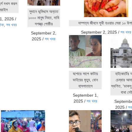
ুর্গ দখল করল
সরাইল
সুদানে ভূমিধসে অন্তত
১০০০ মানুষ নিহত, দাবি
1, 2026
/
দাম্পত্য জীবনে সুখী হওয়ার সেরা ১০ উপ
সশস্ত্র গোষ্ঠীর
তিক
,
সব খবর
September 2, 2025
/
সব খবর
September 2,
2025
/
সব খবর
যশোরে সাপে কাটায়
হাইকোর্টের
ভাইয়ের মৃত্যু, বোন
চেম্বার আদ
হাসপাতালে
স্থগিত, 'ডাকসু 
বাধা নেই
September 1,
2025
/
সব খবর
Septembe
2025
/
সব