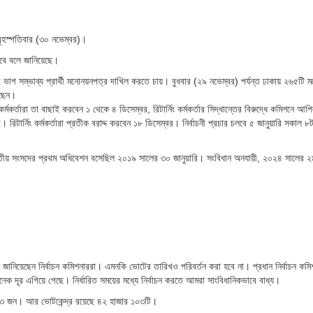
বৃহস্পতিবার (৩০ নভেম্বর)।
রবে বলে জানিয়েছে।
াগ সম্ভাব্য প্রার্থী মনোনয়নপত্র দাখিল করতে চায়। বুধবার (২৯ নভেম্বর) পর্যন্ত ঢাকায় ২৬৫টি 
েছেন।
্মকর্তারা তা বাছাই করবেন ১ থেকে ৪ ডিসেম্বর, রিটার্নিং কর্মকর্তার সিদ্ধান্তের বিরুদ্ধে কমিশনে আপ
 রিটার্নিং কর্মকর্তারা প্রতীক বরাদ্দ করবেন ১৮ ডিসেম্বর। নির্বাচনী প্রচার চলবে ৫ জানুয়ারি সকাল ৮ট
াতীয় সংসদের প্রথম অধিবেশন বসেছিল ২০১৯ সালের ৩০ জানুয়ারি। সংবিধান অনযায়ী, ২০২৪ সালের ২৯
লে জানিয়েছেন নির্বাচন কমিশনাররা। এমনকি ভোটের তারিখও পরিবর্তন করা হবে না। প্রধান নির্বাচন কমি
ক দূর এগিয়ে গেছে। নির্ধারিত সময়ের মধ্যে নির্বাচন করতে আমরা সাংবিধানিকভাবে বাধ্য।
৬৩৩ জন। আর ভোটকেন্দ্র রয়েছে ৪২ হাজার ১০৩টি।