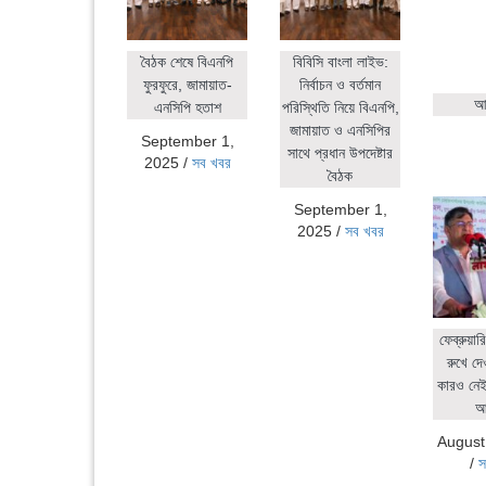
বৈঠক শেষে বিএনপি
বিবিসি বাংলা লাইভ:
ফুরফুরে, জামায়াত-
নির্বাচন ও বর্তমান
আহ
এনসিপি হতাশ
পরিস্থিতি নিয়ে বিএনপি,
জামায়াত ও এনসিপির
September 1,
সাথে প্রধান উপদেষ্টার
2025
/
সব খবর
বৈঠক
September 1,
2025
/
সব খবর
ফেব্রুয়ার
রুখে দে
কারও নেই:
আ
August
/
স