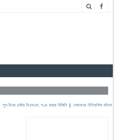
 চেষ্টায় বিএসএফ, পণ্ড করছে বিজিবি
|
লেবাননের ঐতিহাসিক বউফোর্ট দুর্গ দখল করল ইসরাইল
|
স