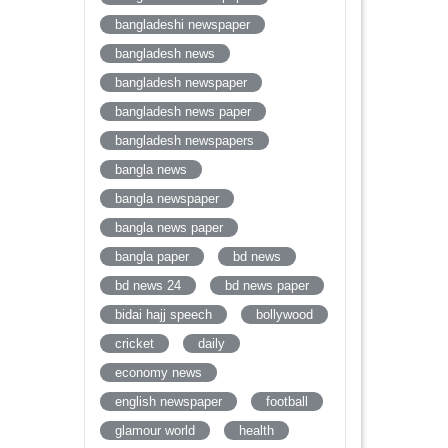
bangladeshi newspaper
bangladesh news
bangladesh newspaper
bangladesh news paper
bangladesh newspapers
bangla news
bangla newspaper
bangla news paper
bangla paper
bd news
bd news 24
bd news paper
bidai hajj speech
bollywood
cricket
daily
economy news
english newspaper
football
glamour world
health