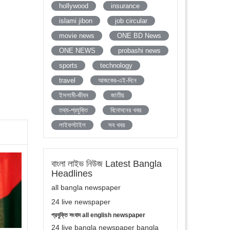
hollywood
insurance
islami jibon
job circular
movie news
ONE BD News
ONE NEWS
probashi news
sports
technology
travel
আজকের-এই-দিনে
ইসলামী-জীবন
জাতীয়
তথ্য-প্রযুক্তি
বিনোদনের খবর
লাইফস্টাইল
সব খবর
বাংলা লাইভ নিউজ Latest Bangla
Headlines
all bangla newspaper
24 live newspaper
প্রযুক্তি সংবাদ all english newspaper
24 live bangla newspaper bangla