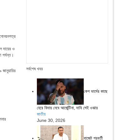
মনোনয়নপত্র
িল দায়ের ও
া পর্যন্ত।
সর্বশেষ খবর
 জানুয়ারির
কেপ ভার্দের কাছে
হেরে বিদায় নেবে আর্জেন্টিনা, দাবি সেই ওঝার
জাতীয়
শনার
June 30, 2026
বাজেট পরবর্তী