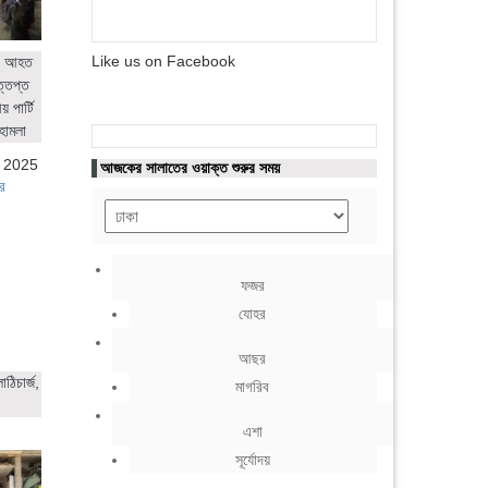
Like us on Facebook
ের আহত
ত্তপ্ত
 পার্টি
হামলা
, 2025
আজকের সালাতের ওয়াক্ত শুরুর সময়
র
ফজর
যোহর
আছর
ঠিচার্জ,
মাগরিব
এশা
সূর্যোদয়