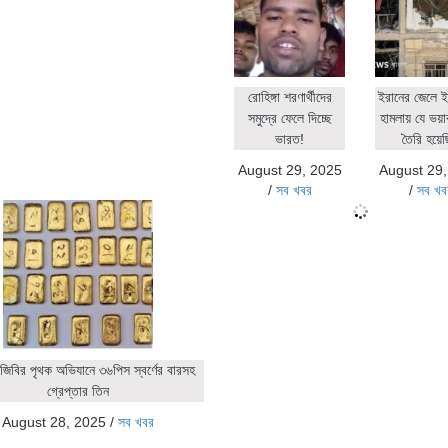
রোহিঙ্গা শরণার্থীদের
ইরানের জেলে ই
সমুদ্রে ফেলে দিচ্ছে
হামলায় যে ভয়াব
ভারত!
তৈরি হয়ে
August 29, 2025
August 29
/
সব খবর
/
সব খব
জিবির পৃথক অভিযানে ৩৬পিস স্বর্ণের বারসহ
গ্রেপ্তার তিন
August 28, 2025
/
সব খবর