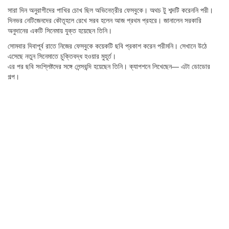
সারা দিন অনুরাগীদের পাখির চোখ ছিল অভিনেত্রীর ফেসবুকে। অথচ টু শব্দটি করেননি পরী।
দিনভর নেটিজেনদের কৌতূহলে রেখে সরব হলেন আজ প্রথম প্রহরে। জানালেন সরকারি
অনুদানের একটি সিনেমায় যুক্ত হয়েছেন তিনি।
সোমবার দিবাপূর্ব রাতে নিজের ফেসবুকে কয়েকটি ছবি প্রকাশ করেন পরীমনি। সেখানে উঠে
এসেছে নতুন সিনেমাতে চুক্তিবদ্ধ হওয়ার মুহূর্ত।
এর পর ছবি সংশ্লিষ্টদের সঙ্গে লেন্সবন্দি হয়েছেন তিনি। ক্যাপশনে লিখেছেন— এটা ডোডোর
গল্প।