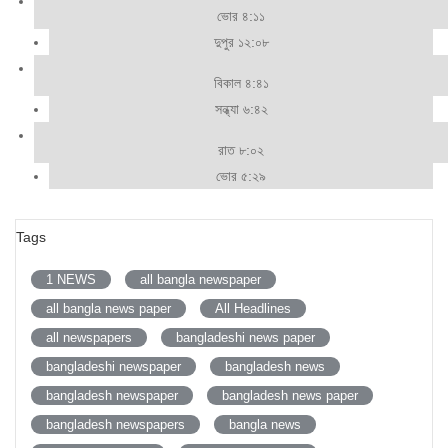
ভোর ৪:১১
দুপুর ১২:০৮
বিকাল ৪:৪১
সন্ধ্যা ৬:৪২
রাত ৮:০২
ভোর ৫:২৯
Tags
1 NEWS
all bangla newspaper
all bangla news paper
All Headlines
all newspapers
bangladeshi news paper
bangladeshi newspaper
bangladesh news
bangladesh newspaper
bangladesh news paper
bangladesh newspapers
bangla news