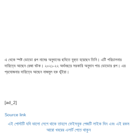
এ থেকে স্পষ্ট ডোডো গল্প নামের অনুদানের ছবিতে যুক্ত হয়েছেন তিনি। এটি পরিচালনার
দায়িত্বে আছেন রেজা ঘটক। ২০২১-২২ অর্থবছরে সরকারি অনুদান পায় ডোডোর গল্প। এর
প্রযোজনার দায়িত্বে আছেন নাজমুল হক ভূঁইয়া।
[ad_2]
Source link
এই পোস্টটি যদি ভালো লেগে থাকে তাহলে ফেইসবুক পেজটি লাইক দিন এবং এই রকম
আরো খবরের এলার্ট পেতে থাকুন