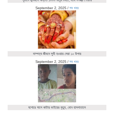
সুদানে ভূমিধসে অন্তত ১০০০ মানুষ নিহত, দাবি সশস্ত্র গোষ্ঠীর
September 2, 2025
/
সব খবর
দাম্পত্য জীবনে সুখী হওয়ার সেরা ১০ উপায়
September 2, 2025
/
সব খবর
যশোরে সাপে কাটায় ভাইয়ের মৃত্যু, বোন হাসপাতালে