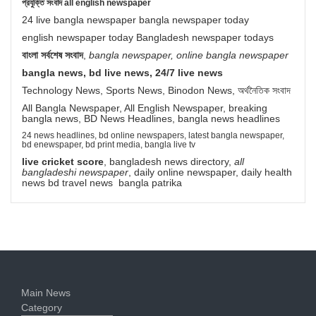
প্রযুক্তি সংবাদ all english newspaper
24 live bangla newspaper bangla newspaper today
english newspaper today Bangladesh newspaper todays
বাংলা সর্বশেষ সংবাদ
,
bangla newspaper, online bangla newspaper
bangla news, bd live news, 24/7 live news
Technology News, Sports News, Binodon News, অর্থনৈতিক সংবাদ
All Bangla Newspaper, All English Newspaper, breaking
bangla news, BD News Headlines, bangla news headlines
24 news headlines, bd online newspapers, latest bangla newspaper,
bd enewspaper, bd print media, bangla live tv
live cricket score
, bangladesh news directory,
all
bangladeshi newspaper
, daily online newspaper, daily health
news bd travel news bangla patrika
Main News
Category