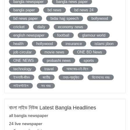
bangla newspaper
bangla news paper
bangla paper
bd news
bd news 24
bd news paper
bidai hajj speech
bollywood
cricket
daily
economy news
english newspaper
football
glamour world
health
hollywood
insurance
islami jibon
job circular
movie news
ONE BD News
ONE NEWS
probashi news
sports
technology
travel
আজকের-এই-দিনে
ইসলামী-জীবন
জাতীয়
তথ্য-প্রযুক্তি
বিনোদনের খবর
লাইফস্টাইল
সব খবর
বাংলা লাইভ নিউজ Latest Bangla Headlines
all bangla newspaper
24 live newspaper