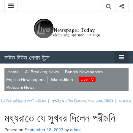
লাইভ নিউজ পেপার টুডে
Home
All Breaking News
Bangla Newspapers
English Newspapers
Islami Jibon
Live TV
Probashi News
িদুলের পোস্ট ভাইরাল
|
পুশ-ইনের চেষ্টায় বিএসএফ, পণ্ড করছে বিজিবি
|
লেবাননের ঐতিহাসিক বউ
মধ্যরাতে যে সুখবর দিলেন পরীমনি
Posted on
September 18, 2023
by
admin