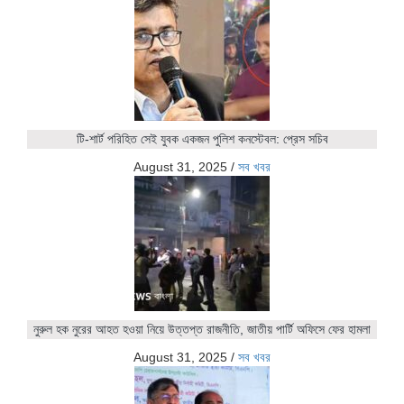
টি-শার্ট পরিহিত সেই যুবক একজন পুলিশ কনস্টেবল: প্রেস সচিব
August 31, 2025
/
সব খবর
নুরুল হক নুরের আহত হওয়া নিয়ে উত্তপ্ত রাজনীতি, জাতীয় পার্টি অফিসে ফের হামলা
August 31, 2025
/
সব খবর