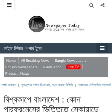
লাইভ নিউজ পেপার টুডে
Home
All Breaking News
Bangla Newspapers
English Newspapers
Islami Jibon
Live TV
Probashi News
|
পুশ-ইনের চেষ্টায় বিএসএফ, পণ্ড করছে বিজিবি
|
লেবাননের ঐতিহাসিক বউফোর্ট দুর্গ দখল করল
বিশ্বকাপে বাংলাদেশ : কোন
পারফরমেন্সের ভিত্তিতে স্কোয়াডে