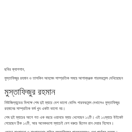
ছবির ক্যাপশান,
মুস্তাফিজুর রহমান ও তাসকিন আহমেদ সাম্প্রতিক সময়ে আশাব্যঞ্জক পারফরমেন্স দেখিয়েছেন
মুস্তাফিজুর রহমান
নিউজিল্যান্ডের বিপক্ষে শেষ দুই ম্যাচে বেশ ভালো বোলিং পারফরমেন্স দেখালেও মুস্তাফিজুর
রহমানের সাম্প্রতিক ফর্ম খুব একটা ভালো নয়।
শেষ দুই ম্যাচের আগে গত এক বছরে ওয়ানডে ম্যাচ খেলেছেন ১২টি। এই ১২ম্যাচে উইকেট
পেয়েছেন ঠিক ১২টি, আর অনেকগুলো ম্যাচেই বেশ খরুচে ছিলেন রান দেয়ার হিসেবে।
এছাড়া বাংলাদেশ ও বাংলাদেশের বাইরে মুস্তাফিজের পারফরমেন্সেও বেশ পার্থক্য রয়েছে।