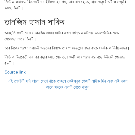
লিস্ট এ ওয়ানডে ক্রিকেটে ৪৭ ইনিংসে ২৭ গড়ে তার রান ১২৪৯, হাফ সেঞ্চুরি ৬টি ও সেঞ্চুরি
আছে তিনটি।
তানজিম হাসান সাকিব
ডানহাতি ফাস্ট বোলার তানজিদ হাসান সাকিব এখন পর্যন্ত একদিনের আন্তর্জাতিক ম্যাচ
খেলেছেন মাত্র তিনটি।
তবে নিজের প্রথম ম্যাচেই ভারতের বিপক্ষে তার পারফরমেন্স নজর কাড়ে সমর্থক ও নির্বাচকদের।
লিস্ট এ ক্রিকেটে গত চার বছরে ম্যাচ খেলেছেন ৩৯টি আর প্রায় ২৯ গড়ে উইকেট পেয়েছেন
৫৯টি।
Source link
এই পোস্টটি যদি ভালো লেগে থাকে তাহলে ফেইসবুক পেজটি লাইক দিন এবং এই রকম
আরো খবরের এলার্ট পেতে থাকুন