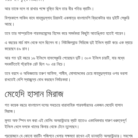
আর তাকে দলে না রাখার পক্ষে যুক্তি ছিল তার ধীর গতির ব্যাটিং।
বিশ্বকাপে সাকিব বাদে মাহমুদুল্লাহ রিয়াদই একমাত্র বাংলাদেশি ক্রিকেটার যার দুইটি সেঞ্চুরি
আছে।
তবে তার সাম্প্রতিক পারফরমেন্সের হিসেব করে সমর্থকরা কিছুটা আতঙ্কিত হতেই পারেন।
এ বছরের মার্চ মাস থেকে দলে ছিলেন না। নিউজিল্যান্ড সিরিজে দুই ইনিংস ব্যাট করে এক ম্যাচে
করেছেন ৪৯ রান।
আর গত দুই বছরে ১৬ ইনিংসে হাফসেঞ্চুরি পেয়েছেন দুটি। ৩০+ ইনিংস চারটি, যার মধ্যে
সবকটিতেই স্ট্রাইক রেট ছিল ৭০ এর নিচে।
তবে বয়সে ও অভিজ্ঞতায় তরুণ আফিফ, শামীম, মোসাদ্দেকের চেয়ে মাহমুদুল্লাহর ওপর ভরসা
রাখতেই বেশি স্বাচ্ছন্দ্য বোধ করছেন নির্বাচকরা।
মেহেদি হাসান মিরাজ
গত কয়েক বছরে বাংলাদেশ দলের সবচেয়ে ধারাবাহিক পারফর্মারদের একজন মেহেদি হাসান
মিরাজ।
মূলত অফ স্পিন বল করা এই বোলিং অলরাউন্ডার ব্যাট হাতেও একাধিকবার দারুণ গুরুত্বপূর্ণ
ইনিংস খেলে দলকে খাদের কিনার থেকে টেনে তুলেছেন।
প্রয়োজনে যে কোনো ব্যাটিং পজিশনে খেলার সক্ষমতা রাখেন এই ডানহাতি অলরাউন্ডার। সবশেষ