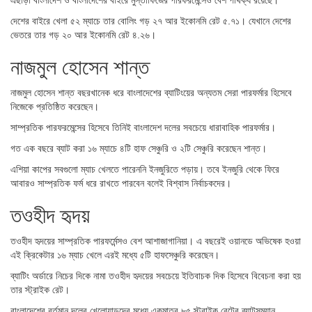
দেশের বাইরে খেলা ৫২ ম্যাচে তার বোলিং গড় ২৭ আর ইকোনমি রেট ৫.৭১। যেখানে দেশের
ভেতরে তার গড় ২০ আর ইকোনমি রেট ৪.২৬।
নাজমুল হোসেন শান্ত
নাজমুল হোসেন শান্ত বছরখানেক ধরে বাংলাদেশের ব্যাটিংয়ের অন্যতম সেরা পারফর্মার হিসেবে
নিজেকে প্রতিষ্ঠিত করেছেন।
সাম্প্রতিক পারফরমেন্সের হিসেবে তিনিই বাংলাদেশ দলের সবচেয়ে ধারাবাহিক পারফর্মার।
গত এক বছরে ব্যাট করা ১৬ ম্যাচে ৪টি হাফ সেঞ্চুরি ও ২টি সেঞ্চুরি করেছেন শান্ত।
এশিয়া কাপের সবগুলো ম্যাচ খেলতে পারেননি ইনজুরিতে পড়ায়। তবে ইনজুরি থেকে ফিরে
আবারও সাম্প্রতিক ফর্ম ধরে রাখতে পারবেন বলেই বিশ্বাস নির্বাচকদের।
তওহীদ হৃদয়
তওহীদ হৃদয়ের সাম্প্রতিক পারফর্মেন্সও বেশ আশাজাগানিয়া। এ বছরেই ওয়ানডে অভিষেক হওয়া
এই ক্রিকেটার ১৬ ম্যাচ খেলে এরই মধ্যে ৫টি হাফসেঞ্চুরি করেছেন।
ব্যাটিং অর্ডারে নিচের দিকে নামা তওহীদ হৃদয়ের সবচেয়ে ইতিবাচক দিক হিসেবে বিবেচনা করা হয়
তার স্ট্রাইক রেট।
বাংলাদেশের বর্তমান দলের খেলোয়াড়দের মধ্যে একমাত্র ৮৫ স্ট্রাইক রেটের ব্যাটসম্যান