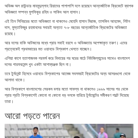
অভিজ্ঞ অল রাউন্ডার মাহমুদুল্লাহ রিয়াদের পাশাপাশি দলে রয়েছেন আন্তর্জাতিক ক্রিকেটে ব্যাপক
অভিজ্ঞতা সম্পন্ন মুশফিকুর রহিম ও সাকিব আল হাসান।
এই তিন সিনিয়রের মতো অভিজ্ঞতা না থাকলেও মেহেদি হাসান মিরাজ, তাসকিন আহমেদ, লিটন
দাস, মুস্তাফিজুর রহমানদের সবারই অন্তত ৭-৮ বছরের আন্তর্জাতিক ক্রিকেটের অভিজ্ঞতা
রয়েছে।
আর দলের বাকি আটজনের মধ্যে প্রায় সবাই বয়সে ও অভিজ্ঞতায় অপেক্ষাকৃত তরুণ। এদের
প্রত্যেকেই প্রথমবারের মত ওয়ানডে বিশ্বকাপ খেলতে যাচ্ছেন।
এশিয়া কাপে হতাশাজনক পরফর্ম করে বিদায়ের পর ঘরের মাঠে নিউজিল্যান্ডের সাথেও বাংলাদেশ
দলের পারফরমেন্স খুব একটা আশাব্যঞ্জক ছিল না।
তবে টুর্নামেন্ট হিসেবে ওয়ানডে বিশ্বকাপের আমেজ সবসময়ই ক্রিকেটের অন্য আসরগুলো থেকে
আলাদা থাকে।
আর বিশ্বকাপে বাংলাদেশের সেরকম বলার মতো সাফল্য না থাকলেও ১৯৯৯ সালের পর থেকে
প্রায় প্রতি বিশ্বকাপেই কোনো না কোনো বড় দলকে হারিয়ে টুর্নামেন্টের সমীকরণ পাল্টে দিয়েছে
তারা।
আরো পড়তে পারেন