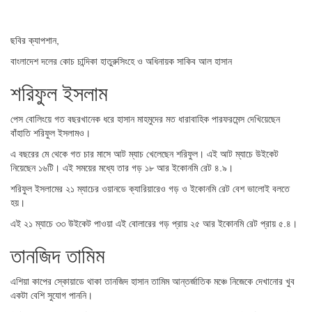
ছবির ক্যাপশান,
বাংলাদেশ দলের কোচ চান্দিকা হাতুরুসিংহে ও অধিনায়ক সাকিব আল হাসান
শরিফুল ইসলাম
পেস বোলিংয়ে গত বছরখানেক ধরে হাসান মাহমুদের মত ধারাবাহিক পারফরমেন্স দেখিয়েছেন
বাঁহাতি শরিফুল ইসলামও।
এ বছরের মে থেকে গত চার মাসে আট ম্যাচ খেলেছেন শরিফুল। এই আট ম্যাচে উইকেট
নিয়েছেন ১৬টি। এই সময়ের মধ্যে তার গড় ১৮ আর ইকোনমি রেট ৪.৯।
শরিফুল ইসলামের ২১ ম্যাচের ওয়ানডে ক্যারিয়ারেও গড় ও ইকোনমি রেট বেশ ভালোই বলতে
হয়।
এই ২১ ম্যাচে ৩৩ উইকেট পাওয়া এই বোলারের গড় প্রায় ২৫ আর ইকোনমি রেট প্রায় ৫.৪।
তানজিদ তামিম
এশিয়া কাপের স্কোয়াডে থাকা তানজিদ হাসান তামিম আন্তর্জাতিক মঞ্চে নিজেকে দেখানোর খুব
একটা বেশি সুযোগ পাননি।