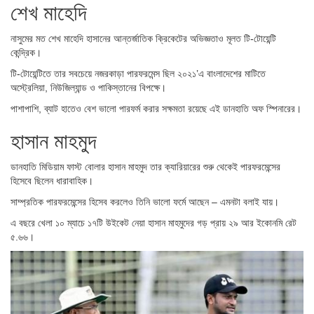
শেখ মাহেদি
নাসুমের মত শেখ মাহেদি হাসানের আন্তর্জাতিক ক্রিকেটের অভিজ্ঞতাও মূলত টি-টোয়েন্টি
কেন্দ্রিক।
টি-টোয়েন্টিতে তার সবচেয়ে নজরকাড়া পারফরমেন্স ছিল ২০২১’এ বাংলাদেশের মাটিতে
অস্ট্রেলিয়া, নিউজিল্যান্ড ও পাকিস্তানের বিপক্ষে।
পাশাপাশি, ব্যাট হাতেও বেশ ভালো পারফর্ম করার সক্ষমতা রয়েছে এই ডানহাতি অফ স্পিনারের।
হাসান মাহমুদ
ডানহাতি মিডিয়াম ফাস্ট বোলার হাসান মাহমুদ তার ক্যারিয়ারের শুরু থেকেই পারফরমেন্সের
হিসেবে ছিলেন ধারাবাহিক।
সাম্প্রতিক পারফরমেন্সের হিসেব করলেও তিনি ভালো ফর্মে আছেন – এমনটা বলাই যায়।
এ বছরে খেলা ১০ ম্যাচে ১৭টি উইকেট নেয়া হাসান মাহমুদের গড় প্রায় ২৯ আর ইকোনমি রেট
৫.৬৬।