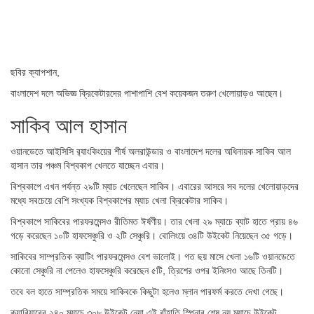
ছবির ক্যাপশান,
বাংলাদেশ দলে অভিজ্ঞ ক্রিকেটারদের পাশাপাশি বেশ কয়েকজন তরুণ খেলোয়াড়ও আছেন।
সাকিব আল হাসান
ওয়ানডেতে আইসিসি র‍্যাংকিংয়ের শীর্ষ অলরাউন্ডার ও বাংলাদেশ দলের অধিনায়ক সাকিব আল
হাসান তার পঞ্চম বিশ্বকাপ খেলতে যাচ্ছেন এবার।
বিশ্বকাপে এখন পর্যন্ত ২৯টি ম্যাচ খেলেছেন সাকিব। এবারের আসরে সব দলের খেলোয়াড়দের
মধ্যে সবচেয়ে বেশি সংখ্যক বিশ্বকাপের ম্যাচ খেলা ক্রিকেটার সাকিব।
বিশ্বকাপে সাকিবের পারফরমেন্সও রীতিমত ঈর্ষণীয়। তার খেলা ২৯ ম্যাচে ব্যাট হাতে প্রায় ৪৬
গড়ে করেছেন ১০টি হাফসেঞ্চুরি ও ২টি সেঞ্চুরি। বোলিংয়ে ৩৪টি উইকেট নিয়েছেন ৩৫ গড়ে।
সাকিবের সাম্প্রতিক ব্যাটিং পারফরমেন্সও বেশ ভালোই। গত ছয় মাসে খেলা ১৬টি ওয়ানডেতে
কোনো সেঞ্চুরি না পেলেও হাফসেঞ্চুরি করেছেন ৫টি, ত্রিশের ওপর ইনিংসও আছে তিনটি।
তবে বল হাতে সাম্প্রতিক সময়ে সাকিবকে কিছুটা হলেও ম্লান পারফর্ম করতে দেখা গেছে।
ক্যারিয়ারের ২৪০ ম্যাচে ৩০৮ উইকেট নেয়া এই বাঁহাতি স্পিনার শেষ নয় ম্যাচে উইকেট