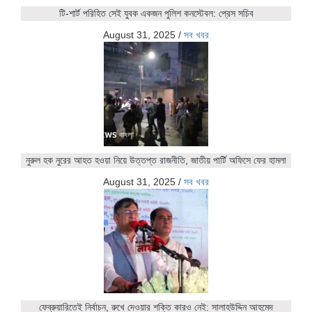
টি-শার্ট পরিহিত সেই যুবক একজন পুলিশ কনস্টেবল: প্রেস সচিব
August 31, 2025
/
সব খবর
নুরুল হক নুরের আহত হওয়া নিয়ে উত্তপ্ত রাজনীতি, জাতীয় পার্টি অফিসে ফের হামলা
August 31, 2025
/
সব খবর
ফেব্রুয়ারিতেই নির্বাচন, রুখে দেওয়ার শক্তি কারও নেই: সালাহউদ্দিন আহমেদ