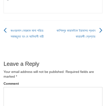
জওহরলাল নেহরুকে মালা পরিয়ে
কাশিমপুর কারাফটকে ইয়াবাসহ প্রধান
Post
সমাজচ্যুত হন যে আদিবাসী নারী
কারারক্ষী গ্রেপ্তার
navigation
Leave a Reply
Your email address will not be published.
Required fields are
marked
*
Comment