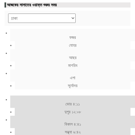
আজকের সালাতের ওয়াক্ত শুরুর সময়
ফজর
যোহর
আছর
মাগরিব
এশা
সূর্যোদয়
ভোর ৪:১১
দুপুর ১২:০৮
বিকাল ৪:৪১
সন্ধ্যা ৬:৪২