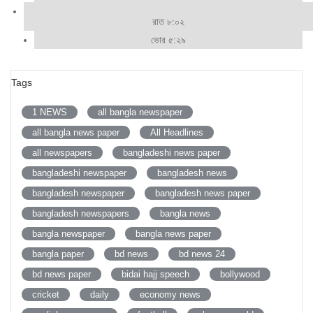
রাত ৮:০২
ভোর ৫:২৯
Tags
1 NEWS
all bangla newspaper
all bangla news paper
All Headlines
all newspapers
bangladeshi news paper
bangladeshi newspaper
bangladesh news
bangladesh newspaper
bangladesh news paper
bangladesh newspapers
bangla news
bangla newspaper
bangla news paper
bangla paper
bd news
bd news 24
bd news paper
bidai hajj speech
bollywood
cricket
daily
economy news