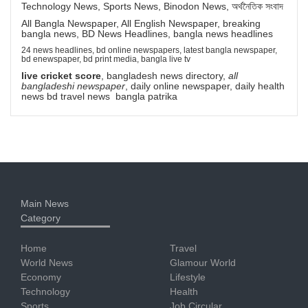
Technology News, Sports News, Binodon News, অর্থনৈতিক সংবাদ
All Bangla Newspaper, All English Newspaper, breaking
bangla news, BD News Headlines, bangla news headlines
24 news headlines, bd online newspapers, latest bangla newspaper,
bd enewspaper, bd print media, bangla live tv
live cricket score
, bangladesh news directory,
all
bangladeshi newspaper
, daily online newspaper, daily health
news bd travel news bangla patrika
Main News
Category
Home
Travel
World News
Glamour World
Economy
Lifestyle
Technology
Health
Sports
Job Circular