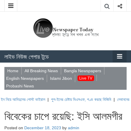
লাইভ নিউজ পেপার টুডে
Home
All Breaking News
Bangla Newspapers
English Newspapers
Islami Jibon
Live TV
Probashi News
বিদুলের পোস্ট ভাইরাল
|
পুশ-ইনের চেষ্টায় বিএসএফ, পণ্ড করছে বিজিবি
|
লেবাননের ঐতিহাসিক ব
বিবেকের চাপে রয়েছি: ইসি আলমগীর
Posted on
December 18, 2023
by
admin