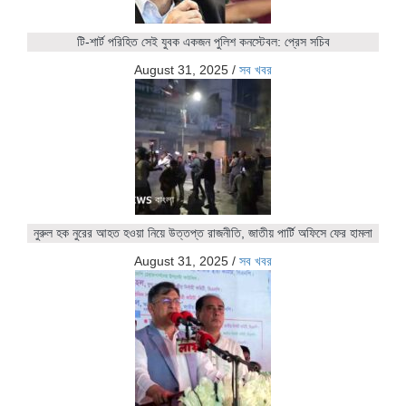
টি-শার্ট পরিহিত সেই যুবক একজন পুলিশ কনস্টেবল: প্রেস সচিব
August 31, 2025
/
সব খবর
নুরুল হক নুরের আহত হওয়া নিয়ে উত্তপ্ত রাজনীতি, জাতীয় পার্টি অফিসে ফের হামলা
August 31, 2025
/
সব খবর