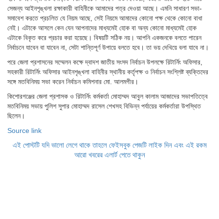
সেজন্য আইনশৃঙ্খলা রক্ষাকারী বাহিনীকে আমাদের পত্র দেওয়া আছে। এমনি সাধারণ সভা-
সমাবেশ করতে প্রচলিত যে নিয়ম আছে, সেই নিয়মে আমাদের কোনো পক্ষ থেকে কোনো বাধা
নেই। এটাকে আসলে কেন যেন আপনাদের মাধ্যমেই হোক বা অন্য কোনো মাধ্যমেই হোক
এটাকে বিকৃত করে প্রচার করা হয়েছে। বিষয়টি সঠিক নয়। আপনি একজনকে বলতে পারেন
নির্বাচনে যাবেন বা যাবেন না, সেটা শান্তিপূর্ণ উপায়ে বলতে হবে। তা ভয় দেখিয়ে বলা যাবে না।
পরে জেলা প্রশাসনের সম্মেলন কক্ষে দ্বাদশ জাতীয় সংসদ নির্বাচন উপলক্ষে রিটার্নিং অফিসার,
সহকারী রিটার্নিং অফিসার আইনশৃঙ্খলা বাহিনীর স্থানীয় কর্তৃপক্ষ ও নির্বাচন সংশ্লিষ্ট ব্যক্তিদের
সঙ্গে মতবিনিময় সভা করেন নির্বাচন কমিশনার মো. আলমগীর।
কিশোরগঞ্জের জেলা প্রশাসক ও রিটার্নিং কর্মকর্তা মোহাম্মদ আবুল কালাম আজাদের সভাপতিত্বে
মতবিনিময় সভায় পুলিশ সুপার মোহাম্মদ রাসেল শেখসহ বিভিন্ন পর্যায়ের কর্মকর্তারা উপস্থিত
ছিলেন।
Source link
এই পোস্টটি যদি ভালো লেগে থাকে তাহলে ফেইসবুক পেজটি লাইক দিন এবং এই রকম
আরো খবরের এলার্ট পেতে থাকুন