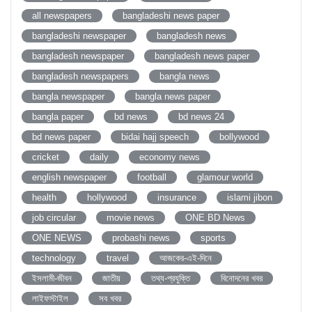
all newspapers
bangladeshi news paper
bangladeshi newspaper
bangladesh news
bangladesh newspaper
bangladesh news paper
bangladesh newspapers
bangla news
bangla newspaper
bangla news paper
bangla paper
bd news
bd news 24
bd news paper
bidai hajj speech
bollywood
cricket
daily
economy news
english newspaper
football
glamour world
health
hollywood
insurance
islami jibon
job circular
movie news
ONE BD News
ONE NEWS
probashi news
sports
technology
travel
আজকের-এই-দিনে
ইসলামী-জীবন
জাতীয়
তথ্য-প্রযুক্তি
বিনোদনের খবর
লাইফস্টাইল
সব খবর