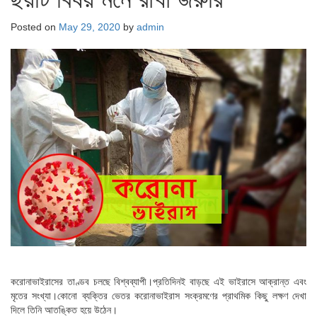
Posted on
May 29, 2020
by
admin
করোনাভাইরাসের তাণ্ডব চলছে বিশ্বব্যাপী।প্রতিদিনই বাড়ছে এই ভাইরাসে আক্রান্ত এবং
মৃতের সংখ্যা।কোনো ব্যক্তির ভেতর করোনাভাইরাস সংক্রমণের প্রাথমিক কিছু লক্ষণ দেখা
দিলে তিনি আতঙ্কিত হয়ে উঠেন।