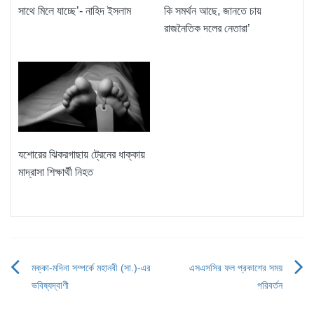
সাথে মিলে যাচ্ছে’- নাহিদ ইসলাম
কি সমর্থন আছে, জানতে চায়
রাজনৈতিক দলের নেতারা’
যশোরের ঝিকরগাছায় ট্রেনের ধাক্কায়
মাদ্রাসা শিক্ষার্থী নিহত
মক্কা-মদিনা সম্পর্কে মহানবী (সা.)-এর
এসএসসির ফল প্রকাশের সময়
Post
ভবিষ্যদ্বাণী
পরিবর্তন
navigation