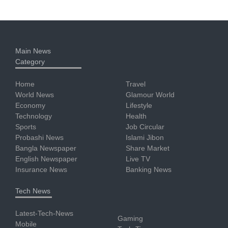
Main News
Category
Home
Travel
World News
Glamour World
Economy
Lifestyle
Technology
Health
Sports
Job Circular
Probashi News
Islami Jibon
Bangla Newspaper
Share Market
English Newspaper
Live TV
Insurance News
Banking News
Tech News
Latest-Tech-News
Gaming
Mobile