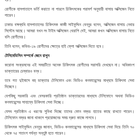
রোগীকে হাসপাতালে ভর্তি করাতে না পারলে চিকিৎসকের পরামর্শ অনুযায়ী বাসায় অক্সিজেন নিতে
পারেন।
ঢাকার বক্ষব্যধি হাসপাতালের চিকিৎসক কাজী সাইফুদ্দিন বেন্নুর বলেন, অক্সিজেন বাসায় নেবার
সিস্টেম আছে। আমরা যখন লং টাইম অক্সিজেন থেরাপি দেই, আমরা কখন অক্সিজেন বাসায় নিতে
বলি রোগীদের।
তিনি বলেন, কভিড-১৯ রোগীদের ক্ষেত্রে হাই ফ্লো অক্সিজেন দিতে হবে।
টেলিমেডিসিন সম্পর্কে জেনে রাখুন
করোনা সংক্রমনের এই সময়টিতে অনেক চিকিৎসক রোগীদের সরাসরি দেখছেন না। অধিকাংশ
ডাক্তারের চেম্বারও বন্ধ।
তবে গত দুইমাসে বহু ডাক্তার টেলিফোন এবং ভিডিও কনফারেন্সের মাধ্যমে চিকিৎসা সেবা
দিচ্ছেন।
বেশকিছু সরকারি এবং বেসরকারি প্রতিষ্ঠান ডাক্তারদের মাধ্যমে টেলিফোনে অথবা ভিডিও
কনফারেন্সের সাহায্যে চিকিৎসা সেবা দিচ্ছে।
যেসব প্রতিষ্ঠান এ ধরণের সুবিধা দিচ্ছে তাদের ফোন নম্বর হাতের কাছে রাখতে পারেন।
টেলিফোন নম্বর জানা থাকলে প্রয়োজনের সময় দ্রুত কাজে লাগবে।
চিকিৎসক সাইফুদ্দিন বেন্নুর জানান, ভিডিও কনফারেন্সের মাধ্যমে চিকিৎসা সেবা দিয়ে তিনি ৭০
থেকে ৭৫ শতাংশ পর্যন্ত সন্তুষ্ট হতে পারেন।