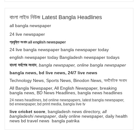
বাংলা লাইভ নিউজ Latest Bangla Headlines
all bangla newspaper
24 live newspaper
প্রযুক্তি সংবাদ all english newspaper
24 live bangla newspaper bangla newspaper today
english newspaper today Bangladesh newspaper todays
বাংলা সর্বশেষ সংবাদ
,
bangla newspaper, online bangla newspaper
bangla news, bd live news, 24/7 live news
Technology News, Sports News, Binodon News, অর্থনৈতিক সংবাদ
All Bangla Newspaper, All English Newspaper, breaking
bangla news, BD News Headlines, bangla news headlines
24 news headlines, bd online newspapers, latest bangla newspaper,
bd enewspaper, bd print media, bangla live tv
live cricket score
, bangladesh news directory,
all
bangladeshi newspaper
, daily online newspaper, daily health
news bd travel news bangla patrika