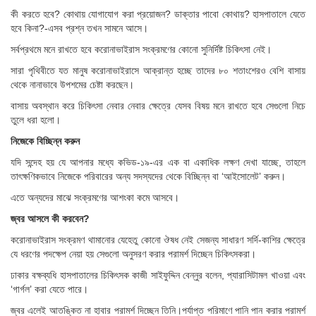
কী করতে হবে? কোথায় যোগাযোগ করা প্রয়োজন? ডাক্তার পাবো কোথায়? হাসপাতালে যেতে
হবে কিনা?-এসব প্রশ্ন তখন সামনে আসে।
সর্বপ্রথমে মনে রাখতে হবে করোনাভাইরাস সংক্রমণের কোনো সুনির্দিষ্ট চিকিৎসা নেই।
সারা পৃথিবীতে যত মানুষ করোনাভাইরাসে আক্রান্ত হচ্ছে তাদের ৮০ শতাংশেরও বেশি বাসায়
থেকে নানাভাবে উপশমের চেষ্টা করছেন।
বাসায় অবস্থান করে চিকিৎসা নেবার নেবার ক্ষেত্রে যেসব বিষয় মনে রাখতে হবে সেগুলো নিচে
তুলে ধরা হলো।
নিজেকে বিচ্ছিন্ন করুন
যদি সন্দেহ হয় যে আপনার মধ্যে কভিড-১৯-এর এক বা একাধিক লক্ষণ দেখা যাচ্ছে, তাহলে
তাৎক্ষণিকভাবে নিজেকে পরিবারের অন্য সদস্যদের থেকে বিচ্ছিন্ন বা ‘আইসোলেট’ করুন।
এতে অন্যদের মাঝে সংক্রমণের আশংকা কমে আসবে।
জ্বর আসলে কী করবেন?
করোনাভাইরাস সংক্রমণ থামানোর যেহেতু কোনো ঔষধ নেই সেজন্য সাধারণ সর্দি-কাশির ক্ষেত্রে
যে ধরণের পদক্ষেপ নেয়া হয় সেগুলো অনুসরণ করার পরামর্শ দিচ্ছেন চিকিৎসকরা।
ঢাকার বক্ষব্যধি হাসপাতালের চিকিৎসক কাজী সাইফুদ্দিন বেন্নুর বলেন, প্যারাসিটামল খাওয়া এবং
‘গার্গল’ করা যেতে পারে।
জ্বর এলেই আতঙ্কিত না হাবার পরামর্শ দিচ্ছেন তিনি।পর্যাপ্ত পরিমাণে পানি পান করার পরামর্শ