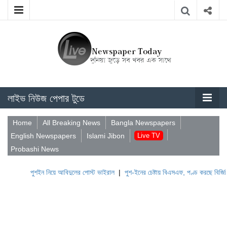
লাইভ নিউজ পেপার টুডে
Home
All Breaking News
Bangla Newspapers
English Newspapers
Islami Jibon
Live TV
Probashi News
পুশইন নিয়ে আবিদুলের পোস্ট ভাইরাল
|
পুশ-ইনের চেষ্টায় বিএসএফ, পণ্ড করছে বিজিবি
|
লেবানন