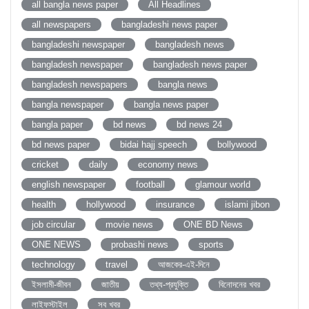
all bangla news paper
All Headlines
all newspapers
bangladeshi news paper
bangladeshi newspaper
bangladesh news
bangladesh newspaper
bangladesh news paper
bangladesh newspapers
bangla news
bangla newspaper
bangla news paper
bangla paper
bd news
bd news 24
bd news paper
bidai hajj speech
bollywood
cricket
daily
economy news
english newspaper
football
glamour world
health
hollywood
insurance
islami jibon
job circular
movie news
ONE BD News
ONE NEWS
probashi news
sports
technology
travel
আজকের-এই-দিনে
ইসলামী-জীবন
জাতীয়
তথ্য-প্রযুক্তি
বিনোদনের খবর
লাইফস্টাইল
সব খবর