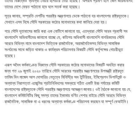
তাদের বিরুদ্ধেও ব্যবস্থা নেয়ার হুঁশিয়ারি দেয়া হয়েছে। অপরাধ প্রমাণ হলে জেল জরিমানাসহ
তাদের দেশে ফেরত পাঠানো হবে বলে সতর্ক করা হয়েছে।
সূত্র জানায়, সম্প্রতি দেশটির পররাষ্ট্র মন্ত্রণালয়ে ডেকে পাঠানো হয় বাংলাদেশর রাষ্ট্রদূতকে।
সেখানে এসব বিষে সৌদি সরকারের কঠোর মনোভাবের কথা জানিয়ে দেয়া হয়।
পরে সৌদি দূতাবাসের জারি করা এক নোটিশে জানানো হয়, এতদ্বারা সৌদি আরব প্রবাসী সব
বাংলাদেশি অভিবাসীদের জানানো যাচ্ছে যে, কতিপয় অভিবাসী বাংলাদেশি নাগরিকদের সৌদি
আরবে বিভিন্ন নামে বাংলাদেশ ভিত্তিক রাজনৈতিক, অরাজনৈতিকসহ বিভিন্ন সামাজিক
সংগঠনের সাথে জড়িত থাকার ও কার্যক্রম পরিচালনার বিষয়টি সৌদি কর্তৃপক্ষের গোচরীভূত
হয়েছে।
এরূপ অবৈধ কর্মকাণ্ডের বিরুদ্ধে সৌদি সরকারের কঠোর মনোভাবের বিষয়টি অবহিত করার
জন্য গত ২৬ জুলাই ২০২০ তারিখে সৌদি আরবের পররাষ্ট্র মন্ত্রণালয়ের উপমন্ত্রী রাষ্ট্রদূত
তামিম বিন মাজেদ আল দোসারির নেতৃত্বে মিনিস্ট্রি অব ইন্টিরিয়র, ইমিগ্রেশন ডিপার্টমেন্ট ও
অন্যান্য নিরাপত্তা এজেন্সির প্রতিনিধিদলের সমন্বয়ে গঠিত একটি উচ্চ পর্যায়ের কমিটি
বাংলাদেশের রাষ্ট্রদূতকে সৌদি পররাষ্ট্র মন্ত্রণালয়ে আমন্ত্রণ জানায়। ওই বৈঠকে জানানো হয় যে,
বাংলাদেশ কমিউনিটির কিছু সদস্য তাদের ইকামায় বর্ণিত পেশার বাইরে সৌদি আরবে বিভিন্ন
রাজনৈতিক, সামাজিক বা এ ধরনের অন্যান্য কর্মকাণ্ড পরিচালনা করছেন যা সম্পূর্ণ বেআইনি।