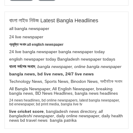
বাংলা লাইভ নিউজ Latest Bangla Headlines
all bangla newspaper
24 live newspaper
প্রযুক্তি সংবাদ all english newspaper
24 live bangla newspaper bangla newspaper today
english newspaper today Bangladesh newspaper todays
বাংলা সর্বশেষ সংবাদ
,
bangla newspaper, online bangla newspaper
bangla news, bd live news, 24/7 live news
Technology News, Sports News, Binodon News, অর্থনৈতিক সংবাদ
All Bangla Newspaper, All English Newspaper, breaking
bangla news, BD News Headlines, bangla news headlines
24 news headlines, bd online newspapers, latest bangla newspaper,
bd enewspaper, bd print media, bangla live tv
live cricket score
, bangladesh news directory,
all
bangladeshi newspaper
, daily online newspaper, daily health
news bd travel news bangla patrika