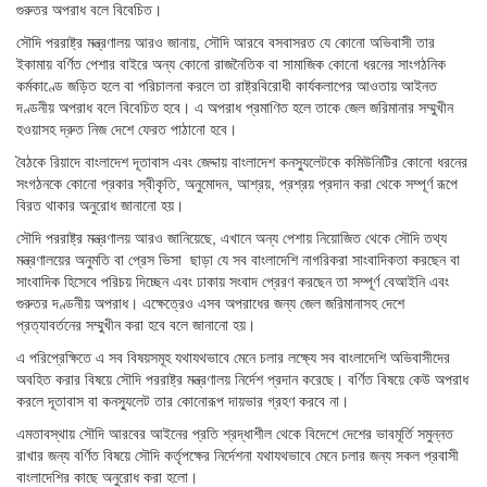
গুরুতর অপরাধ বলে বিবেচিত।
সৌদি পররাষ্ট্র মন্ত্রণালয় আরও জানায়, সৌদি আরবে বসবাসরত যে কোনো অভিবাসী তার
ইকামায় বর্ণিত পেশার বাইরে অন্য কোনো রাজনৈতিক বা সামাজিক কোনো ধরনের সাংগঠনিক
কর্মকাণ্ডে জড়িত হলে বা পরিচালনা করলে তা রাষ্ট্রবিরোধী কার্যকলাপের আওতায় আইনত
দণ্ডনীয় অপরাধ বলে বিবেচিত হবে। এ অপরাধ প্রমাণিত হলে তাকে জেল জরিমানার সম্মুখীন
হওয়াসহ দ্রুত নিজ দেশে ফেরত পাঠানো হবে।
বৈঠকে রিয়াদে বাংলাদেশ দূতাবাস এবং জেদ্দায় বাংলাদেশ কনস্যুলেটকে কমিউনিটির কোনো ধরনের
সংগঠনকে কোনো প্রকার স্বীকৃতি, অনুমোদন, আশ্রয়, প্রশ্রয় প্রদান করা থেকে সম্পূর্ণ রূপে
বিরত থাকার অনুরোধ জানানো হয়।
সৌদি পররাষ্ট্র মন্ত্রণালয় আরও জানিয়েছে, এখানে অন্য পেশায় নিয়োজিত থেকে সৌদি তথ্য
মন্ত্রণালয়ের অনুমতি বা প্রেস ভিসা ছাড়া যে সব বাংলাদেশি নাগরিকরা সাংবাদিকতা করছেন বা
সাংবাদিক হিসেবে পরিচয় দিচ্ছেন এবং ঢাকায় সংবাদ প্রেরণ করছেন তা সম্পূর্ণ বেআইনি এবং
গুরুতর দণ্ডনীয় অপরাধ। এক্ষেত্রেও এসব অপরাধের জন্য জেল জরিমানাসহ দেশে
প্রত্যাবর্তনের সম্মুখীন করা হবে বলে জানানো হয়।
এ পরিপ্রেক্ষিতে এ সব বিষয়সমূহ যথাযথভাবে মেনে চলার লক্ষ্যে সব বাংলাদেশি অভিবাসীদের
অবহিত করার বিষয়ে সৌদি পররাষ্ট্র মন্ত্রণালয় নির্দেশ প্রদান করেছে। বর্ণিত বিষয়ে কেউ অপরাধ
করলে দূতাবাস বা কনস্যুলেট তার কোনোরূপ দায়ভার গ্রহণ করবে না।
এমতাবস্থায় সৌদি আরবের আইনের প্রতি শ্রদ্ধাশীল থেকে বিদেশে দেশের ভাবমূর্তি সমুন্নত
রাখার জন্য বর্ণিত বিষয়ে সৌদি কর্তৃপক্ষের নির্দেশনা যথাযথভাবে মেনে চলার জন্য সকল প্রবাসী
বাংলাদেশির কাছে অনুরোধ করা হলো।