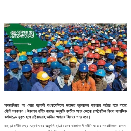
মালয়েশিয়ার পর এবার প্রবাসী বাংলাদেশিদের মতামত প্রকাশের ব্যাপারে কঠোর হতে যাচ্ছে
সৌদি সরকারও। ইকামায় বর্ণিত কাজের অনুমতি ব্যতীত অন্য কোনো রাজনৈতিক কিংবা সামাজিক
কর্মকাণ্ডে যুক্ত হলে রাষ্ট্রদ্রোহ আইনে অপরাধ হিসেবে গণ্য হবে।
এছাড়া সৌদি তথ্য মন্ত্রণালয়ের অনুমতি ছাড়া যেসব বাংলাদেশি সৌদি আরবে সাংবাদিকতা করেন,