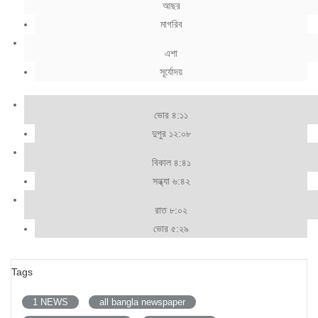
আছর
মাগরিব
এশা
সূর্যোদয়
ভোর ৪:১১
দুপুর ১২:০৮
বিকাল ৪:৪১
সন্ধ্যা ৬:৪২
রাত ৮:০২
ভোর ৫:২৯
Tags
1 NEWS
all bangla newspaper