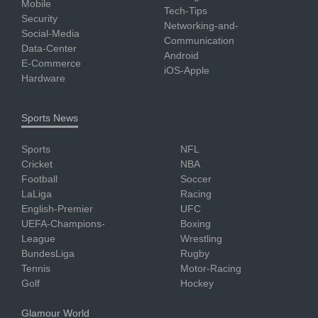
Mobile
Tech-Tips
Security
Networking-and-
Social-Media
Communication
Data-Center
Android
E-Commerce
iOS-Apple
Hardware
Sports News
Sports
NFL
Cricket
NBA
Football
Soccer
LaLiga
Racing
English-Premier
UFC
UEFA-Champions-
Boxing
League
Wrestling
BundesLiga
Rugby
Tennis
Motor-Racing
Golf
Hockey
Glamour World