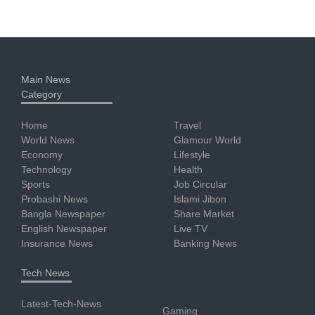
Main News
Category
Home
Travel
World News
Glamour World
Economy
Lifestyle
Technology
Health
Sports
Job Circular
Probashi News
Islami Jibon
Bangla Newspaper
Share Market
English Newspaper
Live TV
Insurance News
Banking News
Tech News
Latest-Tech-News
Gaming