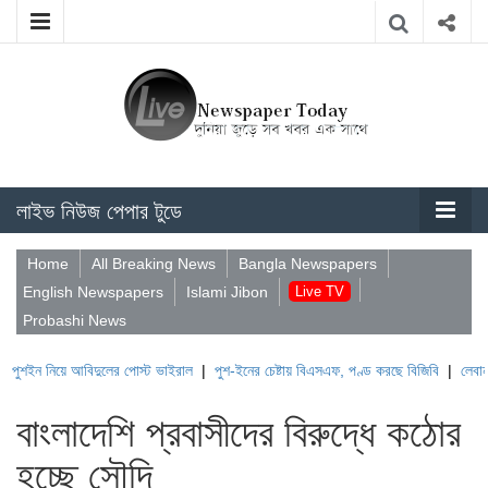
লাইভ নিউজ পেপার টুডে
Home
All Breaking News
Bangla Newspapers
English Newspapers
Islami Jibon
Live TV
Probashi News
য়ে আবিদুলের পোস্ট ভাইরাল
|
পুশ-ইনের চেষ্টায় বিএসএফ, পণ্ড করছে বিজিবি
|
লেবাননের ঐতিহাস
বাংলাদেশি প্রবাসীদের বিরুদ্ধে কঠোর
হচ্ছে সৌদি