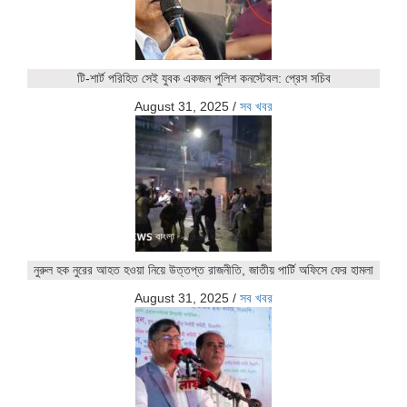
টি-শার্ট পরিহিত সেই যুবক একজন পুলিশ কনস্টেবল: প্রেস সচিব
August 31, 2025
/
সব খবর
নুরুল হক নুরের আহত হওয়া নিয়ে উত্তপ্ত রাজনীতি, জাতীয় পার্টি অফিসে ফের হামলা
August 31, 2025
/
সব খবর