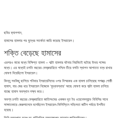
ছবির ক্যাপশান,
হামাসের হামলার পর যুদ্ধের সতর্কতা জারি করেছে ইসরায়েল।
শক্তি বেড়েছে হামাসের
এরপরও মাঝে মধ্যে বিক্ষিপ্ত হামলা – পাল্টা হামলার ঘটনায় নিয়মিতই ঘটেছে উভয় পক্ষের
মধ্যে। এর মধ্যেই চলতি বছরের ফেব্রুয়ারিতে পশ্চিম তীরে বসতি স্থাপন আপাতত বন্ধ রাখার
ঘোষণা দিয়েছিলো ইসরায়েল।
কিন্তু সবকিছু ছাপিয়ে শনিবার ইসরায়েলিদের ওপর বিস্ময়কর এক হামলা চালিয়েছে সশস্ত্র গোষ্ঠী
হামাস, যার জের ধরে ইসরায়েল নিজেকে ‘যুদ্ধাবস্থায়’ আছে ঘোষণা করে পাল্টা হামলা চালিয়ে
যাচ্ছে হামাস অবস্থান লক্ষ্য করে।
অবশ্য চলতি বছরের ফেব্রুয়ারিতে জাতিসংঘের একজন দূত টর ওয়েনেসল্যান্ড বিবিসির সাথে
সাক্ষাতকারে জেরুসালেমে বলেছিলেন ইসরায়েল-ফিলিস্তিন সহিংসতা জটিল পর্যায়ে উপনীত
হয়েছে।
তিনি রক্তপাত বন্ধে দৃঢ় কূটনৈতিক হস্তক্ষেপের আহবান জানিয়েছিলেন।