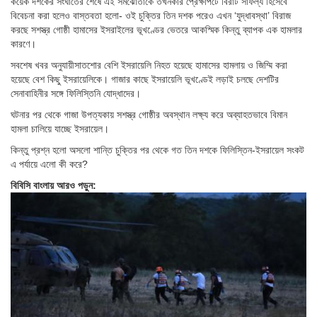
কয়েক দশকের সংঘাতের শেষে এই সমঝোতাকে তখনকার প্রেক্ষাপটে বিরাট সাফল্য হিসেবে
বিবেচনা করা হলেও বাস্তবতা হলো- ওই চুক্তির তিন দশক পরেও এখন ‘যুদ্ধাবস্থা’ বিরাজ
করছে সশস্ত্র গোষ্ঠী হামাসের ইসরাইলের ভূখণ্ডের ভেতরে আকস্মিক কিন্তু ব্যাপক এক হামলার
কারণে।
সবশেষ খবর অনুযায়ীসাতশোর বেশি ইসরায়েলি নিহত হয়েছে হামাসের হামলায় ও জিম্মি করা
হয়েছে বেশ কিছু ইসরায়েলিকে। গাজার কাছে ইসরায়েলি ভূখণ্ডেই লড়াই চলছে দেশটির
সেনাবাহিনীর সঙ্গে ফিলিস্তিনি যোদ্ধাদের।
ঘটনার পর থেকে গাজা উপত্যকায় সশস্ত্র গোষ্ঠীর অবস্থান লক্ষ্য করে অব্যাহতভাবে বিমান
হামলা চালিয়ে যাচ্ছে ইসরায়েল।
কিন্তু প্রশ্ন হলো অসলো শান্তি চুক্তির পর থেকে গত তিন দশকে ফিলিস্তিন-ইসরায়েল সংকট
এ পর্যায়ে এলো কী করে?
বিবিসি বাংলায় আরও পড়ুন: