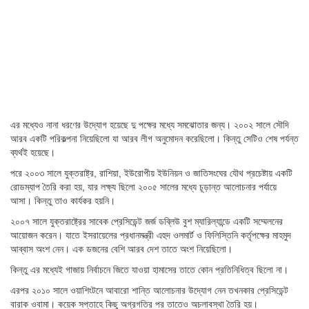
এর মধ্যেও নানা ধরণের উদ্যোগ হয়েছে দু পক্ষের মধ্যে সমঝোতার জন্য। ২০০২ সালে সৌদি
আরব একটি পরিকল্পনা নিয়েছিলো যা আরব লীগ অনুমোদন করেছিলো। কিন্তু সেটিও শেষ পর্যন্ত
ব্যর্থই হয়েছে।
পরে ২০০৩ সালে যুক্তরাষ্ট্র, রাশিয়া, ইউরোপীয় ইউনিয়ন ও জাতিসংঘের যৌথ প্রচেষ্টায় একটি
রোডম্যাপ তৈরি করা হয়, যার লক্ষ্য ছিলো ২০০৫ সালের মধ্যে চূড়ান্ত আলোচনার পর্যায়ে
আসা। কিন্তু তাও কার্যকর হয়নি।
২০০৭ সালে যুক্তরাষ্ট্রের সাবেক প্রেসিডেন্ট জর্জ ডব্লিউ বুশ ম্যারিল্যান্ডে একটি সম্মেলনের
আয়োজন করেন। যাতে ইসরায়েলের প্রধানমন্ত্রী এহুদ ওলমার্ট ও ফিলিস্তিনি কর্তৃপক্ষের মাহমুদ
আব্বাস অংশ নেন। এক ডজনের বেশি আরব দেশ তাতে অংশ নিয়েছিলো।
কিন্তু এর মধ্যেই গাজায় নির্বাচনে জিতে যাওয়া হামাসের তাতে কোন প্রতিনিধিত্ব ছিলো না।
এরপর ২০১০ সালে ওয়াশিংটনে আবারো শান্তি আলোচনার উদ্যোগ নেন তখনকার প্রেসিডেন্ট
বারাক ওবামা। কয়েক সপ্তাহে কিছু অগ্রগতির পর তাতেও অচলাবস্থা তৈরি হয়।