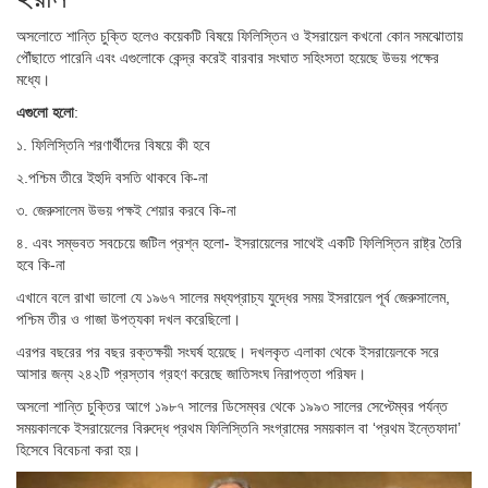
অসলোতে শান্তি চুক্তি হলেও কয়েকটি বিষয়ে ফিলিস্তিন ও ইসরায়েল কখনো কোন সমঝোতায়
পৌঁছাতে পারেনি এবং এগুলোকে কেন্দ্র করেই বারবার সংঘাত সহিংসতা হয়েছে উভয় পক্ষের
মধ্যে।
এগুলো হলো
:
১. ফিলিস্তিনি শরণার্থীদের বিষয়ে কী হবে
২.পশ্চিম তীরে ইহুদি বসতি থাকবে কি-না
৩. জেরুসালেম উভয় পক্ষই শেয়ার করবে কি-না
৪. এবং সম্ভবত সবচেয়ে জটিল প্রশ্ন হলো- ইসরায়েলের সাথেই একটি ফিলিস্তিন রাষ্ট্র তৈরি
হবে কি-না
এখানে বলে রাখা ভালো যে ১৯৬৭ সালের মধ্যপ্রাচ্য যুদ্ধের সময় ইসরায়েল পূর্ব জেরুসালেম,
পশ্চিম তীর ও গাজা উপত্যকা দখল করেছিলো।
এরপর বছরের পর বছর রক্তক্ষয়ী সংঘর্ষ হয়েছে। দখলকৃত এলাকা থেকে ইসরায়েলকে সরে
আসার জন্য ২৪২টি প্রস্তাব গ্রহণ করেছে জাতিসংঘ নিরাপত্তা পরিষদ।
অসলো শান্তি চুক্তির আগে ১৯৮৭ সালের ডিসেম্বর থেকে ১৯৯৩ সালের সেপ্টেম্বর পর্যন্ত
সময়কালকে ইসরায়েলের বিরুদ্ধে প্রথম ফিলিস্তিনি সংগ্রামের সময়কাল বা ‘প্রথম ইন্তেফাদা’
হিসেবে বিবেচনা করা হয়।