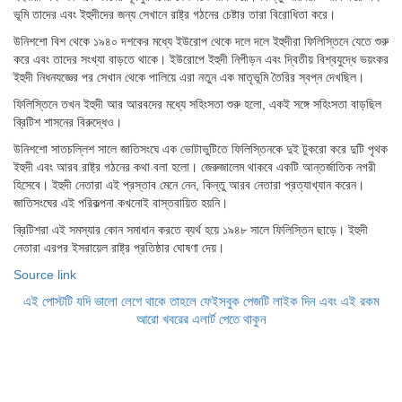
ভূমি তাদের এবং ইহুদীদের জন্য সেখানে রাষ্ট্র গঠনের চেষ্টার তারা বিরোধিতা করে।
উনিশশো বিশ থেকে ১৯৪০ দশকের মধ্যে ইউরোপ থেকে দলে দলে ইহুদীরা ফিলিস্তিনে যেতে শুরু
করে এবং তাদের সংখ্যা বাড়তে থাকে। ইউরোপে ইহুদী নিপীড়ন এবং দ্বিতীয় বিশ্বযুদ্ধে ভয়ংকর
ইহুদী নিধনযজ্ঞের পর সেখান থেকে পালিয়ে এরা নতুন এক মাতৃভূমি তৈরির স্বপ্ন দেখছিল।
ফিলিস্তিনে তখন ইহুদী আর আরবদের মধ্যে সহিংসতা শুরু হলো, একই সঙ্গে সহিংসতা বাড়ছিল
ব্রিটিশ শাসনের বিরুদ্ধেও।
উনিশশো সাতচল্লিশ সালে জাতিসংঘে এক ভোটাভুটিতে ফিলিস্তিনকে দুই টুকরো করে দুটি পৃথক
ইহুদী এবং আরব রাষ্ট্র গঠনের কথা বলা হলো। জেরুজালেম থাকবে একটি আন্তর্জাতিক নগরী
হিসেবে। ইহুদী নেতারা এই প্রস্তাব মেনে নেন, কিন্তু আরব নেতারা প্রত্যাখ্যান করেন।
জাতিসংঘের এই পরিকল্পনা কখনোই বাস্তবায়িত হয়নি।
ব্রিটিশরা এই সমস্যার কোন সমাধান করতে ব্যর্থ হয়ে ১৯৪৮ সালে ফিলিস্তিন ছাড়ে। ইহুদী
নেতারা এরপর ইসরায়েল রাষ্ট্র প্রতিষ্ঠার ঘোষণা দেয়।
Source link
এই পোস্টটি যদি ভালো লেগে থাকে তাহলে ফেইসবুক পেজটি লাইক দিন এবং এই রকম
আরো খবরের এলার্ট পেতে থাকুন