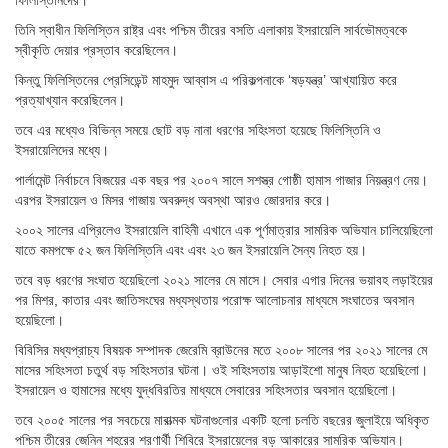
তিনি স্বাধীন ফিলিস্তিন রাষ্ট্র এবং পশ্চিম তীরের বসতি এলাকায় ইসরায়েলি সার্বভৌমত্বকে
স্বীকৃতি দেয়ার প্রস্তাব করেছিলেন।
কিন্তু ফিলিস্তিনের প্রেসিডেন্ট মাহমুদ আব্বাস এ পরিকল্পনাকে ‘ষড়যন্ত্র’ আখ্যায়িত করে
প্রত্যাখ্যান করেছিলেন।
তবে এর মধ্যেও বিভিন্ন সময়ে ছোট বড় নানা ধরণের সহিংসতা হয়েছে ফিলিস্তিনি ও
ইসরায়েলিদের মধ্যে।
পার্লামেন্ট নির্বাচনে বিজয়ের এক বছর পর ২০০৭ সালে সশস্ত্র গোষ্ঠী হামাস গাজার নিয়ন্ত্রণ নেয়।
এরপর ইসরায়েল ও মিসর গাজায় অবরুদ্ধ অবস্থা আরও জোরদার করে।
২০০২ সালের এপ্রিলেও ইসরায়েলি বাহিনী এখানে এক পূর্ণমাত্রার সামরিক অভিযান চালিয়েছিলো
যাতে কমপক্ষে ৫২ জন ফিলিস্তিনি এবং এবং ২৩ জন ইসরায়েলি সৈন্য নিহত হয়।
তবে বড় ধরণের সংঘাত হয়েছিলো ২০২১ সালের মে মাসে। সেবার এগার দিনের ভয়াবহ লড়াইয়ের
পর মিশর, কাতার এবং জাতিসংঘের মধ্যস্থতায় পরোক্ষ আলোচনার মাধ্যমে সংঘাতের অবসান
হয়েছিলো।
বিবিসির মধ্যপ্রাচ্য বিষয়ক সম্পাদক জেরেমি ব্রাউনের মতে ২০০৮ সালের পর ২০২১ সালের মে
মাসের সহিংসতা চতুর্থ বড় সহিংসতার ঘটনা। ওই সহিংসতায় আড়াইশো মানুষ নিহত হয়েছিলো।
ইসরায়েল ও হামাসের মধ্যে যুদ্ধবিরতির মাধ্যমে সেবারের সহিংসতার অবসান হয়েছিলো।
তবে ২০০৫ সালের পর সবচেয়ে মারাত্মক ঘটনাগুলোর একটি হলো চলতি বছরের জুলাইয়ে অধিকৃত
পশ্চিম তীরের জেনিন শহরের শরণার্থী শিবিরে ইসরায়েলের বড় আকারের সামরিক অভিযান।