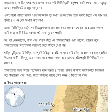
বাস্তবতা হলো তিন দশক পরে এসেও এখন সেই ফিলিস্তিনি কর্তৃপক্ষ রয়েই গেছে- যার নেতৃত্বে
আছেন প্রেসিডেন্ট মাহমুদ আব্বাস।
একই সাথে শান্তি চুক্তি যখন স্বাক্ষরিত হয় তখন পশ্চিম তীরে ইহুদি বসতি ছিলো এক লাখ দশ
হাজার। এখন সেই সংখ্যা সাত লাখ।
আবার ফিলিস্তিন কর্তৃপক্ষের নিয়ন্ত্রণ থাকা এলাকায় এখন যাদের বয়স ৩৫ বছর তারা কখনো
ভোট দেয়া বা নির্বাচিত সরকার গঠনেরও সুযোগ পায়নি।
বরং পূর্ব জেরুজালেম, গাজা এবং পশ্চিম তীরে যে ফিলিস্তিনিরা এখন থাকেন, তাদের সঙ্গে
ইসরায়েলিদের উত্তেজনা প্রায়শই চরমে উঠতে দেখা যায়।
শান্তি চুক্তিতে ফিলিস্তিনের প্রতিনিধিত্ব করেছিলো প্রয়াত ইয়াসির আরাফাতের নেতৃত্বাধীন
পিএলও পার্টি। কিন্তু ২০০৭ সাল থেকে গাজা শাসন করে আসছে কট্টরপন্থী ফিলিস্তিনি দল
হামাস।
ইসরায়েলের সঙ্গে তাদের অনেকবার যুদ্ধ হয়েছে। আবার গাজার সীমান্ত কঠোরভাবে নিয়ন্ত্রণ
করে ইসরায়েল এবং মিশর, যাতে হামাসের কাছে কোন অস্ত্র পৌঁছাতে না পারে।
এ বিষয়ে আরও খবর: