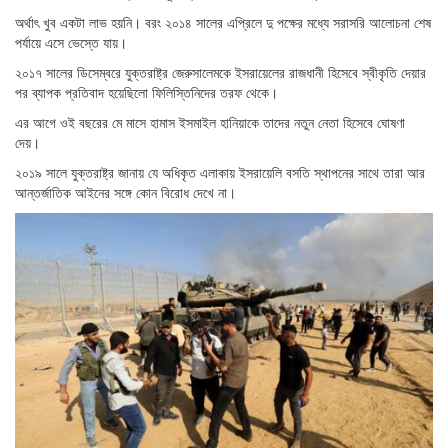
অর্থাৎ খুব একটা লাভ হয়নি। বরং ২০১৪ সালের এপ্রিলে দু পক্ষের মধ্যে সরাসরি আলোচনা শেষ
পর্যায়ে এসে ভেস্তে যায়।
২০১৭ সালের ডিসেম্বরে যুক্তরাষ্ট্র জেরুসালেমকে ইসরায়েলের রাজধানী হিসেবে স্বীকৃতি দেয়ার
পর ব্যাপক প্রতিবাদ হয়েছিলো ফিলিস্তিনিদের তরফ থেকে।
এর আগে ওই বছরের মে মাসে হামাস ইসমাইল হানিয়াকে তাদের নতুন নেতা হিসেবে ঘোষণা
দেয়।
২০১৯ সালে যুক্তরাষ্ট্র জানায় যে অধিকৃত এলাকায় ইসরায়েলি বসতি স্থাপনের সাথে তারা আর
আন্তর্জাতিক আইনের সঙ্গে কোন বিরোধ দেখে না।