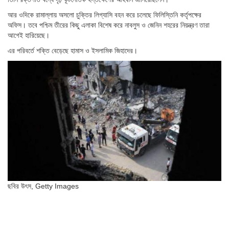
আর ওদিকে রামাল্লায় অসলো চুক্তির লিগ্যাসি বহন করে চলেছে ফিলিস্তিনি কর্তৃপক্ষের
অফিস। তবে পশ্চিম তীরের কিছু এলাকা বিশেষ করে নাবলুস ও জেনিন শহরের নিয়ন্ত্রণ তারা
আগেই হারিয়েছে।
এর পরিবর্তে শক্তি বেড়েছে হামাস ও ইসলামিক জিহাদের।
ছবির উৎস,
Getty Images