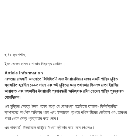
ছবির ক্যাপশান,
ইসরায়েলের হামলায় গাজায় বিধ্বস্ত মসজিদ।
Article information
নরওয়ের রাজধানী অসলোতে ফিলিস্তিনি এবং ইসরায়েলিদের মধ্যে একটি শান্তি চুক্তি
স্বাক্ষরিত হয়েছিল ১৯৯৩ সালে এবং ওই চুক্তির জন্য তখনকার পিএলও নেতা ইয়াসির
আরাফাত এবং তৎকালীন ইসরায়েলি প্রধানমন্ত্রী আইজ্যাক রবিন নোবেল শান্তি পুরষ্কারও
পেয়েছিলেন।
ওই চুক্তির ক্ষেত্রে উভয় পক্ষের মধ্যে যে বোঝাপড়া হয়েছিলো তাহলো- ফিলিস্তিনিরা
স্বশাসনের আংশিক অধিকার পাবে এবং ইসরায়েল প্রথমে পশ্চিম তীরের জেরিকো এবং তারপর
গাজা থেকে সৈন্য প্রত্যাহার করে নেবে।
এর পরিবর্তে, ইসরায়েলি রাষ্ট্রের বৈধতা স্বীকার করে নেবে পিএলও।