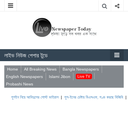
লাইভ নিউজ পেপার টুডে
Home
All Breaking News
Bangla Newspapers
English Newspapers
Islami Jibon
Live TV
Probashi News
 নিয়ে আবিদুলের পোস্ট ভাইরাল
|
পুশ-ইনের চেষ্টায় বিএসএফ, পণ্ড করছে বিজিবি
|
লেবাননের ঐতি