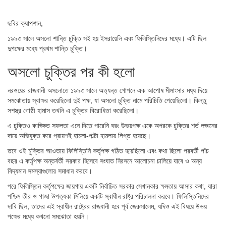
ছবির ক্যাপশান,
১৯৯৩ সালে অসলো শান্তি চুক্তি সই হয় ইসরায়েলি এবং ফিলিস্তিনিদের মধ্যে। এটি ছিল
দুপক্ষের মধ্যে প্রথম শান্তি চুক্তি।
অসলো চুক্তির পর কী হলো
নরওয়ের রাজধানী অসলোতে ১৯৯৩ সালে অত্যন্ত গোপনে এক আপোষ মীমাংসার মধ্য দিয়ে
সমঝোতায় স্বাক্ষর করেছিলো দুই পক্ষ, যা অসলো চুক্তি নামে পরিচিতি পেয়েছিলো। কিন্তু
সশস্ত্র গোষ্ঠী হামাস তখনি এ চুক্তির বিরোধিতা করেছিলো।
এ চুক্তিও কাঙ্ক্ষিত সফলতা এনে দিতে পারেনি বরং উভয়পক্ষ একে অপরকে চুক্তির শর্ত লঙ্ঘনের
দায়ে অভিযুক্ত করে প্রায়শই হামলা-পাল্টা হামলায় লিপ্ত হয়েছে।
তবে ওই চুক্তির আওতায় ফিলিস্তিনি কর্তৃপক্ষ গঠিত হয়েছিলো এবং কথা ছিলো পরবর্তী পাঁচ
বছর এ কর্তৃপক্ষ অন্তর্বর্তী সরকার হিসেবে সংঘাত নিরসনে আলোচনা চালিয়ে যাবে ও অন্য
বিদ্যমান সমস্যাগুলোর সমাধান করবে।
পরে ফিলিস্তিন কর্তৃপক্ষের জায়গায় একটি নির্বাচিত সরকার সেখানকার ক্ষমতায় আসার কথা, যারা
পশ্চিম তীর ও গাজা উপত্যকা মিলিয়ে একটি স্বাধীন রাষ্ট্র পরিচালনা করবে। ফিলিস্তিনিদের
দাবি ছিল, তাদের এই স্বাধীন রাষ্ট্রের রাজধানী হবে পূর্ব জেরুসালেম, যদিও এই বিষয়ে উভয়
পক্ষের মধ্যে কখনো সমঝোতা হয়নি।