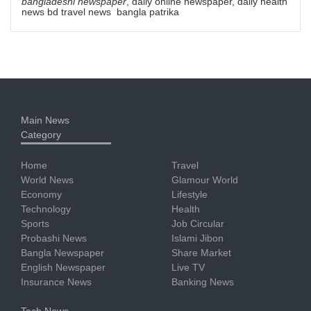
bangladeshi newspaper
, daily online newspaper, daily health
news bd travel news bangla patrika
Main News
Category
Home
Travel
World News
Glamour World
Economy
Lifestyle
Technology
Health
Sports
Job Circular
Probashi News
Islami Jibon
Bangla Newspaper
Share Market
English Newspaper
Live TV
Insurance News
Banking News
Tech News