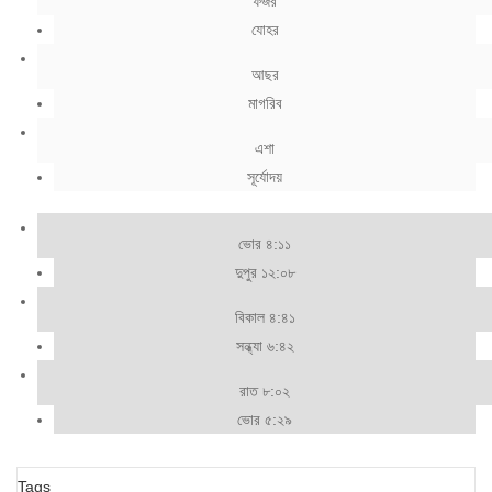
ফজর
যোহর
আছর
মাগরিব
এশা
সূর্যোদয়
ভোর ৪:১১
দুপুর ১২:০৮
বিকাল ৪:৪১
সন্ধ্যা ৬:৪২
রাত ৮:০২
ভোর ৫:২৯
Tags