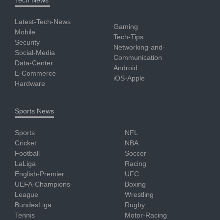
Latest-Tech-News
Gaming
Mobile
Tech-Tips
Security
Networking-and-
Social-Media
Communication
Data-Center
Android
E-Commerce
iOS-Apple
Hardware
Sports News
Sports
NFL
Cricket
NBA
Football
Soccer
LaLiga
Racing
English-Premier
UFC
UEFA-Champions-
Boxing
League
Wrestling
BundesLiga
Rugby
Tennis
Motor-Racing