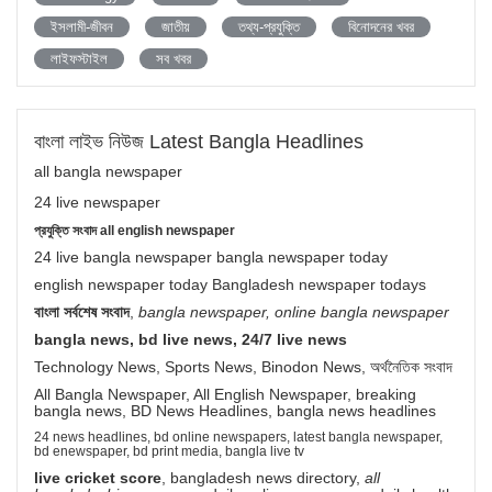
ইসলামী-জীবন
জাতীয়
তথ্য-প্রযুক্তি
বিনোদনের খবর
লাইফস্টাইল
সব খবর
বাংলা লাইভ নিউজ Latest Bangla Headlines
all bangla newspaper
24 live newspaper
প্রযুক্তি সংবাদ all english newspaper
24 live bangla newspaper bangla newspaper today
english newspaper today Bangladesh newspaper todays
বাংলা সর্বশেষ সংবাদ
,
bangla newspaper, online bangla newspaper
bangla news, bd live news, 24/7 live news
Technology News, Sports News, Binodon News, অর্থনৈতিক সংবাদ
All Bangla Newspaper, All English Newspaper, breaking
bangla news, BD News Headlines, bangla news headlines
24 news headlines, bd online newspapers, latest bangla newspaper,
bd enewspaper, bd print media, bangla live tv
live cricket score
, bangladesh news directory,
all