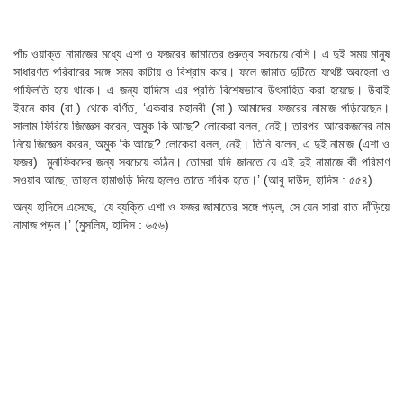
পাঁচ ওয়াক্ত নামাজের মধ্যে এশা ও ফজরের জামাতের গুরুত্ব সবচেয়ে বেশি। এ দুই সময় মানুষ
সাধারণত পরিবারের সঙ্গে সময় কাটায় ও বিশ্রাম করে। ফলে জামাত দুটিতে যথেষ্ট অবহেলা ও
গাফিলতি হয়ে থাকে। এ জন্য হাদিসে এর প্রতি বিশেষভাবে উৎসাহিত করা হয়েছে। উবাই
ইবনে কাব (রা.) থেকে বর্ণিত, ‘একবার মহানবী (সা.) আমাদের ফজরের নামাজ পড়িয়েছেন।
সালাম ফিরিয়ে জিজ্ঞেস করেন, অমুক কি আছে? লোকেরা বলল, নেই। তারপর আরেকজনের নাম
নিয়ে জিজ্ঞেস করেন, অমুক কি আছে? লোকেরা বলল, নেই। তিনি বলেন, এ দুই নামাজ (এশা ও
ফজর) মুনাফিকদের জন্য সবচেয়ে কঠিন। তোমরা যদি জানতে যে এই দুই নামাজে কী পরিমাণ
সওয়াব আছে, তাহলে হামাগুড়ি দিয়ে হলেও তাতে শরিক হতে।’ (আবু দাউদ, হাদিস : ৫৫৪)
অন্য হাদিসে এসেছে, ‘যে ব্যক্তি এশা ও ফজর জামাতের সঙ্গে পড়ল, সে যেন সারা রাত দাঁড়িয়ে
নামাজ পড়ল।’ (মুসলিম, হাদিস : ৬৫৬)