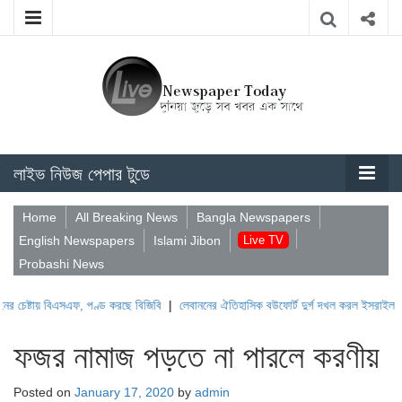
লাইভ নিউজ পেপার টুডে
Home
All Breaking News
Bangla Newspapers
English Newspapers
Islami Jibon
Live TV
Probashi News
টায় বিএসএফ, পণ্ড করছে বিজিবি
|
লেবাননের ঐতিহাসিক বউফোর্ট দুর্গ দখল করল ইসরাইল
|
সুদানে
ফজর নামাজ পড়তে না পারলে করণীয়
Posted on
January 17, 2020
by
admin