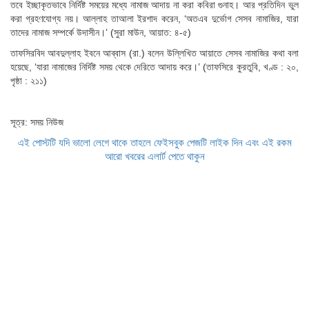
তবে ইচ্ছাকৃতভাবে নির্দিষ্ট সময়ের মধ্যে নামাজ আদায় না করা কবিরা গুনাহ। আর প্রতিদিন ভুল
করা গ্রহণযোগ্য নয়। আল্লাহ তাআলা ইরশাদ করেন, ‘অতএব দুর্ভোগ সেসব নামাজির, যারা
তাদের নামাজ সম্পর্কে উদাসীন।’ (সুরা মাউন, আয়াত: ৪-৫)
তাফসিরবিদ আবদুল্লাহ ইবনে আব্বাস (রা.) বলেন উল্লিখিত আয়াতে সেসব নামাজির কথা বলা
হয়েছে, ‘যারা নামাজের নির্দিষ্ট সময় থেকে দেরিতে আদায় করে।’ (তাফসিরে কুরতুবি, খণ্ড : ২০,
পৃষ্ঠা : ২১১)
সূত্র: সময় নিউজ
এই পোস্টটি যদি ভালো লেগে থাকে তাহলে ফেইসবুক পেজটি লাইক দিন এবং এই রকম
আরো খবরের এলার্ট পেতে থাকুন