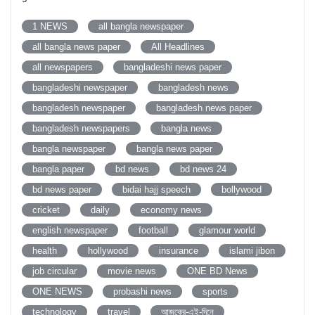
1 NEWS
all bangla newspaper
all bangla news paper
All Headlines
all newspapers
bangladeshi news paper
bangladeshi newspaper
bangladesh news
bangladesh newspaper
bangladesh news paper
bangladesh newspapers
bangla news
bangla newspaper
bangla news paper
bangla paper
bd news
bd news 24
bd news paper
bidai hajj speech
bollywood
cricket
daily
economy news
english newspaper
football
glamour world
health
hollywood
insurance
islami jibon
job circular
movie news
ONE BD News
ONE NEWS
probashi news
sports
technology
travel
আজকের-এই-দিনে