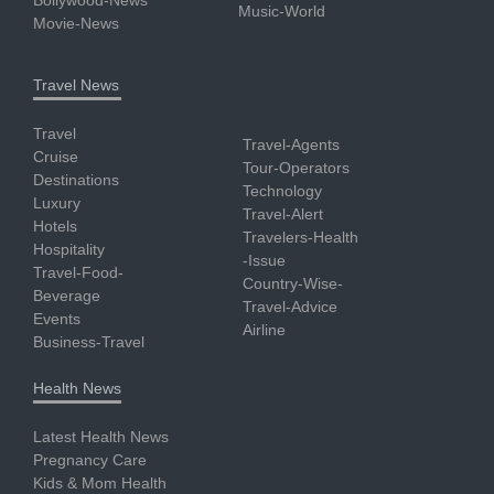
Bollywood-News
Music-World
Movie-News
Travel News
Travel
Travel-Agents
Cruise
Tour-Operators
Destinations
Technology
Luxury
Travel-Alert
Hotels
Travelers-Health
Hospitality
-Issue
Travel-Food-
Country-Wise-
Beverage
Travel-Advice
Events
Airline
Business-Travel
Health News
Latest Health News
Pregnancy Care
Kids & Mom Health