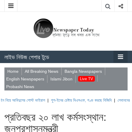
লাইভ নিউজ পেপার টুডে
Home
All Breaking News
Bangla Newspapers
English Newspapers
Islami Jibon
Live TV
Probashi News
িদুলের পোস্ট ভাইরাল
|
পুশ-ইনের চেষ্টায় বিএসএফ, পণ্ড করছে বিজিবি
|
লেবাননের ঐতিহাসিক ব
প্রতিবছর ২০ লাখ কর্মসংস্থান:
জনপ্রশাসনমন্ত্রী