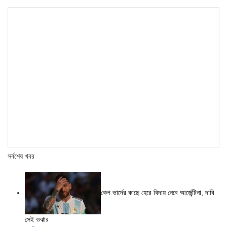
সর্বশেষ খবর
কেপ ভার্দের কাছে হেরে বিদায় নেবে আর্জেন্টিনা, দাবি
সেই ওঝার