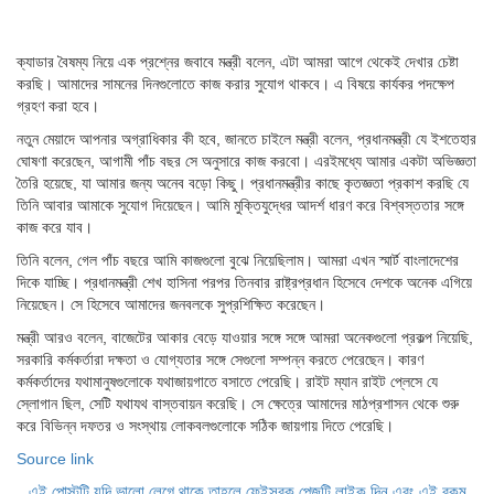
ক্যাডার বৈষম্য নিয়ে এক প্রশ্নের জবাবে মন্ত্রী বলেন, এটা আমরা আগে থেকেই দেখার চেষ্টা
করছি। আমাদের সামনের দিনগুলোতে কাজ করার সুযোগ থাকবে। এ বিষয়ে কার্যকর পদক্ষেপ
গ্রহণ করা হবে।
নতুন মেয়াদে আপনার অগ্রাধিকার কী হবে, জানতে চাইলে মন্ত্রী বলেন, প্রধানমন্ত্রী যে ইশতেহার
ঘোষণা করেছেন, আগামী পাঁচ বছর সে অনুসারে কাজ করবো। এরইমধ্যে আমার একটা অভিজ্ঞতা
তৈরি হয়েছে, যা আমার জন্য অনেব বড়ো কিছু। প্রধানমন্ত্রীর কাছে কৃতজ্ঞতা প্রকাশ করছি যে
তিনি আবার আমাকে সুযোগ দিয়েছেন। আমি মুক্তিযুদ্ধের আদর্শ ধারণ করে বিশ্বস্ততার সঙ্গে
কাজ করে যাব।
তিনি বলেন, গেল পাঁচ বছরে আমি কাজগুলো বুঝে নিয়েছিলাম। আমরা এখন স্মার্ট বাংলাদেশের
দিকে যাচ্ছি। প্রধানমন্ত্রী শেখ হাসিনা পরপর তিনবার রাষ্ট্রপ্রধান হিসেবে দেশকে অনেক এগিয়ে
নিয়েছেন। সে হিসেবে আমাদের জনবলকে সুপ্রশিক্ষিত করেছেন।
মন্ত্রী আরও বলেন, বাজেটের আকার বেড়ে যাওয়ার সঙ্গে সঙ্গে আমরা অনেকগুলো প্রকল্প নিয়েছি,
সরকারি কর্মকর্তারা দক্ষতা ও যোগ্যতার সঙ্গে সেগুলো সম্পন্ন করতে পেরেছেন। কারণ
কর্মকর্তাদের যথামানুষগুলোকে যথাজায়গাতে বসাতে পেরেছি। রাইট ম্যান রাইট প্লেসে যে
স্লোগান ছিল, সেটি যথাযথ বাস্তবায়ন করেছি। সে ক্ষেত্রে আমাদের মাঠপ্রশাসন থেকে শুরু
করে বিভিন্ন দফতর ও সংস্থায় লোকবলগুলোকে সঠিক জায়গায় দিতে পেরেছি।
Source link
এই পোস্টটি যদি ভালো লেগে থাকে তাহলে ফেইসবুক পেজটি লাইক দিন এবং এই রকম