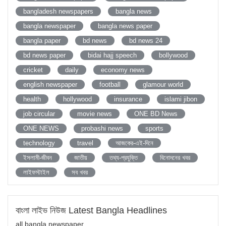
bangladesh newspapers
bangla news
bangla newspaper
bangla news paper
bangla paper
bd news
bd news 24
bd news paper
bidai hajj speech
bollywood
cricket
daily
economy news
english newspaper
football
glamour world
health
hollywood
insurance
islami jibon
job circular
movie news
ONE BD News
ONE NEWS
probashi news
sports
technology
travel
আজকের-এই-দিনে
ইসলামী-জীবন
জাতীয়
তথ্য-প্রযুক্তি
বিনোদনের খবর
লাইফস্টাইল
সব খবর
বাংলা লাইভ নিউজ Latest Bangla Headlines
all bangla newspaper