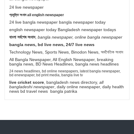
24 live newspaper
প্রযুক্তি সংবাদ all english newspaper
24 live bangla newspaper bangla newspaper today
english newspaper today Bangladesh newspaper todays
বাংলা সর্বশেষ সংবাদ
,
bangla newspaper, online bangla newspaper
bangla news, bd live news, 24/7 live news
Technology News, Sports News, Binodon News, অর্থনৈতিক সংবাদ
All Bangla Newspaper, All English Newspaper, breaking
bangla news, BD News Headlines, bangla news headlines
24 news headlines, bd online newspapers, latest bangla newspaper,
bd enewspaper, bd print media, bangla live tv
live cricket score
, bangladesh news directory,
all
bangladeshi newspaper
, daily online newspaper, daily health
news bd travel news bangla patrika