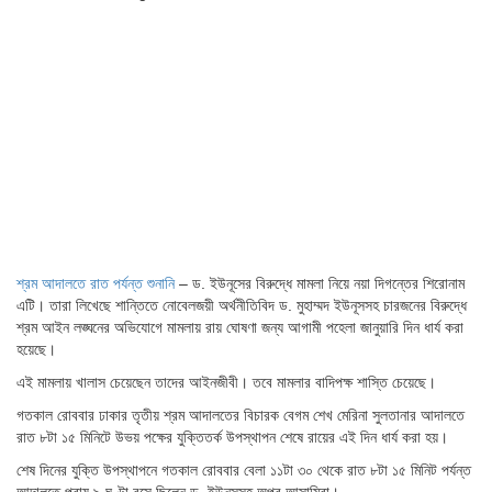
শ্রম আদালতে রাত পর্যন্ত শুনানি
– ড. ইউনূসের বিরুদ্ধে মামলা নিয়ে নয়া দিগন্তের শিরোনাম
এটি। তারা লিখেছে শান্তিতে নোবেলজয়ী অর্থনীতিবিদ ড. মুহাম্মদ ইউনূসসহ চারজনের বিরুদ্ধে
শ্রম আইন লঙ্ঘনের অভিযোগে মামলায় রায় ঘোষণা জন্য আগামী পহেলা জানুয়ারি দিন ধার্য করা
হয়েছে।
এই মামলায় খালাস চেয়েছেন তাদের আইনজীবী। তবে মামলার বাদিপক্ষ শাস্তি চেয়েছে।
গতকাল রোববার ঢাকার তৃতীয় শ্রম আদালতের বিচারক বেগম শেখ মেরিনা সুলতানার আদালতে
রাত ৮টা ১৫ মিনিটে উভয় পক্ষের যুক্তিতর্ক উপস্থাপন শেষে রায়ের এই দিন ধার্য করা হয়।
শেষ দিনের যুক্তি উপস্থাপনে গতকাল রোববার বেলা ১১টা ৩০ থেকে রাত ৮টা ১৫ মিনিট পর্যন্ত
আদালতে প্রায় ৯ ঘণ্টা বসে ছিলেন ড. ইউনূসসহ অপর আসামিরা।