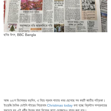
ছবির উৎস,
BBC Bangla
আজ ২৫শে ডিসেম্বর বড়দিন, এ নিয়ে প্রথম পাতায় খবর ছেপেছে সব কয়টি জাতীয় পত্রিকা।
ইংরেজি দৈনিক ডেইলি স্টারের শিরোনাম
Christmas today
বলা হচ্ছে খ্রিস্টান সম্প্রদায়ের
সবচেয়ে বড় এই ধর্মীয় উৎসব সারা বিশ্বের মতো দেশজুড়েও পালন করা হবে।