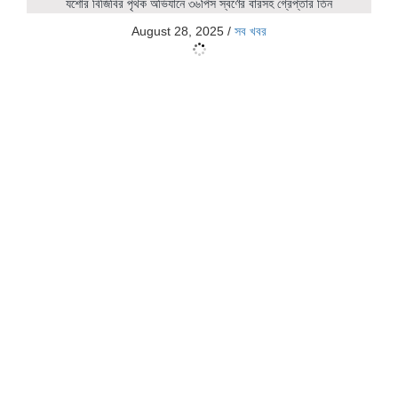
যশোর বিজিবির পৃথক অভিযানে ৩৬পিস স্বর্ণের বারসহ গ্রেপ্তার তিন
August 28, 2025
/
সব খবর