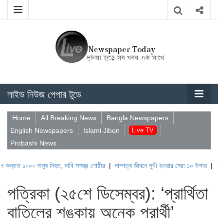
লাইভ নিউজ পেপার টুডে
Home
All Breaking News
Bangla Newspapers
English Newspapers
Islami Jibon
Live TV
Probashi News
০০ মানুষ নিহত, দাবি সশস্ত্র গোষ্ঠীর
|
দাম্পত্য জীবনে সুখী হওয়ার সেরা ১০ উপায়
|
যশোরে সাপে 
পত্রিকা (২৫শে ডিসেম্বর): ‘প্রার্থিতা
বাতিলের শঙ্কায় অনেক প্রার্থী’