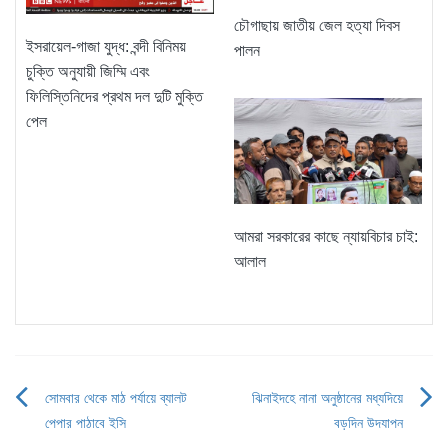
চৌগাছায় জাতীয় জেল হত্যা দিবস
ইসরায়েল-গাজা যুদ্ধ: বন্দী বিনিময়
পালন
চুক্তি অনুযায়ী জিম্মি এবং
ফিলিস্তিনিদের প্রথম দল দুটি মুক্তি
পেল
আমরা সরকারের কাছে ন্যায়বিচার চাই:
আলাল
সোমবার থেকে মাঠ পর্যায়ে ব্যালট
ঝিনাইদহে নানা অনুষ্ঠানের মধ্যদিয়ে
Post
পেপার পাঠাবে ইসি
বড়দিন উদযাপন