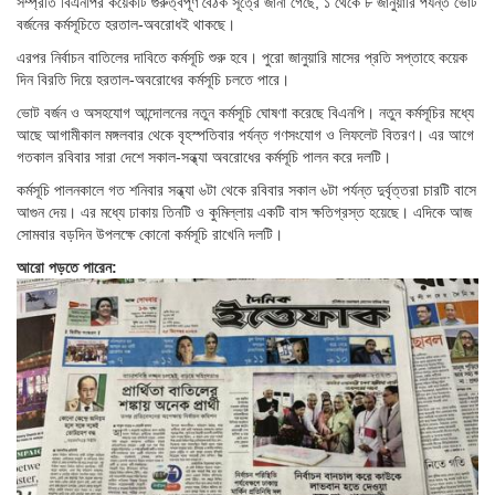
সম্প্রতি বিএনপির কয়েকটি গুরুত্বপূর্ণ বৈঠক সূত্রে জানা গেছে, ১ থেকে ৮ জানুয়ারি পর্যন্ত ভোট
বর্জনের কর্মসূচিতে হরতাল-অবরোধই থাকছে।
এরপর নির্বাচন বাতিলের দাবিতে কর্মসূচি শুরু হবে। পুরো জানুয়ারি মাসের প্রতি সপ্তাহে কয়েক
দিন বিরতি দিয়ে হরতাল-অবরোধের কর্মসূচি চলতে পারে।
ভোট বর্জন ও অসহযোগ আন্দোলনের নতুন কর্মসূচি ঘোষণা করেছে বিএনপি। নতুন কর্মসূচির মধ্যে
আছে আগামীকাল মঙ্গলবার থেকে বৃহস্পতিবার পর্যন্ত গণসংযোগ ও লিফলেট বিতরণ। এর আগে
গতকাল রবিবার সারা দেশে সকাল-সন্ধ্যা অবরোধের কর্মসূচি পালন করে দলটি।
কর্মসূচি পালনকালে গত শনিবার সন্ধ্যা ৬টা থেকে রবিবার সকাল ৬টা পর্যন্ত দুর্বৃত্তরা চারটি বাসে
আগুন দেয়। এর মধ্যে ঢাকায় তিনটি ও কুমিল্লায় একটি বাস ক্ষতিগ্রস্ত হয়েছে। এদিকে আজ
সোমবার বড়দিন উপলক্ষে কোনো কর্মসূচি রাখেনি দলটি।
আরো পড়তে পারেন: