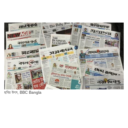
ছবির উৎস,
BBC Bangla