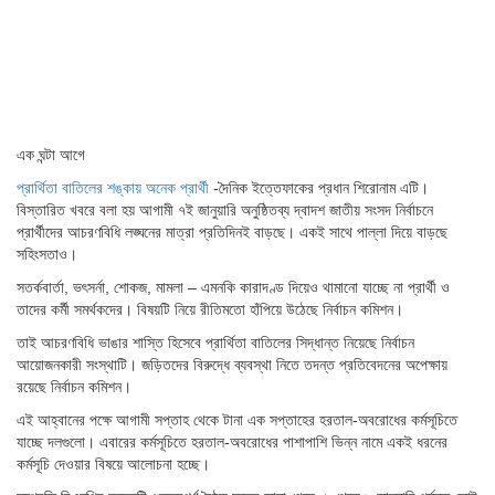
এক ঘন্টা আগে
প্রার্থিতা বাতিলের শঙ্কায় অনেক প্রার্থী
-দৈনিক ইত্তেফাকের প্রধান শিরোনাম এটি।
বিস্তারিত খবরে বলা হয় আগামী ৭ই জানুয়ারি অনুষ্ঠিতব্য দ্বাদশ জাতীয় সংসদ নির্বাচনে
প্রার্থীদের আচরণবিধি লঙ্ঘনের মাত্রা প্রতিদিনই বাড়ছে। একই সাথে পাল্লা দিয়ে বাড়ছে
সহিংসতাও।
সতর্কবার্তা, ভৎসর্না, শোকজ, মামলা – এমনকি কারাদণ্ড দিয়েও থামানো যাচ্ছে না প্রার্থী ও
তাদের কর্মী সমর্থকদের। বিষয়টি নিয়ে রীতিমতো হাঁপিয়ে উঠেছে নির্বাচন কমিশন।
তাই আচরণবিধি ভাঙার শাস্তি হিসেবে প্রার্থিতা বাতিলের সিদ্ধান্ত নিয়েছে নির্বাচন
আয়োজনকারী সংস্থাটি। জড়িতদের বিরুদ্ধে ব্যবস্থা নিতে তদন্ত প্রতিবেদনের অপেক্ষায়
রয়েছে নির্বাচন কমিশন।
এই আহ্বানের পক্ষে আগামী সপ্তাহ থেকে টানা এক সপ্তাহের হরতাল-অবরোধের কর্মসূচিতে
যাচ্ছে দলগুলো। এবারের কর্মসূচিতে হরতাল-অবরোধের পাশাপাশি ভিন্ন নামে একই ধরনের
কর্মসূচি দেওয়ার বিষয়ে আলোচনা হচ্ছে।