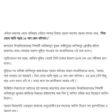
এদিকে কারগার থেকে খাদিজার বেরিয়ে আসার বিষয়ে প্রথম আলোর প্রথম পাতার খবর,
‘বিনা
দোষে আমি প্রায় ১৫ মাস জেল খাটলাম।’
জগন্নাথ বিশ্ববিদ্যালয়ের শিক্ষার্থী খাদিজাতুল কুবরা গাজীপুরের কাশিমপুর কেন্দ্রীয় মহিলা
কারাগার থেকে সোমবার সকালে মুক্তি পাওয়ার পর সাংবাদিকদের এই কথা বলেন।
প্রতিবেদনে বলা হচ্ছে, জামিনে মুক্তি পেয়েই তিনি ঢাকার উদ্দেশে রওনা দেন এবং পরীক্ষার হলে
বসেন।
মুক্তির পর খাদিজা কাশিমপুর কারাগারের প্রধান ফটকের সামনে সাংবাদিকদের বলেন, ‘আমার
সঙ্গে অন্যায় তো হয়েছেই। বিনা দোষে আমি প্রায় ১৫ মাস জেল খাটলাম। এর চেয়ে বেশি কিছু
আর এখন বলতে চাই না। বলার মতো মন-মানসিকতা আমার নেই।’
ডিজিটাল নিরাপত্তা আইনের দুই মামলায় কারাগারে থাকা জগন্নাথ বিশ্ববিদ্যালয়ের শিক্ষার্থী
খাদিজাতুল কুবরার জামিনের বিরুদ্ধে রাষ্ট্রপক্ষের করা লিভ টু আপিল খারিজ করে দিয়েছেন আপিল
বিভাগ।
প্রধান বিচারপতি ওবায়দুল হাসানের নেতৃত্বাধীন ছয় সদস্যের আপিল বিভাগ গত বৃহস্পতিবার এ
আদেশ দেন।