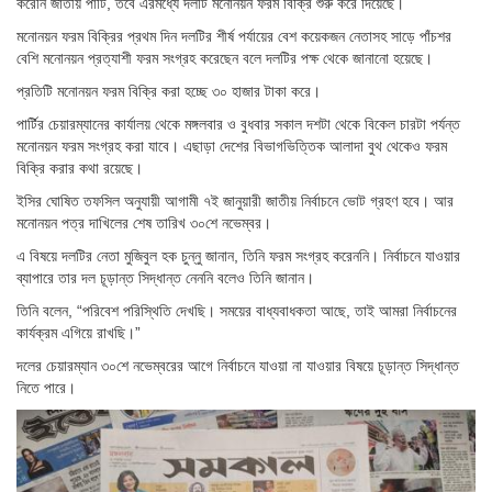
করেনি জাতীয় পার্টি, তবে এরমধ্যে দলটি মনোনয়ন ফরম বিক্রি শুরু করে দিয়েছে।
মনোনয়ন ফরম বিক্রির প্রথম দিন দলটির শীর্ষ পর্যায়ের বেশ কয়েকজন নেতাসহ সাড়ে পাঁচশর
বেশি মনোনয়ন প্রত্যাশী ফরম সংগ্রহ করেছেন বলে দলটির পক্ষ থেকে জানানো হয়েছে।
প্রতিটি মনোনয়ন ফরম বিক্রি করা হচ্ছে ৩০ হাজার টাকা করে।
পার্টির চেয়ারম্যানের কার্যালয় থেকে মঙ্গলবার ও বুধবার সকাল দশটা থেকে বিকেল চারটা পর্যন্ত
মনোনয়ন ফরম সংগ্রহ করা যাবে। এছাড়া দেশের বিভাগভিত্তিক আলাদা বুথ থেকেও ফরম
বিক্রি করার কথা রয়েছে।
ইসির ঘোষিত তফসিল অনুযায়ী আগামী ৭ই জানুয়ারী জাতীয় নির্বাচনে ভোট গ্রহণ হবে। আর
মনোনয়ন পত্র দাখিলের শেষ তারিখ ৩০শে নভেম্বর।
এ বিষয়ে দলটির নেতা মুজিবুল হক চুন্নু জানান, তিনি ফরম সংগ্রহ করেননি। নির্বাচনে যাওয়ার
ব্যাপারে তার দল চূড়ান্ত সিদ্ধান্ত নেননি বলেও তিনি জানান।
তিনি বলেন, “পরিবেশ পরিস্থিতি দেখছি। সময়ের বাধ্যবাধকতা আছে, তাই আমরা নির্বাচনের
কার্যক্রম এগিয়ে রাখছি।”
দলের চেয়ারম্যান ৩০শে নভেম্বরের আগে নির্বাচনে যাওয়া না যাওয়ার বিষয়ে চূড়ান্ত সিদ্ধান্ত
নিতে পারে।