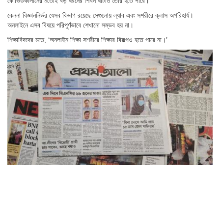
কোভিডকালীনের মতোই বড় ধরনের শিখন ঘাটতি তৈরি হতে পারে।
কেননা বিজ্ঞাননির্ভর যেসব বিভাগ রয়েছে সেগুলোয় ল্যাব এবং সশরীরে ক্লাস অপরিহার্য।
অনলাইনে এসব বিষয়ে পরিপূর্ণভাবে শেখানো সম্ভব হয় না।
শিক্ষাবিদদের মতে, ‘অনলাইন শিক্ষা সশরীরে শিক্ষার বিকল্পও হতে পারে না।’