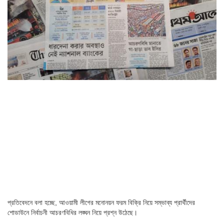
প্রতিবেদনে বলা হচ্ছে, আওয়ামী লীগের মনোনয়ন ফরম বিক্রি নিয়ে সম্ভাব্য প্রার্থীদের
শোডাউনে নির্বাচনী আচরণবিধির লঙ্ঘন নিয়ে প্রশ্ন উঠেছে।