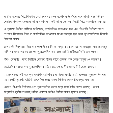
জাতীয় সংসদের বিরোধীদলীয় নেতা বেগম রওশন এরশাদ রাষ্ট্রপতির সঙ্গে সাক্ষাৎ করে নির্বাচন
পেছাতে পদক্ষেপ নেওয়ার আহ্বান জানান। ওই আহ্বানের পর বিষয়টি নিয়ে আলোচনা শুরু হয়।
এ প্রসঙ্গে নির্বাচন কমিশন জানিয়েছে, রাজনৈতিক সমঝোতা হলে এবং বিএনপি নির্বাচনে অংশ
নেওয়ার সিদ্ধান্ত নিলে বা রাজনৈতিক দলগুলোর মধ্যে মতৈক্য হলে তারা পুনঃতফশিলের বিষয়টি
বিবেচনা করবে।
তবে সেই সিদ্ধান্ত নিতে হবে আগামী ১০ দিনের মধ্যে । কেননা ৩০শে নভেম্বর মনোনয়নপত্র
দাখিলের সময় শেষ হওয়ার পর পুনঃতফশিল করা হলে আইনি জটিলতা তৈরি হতে পারে।
যদিও সোমবার পর্যন্ত নির্বাচন পেছাতে ইসির কাছে কোনো পক্ষ থেকে অনুরোধও আসেনি।
রাজনৈতিক সমঝোতায় পুনঃতফশিলের নজির একাদশ জাতীয় সংসদ নির্বাচনেও রয়েছে।
২০১৮ সালের ৮ই নভেম্বর তফশিল ঘোষণার চার দিনের মাথায় ১২ই নভেম্বর পুনঃতফশিল করা
হয়। ভোটগ্রহণের তারিখ ২৩শে ডিসেম্বর থেকে পিছিয়ে ৩০শে ডিসেম্বর করা হয়।
এবারও বিএনপি নির্বাচনে এলে পুনঃতফশিল করার জন্য সময় ইসির হাতে রয়েছে। কারণ
জানুয়ারির তৃতীয় সপ্তাহ পর্যন্ত ভোটের তারিখ নির্ধারণ করার সুযোগ রয়েছে।