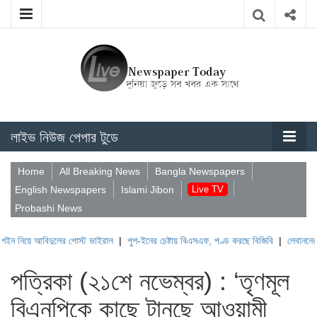
লাইভ নিউজ পেপার টুডে
Home
All Breaking News
Bangla Newspapers
English Newspapers
Islami Jibon
Live TV
Probashi News
ুলের পোস্ট ভাইরাল
|
পুশ-ইনের চেষ্টায় বিএসএফ, পণ্ড করছে বিজিবি
|
লেবাননের ঐতিহাসিক বউফো
পত্রিকা (২১শে নভেম্বর) : ‘তৃণমূল
বিএনপিকে কাছে টানছে আওয়ামী