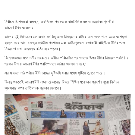
নির্বাচন বিশেষজ্ঞরা বলছেন, তফসিলের পর থেকে রাজনৈতিক দল ও সম্ভাব্য প্রার্থীরা
আচরণবিধির আওতায়।
আগের দুই নির্বাচনের মত এবার সবকিছু এসে নিয়ন্ত্রণের বাইরে চলে যেতে পারে এমন আশঙ্কা
ব্যক্ত করে তারা বলছেন স্থানীয় প্রশাসন এবং আইনশৃঙ্খলা রক্ষাকারী বাহিনীকে ইসির পক্ষে
নিয়ন্ত্রণে রাখা অত্যন্ত কঠিন হয়ে পড়বে।
বিশ্লেষকদের মতে দলীয় সরকারের অধীনে পরিচালিত প্রশাসনের উপর ইসির নিয়ন্ত্রণ প্রতিষ্ঠার
প্রধান উপায় আচরণবিধির প্রতিপালনে কঠোর অবস্থান গ্রহণ।
এর মাধ্যমে মাঠ পর্যায়ে ইসি তাদের দৃষ্টিভঙ্গি সবার মধ্যে ফুটিয়ে তুলতে পারে।
কিন্তু শুরুতেই আচরণবিধি লঙ্ঘণ ঠেকানোর বিষয়ে শিথিল মনোভাব প্রদর্শন পুরো নির্বাচন
ব্যবস্থার ওপর নেতিবাচক প্রভাব ফেলবে।