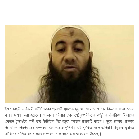
ইমাম মাহদী দাবিকারী সৌদি আরব প্রবাসী মুস্তাক মুহাম্মদ আরমান খানের বিরুদ্ধে রমনা মডেল
থানায় মামলা করা হয়েছে। গতকাল শনিবার ঢাকা মেট্রোপলিটনের কাউন্টার টেররিজম বিভাগের
একজন ইন্সপেক্টর বাদী হয়ে ডিজিটাল নিরাপত্তা আইনে মামলাটি করেন। সূত্র জানায়, মামলার
পর তাঁকে গ্রেপ্তারের তৎপরতা শুরু করেছে পুলিশ। এই ব্যক্তি সরল ধর্মপ্রাণ মানুষকে ভ্রান্ত
আকিদায় চালিত করার জন্য তৎপরতা চালাচ্ছেন বলে অভিযোগ উঠেছে।