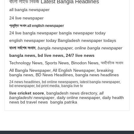
বাংলা লাইভ নিউজ Latest Bangla Headlines
all bangla newspaper
24 live newspaper
প্রযুক্তি সংবাদ all english newspaper
24 live bangla newspaper bangla newspaper today
english newspaper today Bangladesh newspaper todays
বাংলা সর্বশেষ সংবাদ
,
bangla newspaper, online bangla newspaper
bangla news, bd live news, 24/7 live news
Technology News, Sports News, Binodon News, অর্থনৈতিক সংবাদ
All Bangla Newspaper, All English Newspaper, breaking
bangla news, BD News Headlines, bangla news headlines
24 news headlines, bd online newspapers, latest bangla newspaper,
bd enewspaper, bd print media, bangla live tv
live cricket score
, bangladesh news directory,
all
bangladeshi newspaper
, daily online newspaper, daily health
news bd travel news bangla patrika