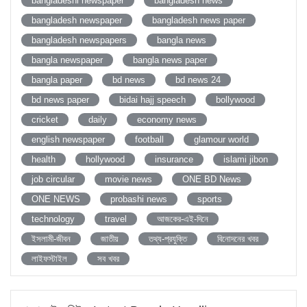
bangladeshi newspaper
bangladesh news
bangladesh newspaper
bangladesh news paper
bangladesh newspapers
bangla news
bangla newspaper
bangla news paper
bangla paper
bd news
bd news 24
bd news paper
bidai hajj speech
bollywood
cricket
daily
economy news
english newspaper
football
glamour world
health
hollywood
insurance
islami jibon
job circular
movie news
ONE BD News
ONE NEWS
probashi news
sports
technology
travel
আজকের-এই-দিনে
ইসলামী-জীবন
জাতীয়
তথ্য-প্রযুক্তি
বিনোদনের খবর
লাইফস্টাইল
সব খবর