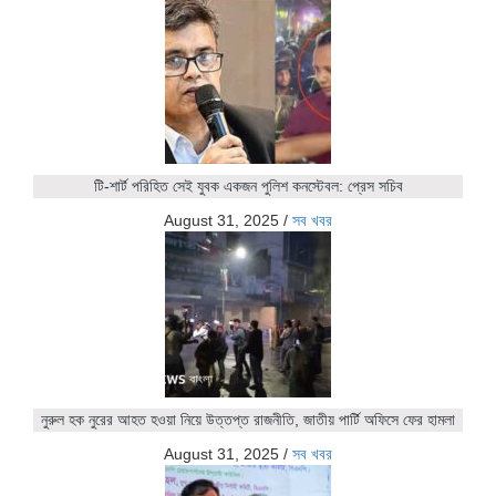
টি-শার্ট পরিহিত সেই যুবক একজন পুলিশ কনস্টেবল: প্রেস সচিব
August 31, 2025
/
সব খবর
নুরুল হক নুরের আহত হওয়া নিয়ে উত্তপ্ত রাজনীতি, জাতীয় পার্টি অফিসে ফের হামলা
August 31, 2025
/
সব খবর