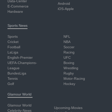
Data-Center
Android
E-Commerce
iOS-Apple
Hardware
Sports News
Sports
NFL
Cricket
NBA
Football
Soccer
LaLiga
Racing
English-Premier
UFC
UEFA-Champions-
Boxing
League
Wrestling
BundesLiga
Rugby
Tennis
Motor-Racing
Golf
Hockey
Glamour World
Glamour World
Upcoming-Movies
Celebrity-News