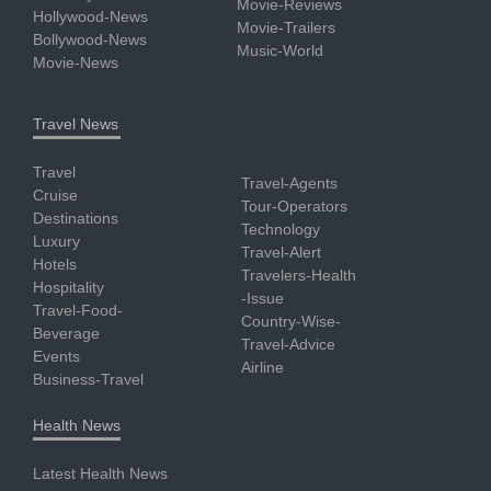
Movie-Reviews
Hollywood-News
Movie-Trailers
Bollywood-News
Music-World
Movie-News
Travel News
Travel
Travel-Agents
Cruise
Tour-Operators
Destinations
Technology
Luxury
Travel-Alert
Hotels
Travelers-Health
Hospitality
-Issue
Travel-Food-
Country-Wise-
Beverage
Travel-Advice
Events
Airline
Business-Travel
Health News
Latest Health News