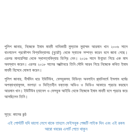
পুলিশ জানায়, নিজেকে ইমাম মাহদী দাবিকারী মুস্তাক মুহাম্মদ আরমান খান ২০০৬ সালে
বাংলাদেশ প্রকৌশল বিশ্ববিদ্যালয় (বুয়েট) থেকে স্নাতক সম্পন্ন করেন বলে জানা গেছে।
এরপর মালয়েশিয়া থেকে স্থাপত্যবিদ্যায় ডিগ্রি নেন। ২০১৬ সালে উগান্ডা গিয়ে এক মাস
অবস্থান করেন। এরপর ২০১৮ সালের অক্টোবরে তিনি সৌদি আরব গিয়ে নিজেকে কথিত ইমাম
মাহদী হিসেবে ঘোষণা করেন।
পুলিশ জানায়, দীর্ঘদিন ধরে ইউটিউব, ফেসবুকসহ বিভিন্ন অনলাইন প্ল্যাটফর্মে ইসলাম ধর্মের
অপব্যাখ্যামূলক, মনগড়া ও ভিত্তিহীন বক্তব্য অডিও ও ভিডিও আকারে প্রচার করছেন
আরমান খান। ইউটিউব চ্যানেল ও ফেসবুক আইডি থেকে নিজেকে ইমাম মাহদী বলে প্রচার করে
আসছিলেন তিনি।
সূত্র: কালের কন্ঠ
এই পোস্টটি যদি ভালো লেগে থাকে তাহলে ফেইসবুক পেজটি লাইক দিন এবং এই রকম
আরো খবরের এলার্ট পেতে থাকুন