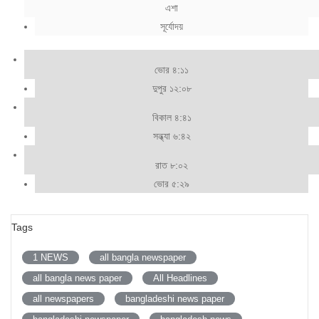
এশা
সূর্যোদয়
ভোর ৪:১১
দুপুর ১২:০৮
বিকাল ৪:৪১
সন্ধ্যা ৬:৪২
রাত ৮:০২
ভোর ৫:২৯
Tags
1 NEWS
all bangla newspaper
all bangla news paper
All Headlines
all newspapers
bangladeshi news paper