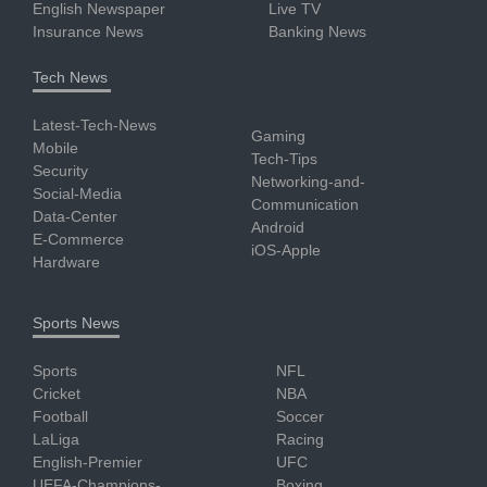
English Newspaper
Live TV
Insurance News
Banking News
Tech News
Latest-Tech-News
Gaming
Mobile
Tech-Tips
Security
Networking-and-
Social-Media
Communication
Data-Center
Android
E-Commerce
iOS-Apple
Hardware
Sports News
Sports
NFL
Cricket
NBA
Football
Soccer
LaLiga
Racing
English-Premier
UFC
UEFA-Champions-
Boxing