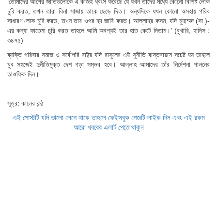
‘তোমাদের আগের জাতিগুলোকে এ কাজই ধ্বংস করেছে যে যখন তাদের মধ্যে কোনো বিশিষ্ট লোক
চুরি করত, তখন তারা বিনা সাজায় তাকে ছেড়ে দিত। অন্যদিকে যখন কোনো অসহায় গরিব
সাধারণ লোক চুরি করত, তখন তার ওপর হদ জারি করত। আল্লাহর কসম, যদি মুহাম্মদ (সা.)-
এর কন্যা ফাতেমা চুরি করত তাহলে আমি অবশ্যই তার হাত কেটে দিতাম।’ (বুখারি, হাদিস :
৩৪৭৫)
ব্যক্তি পরিবার সমাজ ও সর্বোপরি রাষ্ট্র যদি রাসুলের এই সুনীতি বাস্তবায়নে সচেষ্ট হয় তাহলে
খুব সহজেই দুর্নীতিমুক্ত দেশ গড়া সম্ভব হবে। আল্লাহ আমাদের তাঁর নির্দেশনা পালনের
তাওফিক দিন।
সূত্র: কালের কন্ঠ
এই পোস্টটি যদি ভালো লেগে থাকে তাহলে ফেইসবুক পেজটি লাইক দিন এবং এই রকম
আরো খবরের এলার্ট পেতে থাকুন