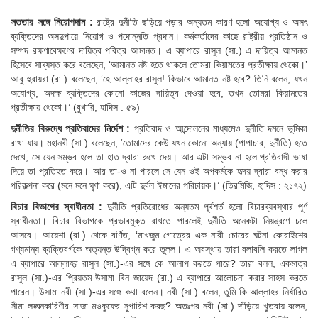
সততার
সঙ্গে
নিয়োগদান :
রাষ্ট্রে দুর্নীতি ছড়িয়ে পড়ার অন্যতম কারণ হলো অযোগ্য ও অসৎ
ব্যক্তিদের অসদুপায়ে নিয়োগ ও পদোন্নতি প্রদান। কর্মকর্তাদের কাছে রাষ্ট্রীয় প্রতিষ্ঠান ও
সম্পদ রক্ষণাবেক্ষণের দায়িত্ব পবিত্র আমানত। এ ব্যাপারে রাসুল (সা.) এ দায়িত্ব আমানত
হিসেবে সাব্যস্ত করে বলেছেন, ‘আমানত নষ্ট হতে থাকলে তোমরা কিয়ামতের প্রতীক্ষায় থেকো।’
আবু হুরায়রা (রা.) বলেছেন, ‘হে আল্লাহর রাসুল! কিভাবে আমানত নষ্ট হবে? তিনি বলেন, যখন
অযোগ্য, অদক্ষ ব্যক্তিদের কোনো কাজের দায়িত্ব দেওয়া হবে, তখন তোমরা কিয়ামতের
প্রতীক্ষায় থেকো।’ (বুখারি, হাদিস : ৫৯)
দুর্নীতির
বিরুদ্ধে
প্রতিবাদের
নির্দেশ :
প্রতিবাদ ও আন্দোলনের মাধ্যমেও দুর্নীতি দমনে ভূমিকা
রাখা যায়। মহানবী (সা.) বলেছেন, ‘তোমাদের কেউ যখন কোনো অন্যায় (পাপাচার, দুর্নীতি) হতে
দেখে, সে যেন সম্ভব হলে তা হাত দ্বারা রুখে দেয়। আর এটা সম্ভব না হলে প্রতিবাদী ভাষা
দিয়ে তা প্রতিহত করে। আর তা-ও না পারলে সে যেন ওই অপকর্মকে হৃদয় দ্বারা বন্ধ করার
পরিকল্পনা করে (মনে মনে ঘৃণা করে), এটি দুর্বল ঈমানের পরিচায়ক।’ (তিরমিজি, হাদিস : ২১৭২)
বিচার
বিভাগের
স্বাধীনতা
:
দুর্নীতি প্রতিরোধের অন্যতম পূর্বশর্ত হলো বিচারব্যবস্থার পূর্ণ
স্বাধীনতা। বিচার বিভাগকে প্রভাবমুক্ত রাখতে পারলেই দুর্নীতি অনেকটা নিয়ন্ত্রণে চলে
আসবে। আয়েশা (রা.) থেকে বর্ণিত, ‘মাখজুম গোত্রের এক নারী চোরের ঘটনা কোরাইশের
গণ্যমান্য ব্যক্তিবর্গকে অত্যন্ত উদ্বিগ্ন করে তুলল। এ অবস্থায় তারা বলাবলি করতে লাগল
এ ব্যাপারে আল্লাহর রাসুল (সা.)-এর সঙ্গে কে আলাপ করতে পারে? তারা বলল, একমাত্র
রাসুল (সা.)-এর প্রিয়তম উসামা বিন জায়েদ (রা.) এ ব্যাপারে আলোচনা করার সাহস করতে
পারেন। উসামা নবী (সা.)-এর সঙ্গে কথা বলেন। নবী (সা.) বলেন, তুমি কি আল্লাহর নির্ধারিত
সীমা লঙ্ঘনকারিণীর সাজা মওকুফের সুপারিশ করছ? অতঃপর নবী (সা.) দাঁড়িয়ে খুতবায় বলেন,