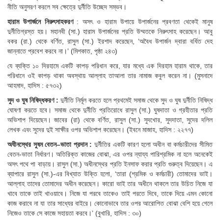
নীতি অনুসরণ করলে সব ক্ষেত্রে দুর্নীতি উচ্ছেদ সম্ভব।
হারাম
উপার্জনে
নিরুৎসাহকরণ
: অসৎ ও হারাম উপায়ে উপার্জনের প্রবণতা থেকেই মানুষ
দুর্নীতিগ্রস্ত হয়। মহানবী (সা.) হারাম উপার্জনের প্রতি উম্মতকে নিরুৎসাহ করেছেন। আবু
বকর (রা.) থেকে বর্ণিত, রাসুল (সা.) ইরশাদ করেছেন, ‘অবৈধ উপার্জন দ্বারা বর্ধিত দেহ
জান্নাতে প্রবেশ করবে না।’ (মিশকাত, পৃষ্ঠা ২৪৩)
যে ব্যক্তি ১০ দিরহামে একটি কাপড় পরিধান করে, যার মধ্যে এক দিরহাম হারাম থাকে, তার
পরিধানে ওই কাপড় থাকা অবস্থায় আল্লাহ তাআলা তার নামাজ কবুল করেন না। (মুসনাদে
আহমাদ, হাদিস : ৫৭৩২)
সুদ
ও
ঘুষ
নিষিদ্ধকরণ :
দুর্নীতি নির্মূল করতে হলে প্রথমেই সমাজ থেকে সুদ ও ঘুষ দুর্নীতি নিষিদ্ধ
ঘোষণা করতে হবে। সমাজ থেকে দুর্নীতি প্রতিরোধে রাসুল (সা.) ঘুষদাতা ও গ্রহীতার প্রতি
অভিশাপ দিয়েছেন। জাবের (রা) থেকে বর্ণিত, রাসুল (সা.) সুদখোর, সুদদাতা, সুদের দলিল
লেখক এবং সুদের দুই সাক্ষীর ওপর অভিশাপ করেছেন। (ইবনে মাজাহ, হাদিস : ২২৭৭)
অধীনস্থের
সুষম
বেতন
–
ভাতা
প্রদান
:
দুর্নীতির একটি কারণ হলো অধীন বা কর্মচারীদের সীমিত
বেতন-ভাতা নির্ধারণ। অতিরিক্ত কাজের বোঝা, এর ওপর ন্যায্য পারিশ্রমিক না হলে অনেকেই
অসৎ পথে পা বাড়ায়। রাসুল (সা.) অধীনস্থের প্রতি ইনসাফ করার প্রতি গুরুত্ব দিয়েছেন। এ
ব্যাপারে রাসুল (সা.)-এর বিখ্যাত উক্তি হলো, ‘তারা (শ্রমিক ও কর্মচারী) তোমাদের ভাই।
আল্লাহ তাদের তোমাদের অধীন করেছেন। কারো ভাই তার অধীনে থাকলে তার উচিত নিজে যা
খাবে তাকে তাই খাওয়াবে। নিজে যা পরবে তাকেও তাই পরতে দিবে, তাকে দিয়ে এমন কোনো
কাজ করাবে না যা তার সাধ্যের বাইরে। কোনোভাবে তার ওপর আরোপিত বোঝা বেশি হয়ে গেলে
নিজেও তাকে সে কাজে সহায়তা করবে।’ (বুখারি, হাদিস : ৩০)