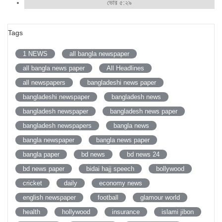
ভোর ৫:২৯
Tags
1 NEWS
all bangla newspaper
all bangla news paper
All Headlines
all newspapers
bangladeshi news paper
bangladeshi newspaper
bangladesh news
bangladesh newspaper
bangladesh news paper
bangladesh newspapers
bangla news
bangla newspaper
bangla news paper
bangla paper
bd news
bd news 24
bd news paper
bidai hajj speech
bollywood
cricket
daily
economy news
english newspaper
football
glamour world
health
hollywood
insurance
islami jibon