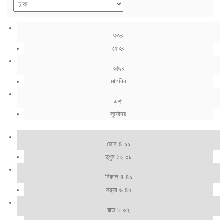
ফজর
যোহর
আছর
মাগরিব
এশা
সূর্যোদয়
ভোর ৪:১১
দুপুর ১২:০৮
বিকাল ৪:৪১
সন্ধ্যা ৬:৪২
রাত ৮:০২