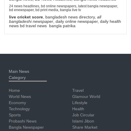
24 news headlines, bd online newspapers, latest bangla newspaper,
bd enewspaper, bd print media, bangla live tv
live cricket score
, bangladesh news directory,
all
bangladeshi newspaper
, daily online newspaper, daily health
news bd travel news bangla patrika
Main News
Category
Home
Travel
World News
Glamour World
Economy
Lifestyle
Technology
Health
Sports
Job Circular
Probashi News
Islami Jibon
Bangla Newspaper
Share Market