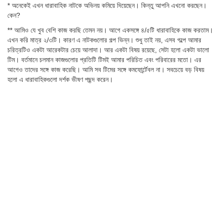
* অনেকেই এখন ধারাবাহিক নাটকে অভিনয় কমিয়ে দিয়েছেন। কিন্তু আপনি এখনো করছেন।
কেন?
** আমিও যে খুব বেশি কাজ করছি তেমন নয়। আগে একসঙ্গে ৪/৫টি ধারাবাহিকে কাজ করতাম।
এখন করি মাত্র ২/৩টি। কারণ এ নাটকগুলোর গল্প ভিন্ন। শুধু তাই নয়, এসব গল্পে আমার
চরিত্রটিও একটা আরেকটার চেয়ে আলাদা। আর একটা বিষয় রয়েছে, সেটা হলো একটা ভালো
টিম। বর্তমানে চলমান কাজগুলোর প্রতিটি টিমই আমার পরিচিত এবং পরিবারের মতো। এর
আগেও তাদের সঙ্গে কাজ করেছি। আমি সব টিমের সঙ্গে কমফোর্র্টেবল না। সবচেয়ে বড় বিষয়
হলো এ ধারাবাহিকগুলো দর্শক ভীষণ পছন্দ করেন।