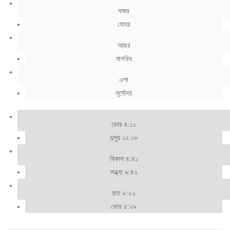
ফজর
যোহর
আছর
মাগরিব
এশা
সূর্যোদয়
ভোর ৪:১১
দুপুর ১২:০৮
বিকাল ৪:৪১
সন্ধ্যা ৬:৪২
রাত ৮:০২
ভোর ৫:২৯