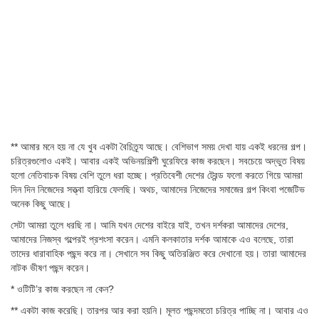
** আমার মনে হয় না যে খুব একটা বৈচিত্র্য আছে। বেশিভাগ সময় দেখা যায় একই ধরনের গল্প।
চরিত্রগুলোও একই। আবার একই অভিনয়শিল্পী ঘুরেফিরে কাজ করছেন। সবচেয়ে অদ্ভুত বিষয়
হলো নেতিবাচক বিষয় বেশি তুলে ধরা হচ্ছে। প্রতিবেশী দেশের ট্রেন্ড ফলো করতে গিয়ে আমরা
দিন দিন নিজেদের সত্ত্বা হারিয়ে ফেলছি। অথচ, আমাদের নিজেদের সমাজের গল্প কিংবা পজেটিভ
অনেক কিছু আছে।
সেটা আমরা তুলে ধরছি না। আমি যখন দেশের বাইরে যাই, তখন দর্শকরা আমাদের দেশের,
আমাদের নিজস্ব গল্পেরই প্রশংসা করেন। এমনি কলকাতার দর্শক আমাকে এও বলেছে, তারা
তাদের ধারাবাহিক পছন্দ করে না। সেখানে সব কিছু অতিরঞ্জিত করে দেখানো হয়। তারা আমাদের
নাটক ভীষণ পছন্দ করেন।
* ওটিটি’র কাজ করছেন না কেন?
** একটা কাজ করেছি। তারপর আর করা হয়নি। মূলত পছন্দমতো চরিত্র পাচ্ছি না। আবার এও