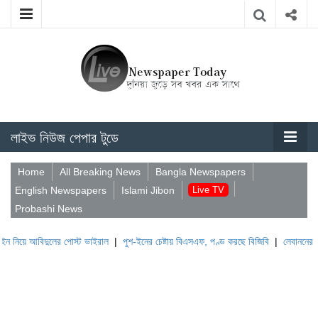
লাইভ নিউজ পেপার টুডে
Home
All Breaking News
Bangla Newspapers
English Newspapers
Islami Jibon
Live TV
Probashi News
বিদুলের পোস্ট ভাইরাল
|
পুশ-ইনের চেষ্টায় বিএসএফ, পণ্ড করছে বিজিবি
|
লেবাননের ঐতিহাসিক ব