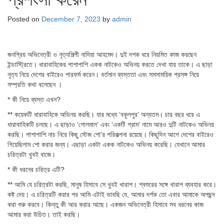
Posted on
December 7, 2023
by
admin
জনপ্রিয় অভিনেত্রী ও নৃত্যশিল্পী নাদিয়া আহমেদ। দুই দশক ধরে নিয়মিত কাজ করছেন
ইন্ডাস্ট্রিতে। ধারাবাহিকের পাশাপাশি একক নাটকেও অভিনয় করতে দেখা যায় তাকে। এ ছাড়া
নৃত্য নিয়ে দেশের বাইরেও পারফর্ম করেন। বর্তমান ব্যস্ততা এবং সমসাময়িক প্রসঙ্গ নিয়ে
সম্প্রতি কথা বলেছেন ।
* কী নিয়ে ব্যস্ত এখন?
** কয়েকটি ধারাবাহিকে অভিনয় করছি। যার মধ্যে ‘বকুলপুর’ অন্যতম। চার বছর ধরে এ
ধারাবাহিকটি চলছে। এ ছাড়াও ‘গোলমাল’ এবং ‘একটি গ্রাম’ নামে আরও দুটি নাটকেও অভিনয়
করছি। পাশাপাশি নাচ নিয়ে কিছু স্টেজ শো’র পরিকল্পনা রয়েছে। কিছুদিন আগে দেশের বাইরেও
গিয়েছিলাম শো করার জন্য। এছাড়া একটা একক নাটকেও অভিনয় করেছি। যেখানে আমার
চরিত্রটা খুবই বাজে।
* কী ধরনের চরিত্র এটি?
** আমি যে চরিত্রটা করছি, মানুষ হিসাবে সে খুবই খারাপ। শ্বশুরের সঙ্গে খারাপ ব্যবহার করে।
কষ্ট দেয়। এ চরিত্রটি করার পর আমি এটাই ভাবছি যে, আমার দর্শক তো এবার আমাকে অপছন্দ
করা শুরু করবে। কিন্তু কী আর করার আছে। একজন অভিনেত্রী হিসাবে সব ধরনের কাজ
আমার করা উচিত। তাই করছি।