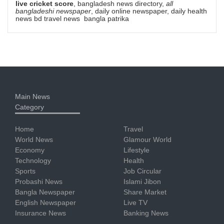
live cricket score
, bangladesh news directory,
all
bangladeshi newspaper
, daily online newspaper, daily health
news bd travel news bangla patrika
Main News
Category
Home
Travel
World News
Glamour World
Economy
Lifestyle
Technology
Health
Sports
Job Circular
Probashi News
Islami Jibon
Bangla Newspaper
Share Market
English Newspaper
Live TV
Insurance News
Banking News