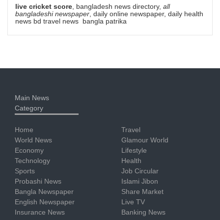
live cricket score
, bangladesh news directory,
all
bangladeshi newspaper
, daily online newspaper, daily health
news bd travel news bangla patrika
Main News
Category
Home
Travel
World News
Glamour World
Economy
Lifestyle
Technology
Health
Sports
Job Circular
Probashi News
Islami Jibon
Bangla Newspaper
Share Market
English Newspaper
Live TV
Insurance News
Banking News