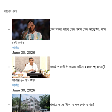
সর্বশেষ খবর
কেপ ভার্দের কাছে হেরে বিদায় নেবে আর্জেন্টিনা, দাবি
সেই ওঝার
জাতীয়
June 30, 2026
বাজেট পরবর্তী নৈশভোজ বাতিল করলেন প্রধানমন্ত্রী,
সাশ্রয় ৫০ লাখ টাকা
জাতীয়
June 30, 2026
মাজারে দানের টাকা আসলে কোথায় যায়?