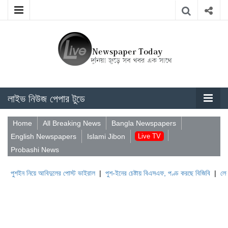
লাইভ নিউজ পেপার টুডে
Home
All Breaking News
Bangla Newspapers
English Newspapers
Islami Jibon
Live TV
Probashi News
নিয়ে আবিদুলের পোস্ট ভাইরাল
|
পুশ-ইনের চেষ্টায় বিএসএফ, পণ্ড করছে বিজিবি
|
লেবাননের ঐতিহ