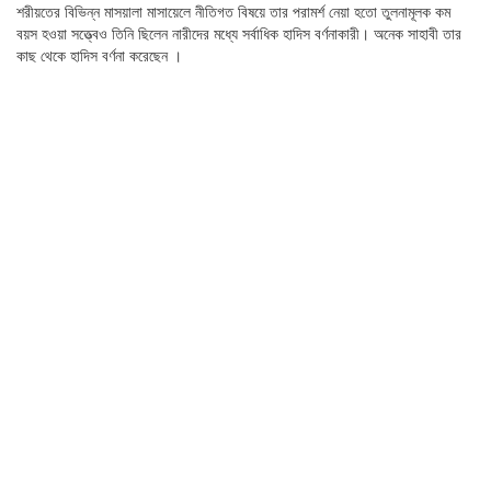
শরীয়তের বিভিন্ন মাসয়ালা মাসায়েলে নীতিগত বিষয়ে তার পরামর্শ নেয়া হতো তুলনামূলক কম
বয়স হওয়া সত্ত্বেও তিনি ছিলেন নারীদের মধ্যে সর্বাধিক হাদিস বর্ণনাকারী। অনেক সাহাবী তার
কাছ থেকে হাদিস বর্ণনা করেছেন ।