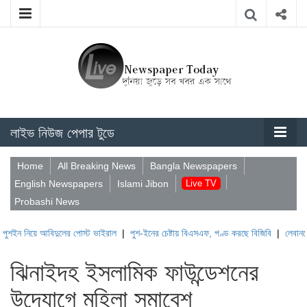
লাইভ নিউজ পেপার টুডে
Home
All Breaking News
Bangla Newspapers
English Newspapers
Islami Jibon
Live TV
Probashi News
ে আবিদুলের পোস্ট ভাইরাল
|
পুশ-ইনের চেষ্টায় বিএসএফ, পণ্ড করছে বিজিবি
|
লেবাননের ঐতিহাসি
ঝিনাইদহ ইসলামিক ফাউন্ডেশনের
উদ্যোগে মহিলা সমাবেশ