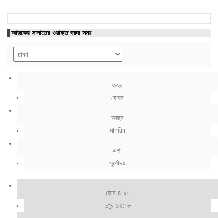
আজকের সালাতের ওয়াক্ত শুরুর সময়
ফজর
যোহর
আছর
মাগরিব
এশা
সূর্যোদয়
ভোর ৪:১১
দুপুর ১২:০৮