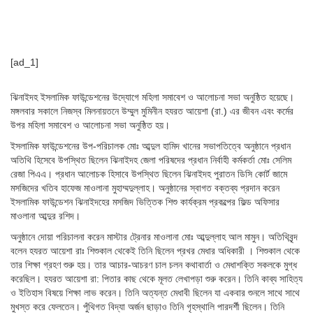
[ad_1]
ঝিনাইদহ ইসলামিক ফাউন্ডেশনের উদ্যোগে মহিলা সমাবেশ ও আলোচনা সভা অনুষ্ঠিত হয়েছে।
মঙ্গলবার সকালে নিজস্ব মিলনায়তনে উম্মুল মুমিনীন হযরত আয়েশা (রা.) এর জীবন এবং কর্মের
উপর মহিলা সমাবেশ ও আলোচনা সভা অনুষ্ঠিত হয়।
ইসলামিক ফাউন্ডেশনের উপ-পরিচালক মোঃ আব্দুল হামিদ খানের সভাপতিত্বে অনুষ্ঠানে প্রধান
অতিথি হিসেবে উপস্থিত ছিলেন ঝিনাইদহ জেলা পরিষদের প্রধান নির্বাহী কর্মকর্তা মোঃ সেলিম
রেজা পিএএ। প্রধান আলোচক হিসাবে উপস্থিত ছিলেন ঝিনাইদহ পুরাতন ডিসি কোর্ট জামে
মসজিদের খতিব হাফেজ মাওলানা মুহাম্মদুল্লাহ। অনুষ্ঠানের স্বাগত বক্তব্য প্রদান করেন
ইসলামিক ফাউন্ডেশন ঝিনাইদহের মসজিদ ভিত্তিক শিশু কার্যক্রম প্রকল্পের ফিল্ড অফিসার
মাওলানা আব্দুর রশিদ।
অনুষ্ঠানে দোয়া পরিচালনা করেন মাস্টার ট্রেনার মাওলানা মোঃ আব্দুল্লাহ আল মামুন। অতিথিবৃন্দ
বলেন হযরত আয়েশা রাঃ শিশুকাল থেকেই তিনি ছিলেন প্রখর মেধার অধিকারী । শিশুকাল থেকে
তার শিক্ষা গ্রহণ শুরু হয়। তার আচার-আচরণ চাল চলন কথাবার্তা ও মেধাশক্তি সকলকে মুগ্ধ
করেছিল। হযরত আয়েশা রা: পিতার কাছ থেকে মূলত লেখাপড়া শুরু করেন। তিনি কাব্য সাহিত্য
ও ইতিহাস বিষয়ে শিক্ষা লাভ করেন। তিনি অত্যন্ত মেধাবী ছিলেন যা একবার শুনলে সাথে সাথে
মুখস্ত করে ফেলতেন। পুঁথিগত বিদ্যা অর্জন ছাড়াও তিনি গৃহস্থালি পারদর্শী ছিলেন। তিনি