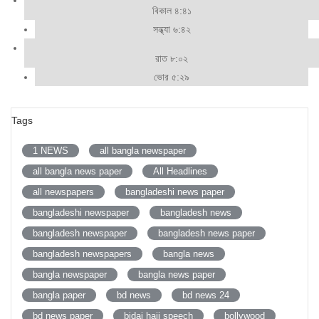
বিকাল ৪:৪১
সন্ধ্যা ৬:৪২
রাত ৮:০২
ভোর ৫:২৯
Tags
1 NEWS
all bangla newspaper
all bangla news paper
All Headlines
all newspapers
bangladeshi news paper
bangladeshi newspaper
bangladesh news
bangladesh newspaper
bangladesh news paper
bangladesh newspapers
bangla news
bangla newspaper
bangla news paper
bangla paper
bd news
bd news 24
bd news paper
bidai hajj speech
bollywood