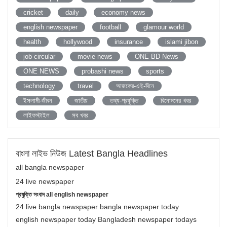
cricket
daily
economy news
english newspaper
football
glamour world
health
hollywood
insurance
islami jibon
job circular
movie news
ONE BD News
ONE NEWS
probashi news
sports
technology
travel
আজকের-এই-দিনে
ইসলামী-জীবন
জাতীয়
তথ্য-প্রযুক্তি
বিনোদনের খবর
লাইফস্টাইল
সব খবর
বাংলা লাইভ নিউজ Latest Bangla Headlines
all bangla newspaper
24 live newspaper
প্রযুক্তি সংবাদ all english newspaper
24 live bangla newspaper bangla newspaper today
english newspaper today Bangladesh newspaper todays