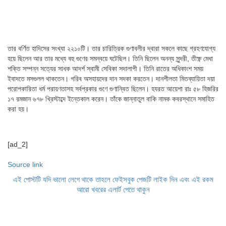
তার বর্ণিত হাদিসের সংখ্যা ২২১০টি। তার চারিত্রিক গুণাবলীর দ্বারা সকলে কাছে গ্রহণযোগ্য
হয়ে ছিলেন আর তার মধ্যে বহু গুণের সমন্বয়ে ঘটেছিল। তিনি ছিলেন অনন্য সুন্দরী, তীক্ষ্ণ মেধা
শক্তি সম্পন্ন সত্যের সাধক আদর্শ স্বামী সেবিকা সদালাপী। তিনি রাতের অধিকাংশ সময়
ইবাদতে মসগুলল থাকতেন। গরিব অসহায়দের দান সদকা করতেন। দানশীলতা মিতব্যায়িতা দয়া
পরোপকারিতা ধর্ম পরায়ণতাসহ সর্বপ্রকার গুণে গুণান্বিত ছিলেন। হযরত আয়েশা রাঃ ৫৮ হিজরির
১৭ রমজান ৬৭৮ খ্রিস্টাব্দে ইন্তেকাল করেন। তাঁকে জান্নাতুল বাকি নামক কবরস্থানে সমাহিত
করা হয়।
[ad_2]
Source link
এই পোস্টটি যদি ভালো লেগে থাকে তাহলে ফেইসবুক পেজটি লাইক দিন এবং এই রকম
আরো খবরের এলার্ট পেতে থাকুন