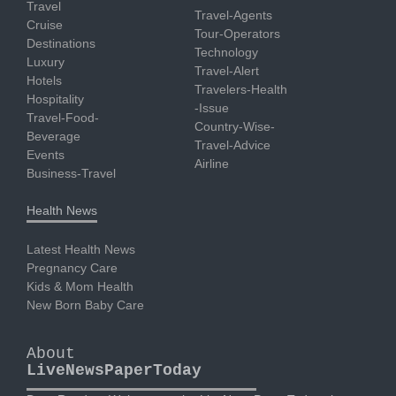
Travel
Travel-Agents
Cruise
Tour-Operators
Destinations
Technology
Luxury
Travel-Alert
Hotels
Travelers-Health
Hospitality
-Issue
Travel-Food-
Country-Wise-
Beverage
Travel-Advice
Events
Airline
Business-Travel
Health News
Latest Health News
Pregnancy Care
Kids & Mom Health
New Born Baby Care
About
LiveNewsPaperToday