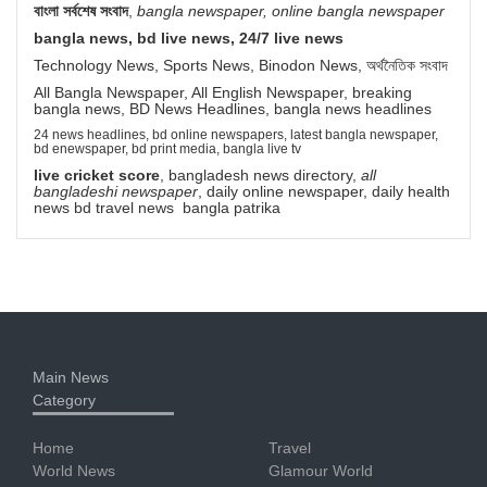
বাংলা সর্বশেষ সংবাদ
,
bangla newspaper, online bangla newspaper
bangla news, bd live news, 24/7 live news
Technology News, Sports News, Binodon News, অর্থনৈতিক সংবাদ
All Bangla Newspaper, All English Newspaper, breaking
bangla news, BD News Headlines, bangla news headlines
24 news headlines, bd online newspapers, latest bangla newspaper,
bd enewspaper, bd print media, bangla live tv
live cricket score
, bangladesh news directory,
all
bangladeshi newspaper
, daily online newspaper, daily health
news bd travel news bangla patrika
Main News
Category
Home
Travel
World News
Glamour World