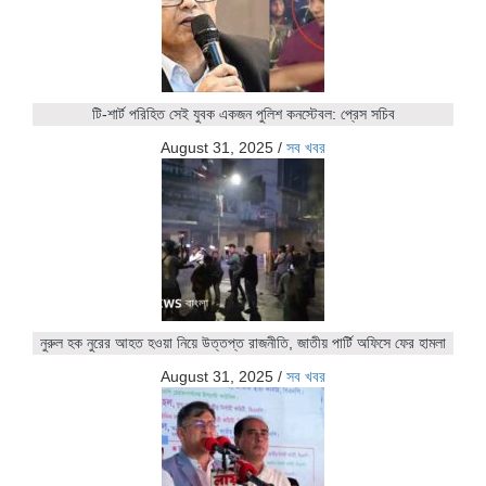
টি-শার্ট পরিহিত সেই যুবক একজন পুলিশ কনস্টেবল: প্রেস সচিব
August 31, 2025
/
সব খবর
নুরুল হক নুরের আহত হওয়া নিয়ে উত্তপ্ত রাজনীতি, জাতীয় পার্টি অফিসে ফের হামলা
August 31, 2025
/
সব খবর