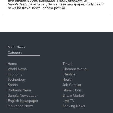
live cricket score
, bangladesh news directory,
all
bangladeshi newspaper
, daily online newspaper, daily health
news bd travel news bangla patrika
Main News
Category
Home
Travel
World News
Glamour World
Economy
Lifestyle
Technology
Health
Sports
Job Circular
Probashi News
Islami Jibon
Bangla Newspaper
Share Market
English Newspaper
Live TV
Insurance News
Banking News