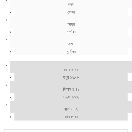
ফজর
যোহর
আছর
মাগরিব
এশা
সূর্যোদয়
ভোর ৪:১১
দুপুর ১২:০৮
বিকাল ৪:৪১
সন্ধ্যা ৬:৪২
রাত ৮:০২
ভোর ৫:২৯