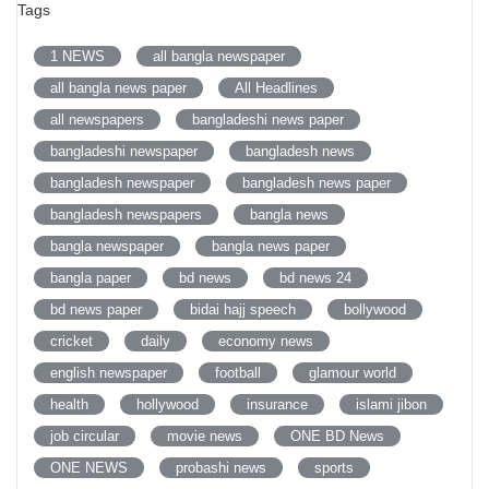
Tags
1 NEWS
all bangla newspaper
all bangla news paper
All Headlines
all newspapers
bangladeshi news paper
bangladeshi newspaper
bangladesh news
bangladesh newspaper
bangladesh news paper
bangladesh newspapers
bangla news
bangla newspaper
bangla news paper
bangla paper
bd news
bd news 24
bd news paper
bidai hajj speech
bollywood
cricket
daily
economy news
english newspaper
football
glamour world
health
hollywood
insurance
islami jibon
job circular
movie news
ONE BD News
ONE NEWS
probashi news
sports