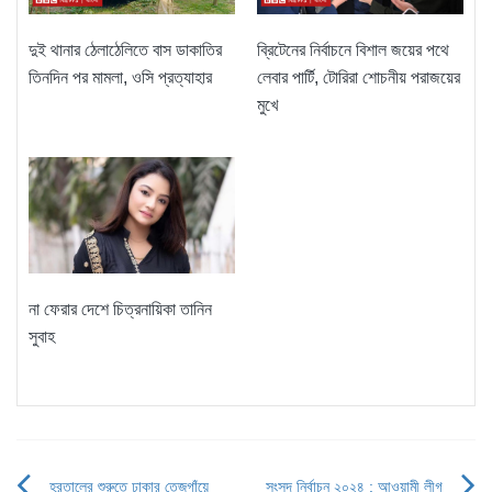
দুই থানার ঠেলাঠেলিতে বাস ডাকাতির
ব্রিটেনের নির্বাচনে বিশাল জয়ের পথে
তিনদিন পর মামলা, ওসি প্রত্যাহার
লেবার পার্টি, টোরিরা শোচনীয় পরাজয়ের
মুখে
না ফেরার দেশে চিত্রনায়িকা তানিন
সুবাহ
হরতালের শুরুতে ঢাকার তেজগাঁয়ে
সংসদ নির্বাচন ২০২৪ : আওয়ামী লীগ