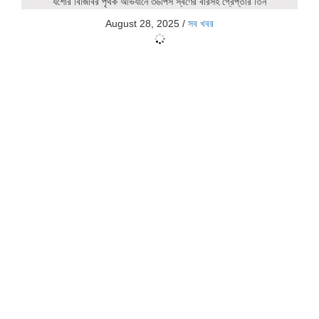
যশোর বিজিবির পৃথক অভিযানে ৩৬পিস স্বর্ণের বারসহ গ্রেপ্তার তিন
August 28, 2025
/
সব খবর