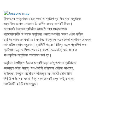
উন্নয়নের অগ্রযাত্রায় ৪৮ বছর’ এ প্রতিপাদ্য নিয়ে নানা অনুষ্ঠানের
মধ্য দিয়ে যশোরে সোমবার উদযাপিত হয়েছে জাগরণী দিবস।
বেসরকারি উন্নয়ন প্রতিষ্ঠান জাগরণী চক্র ফাউন্ডেশনের
প্রতিষ্ঠাবার্ষিকী উপলক্ষে অনুষ্ঠানের শুরুতে সংস্থার চত্বর থেকে বর্ণাঢ্য
র‌্যালির আয়োজন করা হয়। র‌্যালির উদ্বোধন করেন জেলা প্রশাসক মোহম্মদ
আবরাউল হাছান মজুমদার। র‌্যালিটি শহরের বিভিন্ন সড়ক প্রদক্ষিণ করে
প্রতিষ্ঠান চত্বরে গিয়ে শেষ হয়। এরপর কেককাটা, আলোচনা ও
সাংস্কৃতিক অনুষ্ঠানের আয়োজন করা হয়।
অনুষ্ঠানে উপস্থিত ছিলেন জাগরণী চক্র ফাউন্ডেশনের প্রতিষ্ঠাতা
আজাদুল কবির আরজু, উপ-নির্বাহী পরিচালক মেরিনা আখতার,
মাইক্রো ফিন্যান্স পরিচালক আজিজুল হক, জয়তী সোসাইটির
নির্বাহী পরিচালক অর্চনা বিশ্বাসসহ জাগরণী চক্র ফাউন্ডেশনের
কার্যনির্বাহী কমিটির সদস্যবৃন্দ।