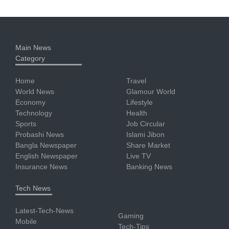
Main News
Category
Home
Travel
World News
Glamour World
Economy
Lifestyle
Technology
Health
Sports
Job Circular
Probashi News
Islami Jibon
Bangla Newspaper
Share Market
English Newspaper
Live TV
Insurance News
Banking News
Tech News
Latest-Tech-News
Gaming
Mobile
Tech-Tips