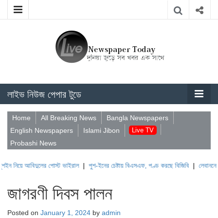
লাইভ নিউজ পেপার টুডে
Home
All Breaking News
Bangla Newspapers
English Newspapers
Islami Jibon
Live TV
Probashi News
আবিদুলের পোস্ট ভাইরাল
|
পুশ-ইনের চেষ্টায় বিএসএফ, পণ্ড করছে বিজিবি
|
লেবাননের ঐতিহাসিক
জাগরণী দিবস পালন
Posted on
January 1, 2024
by
admin