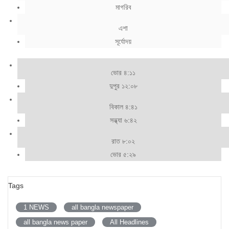
মাগরিব
এশা
সূর্যোদয়
ভোর ৪:১১
দুপুর ১২:০৮
বিকাল ৪:৪১
সন্ধ্যা ৬:৪২
রাত ৮:০২
ভোর ৫:২৯
Tags
1 NEWS
all bangla newspaper
all bangla news paper
All Headlines