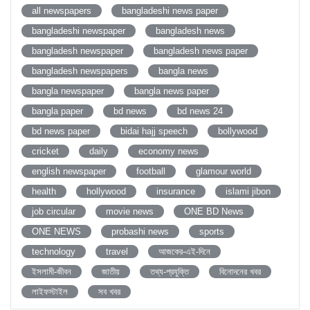
all newspapers
bangladeshi news paper
bangladeshi newspaper
bangladesh news
bangladesh newspaper
bangladesh news paper
bangladesh newspapers
bangla news
bangla newspaper
bangla news paper
bangla paper
bd news
bd news 24
bd news paper
bidai hajj speech
bollywood
cricket
daily
economy news
english newspaper
football
glamour world
health
hollywood
insurance
islami jibon
job circular
movie news
ONE BD News
ONE NEWS
probashi news
sports
technology
travel
আজকের-এই-দিনে
ইসলামী-জীবন
জাতীয়
তথ্য-প্রযুক্তি
বিনোদনের খবর
লাইফস্টাইল
সব খবর