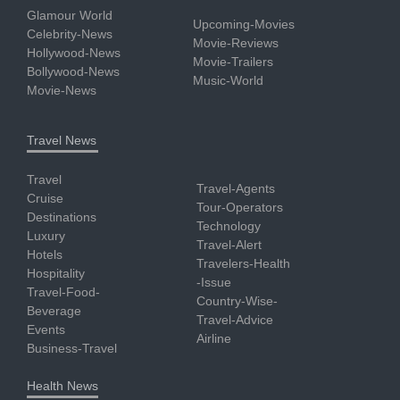
Glamour World
Upcoming-Movies
Celebrity-News
Movie-Reviews
Hollywood-News
Movie-Trailers
Bollywood-News
Music-World
Movie-News
Travel News
Travel
Travel-Agents
Cruise
Tour-Operators
Destinations
Technology
Luxury
Travel-Alert
Hotels
Travelers-Health
Hospitality
-Issue
Travel-Food-
Country-Wise-
Beverage
Travel-Advice
Events
Airline
Business-Travel
Health News