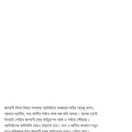
জাগরণী দিবস বিষয়ে সংস্থার প্রতিষ্ঠাতা আজাদুল কবির আরজু বলেন,
প্রথমে স্থানীয়, পরে জাতীয় পর্যায়ে কাজ শুরু করি আমরা। অনেক চড়াই
উতরাই পেরিয়ে জাগরণী চক্র ফাউন্ডেশন আজ এ পর্যায়ে পৌঁছেছে।
প্রতিষ্ঠানের কর্মপরিধি আরও বাড়ানো হবে। দেশ ও জাতির কল্যাণে নতুন
নতুন পরিকল্পনা নিয়ে জাগরণী চক্র ফাউন্ডেশন আরও এগিয়ে যাবে।