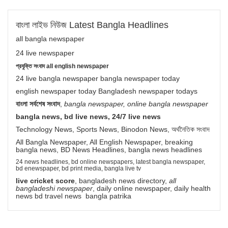
বাংলা লাইভ নিউজ Latest Bangla Headlines
all bangla newspaper
24 live newspaper
প্রযুক্তি সংবাদ all english newspaper
24 live bangla newspaper bangla newspaper today
english newspaper today Bangladesh newspaper todays
বাংলা সর্বশেষ সংবাদ
,
bangla newspaper, online bangla newspaper
bangla news, bd live news, 24/7 live news
Technology News, Sports News, Binodon News, অর্থনৈতিক সংবাদ
All Bangla Newspaper, All English Newspaper, breaking
bangla news, BD News Headlines, bangla news headlines
24 news headlines, bd online newspapers, latest bangla newspaper,
bd enewspaper, bd print media, bangla live tv
live cricket score
, bangladesh news directory,
all
bangladeshi newspaper
, daily online newspaper, daily health
news bd travel news bangla patrika