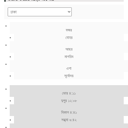
ফজর
যোহর
আছর
মাগরিব
এশা
সূর্যোদয়
ভোর ৪:১১
দুপুর ১২:০৮
বিকাল ৪:৪১
সন্ধ্যা ৬:৪২