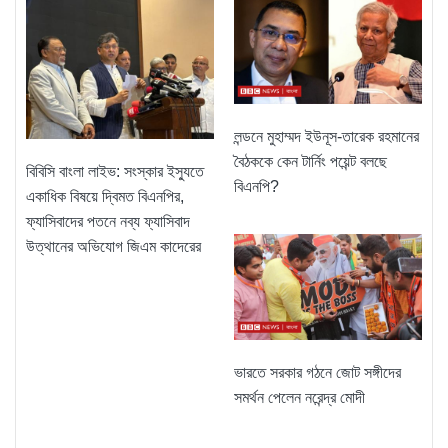
লন্ডনে মুহাম্মদ ইউনূস-তারেক রহমানের
বৈঠককে কেন টার্নিং পয়েন্ট বলছে
বিবিসি বাংলা লাইভ: সংস্কার ইস্যুতে
বিএনপি?
একাধিক বিষয়ে দ্বিমত বিএনপির,
ফ্যাসিবাদের পতনে নব্য ফ্যাসিবাদ
উত্থানের অভিযোগ জিএম কাদেরের
ভারতে সরকার গঠনে জোট সঙ্গীদের
সমর্থন পেলেন নরেন্দ্র মোদী