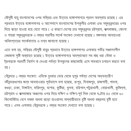
মৌসুমী বায়ু বাংলাদেশের ওপর সক্রিয় এবং উত্তর বঙ্গোপসাগরে প্রবল অবস্থায় রয়েছে। এর
প্রভাবে উত্তর বঙ্গোপসাগর ও আশেপাশে বাংলাদেশের উপকূলীয় এলাকা এবং সমুদ্রবন্দরের ওপর
দিয়ে ঝড়ো হাওয়া বয়ে যেতে পারে। এ কারণে দেশের চার সমুদ্রবন্দর চট্টগ্রাম, কক্সবাজার, মোংলা
ও পায়রা সমুদ্রবন্দরকে ৩ নম্বর স্থানীয় সতর্ক সংকেত দেখানো হয়েছে। মঙ্গলবার আবহাওয়া
অধিদপ্তরের সতর্কবাতায় এ তথ্য জানানো হয়েছে।
এতে বলা হয়, সক্রিয় মৌসুমী বায়ুর প্রভাবে উত্তর বঙ্গেপসাগর এলাকায় গভীর সঞ্চালনশীল
মেঘমালা সৃষ্টি অব্যাহত রয়েছে। উত্তর বঙ্গোপসাগরে অবস্থানরত সব মাছ ধরা নৌকা ও
ট্রলারকে পরবর্তী নির্দেশ না দেওয়া পর্যন্ত উপকূলের কাছাকাছি এসে সাবধানে চলাচল করতে বলা
হয়।
নৌবন্দরে ১ নম্বর সংকেত: এদিকে বুধবার ভোর থেকে দুপুর পর্যন্ত দেশের অভ্যন্তরীণ
নদীবন্দরগুলোর জন্য আবহাওয়ার পূর্বাভাসে বলা হয়েছে, রংপুর, দিনাজপুর, রাজশাহী, পাবনা,
বগুড়া, ঢাকা, টাঙ্গাইল, ফরিদপুর, যশোর, কুষ্টিয়া, খুলনা, বরিশাল,পটুয়াখালী, নোয়াখালী, কুমিল্লা,
চট্টগ্রাম ও কক্সবাজার অঞ্চলের ওপর দিয়ে দক্ষিণ ও দক্ষিণ-পূর্ব দিক থেকে ঘণ্টায় ৪৫ থেকে ৬০
কিলোমিটার বেগে দমকা অথবা ঝড়ো হাওয়াসহ অস্থায়ীভাবে বৃষ্টি অথবা বজ্রসহ বৃষ্টি হতে
পারে। এসব এলাকার নৌবন্দরকে ১ নম্বর সংকেত দেখাতে বলা হয়েছে।