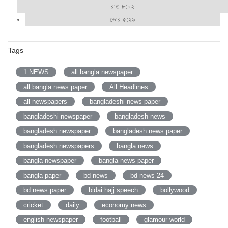
রাত ৮:০২
ভোর ৫:২৯
Tags
1 NEWS
all bangla newspaper
all bangla news paper
All Headlines
all newspapers
bangladeshi news paper
bangladeshi newspaper
bangladesh news
bangladesh newspaper
bangladesh news paper
bangladesh newspapers
bangla news
bangla newspaper
bangla news paper
bangla paper
bd news
bd news 24
bd news paper
bidai hajj speech
bollywood
cricket
daily
economy news
english newspaper
football
glamour world