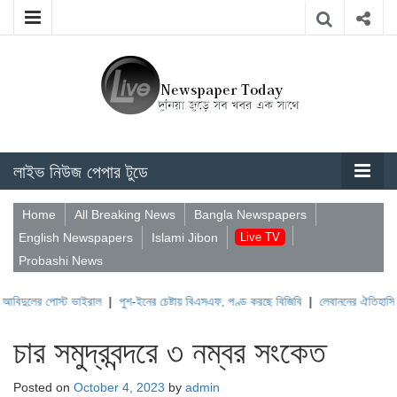
লাইভ নিউজ পেপার টুডে
Home
All Breaking News
Bangla Newspapers
English Newspapers
Islami Jibon
Live TV
Probashi News
পোস্ট ভাইরাল
|
পুশ-ইনের চেষ্টায় বিএসএফ, পণ্ড করছে বিজিবি
|
লেবাননের ঐতিহাসিক বউফোর্ট 
চার সমুদ্রবন্দরে ৩ নম্বর সংকেত
Posted on
October 4, 2023
by
admin