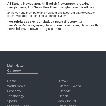
All Bangla Newspaper, All English Newspaper, breaking
bangla news, BD News Headlines, bangla news headlines
24 news headlines, bd online newspapers, latest bangla newspaper,
bd enewspaper, bd print media, bangla live tv
live cricket score
, bangladesh news directory,
all
bangladeshi newspaper
, daily online newspaper, daily health
news bd travel news bangla patrika
Main News
Category
Home
Travel
World News
Glamour World
Economy
Lifestyle
Technology
Health
Sports
Job Circular
Probashi News
Islami Jibon