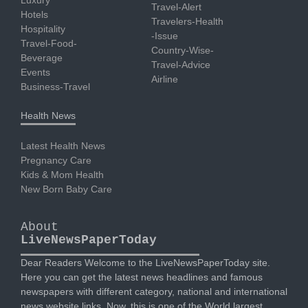
Luxury
Travel-Alert
Hotels
Travelers-Health
Hospitality
-Issue
Travel-Food-
Country-Wise-
Beverage
Travel-Advice
Events
Airline
Business-Travel
Health News
Latest Health News
Pregnancy Care
Kids & Mom Health
New Born Baby Care
About
LiveNewsPaperToday
Dear Readers Welcome to the LiveNewsPaperToday site.
Here you can get the latest news headlines and famous
newspapers with different category, national and international
news website links. Now, this is one of the World largest