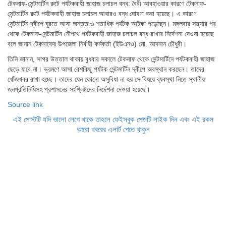
টেকনাফ-সেন্টমার্টিন রুটে পর্যটকবাহী জাহাজ চলাচল বন্ধ: বৈরী আবহাওয়ার কারণে টেকনাফ-
সেন্টমার্টিন রুটে পর্যটকবাহী জাহাজ চলাচল আবারও বন্ধ ঘোষণা করা হয়েছে। এ কারণে
সেন্টমার্টিন দ্বীপে ঘুরতে আসা অন্তত ৩ শতাধিক পর্যটক আটকা পড়েছেন। মঙ্গলবার সন্ধ্যার পর
থেকে টেকনাফ-সেন্টমার্টিন নৌপথে পর্যটকবাহী জাহাজ চলাচল বন্ধ রাখার নির্দেশনা দেওয়া হয়েছে
বলে জানান টেকনাফের উপজেলা নির্বাহী কর্মকর্তা (ইউএনও) মো. আদনান চৌধুরী।
তিনি জানান, সাগর উত্তাল থাকায় বুধবার সকালে টেকনাফ থেকে সেন্টমার্টিনে পর্যটকবাহী জাহাজ
ছেড়ে যাবে না। ভ্রমণে আসা বেশকিছু পর্যটক সেন্টমার্টিন দ্বীপে অবস্থান করছেন। তাদের
খোঁজখবর রাখা হচ্ছে। তাদের যেন কোনো অসুবিধা না হয় সে বিষয়ে ব্যবস্থা নিতে স্থানীয়
জনপ্রতিনিধিসহ প্রশাসনের সংশ্লিষ্টদের নির্দেশনা দেওয়া হয়েছে।
Source link
এই পোস্টটি যদি ভালো লেগে থাকে তাহলে ফেইসবুক পেজটি লাইক দিন এবং এই রকম
আরো খবরের এলার্ট পেতে থাকুন