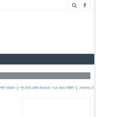
ল
|
পুশ-ইনের চেষ্টায় বিএসএফ, পণ্ড করছে বিজিবি
|
লেবাননের ঐতিহাসিক বউফোর্ট দুর্গ দখল ক