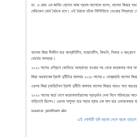
ডা. এ জেড এম জাহিদ হোসেন আজ প্রথম আলোকে বলেন, খালেদা জিয়ার সবশেষ
মেডিকেল বোর্ড বৈঠকে বসে। ওই বৈঠকে তাঁকে সিসিইউতে নেওয়ার সিদ্ধান্ত 
খালেদা জিয়া দীর্ঘদিন ধরে আর্থ্রাইটিস, ডায়াবেটিস, কিডনি, লিভার ও হৃদ্‌র
বোর্ডের সদস্যরা।
২০২১ সালের এপ্রিলে কোভিডে আক্রান্ত হওয়ার পর থেকে কয়েকবার নানা অসু
জিয়া অরফানেজ ট্রাস্ট দুর্নীতির মামলায় ২০১৮ সালের ৮ ফেব্রুয়ারি খালেদা জ
এরপর জিয়া চ্যারিটেবল ট্রাস্ট দুর্নীতি মামলায় খালেদা জিয়ার আরও সাত বছর
২০২০ সালের মার্চে দেশে করোনাভাইরাসের প্রাদুর্ভাব দেখা দিলে পরিবারের আ
বাড়িতেই ছিলেন। এরপর অসুস্থ হয়ে পড়ায় প্রায় এক মাস ধরে এভারকেয়ার হা
source: prothom alo
এই পোস্টটি যদি ভালো লেগে থাকে তাহল