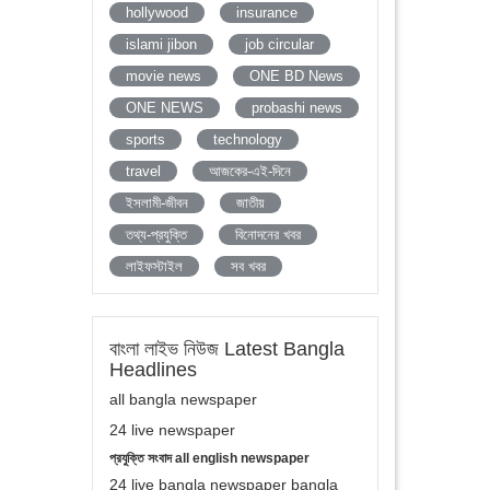
hollywood
insurance
islami jibon
job circular
movie news
ONE BD News
ONE NEWS
probashi news
sports
technology
travel
আজকের-এই-দিনে
ইসলামী-জীবন
জাতীয়
তথ্য-প্রযুক্তি
বিনোদনের খবর
লাইফস্টাইল
সব খবর
বাংলা লাইভ নিউজ Latest Bangla
Headlines
all bangla newspaper
24 live newspaper
প্রযুক্তি সংবাদ all english newspaper
24 live bangla newspaper bangla