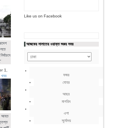
Like us on Facebook
 আদেশ
আজকের সালাতের ওয়াক্ত শুরুর সময়
ালতে
নির্বাচনে
'
r 1,
ফজর
 খবর
যোহর
আছর
মাগরিব
এশা
ের আহত
সূর্যোদয়
ত্তপ্ত
 পার্টি