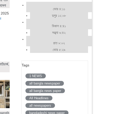
হামলা
ভোর ৪:১১
, 2025
দুপুর ১২:০৮
র
বিকাল ৪:৪১
সন্ধ্যা ৬:৪২
রাত ৮:০২
ভোর ৫:২৯
ঠিচার্জ,
Tags
1 NEWS
all bangla newspaper
all bangla news paper
All Headlines
all newspapers
bangladeshi news paper
সরায়েলি