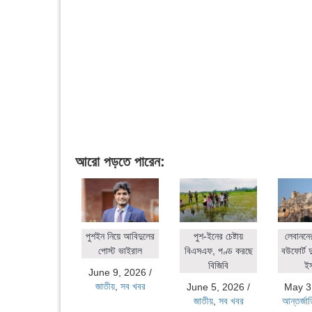
আরো পড়তে পারেন:
পুশইন নিয়ে আবিদুলের
পুশ-ইনের চেষ্টায়
লেবাননে
পোস্ট ভাইরাল
বিএসএফ, পণ্ড করছে
বউফোর্ট দ
বিজিবি
ই
June 9, 2026
/
জাতীয়
,
সব খবর
June 5, 2026
/
May 3
জাতীয়
,
সব খবর
আন্তর্জা