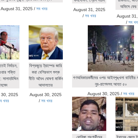
অফিসে ফের 
August 31, 2025
/
সব খবর
August 31, 2025
/
সব খবর
August 31
/
সব খব
িতেই নির্বাচন,
বিশ্বজুড়ে ট্রাম্পের জারি
ওয়ার শক্তি
করা বেশিরভাগ শুল্ক
গণঅধিকারকর্মীদের ওপর আইনশৃঙ্খলা বাহিনীর লা
 সালাহউদ্দিন
নীতি অবৈধ ঘোষণা মার্কিন
নুর-রাশেদসহ আহত ৫০
হমেদ
আদালতের
August 30, 2025
/
সব খবর
 30, 2025
August 30, 2025
ব খবর
/
সব খবর
রোহিঙ্গা শরণার্থীদের
ইরানের জেলে ই