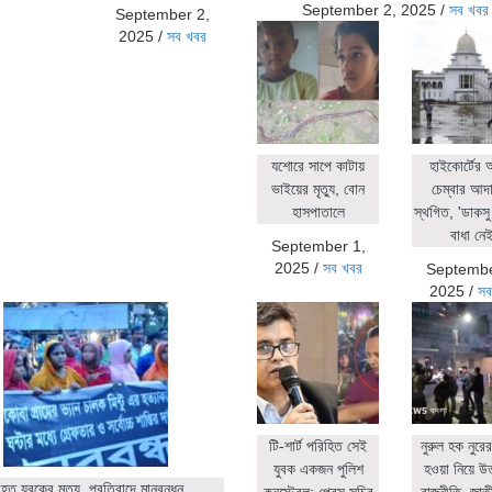
September 2, 2025
/
সব খবর
September 2,
2025
/
সব খবর
যশোরে সাপে কাটায়
হাইকোর্টের
ভাইয়ের মৃত্যু, বোন
চেম্বার আদ
হাসপাতালে
স্থগিত, 'ডাকসু 
বাধা নেই
September 1,
2025
/
সব খবর
Septembe
2025
/
সব
টি-শার্ট পরিহিত সেই
নুরুল হক নুর
যুবক একজন পুলিশ
হওয়া নিয়ে উ
ত যুবকের মৃত্যু, প্রতিবাদে মানবন্ধন
কনস্টেবল: প্রেস সচিব
রাজনীতি, জাতীয়