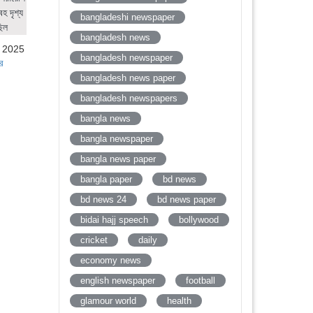
হ দৃশ্য
bangladeshi newspaper
ছিল
bangladesh news
, 2025
bangladesh newspaper
র
bangladesh news paper
bangladesh newspapers
bangla news
bangla newspaper
bangla news paper
bangla paper
bd news
bd news 24
bd news paper
bidai hajj speech
bollywood
cricket
daily
economy news
english newspaper
football
glamour world
health