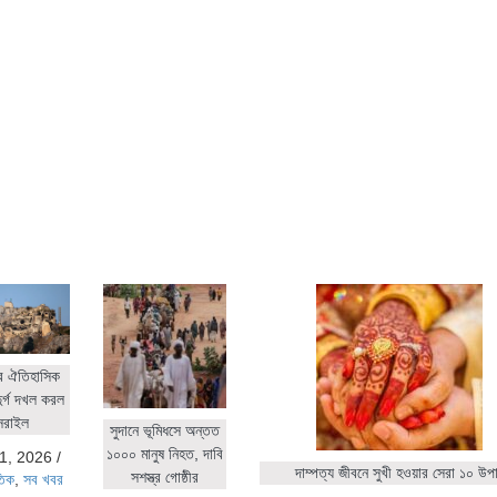
র ঐতিহাসিক
ুর্গ দখল করল
সরাইল
সুদানে ভূমিধসে অন্তত
১০০০ মানুষ নিহত, দাবি
1, 2026
/
দাম্পত্য জীবনে সুখী হওয়ার সেরা ১০ উপ
সশস্ত্র গোষ্ঠীর
তিক
,
সব খবর