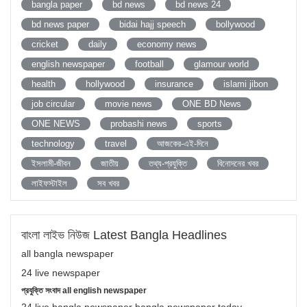
bangla paper
bd news
bd news 24
bd news paper
bidai hajj speech
bollywood
cricket
daily
economy news
english newspaper
football
glamour world
health
hollywood
insurance
islami jibon
job circular
movie news
ONE BD News
ONE NEWS
probashi news
sports
technology
travel
আজকের-এই-দিনে
ইসলামী-জীবন
জাতীয়
তথ্য-প্রযুক্তি
বিনোদনের খবর
লাইফস্টাইল
সব খবর
বাংলা লাইভ নিউজ Latest Bangla Headlines
all bangla newspaper
24 live newspaper
প্রযুক্তি সংবাদ all english newspaper
24 live bangla newspaper bangla newspaper today