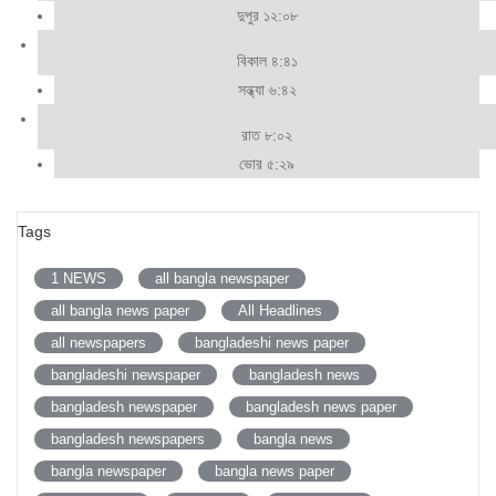
দুপুর ১২:০৮
বিকাল ৪:৪১
সন্ধ্যা ৬:৪২
রাত ৮:০২
ভোর ৫:২৯
Tags
1 NEWS
all bangla newspaper
all bangla news paper
All Headlines
all newspapers
bangladeshi news paper
bangladeshi newspaper
bangladesh news
bangladesh newspaper
bangladesh news paper
bangladesh newspapers
bangla news
bangla newspaper
bangla news paper