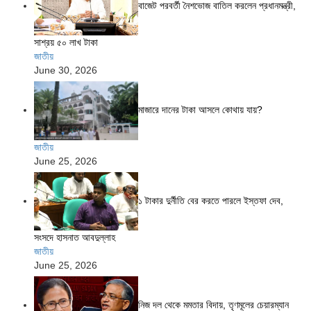
বাজেট পরবর্তী নৈশভোজ বাতিল করলেন প্রধানমন্ত্রী,
সাশ্রয় ৫০ লাখ টাকা
জাতীয়
June 30, 2026
মাজারে দানের টাকা আসলে কোথায় যায়?
জাতীয়
June 25, 2026
১ টাকার দুর্নীতি বের করতে পারলে ইস্তফা দেব,
সংসদে হাসনাত আবদুল্লাহ
জাতীয়
June 25, 2026
নিজ দল থেকে মমতার বিদায়, তৃণমূলের চেয়ারম্যান