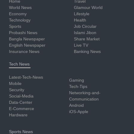
Home
Travel
World News
Glamour World
Economy
Lifestyle
Technology
Health
Sports
Job Circular
Probashi News
Islami Jibon
Bangla Newspaper
Share Market
English Newspaper
Live TV
Insurance News
Banking News
Tech News
Latest-Tech-News
Gaming
Mobile
Tech-Tips
Security
Networking-and-
Social-Media
Communication
Data-Center
Android
E-Commerce
iOS-Apple
Hardware
Sports News