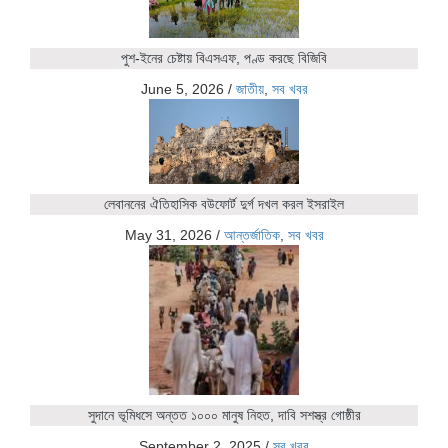
পুশ-ইনের চেষ্টায় বিএসএফ, পণ্ড করছে বিজিবি
June 5, 2026
/
জাতীয়
,
সব খবর
লেবাননের ঐতিহাসিক বউফোর্ট দুর্গ দখল করল ইসরাইল
May 31, 2026
/
আন্তর্জাতিক
,
সব খবর
সুদানে ভূমিধসে অন্তত ১০০০ মানুষ নিহত, দাবি সশস্ত্র গোষ্ঠীর
September 2, 2025
/
সব খবর