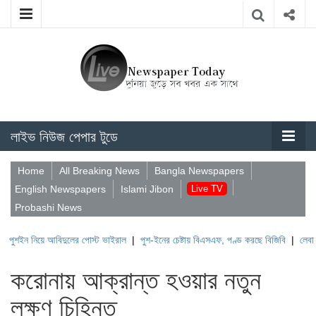
লাইভ নিউজ পেপার টুডে
Home
All Breaking News
Bangla Newspapers
English Newspapers
Islami Jibon
Live TV
Probashi News
য়ে আবিদুলের পোস্ট ভাইরাল
|
পুশ-ইনের চেষ্টায় বিএসএফ, পণ্ড করছে বিজিবি
|
লেবাননের ঐতিহাস
করোনায় আক্রান্ত হওয়ার নতুন
লক্ষণ চিহ্নিত