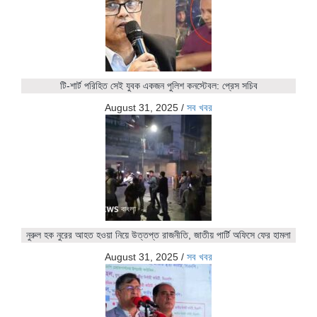
টি-শার্ট পরিহিত সেই যুবক একজন পুলিশ কনস্টেবল: প্রেস সচিব
August 31, 2025
/
সব খবর
নুরুল হক নুরের আহত হওয়া নিয়ে উত্তপ্ত রাজনীতি, জাতীয় পার্টি অফিসে ফের হামলা
August 31, 2025
/
সব খবর