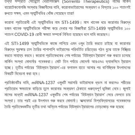
তথ্য! সম্প্রতি সোরেন্টো থেরাপিউটিক্স (Sorrento Therapeutics) নামের মার্কিন
বায়োটেকনোলজি সংস্থার বিজ্ঞানীদের দাবি, করোনাভাইরাসের সংক্রমণ ও বিস্তার ১০০ শতাংশই
রুখতে সক্ষম, এমন অ্যান্টিবডির খোঁজ পেয়েছেন তারা!
করোনা প্রতিরোধী এই অ্যান্টিবডির নাম STI-1499। মাস খানেক ধরে করোনার বিরুদ্ধে
ডজন খানেক অ্যান্টিবডিকে পরীক্ষা করে দেখার পর বিজ্ঞানীরা STI-1499 অ্যান্টিবডির ১০০
শতাংশ COVID-19 রোধী ক্ষমতা সম্পর্কে নিশ্চিত হয়েছেন বলে দাবি করেছেন।
এই STI-1499 অ্যান্টিবডিকে কাজে লাগিয়ে এমন ওষুধ তৈরি করতে চাইছে যা করোনার
বিরুদ্ধে সুরক্ষার ঢাল তৈরির পাশাপাশি ভাইরাসের পরিবর্তিত চরিত্রের গঠন বুঝে তাকে নিষ্ক্রিয়
করতে সাহায্য করবে। করোনা প্রতিষেধকের শেষ পর্যায়ের ‘হিউম্যান ট্রায়াল’ শুরু করতে চলেছে
মার্কিন সংস্থা মোদার্নার গবেষকরা। মোট তিন পর্যায়ে মোদের্না আরএনএ ভ্যাকসিনে ট্রায়াল
হচ্ছে। তৃতীয় পর্যায়ের ‘হিউম্যান ট্রায়াল’-এর ফলাফল হাতে আসার পর বাণিজ্যিক উৎপাদনের
বিষয়টি বিবেচনা করা হবে।
প্রতিষ্ঠানটির দাবি, mRNA-1237 ওষুধটি সরাসরি ভাইরাসকে ধ্বংস না করলেও শরীরের
প্রতিরোধ ক্ষমতাকে বাড়িয়ে তুলে করোনার সংক্রমণ ঠেকাতে গুরুত্বপূর্ণ ভূমিকা নেবে। জুলাই
মাসের মধ্যেই mRNA-1237 ওষুধটির শেষ পর্যায়ের ‘হিউম্যান ট্রায়াল’ সেরে ফেলতে চায়
সংস্থা। তার পরই এর উৎপাদন শুরু করবে মোদার্না। অক্সফোর্ড বিশ্ববিদ্যালয়ের গবেষকদের
তৈরি প্রতিষেধকটির তৃতীয় তথা অন্তিম পর্যায়ের হিউম্যান ট্রায়ালের তোড়জোড় শুরু হয়েছে