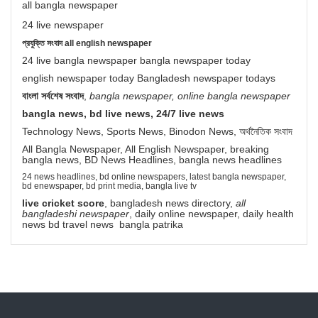
all bangla newspaper
24 live newspaper
প্রযুক্তি সংবাদ all english newspaper
24 live bangla newspaper bangla newspaper today
english newspaper today Bangladesh newspaper todays
বাংলা সর্বশেষ সংবাদ
,
bangla newspaper, online bangla newspaper
bangla news, bd live news, 24/7 live news
Technology News, Sports News, Binodon News, অর্থনৈতিক সংবাদ
All Bangla Newspaper, All English Newspaper, breaking
bangla news, BD News Headlines, bangla news headlines
24 news headlines, bd online newspapers, latest bangla newspaper,
bd enewspaper, bd print media, bangla live tv
live cricket score
, bangladesh news directory,
all
bangladeshi newspaper
, daily online newspaper, daily health
news bd travel news bangla patrika