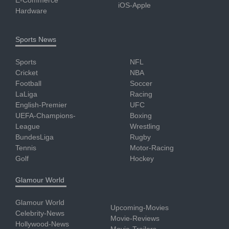
iOS-Apple
Hardware
Sports News
Sports
NFL
Cricket
NBA
Football
Soccer
LaLiga
Racing
English-Premier
UFC
UEFA-Champions-
Boxing
League
Wrestling
BundesLiga
Rugby
Tennis
Motor-Racing
Golf
Hockey
Glamour World
Glamour World
Upcoming-Movies
Celebrity-News
Movie-Reviews
Hollywood-News
Movie-Trailers