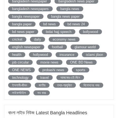
bangladesh newspaper
bangladesh news paper
bangladesh newspapers
bangla news
bangla newspaper
bangla news paper
bangla paper
bd news
bd news 24
bd news paper
bidai hajj speech
bollywood
cricket
daily
economy news
english newspaper
football
glamour world
health
hollywood
insurance
islami jibon
job circular
movie news
ONE BD News
ONE NEWS
probashi news
sports
technology
travel
আজকের-এই-দিনে
ইসলামী-জীবন
জাতীয়
তথ্য-প্রযুক্তি
বিনোদনের খবর
লাইফস্টাইল
সব খবর
বাংলা লাইভ নিউজ Latest Bangla Headlines