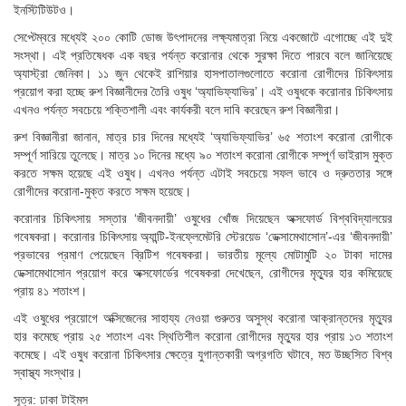
ইনস্টিটিউটও।
সেপ্টেম্বরে মধ্যেই ২০০ কোটি ডোজ উৎপাদনের লক্ষ্যমাত্রা নিয়ে একজোটে এগোচ্ছে এই দুই
সংস্থা। এই প্রতিষেধক এক বছর পর্যন্ত করোনার থেকে সুরক্ষা দিতে পারবে বলে জানিয়েছে
অ্যাস্ট্রা জেনিকা। ১১ জুন থেকেই রাশিয়ার হাসপাতালগুলোতে করোনা রোগীদের চিকিৎসায়
প্রয়োগ করা হচ্ছে রুশ বিজ্ঞানীদের তৈরি ওষুধ ‘অ্যাভিফ্যাভির’। এই ওষুধকে করোনার চিকিৎসায়
এখনও পর্যন্ত সবচেয়ে শক্তিশালী এবং কার্যকরী বলে দাবি করেছেন রুশ বিজ্ঞানীরা।
রুশ বিজ্ঞানীরা জানান, মাত্র চার দিনের মধ্যেই ‘অ্যাভিফ্যাভির’ ৬৫ শতাংশ করোনা রোগীকে
সম্পূর্ণ সারিয়ে তুলেছে। মাত্র ১০ দিনের মধ্যে ৯০ শতাংশ করোনা রোগীকে সম্পূর্ণ ভাইরাস মুক্ত
করতে সক্ষম হয়েছে এই ওষুধ। এখনও পর্যন্ত এটাই সবচেয়ে সফল ভাবে ও দ্রুততার সঙ্গে
রোগীদের করোনা-মুক্ত করতে সক্ষম হয়েছে।
করোনার চিকিৎসায় সস্তার ‘জীবনদায়ী’ ওষুধের খোঁজ দিয়েছেন অক্সফোর্ড বিশ্ববিদ্যালয়ের
গবেষকরা। করোনার চিকিৎসায় অ্যান্টি-ইনফ্লেমেটরি স্টেরয়েড ‘ডেক্সামেথাসোন’-এর ‘জীবনদায়ী’
প্রভাবের প্রমাণ পেয়েছেন ব্রিটিশ গবেষকরা। ভারতীয় মূল্যে মোটামুটি ২০ টাকা দামের
ডেক্সামেথাসোন প্রয়োগ করে অক্সফোর্ডের গবেষকরা দেখেছেন, রোগীদের মৃত্যুর হার কমিয়েছে
প্রায় ৪১ শতাংশ।
এই ওষুধের প্রয়োগে অক্সিজেনের সাহায্য নেওয়া গুরুতর অসুস্থ করোনা আক্রান্তদের মৃত্যুর
হার কমেছে প্রায় ২৫ শতাংশ এবং স্থিতিশীল করোনা রোগীদের মৃত্যুর হার প্রায় ১৩ শতাংশ
কমেছে। এই ওষুধ করোনা চিকিৎসার ক্ষেত্রে যুগান্তকারী অগ্রগতি ঘটাবে, মত উচ্ছসিত বিশ্ব
স্বাস্থ্য সংস্থার।
সূত্র: ঢাকা টাইমস