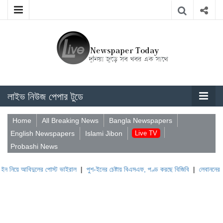
লাইভ নিউজ পেপার টুডে
Home
All Breaking News
Bangla Newspapers
English Newspapers
Islami Jibon
Live TV
Probashi News
িদুলের পোস্ট ভাইরাল
|
পুশ-ইনের চেষ্টায় বিএসএফ, পণ্ড করছে বিজিবি
|
লেবাননের ঐতিহাসিক ব