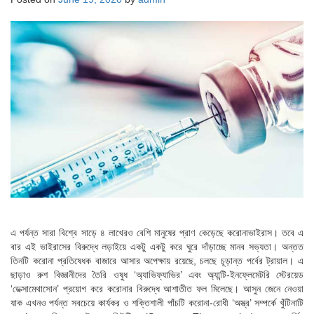
এ পর্যন্ত সারা বিশ্বে সাড়ে ৪ লাখেরও বেশি মানুষের প্রাণ কেড়েছে করোনাভাইরাস। তবে এ
বার এই ভাইরাসের বিরুদ্ধে লড়াইয়ে একটু একটু করে ঘুরে দাঁড়াচ্ছে মানব সভ্যতা। অন্তত
তিনটি করোনা প্রতিষেধক বাজারে আসার অপেক্ষায় রয়েছে, চলছে চূড়ান্ত পর্বের ট্রায়াল। এ
ছাড়াও রুশ বিজ্ঞানীদের তৈরি ওষুধ ‘অ্যাভিফ্যাভির’ এবং অ্যান্টি-ইনফ্লেমেটরি স্টেরয়েড
‘ডেক্সামেথাসোন’ প্রয়োগ করে করোনার বিরুদ্ধে আশাতীত ফল মিলেছে। আসুন জেনে নেওয়া
যাক এখনও পর্যন্ত সবচেয়ে কার্যকর ও শক্তিশালী পাঁচটি করোনা-রোধী ‘অস্ত্র’ সম্পর্কে খুঁটিনাটি