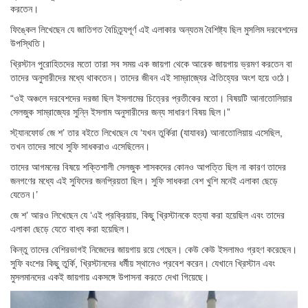
করতেন।
ফিঙ্কেল লিখেছেন যে জাতিগত বৈচিত্র্যপূর্ণ এই এলাকার অন্যতম বৈশিষ্ট্য ছিল মুসলিম দরবেশদের
উপস্থিতি।
খ্রিস্টান পুরোহিতদের মতো তারা সব সময় এক জায়গা থেকে আরেক জায়গায় ভ্রমণ করতেন বা
তাদের অনুসারীদের মধ্যে থাকতেন। তাদের জীবন এই সাম্রাজ্যের ঐতিহ্যের অংশ হয়ে ওঠে।
“ওই অঞ্চলে দরবেশদের দরজা ছিল ইসলামের চিত্রের প্রতীকের মতো। বিষয়টি আনাতোলিয়ার
সেলজুক সাম্রাজ্যের সুন্নি ইসলাম অনুসারীদের জন্য সাধারণ বিষয় ছিল।”
স্ট্যানফোর্ড জে শ’ তার বইতে লিখেছেন যে ‘যখন তুর্কিরা (যাযাবর) আনাতোলিয়ায় এসেছিল,
তখন তাদের সাথে সুফি সাধকরাও এসেছিলেন।
তাদের আগমনের বিষয়ে শক্তিশালী সেলজুক শাসকদের কোনও আপত্তি ছিল না কারণ তাদের
জনগণের মধ্যে এই সুফিদের জনপ্রিয়তা ছিল। সুফি সাধকরা বেশ খুশি মনেই এলাকা ছেড়ে
যেতেন।’
জে শ’ আরও লিখেছেন যে ‘এই প্রক্রিয়ায়, কিছু খ্রিস্টানকে হত্যা করা হয়েছিল এবং তাদের
এলাকা ছেড়ে যেতে বাধ্য করা হয়েছিল।
কিন্তু তাদের বেশিরভাগই নিজেদের জায়গায় রয়ে গেছেন। কেউ কেউ ইসলামও গ্রহণ করেছেন।
সুফি বংশের কিছু তুর্কি, খ্রিস্টানদের ধর্মীয় স্থানেও প্রবেশ করেন। যেখানে খ্রিস্টান এবং
মুসলমানদের একই জায়গায় একসঙ্গে উপাসনা করতে দেখা গিয়েছে।