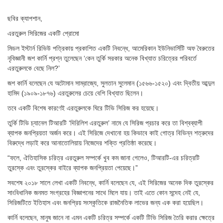
ছবির ক্যাপশান,
এরতুরুল সিরিজের একটি প্রোমো
মিডল ইস্টার্ন রিভিউ পত্রিকায় প্রকাশিত একটি নিবন্ধে, আমেরিকান ইউনিভার্সিটি অফ বৈরুতের
নৃবিজ্ঞানী জশ কার্নি প্রশ্ন তুলেছেন ‘কেন তুর্কি সরকার অনেক বিখ্যাত চরিত্রের পরিবর্তে
এরতুরুলকে বেছে নিল?’
জশ কার্নি বলেছেন যে অটোমান সাম্রাজ্যে, সুলতান সুলেমান (১৫৬৬-১৫২০) এবং দ্বিতীয় আব্দুল
হামিদ (১৯০৯-১৮৭৬) এরতুরুলের চেয়ে বেশি বিখ্যাত ছিলেন।
তবে একটি বিশেষ কারণেই এরতুরুলকে ঘিরে টিভি সিরিজ কর হয়েছে।
তুর্কি টিভি চ্যানেল টিআরটি ‘দিরিলিশ এরতুরুল’ নামে যে সিরিজ প্রচার করে তা বিশ্বব্যাপী
ব্যাপক জনপ্রিয়তা অর্জন করে। এই সিরিজে দেখানো হয় কিভাবে কাই গোত্র বিভিন্ন শত্রুদের
বিরুদ্ধে লড়াই করে আনাতোলিয়ায় নিজেদের শক্তি প্রতিষ্ঠা করেছে।
“ফলে, ঐতিহাসিক চরিত্র এরতুরুল সম্পর্কে খুব কম জানা গেলেও, টিআরটি-এর চরিত্রটি
তুরস্কে এবং তুরস্কের বাইরে ব্যাপক জনপ্রিয়তা পেয়েছে।”
সবশেষ ২০১৮ সালে লেখা একটি নিবন্ধে, কার্নি বলেছেন যে, এই সিরিজের অনেক দিক তুরস্কের
সাংবিধানিক জনমত সংগ্রহের বিজ্ঞাপনের সাথে মিলে যায়। তাই এতে কোন সন্দেহ নেই যে,
সিরিজটিতে ইতিহাস এবং জনপ্রিয় সংস্কৃতিকে রাজনৈতিক লাভের জন্য এক করা হয়েছিল।
কার্নি বলেছেন, মানুষ জানে না এমন একটি চরিত্র সম্পর্কে একটি টিভি সিরিজ তৈরি করার ক্ষেত্রে