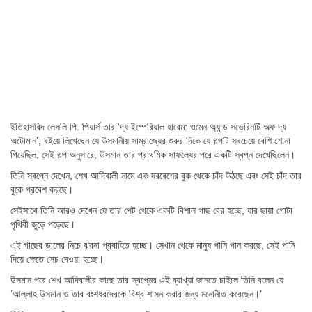
ইতিহাসবিদ লেসলি পি. পিয়ার্স তার ‘দ্য ইম্পেরিয়াল হারেম: ওমেন অ্যান্ড সভেরিনটি অফ দ্য
অটোমান’, বইয়ে লিখেছেন যে উসমানীয় সাম্রাজ্যের শুরুর দিকে যে গল্পটি সবচেয়ে বেশি শোনা
গিয়েছিল, সেই গল্প অনুসারে, উসমান তার প্রাথমিক সাফল্যের পরে একটি স্বপ্ন দেখেছিলেন।
তিনি স্বপ্নে দেখেন, শেখ আদিবালী নামে এক দরবেশের বুক থেকে চাঁদ উঠছে এবং সেই চাঁদ তার
বুকে প্রবেশ করছে।
সেইসাথে তিনি আরও দেখেন যে তার পেট থেকে একটি বিশাল গাছ বের হচ্ছে, যার ছায়া গোটা
পৃথিবী জুড়ে পড়েছে।
এই গাছের ডালের নিচে ঝরনা প্রবাহিত হচ্ছে। সেখান থেকে মানুষ পানি পান করছে, সেই পানি
দিয়ে ক্ষেতে সেচ দেওয়া হচ্ছে।
উসমান পরে শেখ আদিবালীর কাছে তার স্বপ্নের এই ব্যাখ্যা জানতে চাইলে তিনি বলেন যে
‘আল্লাহ উসমান ও তার বংশধরদেরকে বিশ্ব শাসন করার জন্য মনোনীত করেছেন।’