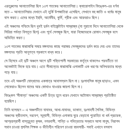
এরতুরুলের আনাতোলিয়া ছিল ১৩শ শতকের আনাতোলিয়া। ক্যারোলাইন ফিঙ্কেল-এর বর্ণনা
মতে – আনাতোলিয়ার যেখানে এই তুর্কি উপজাতিরা এসেছিল, সেখানে বহু জাতি ও ধর্মের মানুষ
বাস করত। এদের মধ্যে ইহুদি, আর্মেনীয়, কুর্দি, গ্রীক এবং আরবরাও ছিল।
এই অঞ্চলের পশ্চিমে ছিল খুবই দুর্বল বাইজেন্টাইন সাম্রাজ্য (যা পুরানো দিনে আনাতোলিয়া থেকে
সিরিয়া পর্যন্ত বিস্তৃত ছিল) এবং পূর্বে সেলজুক ছিল, যারা নিজেদেরকে রোমান সেলজুক বলে
অভিহিত করত।
১৩শ শতকের মাঝামাঝি সময়ে মঙ্গলদের কাছে পরাজয় সেলজুকদের দুর্বল করে দেয় এবং তাদের
মঙ্গলদের প্রতি আনুগত্য প্রকাশে বাধ্য করে।
সে হিসেবে এই দুটি অঞ্চলে আগে দুটি শক্তিশালী সরকারের কর্তৃত্ব থাকলেও পরবর্তীতে তা
অনেকটাই ফিকে হয়ে যায়। এতে সীমান্তের মাঝামাঝি এলাকাটি এক ধরণের অনিশ্চয়তার মধ্যে
পড়ে যায়।
তবে এই অঞ্চলটি যোদ্ধাদের একমাত্র আবাসস্থল ছিল না। দুঃসাহসিক মানুষ ছাড়াও, এমন
লোকেরাও ছিলেন যাদের আর কোথাও যাওয়ার জায়গা ছিল না।
ফিঙ্কেল ‘সীমান্ত’ অঞ্চলের একটি চিত্র তুলে ধরেন যেখানে অটোমান সাম্রাজ্য প্রতিষ্ঠিত
হয়েছিল।
তিনি বলেছেন – এ অঞ্চলটিতে যাযাবর, আধা-যাযাবর, ডাকাত, দুঃসাহসী সৈনিক, বিভিন্ন
অঞ্চলের ক্রীতদাস, দরবেশ, সন্ন্যাসী, বিভিন্ন এলাকায় ঘুরে বেড়ানো পুরোহিত বা ধর্ম প্রচারক,
আশ্রয়প্রার্থী বাস্তুচ্যুত কৃষক, নগরবাসী, শান্তি ও পবিত্রতার সন্ধানে আসা মানুষ, নিরাপদ
স্থান চাওয়া মুসলিম শিক্ষক ও ভীতিহীন পরিবেশ চাওয়া ব্যবসায়ী- সবাই এখানে বসবাস