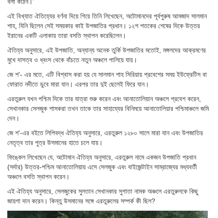
বলা কঠিন।’
এই বিখ্যাত ঐতিহ্যের বর্ণনা দিয়ে গিয়ে তিনি লিখেছেন, অটোমানদের পূর্বপুরুষ আমজাদ সালমান
শাহ, যিনি ছিলেন সেই সময়কার কাই উপজাতির প্রধান। ১২শ শতকের শেষের দিকে উত্তর
ইরানের একটি এলাকায় তারা বসতি স্থাপন করেছিলেন।
ঐতিহ্য অনুসারে, এই উপজাতি, অন্যান্য অনেক তুর্কি উপজাতির মতোই, মঙ্গলদের আক্রমণের
মুখে দাসত্ব ও ধ্বংস থেকে বাঁচতে নতুন অঞ্চলে পালিয়ে যায়।
জে শ’- এর মতে, এটি বিশ্বাস করা হয় যে সালমান শাহ সিরিয়ায় প্রবেশের সময় ইউফ্রেটিস বা
ফোরাত নদীতে ডুবে মারা যান। এরপর তার দুই ছেলেই ফিরে যান।
এরতুরুল যখন পশ্চিম দিকে তার যাত্রা শুরু করেন এবং আনাতোলিয়ান অঞ্চলে প্রবেশ করেন,
সেখানকার সেলজুক শাসকরা তখন তাকে তার সাহায্যের বিনিময়ে আনাতোলিয়ার পশ্চিমাঞ্চলে জমি
দেন।
জে শ’-এর বইতে লিপিবদ্ধ ঐতিহ্য অনুসারে, এরতুরুল ১২৮০ সালে মারা যান এবং উপজাতির
নেতৃত্ব তার পুত্র উসমানের হাতে চলে যায়।
ফিঙ্কেল লিখেছেন যে, অটোমান ঐতিহ্য অনুসারে, এরতুরুল নামে একজন উপজাতি প্রধান
(সর্দার) উত্তর-পশ্চিম আনাতোলিয়ায় এসে সেলজুক এবং বাইজেন্টাইন সাম্রাজ্যের মধ্যবর্তী
অঞ্চলে বসতি স্থাপন করেন।
এই ঐতিহ্য অনুসারে, সেলজুকের সুলতান সেখানকার সুগাতা নামক অঞ্চলে এরতুরুলকে কিছু
জায়গা দান করেন। কিন্তু উসমানের সঙ্গে এরতুরুলের সম্পর্ক কী ছিল?