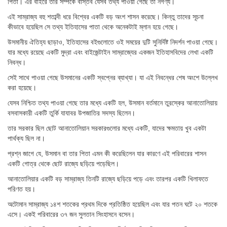
পিতা। এর বাইরে তার সম্পর্কে বাস্তব যেসব তথ্য পাওয়া গেছে তা নগণ্য।
এই সাম্রাজ্য বহু শতাব্দী ধরে বিশ্বের একটি বড় অংশ শাসন করেছে। কিন্তু তাদের সূচনা
কীভাবে হয়েছিল সে তথ্য ইতিহাসের পাতা থেকে অনেকটাই ম্লান হয়ে গেছে।
উসমানীয় ঐতিহ্য ছাড়াও, ইতিহাসের বইগুলোতে ওই সময়ের দুটি সুনির্দিষ্ট নিদর্শন পাওয়া গেছে।
যার মধ্যে রয়েছে একটি মুদ্রা এবং বাইজেন্টাইন সাম্রাজ্যের একজন ইতিহাসবিদের লেখা একটি
নিবন্ধ।
সেই সাথে পাওয়া গেছে উসমানের একটি স্বপ্নের ব্যাখ্যা। যা এই নিবন্ধের শেষ অংশে উল্লেখ
করা হয়েছে।
যেসব নিশ্চিত তথ্য পাওয়া গেছে তার মধ্যে একটি হল, উসমান বর্তমানে তুরস্কের আনাতোলিয়ায়
বসবাসকারী একটি তুর্কি যাযাবর উপজাতির সদস্য ছিলেন।
তার সরকার ছিল ছোট আনাতোলিয়ান সরকারগুলোর মধ্যে একটি, যাদের ক্ষমতায় খুব একটা
পার্থক্য ছিল না।
প্রশ্ন জাগে যে, উসমান বা তার পিতা এমন কী করেছিলেন যার কারণে এই পরিবারের শাসন
একটি গোত্র থেকে ছোট রাজ্যে ছড়িয়ে পড়েছিল।
আনাতোলিয়ার একটি বড় সাম্রাজ্য তিনটি রাজ্যে ছড়িয়ে পড়ে এবং তারপর একটি খিলাফতে
পরিণত হয়।
অটোমান সাম্রাজ্য ১৪শ শতকের প্রথম দিকে প্রতিষ্ঠিত হয়েছিল এবং যার পতন ঘটে ২০ শতকে
এসে। একই পরিবারের ৩৭ জন সুলতান সিংহাসনে বসেন।