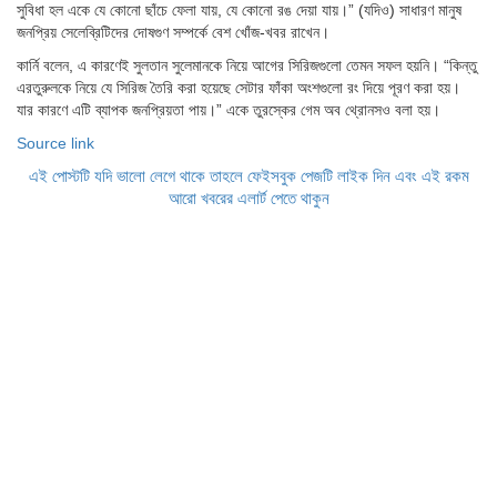
সুবিধা হল একে যে কোনো ছাঁচে ফেলা যায়, যে কোনো রঙ দেয়া যায়।” (যদিও) সাধারণ মানুষ
জনপ্রিয় সেলেব্রিটিদের দোষগুণ সম্পর্কে বেশ খোঁজ-খবর রাখেন।
কার্নি বলেন, এ কারণেই সুলতান সুলেমানকে নিয়ে আগের সিরিজগুলো তেমন সফল হয়নি। “কিন্তু
এরতুরুলকে নিয়ে যে সিরিজ তৈরি করা হয়েছে সেটার ফাঁকা অংশগুলো রং দিয়ে পূরণ করা হয়।
যার কারণে এটি ব্যাপক জনপ্রিয়তা পায়।” একে তুরস্কের গেম অব থ্রোনসও বলা হয়।
Source link
এই পোস্টটি যদি ভালো লেগে থাকে তাহলে ফেইসবুক পেজটি লাইক দিন এবং এই রকম
আরো খবরের এলার্ট পেতে থাকুন