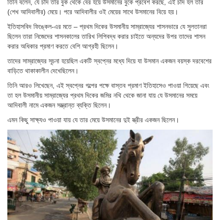
তিনি বলেন, যে চাঁদ তার বুক থেকে বের হয়ে উসমানের বুকে প্রবেশ করছে, এই চাঁদ হল তার
(শেখ আদিবালীর) মেয়ে। পরে আদিবালীর ওই মেয়ের সাথে উসমানের বিয়ে হয়।
ইতিহাসবিদ ফিঙ্কেল-এর মতে – প্রথম দিকের উসমানীয় সাম্রাজ্যের শাসনভারে যে সুলতানরা
ছিলেন তারা নিজেদের শাসনকালের তারিখ লিপিবদ্ধ করার চাইতে অন্যদের উপর তাদের শাসন
করার অধিকার প্রমাণ করতে বেশি আগ্রহী ছিলেন।
তাদের সাম্রাজ্যের সূচনা হয়েছিল একটি স্বপ্নের মধ্যে দিয়ে যা উসমান একজন বয়স্ক দরবেশের
বাড়িতে থাকাকালীন দেখেছিলেন।
তিনি আরও লিখেছেন, এই স্বপ্নের গল্পের পক্ষে বাস্তব প্রমাণ ইতিহাসেও পাওয়া গিয়েছে এবং
তা হল উসমানীয় সাম্রাজ্যের প্রথম দিকের জমির নথি থেকে জানা যায় যে উসমানের সময়ে
আদিবালী নামে একজন সম্ভ্রান্ত ব্যক্তি ছিলেন।
এমন কিছু সাক্ষ্যও পাওয়া যায় যে তার মেয়ে উসমানের দুই স্ত্রীর একজন ছিলেন।