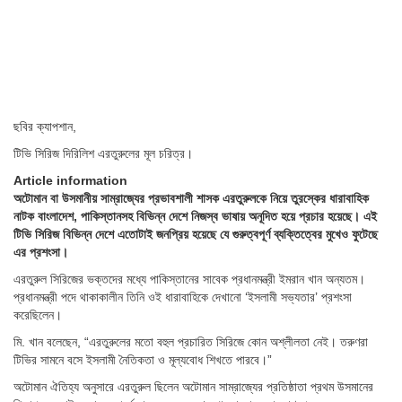
ছবির ক্যাপশান,
টিভি সিরিজ দিরিলিশ এরতুরুলের মূল চরিত্র।
Article information
অটোমান বা উসমানীয় সাম্রাজ্যের প্রভাবশালী শাসক এরতুরুলকে নিয়ে তুরস্কের ধারাবাহিক
নাটক বাংলাদেশ, পাকিস্তানসহ বিভিন্ন দেশে নিজস্ব ভাষায় অনূদিত হয়ে প্রচার হয়েছে। এই
টিভি সিরিজ বিভিন্ন দেশে এতোটাই জনপ্রিয় হয়েছে যে গুরুত্বপূর্ণ ব্যক্তিত্বের মুখেও ফুটেছে
এর প্রশংসা।
এরতুরুল সিরিজের ভক্তদের মধ্যে পাকিস্তানের সাবেক প্রধানমন্ত্রী ইমরান খান অন্যতম।
প্রধানমন্ত্রী পদে থাকাকালীন তিনি ওই ধারাবাহিকে দেখানো ‘ইসলামী সভ্যতার’ প্রশংসা
করেছিলেন।
মি. খান বলেছেন, “এরতুরুলের মতো বহুল প্রচারিত সিরিজে কোন অশ্লীলতা নেই। তরুণরা
টিভির সামনে বসে ইসলামী নৈতিকতা ও মূল্যবোধ শিখতে পারবে।”
অটোমান ঐতিহ্য অনুসারে এরতুরুল ছিলেন অটোমান সাম্রাজ্যের প্রতিষ্ঠাতা প্রথম উসমানের