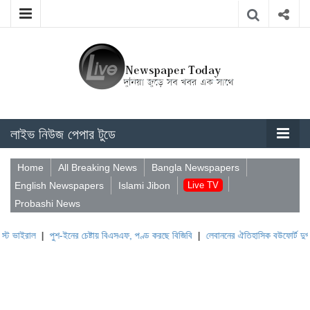
লাইভ নিউজ পেপার টুডে
Home
All Breaking News
Bangla Newspapers
English Newspapers
Islami Jibon
Live TV
Probashi News
পুশ-ইনের চেষ্টায় বিএসএফ, পণ্ড করছে বিজিবি
|
লেবাননের ঐতিহাসিক বউফোর্ট দুর্গ দখল করল ইস