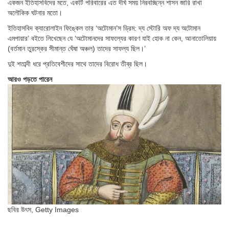
একজন ইতিহাসবিদের মতে, একটি পরিবারের এত দীর্ঘ সময় নিরবচ্ছিন্ন শাসন জারি রাখা
অলৌকিক ঘটনার মতো।
ইতিহাসবিদ ক্যারোলাইন ফিঙ্কেল তার ‘অটোমান’স ড্রিম: দ্য স্টোরি অফ দ্য অটোমান
এমপায়ার’ বইতে লিখেছেন যে ‘অটোমানদের সাফল্যের কারণ যাই হোক না কেন, আনাতোলিয়ায়
(বর্তমান তুরস্কের সীমান্ত ঘেঁষা অঞ্চল) তাদের সাফল্য ছিল।’
দুই শতাব্দী ধরে প্রতিবেশীদের সাথে তাদের বিরোধ তীব্র ছিল।
আরও পড়তে পারেন
ছবির উৎস,
Getty Images