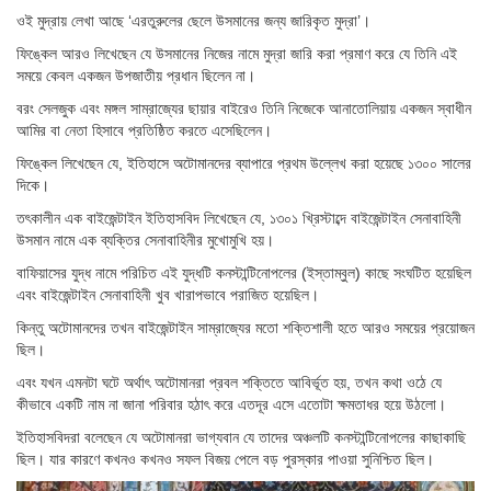
ওই মুদ্রায় লেখা আছে ‘এরতুরুলের ছেলে উসমানের জন্য জারিকৃত মুদ্রা’।
ফিঙ্কেল আরও লিখেছেন যে উসমানের নিজের নামে মুদ্রা জারি করা প্রমাণ করে যে তিনি এই
সময়ে কেবল একজন উপজাতীয় প্রধান ছিলেন না।
বরং সেলজুক এবং মঙ্গল সাম্রাজ্যের ছায়ার বাইরেও তিনি নিজেকে আনাতোলিয়ায় একজন স্বাধীন
আমির বা নেতা হিসাবে প্রতিষ্ঠিত করতে এসেছিলেন।
ফিঙ্কেল লিখেছেন যে, ইতিহাসে অটোমানদের ব্যাপারে প্রথম উল্লেখ করা হয়েছে ১৩০০ সালের
দিকে।
তৎকালীন এক বাইজেন্টাইন ইতিহাসবিদ লিখেছেন যে, ১৩০১ খ্রিস্টাব্দে বাইজেন্টাইন সেনাবাহিনী
উসমান নামে এক ব্যক্তির সেনাবাহিনীর মুখোমুখি হয়।
বাফিয়াসের যুদ্ধ নামে পরিচিত এই যুদ্ধটি কনস্টান্টিনোপলের (ইস্তাম্বুল) কাছে সংঘটিত হয়েছিল
এবং বাইজেন্টাইন সেনাবাহিনী খুব খারাপভাবে পরাজিত হয়েছিল।
কিন্তু অটোমানদের তখন বাইজেন্টাইন সাম্রাজ্যের মতো শক্তিশালী হতে আরও সময়ের প্রয়োজন
ছিল।
এবং যখন এমনটা ঘটে অর্থাৎ অটোমানরা প্রবল শক্তিতে আবির্ভূত হয়, তখন কথা ওঠে যে
কীভাবে একটি নাম না জানা পরিবার হঠাৎ করে এতদূর এসে এতোটা ক্ষমতাধর হয়ে উঠলো।
ইতিহাসবিদরা বলেছেন যে অটোমানরা ভাগ্যবান যে তাদের অঞ্চলটি কনস্টান্টিনোপলের কাছাকাছি
ছিল। যার কারণে কখনও কখনও সফল বিজয় পেলে বড় পুরস্কার পাওয়া সুনিশ্চিত ছিল।