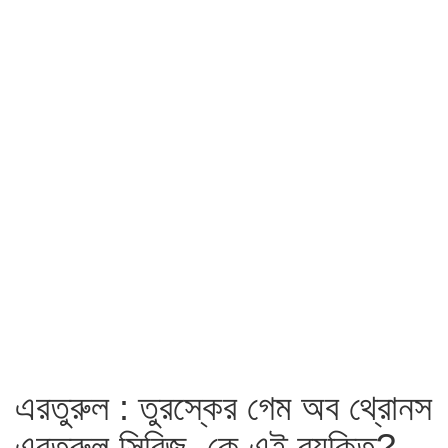
এরতুরুল : তুরস্কের গেম অব থ্রোনস
এরতুরুল সিরিজ, কে এই ব্যক্তি?