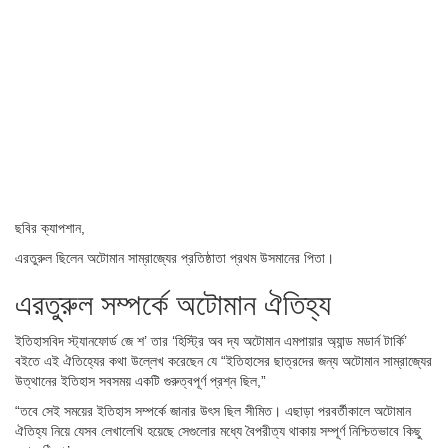
ছবির ক্যাপশান,
এরতুরুল ছিলেন অটোমান সাম্রাজ্যের প্রতিষ্ঠাতা প্রথম উসমানের পিতা।
এরতুরুল সম্পর্কে অটোমান ঐতিহ্য
ইতিহাসবিদ স্ট্যানফোর্ড জে শ’ তার ‘হিস্ট্রি অব দ্য অটোমান এমপায়ার অ্যান্ড মডার্ন টার্কি’
বইতে এই ঐতিহ্যের কথা উল্লেখ করেছেন যে “ইতিহাসের ছাত্রদের জন্য অটোমান সাম্রাজ্যের
উত্থানের ইতিহাস সবসময় একটি গুরুত্বপূর্ণ প্রশ্ন ছিল,”
“তবে সেই সময়ের ইতিহাস সম্পর্কে জানার উৎস ছিল সীমিত। এছাড়া পরবর্তীকালে অটোমান
ঐতিহ্য নিয়ে যেসব লেখালেখি হয়েছে সেগুলোর মধ্যে বৈপরীত্য থাকায় সম্পূর্ণ নিশ্চিতভাবে কিছু