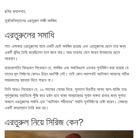
ছবির ক্যাপশান,
তুর্কমেনিস্তানের এরতুরুল গাজী মসজিদ
এরতুরুলের সমাধি
গাত এলাকায় এরতুরুলের নামে একটি ছোট মসজিদ রয়েছে এবং এরতুরুলের ছেলে তার জন্য
একটি মন্দির তৈরি করেছিলেন বলে জানা যায়। আর তারপর যোগ করেন উসমানের ছেলে
আরহান।
ক্যারোলাইন ফিঙ্কেল লিখেছেন যে, মসজিদ এবং সমাধিগুলো এতবার পুনর্নির্মাণ করা হয়েছে যে
তাদের মূল নির্মাণের কোনও চিহ্ন অবশিষ্ট নেই। তাই কোন স্থাপনাই অটোমান আমলের সঠিক
সময়কালের ব্যাখ্যা দিতে পারবে না।
তিনি আরও লিখেছেন যে, ১৯ শতকের শেষের দিকে, সুলতান দ্বিতীয় আবদ আল-হামিদ তার
পূর্বপুরুষের খ্যাতিকে পুঁজি করে দুর্বল হতে থাকা সাম্রাজ্যের সুনাম অক্ষত রাখার জন্য সুগাত
অঞ্চলে এরতুরুলের সমাধি এবং “অটোমান শহীদদের” সমাধি পুনর্নির্মাণের চেষ্টা করেন। সেজন্য
একটি কবরস্থান তৈরি করা হয়।
এরতুরুল নিয়ে সিরিজ কেন?