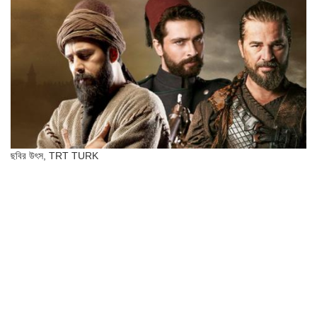
ছবির উৎস,
TRT TURK