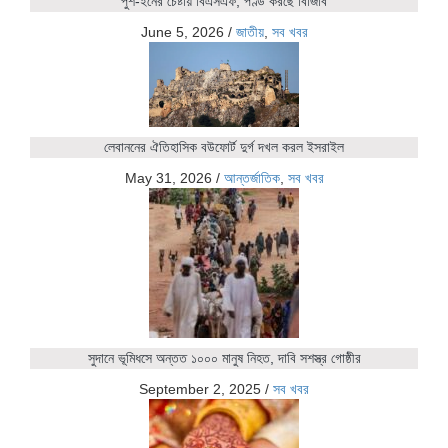
পুশ-ইনের চেষ্টায় বিএসএফ, পণ্ড করছে বিজিবি
June 5, 2026
/
জাতীয়
,
সব খবর
লেবাননের ঐতিহাসিক বউফোর্ট দুর্গ দখল করল ইসরাইল
May 31, 2026
/
আন্তর্জাতিক
,
সব খবর
সুদানে ভূমিধসে অন্তত ১০০০ মানুষ নিহত, দাবি সশস্ত্র গোষ্ঠীর
September 2, 2025
/
সব খবর