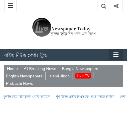
লাইভ নিউজ পেপার টুডে
Home
All Breaking News
Bangla Newspapers
English Newspapers
Islami Jibon
Live TV
Probashi News
ে আবিদুলের পোস্ট ভাইরাল
|
পুশ-ইনের চেষ্টায় বিএসএফ, পণ্ড করছে বিজিবি
|
লেবাননের ঐতিহাসি