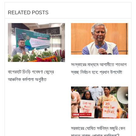
RELATED POSTS
সংস্কারের মাধ্যমে আগামীতে শতভাগ
বাগেরহাট চিংড়ি গবেষণা কেন্দ্রে
স্বচ্ছ নির্বাচন হবে: প্রধান উপদেষ্টা
আঞ্চলিক কর্মশালা অনুষ্ঠিত
সরকারের ঘোষিত সর্বনিম্ন মজুরি কেন
মানতে নারাজ পোশাক শ্রমিকরা?