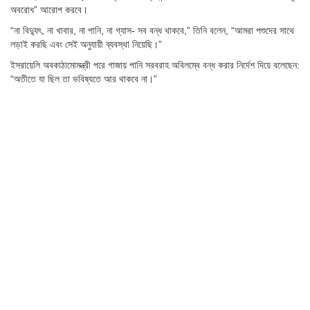
অবরোধ” আরোপ করবে।
“না বিদ্যুৎ, না খাবার, না পানি, না গ্যাস- সব বন্ধ থাকবে,” তিনি বলেন, “আমরা পশুদের সাথে
লড়াই করছি এবং সেই অনুযায়ী ব্যবস্থা নিয়েছি।”
ইসরায়েলি অবকাঠামোমন্ত্রী পরে গাজায় পানি সরবরাহ অবিলম্বে বন্ধ করার নির্দেশ দিয়ে বলেছেন:
“অতীতে যা ছিল তা ভবিষ্যতে আর থাকবে না।”