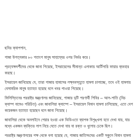
ছবির ক্যাপশান,
গাজা উপত্যকার ৮০ শতাংশ মানুষ সাহায্যের ওপর নির্ভর করে।
প্রত্যক্ষদর্শীদের থেকে জানা গিয়েছে, ইসরায়েলের সীমান্ত এলাকায় আর্টিলারি ফায়ার ব্যবহার
করছে।
ইসরায়েল জানিয়েছে যে, তারা গাজায় হামাসের লক্ষ্যবস্তুতে হামলা চালাচ্ছে, তবে ওই হামলায়
বেসামরিক মানুষ হতাহত হয়েছে বলে খবর পাওয়া গিয়েছে।
ফিলিস্তিনের পররাষ্ট্র মন্ত্রণালয় জানিয়েছে, গাজার দুটি শরণার্থী শিবির – আল-শাতি (বিচ
ক্যাম্প নামেও পরিচিত) এবং জাবালিয়া ক্যাম্পে – ইসরায়েল বিমান হামলা চালিয়েছে, এতে বেশ
কয়েকজন হতাহত হয়েছেন বলে জানা গিয়েছে।
জাবালিয়া থেকে অনলাইনে শেয়ার হওয়া এক ভিডিওতে ব্যাপক বিশৃঙ্খলা হতে দেখা যায়, যার
মধ্যে একজন ব্যক্তির লাশ নিয়ে যেতে দেখা যায় যা রক্ত ও ধুলোয় ঢেকে ছিল।
পররাষ্ট্র মন্ত্রণালয়ের পক্ষ থেকে বলা হয়েছে যে, গাজায় জাতিসংঘের একটি স্কুলে বিমান হামলা