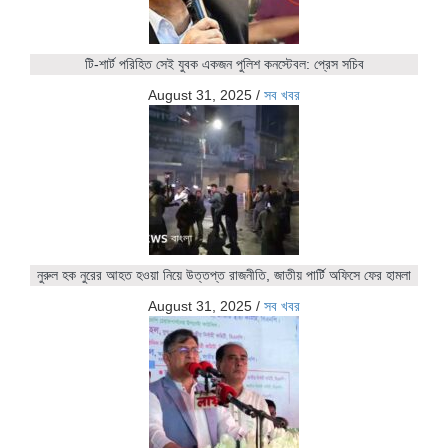
টি-শার্ট পরিহিত সেই যুবক একজন পুলিশ কনস্টেবল: প্রেস সচিব
August 31, 2025
/
সব খবর
নুরুল হক নুরের আহত হওয়া নিয়ে উত্তপ্ত রাজনীতি, জাতীয় পার্টি অফিসে ফের হামলা
August 31, 2025
/
সব খবর