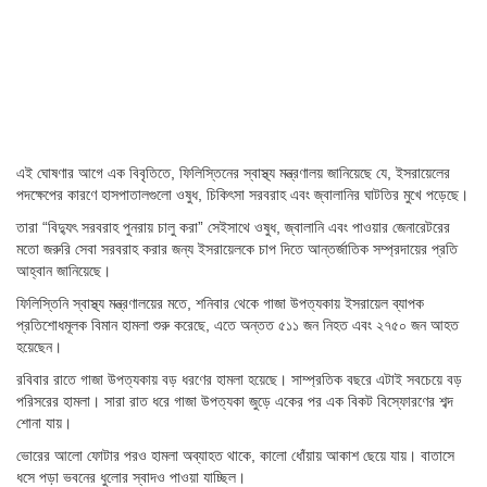
এই ঘোষণার আগে এক বিবৃতিতে, ফিলিস্তিনের স্বাস্থ্য মন্ত্রণালয় জানিয়েছে যে, ইসরায়েলের
পদক্ষেপের কারণে হাসপাতালগুলো ওষুধ, চিকিৎসা সরবরাহ এবং জ্বালানির ঘাটতির মুখে পড়েছে।
তারা “বিদ্যুৎ সরবরাহ পুনরায় চালু করা” সেইসাথে ওষুধ, জ্বালানি এবং পাওয়ার জেনারেটরের
মতো জরুরি সেবা সরবরাহ করার জন্য ইসরায়েলকে চাপ দিতে আন্তর্জাতিক সম্প্রদায়ের প্রতি
আহ্বান জানিয়েছে।
ফিলিস্তিনি স্বাস্থ্য মন্ত্রণালয়ের মতে, শনিবার থেকে গাজা উপত্যকায় ইসরায়েল ব্যাপক
প্রতিশোধমূলক বিমান হামলা শুরু করেছে, এতে অন্তত ৫১১ জন নিহত এবং ২৭৫০ জন আহত
হয়েছেন।
রবিবার রাতে গাজা উপত্যকায় বড় ধরণের হামলা হয়েছে। সাম্প্রতিক বছরে এটাই সবচেয়ে বড়
পরিসরের হামলা। সারা রাত ধরে গাজা উপত্যকা জুড়ে একের পর এক বিকট বিস্ফোরণের শব্দ
শোনা যায়।
ভোরের আলো ফোটার পরও হামলা অব্যাহত থাকে, কালো ধোঁয়ায় আকাশ ছেয়ে যায়। বাতাসে
ধসে পড়া ভবনের ধুলোর স্বাদও পাওয়া যাচ্ছিল।