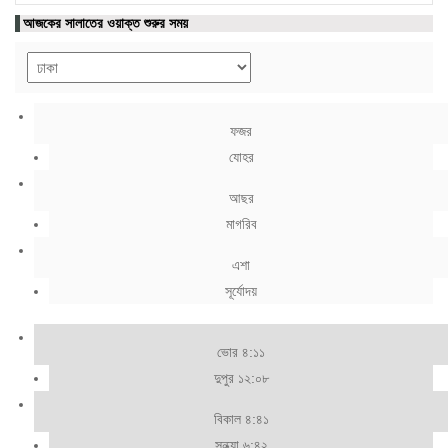
আজকের সালাতের ওয়াক্ত শুরুর সময়
ফজর
যোহর
আছর
মাগরিব
এশা
সূর্যোদয়
ভোর ৪:১১
দুপুর ১২:০৮
বিকাল ৪:৪১
সন্ধ্যা ৬:৪২