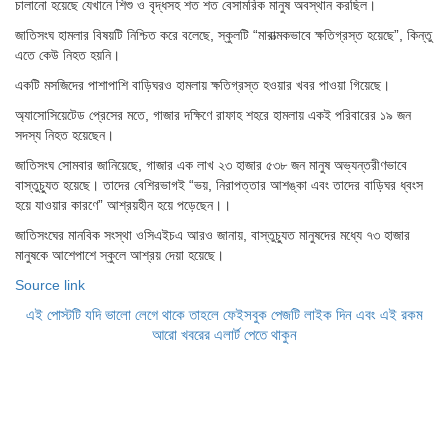
চালানো হয়েছে যেখানে শিশু ও বৃদ্ধসহ শত শত বেসামরিক মানুষ অবস্থান করছিল।
জাতিসংঘ হামলার বিষয়টি নিশ্চিত করে বলেছে, স্কুলটি “মারাত্মকভাবে ক্ষতিগ্রস্ত হয়েছে”, কিন্তু
এতে কেউ নিহত হয়নি।
একটি মসজিদের পাশাপাশি বাড়িঘরও হামলায় ক্ষতিগ্রস্ত হওয়ার খবর পাওয়া গিয়েছে।
অ্যাসোসিয়েটেড প্রেসের মতে, গাজার দক্ষিণে রাফাহ শহরে হামলায় একই পরিবারের ১৯ জন
সদস্য নিহত হয়েছেন।
জাতিসংঘ সোমবার জানিয়েছে, গাজার এক লাখ ২৩ হাজার ৫৩৮ জন মানুষ অভ্যন্তরীণভাবে
বাস্তুচ্যুত হয়েছে। তাদের বেশিরভাগই “ভয়, নিরাপত্তার আশঙ্কা এবং তাদের বাড়িঘর ধ্বংস
হয়ে যাওয়ার কারণে” আশ্রয়হীন হয়ে পড়েছেন।।
জাতিসংঘের মানবিক সংস্থা ওসিএইচএ আরও জানায়, বাস্তুচ্যুত মানুষদের মধ্যে ৭৩ হাজার
মানুষকে আশেপাশে স্কুলে আশ্রয় দেয়া হয়েছে।
Source link
এই পোস্টটি যদি ভালো লেগে থাকে তাহলে ফেইসবুক পেজটি লাইক দিন এবং এই রকম
আরো খবরের এলার্ট পেতে থাকুন