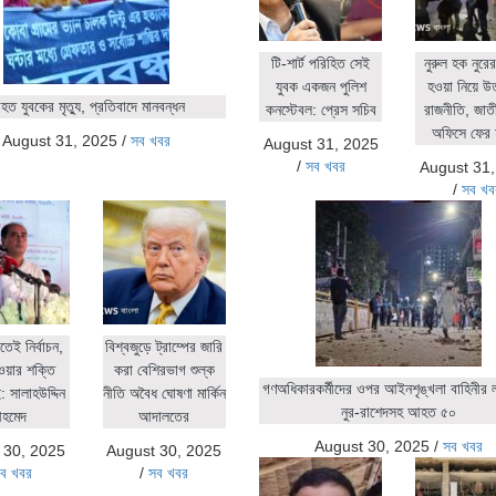
টি-শার্ট পরিহিত সেই
নুরুল হক নুর
যুবক একজন পুলিশ
হওয়া নিয়ে উ
ত যুবকের মৃত্যু, প্রতিবাদে মানবন্ধন
কনস্টেবল: প্রেস সচিব
রাজনীতি, জাতীয়
অফিসে ফের 
August 31, 2025
/
সব খবর
August 31, 2025
/
সব খবর
August 31
/
সব খব
িতেই নির্বাচন,
বিশ্বজুড়ে ট্রাম্পের জারি
ওয়ার শক্তি
করা বেশিরভাগ শুল্ক
গণঅধিকারকর্মীদের ওপর আইনশৃঙ্খলা বাহিনীর লা
 সালাহউদ্দিন
নীতি অবৈধ ঘোষণা মার্কিন
নুর-রাশেদসহ আহত ৫০
হমেদ
আদালতের
August 30, 2025
/
সব খবর
 30, 2025
August 30, 2025
ব খবর
/
সব খবর