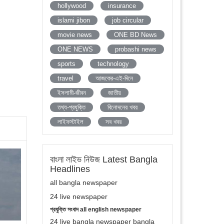
hollywood
insurance
islami jibon
job circular
movie news
ONE BD News
ONE NEWS
probashi news
sports
technology
travel
আজকের-এই-দিনে
ইসলামী-জীবন
জাতীয়
তথ্য-প্রযুক্তি
বিনোদনের খবর
লাইফস্টাইল
সব খবর
বাংলা লাইভ নিউজ Latest Bangla
Headlines
all bangla newspaper
24 live newspaper
প্রযুক্তি সংবাদ all english newspaper
24 live bangla newspaper bangla