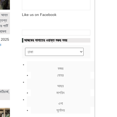
Like us on Facebook
ের আহত
ত্তপ্ত
 পার্টি
হামলা
, 2025
আজকের সালাতের ওয়াক্ত শুরুর সময়
র
ফজর
যোহর
আছর
ঠিচার্জ,
মাগরিব
এশা
সূর্যোদয়