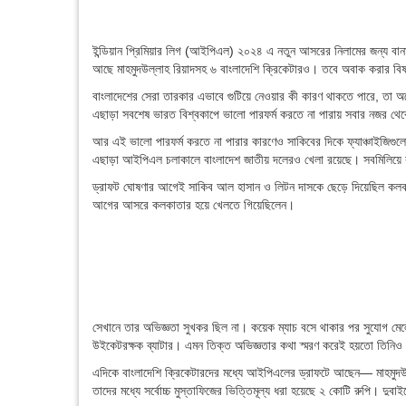
ইন্ডিয়ান প্রিমিয়ার লিগ (আইপিএল) ২০২৪ এ নতুন আসরের নিলামের জন্য বান
আছে মাহমুদউল্লাহ রিয়াদসহ ৬ বাংলাদেশি ক্রিকেটারও। তবে অবাক করার ব
বাংলাদেশের সেরা তারকার এভাবে গুটিয়ে নেওয়ার কী কারণ থাকতে পারে, তা
এছাড়া সবশেষ ভারত বিশ্বকাপে ভালো পারফর্ম করতে না পারায় সবার নজর থেকে
আর এই ভালো পারফর্ম করতে না পারার কারণেও সাকিবের দিকে ফ্যাঞ্চাইজি
এছাড়া আইপিএল চলাকালে বাংলাদেশ জাতীয় দলেরও খেলা রয়েছে। সবমিলিয়ে 
ড্রাফট ঘোষণার আগেই সাকিব আল হাসান ও লিটন দাসকে ছেড়ে দিয়েছিল কলকা
আগের আসরে কলকাতার হয়ে খেলতে গিয়েছিলেন।
সেখানে তার অভিজ্ঞতা সুখকর ছিল না। কয়েক ম্যাচ বসে থাকার পর সুযোগ মেল
উইকেটরক্ষক ব্যাটার। এমন তিক্ত অভিজ্ঞতার কথা স্মরণ করেই হয়তো তিনিও এব
এদিকে বাংলাদেশি ক্রিকেটারদের মধ্যে আইপিএলের ড্রাফটে আছেন— মাহমুদউল্
তাদের মধ্যে সর্বোচ্চ মুস্তাফিজের ভিত্তিমূল্য ধরা হয়েছে ২ কোটি রুপি। দ