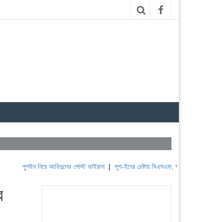
পুশইন নিয়ে আবিদুলের পোস্ট ভাইরাল
|
পুশ-ইনের চেষ্টায় বিএসএফ, পণ্ড করছে বিজিবি
|
লেবাননে
র