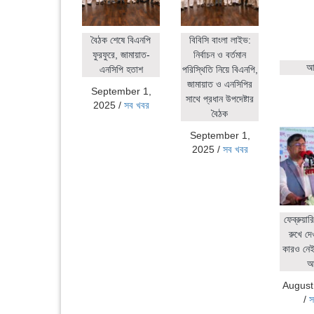
বৈঠক শেষে বিএনপি
বিবিসি বাংলা লাইভ:
ফুরফুরে, জামায়াত-
নির্বাচন ও বর্তমান
আহ
এনসিপি হতাশ
পরিস্থিতি নিয়ে বিএনপি,
জামায়াত ও এনসিপির
September 1,
সাথে প্রধান উপদেষ্টার
2025
/
সব খবর
বৈঠক
September 1,
2025
/
সব খবর
ফেব্রুয়ার
রুখে দে
কারও নেই:
আ
August
/
স