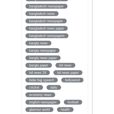
bangladeshi newspaper
bangladesh news
bangladesh newspaper
bangladesh news paper
bangladesh newspapers
bangla news
bangla newspaper
bangla news paper
bangla paper
bd news
bd news 24
bd news paper
bidai hajj speech
bollywood
cricket
daily
economy news
english newspaper
football
glamour world
health