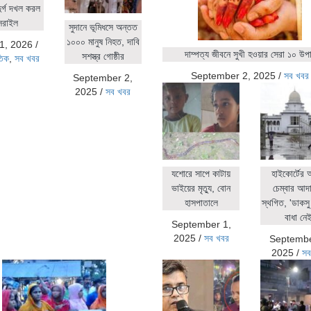
ুর্গ দখল করল
সরাইল
সুদানে ভূমিধসে অন্তত
১০০০ মানুষ নিহত, দাবি
1, 2026
/
দাম্পত্য জীবনে সুখী হওয়ার সেরা ১০ উপ
সশস্ত্র গোষ্ঠীর
তিক
,
সব খবর
September 2, 2025
/
সব খবর
September 2,
2025
/
সব খবর
যশোরে সাপে কাটায়
হাইকোর্টের
ভাইয়ের মৃত্যু, বোন
চেম্বার আদ
হাসপাতালে
স্থগিত, 'ডাকসু 
বাধা নেই
September 1,
2025
/
সব খবর
Septembe
2025
/
সব