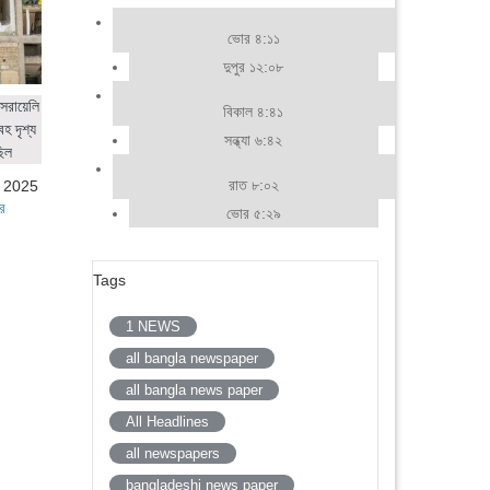
ভোর ৪:১১
দুপুর ১২:০৮
সরায়েলি
বিকাল ৪:৪১
হ দৃশ্য
সন্ধ্যা ৬:৪২
ছিল
রাত ৮:০২
, 2025
র
ভোর ৫:২৯
Tags
1 NEWS
all bangla newspaper
all bangla news paper
All Headlines
all newspapers
bangladeshi news paper