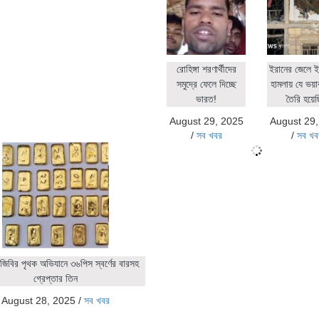
রোহিঙ্গা শরণার্থীদের
ইরানের জেলে ই
সমুদ্রে ফেলে দিচ্ছে
হামলায় যে ভয়াব
ভারত!
তৈরি হয়ে
August 29, 2025
August 29
/
সব খবর
/
সব খব
জিবির পৃথক অভিযানে ৩৬পিস স্বর্ণের বারসহ
গ্রেপ্তার তিন
August 28, 2025
/
সব খবর