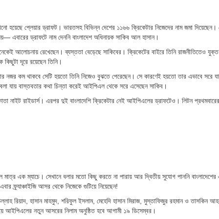
ানো হয়েছে প্লেয়ার ড্রাফট। ভারতসহ বিভিন্ন দেশের ১১৬৬ ক্রিকেটার নিজেদের নাম জমা দিয়েছেন। 
িষয়— এবারের ড্রাফটে নাম দেননি বাংলাদেশ অধিনায়ক সাকিব আল হাসান।
 অনেকেই আলোচনায় রেখেছেন। ব্যস্ততা বেড়েছে সাকিবের। ক্রিকেটের বাইরে তিনি রাজনীতিতেও যুক্
 কিছুটা দূরে রয়েছেন তিনি।
গুলোর নজর কম থাকবে সেটি হয়তো তিনি নিজেও বুঝতে পেরেছেন। সে কারণেই হয়তো তার এভাবে সরে য
বলা যায় বাস্তবতার কথা চিন্তা করেই আইপিএল থেকে সরে এসেছেন সাকিব।
তা নাইট রাইডার্স। এরপর দুই বাংলাদেশি ক্রিকেটার নেই আইপিএলের ড্রাফটেও। লিটন প্রথমবারে
ে মাত্র এক ম্যাচে। সেখানে বলার মতো কিছু করতে না পারায় আর দ্বিতীয় সুযোগ পাননি বাংলাদেশের
ার ফ্র্যাঞ্চাইজি আসর থেকে নিজেকে গুটিয়ে নিয়েছেন!
লাহ রিয়াদ, হাসান মাহমুদ, শরিফুল ইসলাম, মেহেদি হাসান মিরাজ, মুস্তাফিজুর রহমান ও তাসকিন আ
ুবাইয়ে আইপিএলের নতুন আসরের নিলাম অনুষ্ঠিত হবে আগামী ১৯ ডিসেম্বর।