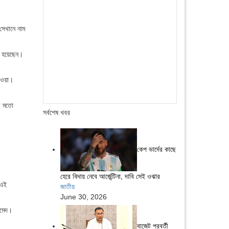
সেখানে নাম
ত হয়েছেন।
াওয়া।
র মতো
সর্বশেষ খবর
কেপ ভার্দের কাছে
হেরে বিদায় নেবে আর্জেন্টিনা, দাবি সেই ওঝার
 এই
জাতীয়
June 30, 2026
হমেদ।
বাজেট পরবর্তী