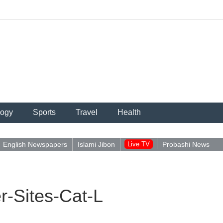
logy
Sports
Travel
Health
English Newspapers
Islami Jibon
Live TV
Probashi News
-Sites-Cat-L