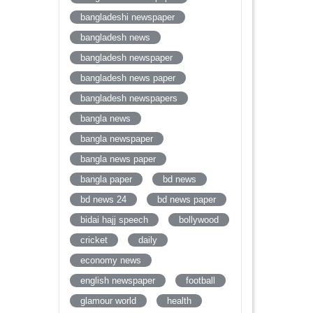
bangladeshi newspaper
bangladesh news
bangladesh newspaper
bangladesh news paper
bangladesh newspapers
bangla news
bangla newspaper
bangla news paper
bangla paper
bd news
bd news 24
bd news paper
bidai hajj speech
bollywood
cricket
daily
economy news
english newspaper
football
glamour world
health