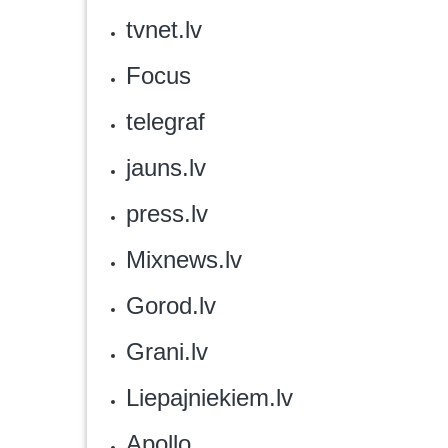
tvnet.lv‎
Focus
telegraf
jauns.lv
press.lv‎
Mixnews.lv
Gorod.lv
Grani.lv
‎Liepajniekiem.lv
Apollo‎