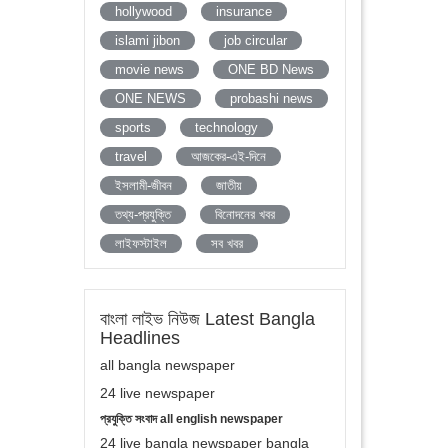
hollywood
insurance
islami jibon
job circular
movie news
ONE BD News
ONE NEWS
probashi news
sports
technology
travel
আজকের-এই-দিনে
ইসলামী-জীবন
জাতীয়
তথ্য-প্রযুক্তি
বিনোদনের খবর
লাইফস্টাইল
সব খবর
বাংলা লাইভ নিউজ Latest Bangla
Headlines
all bangla newspaper
24 live newspaper
প্রযুক্তি সংবাদ all english newspaper
24 live bangla newspaper bangla