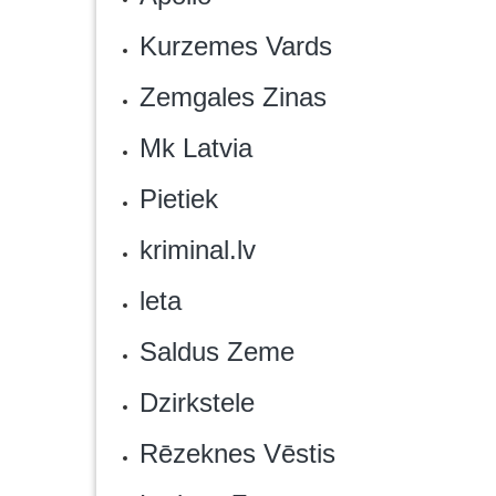
Kurzemes Vards‎
Zemgales Zinas
Mk Latvia
‎Pietiek
‎kriminal.lv
leta‎
Saldus Zeme
Dzirkstele
Rēzeknes Vēstis