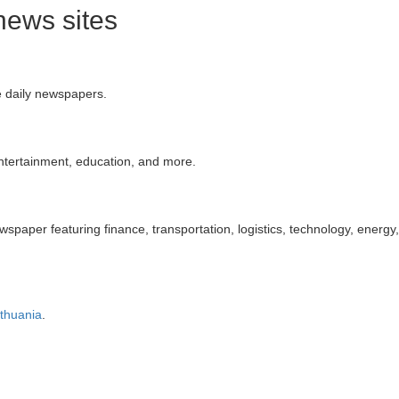
news sites
e daily newspapers.
 entertainment, education, and more.
paper featuring finance, transportation, logistics, technology, energy
ithuania
.