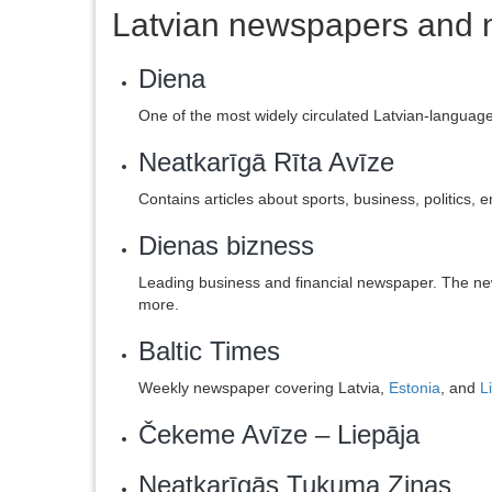
Latvian newspapers and 
Diena
One of the most widely circulated Latvian-languag
Neatkarīgā Rīta Avīze
Contains articles about sports, business, politics,
Dienas bizness
Leading business and financial newspaper. The news
more.
Baltic Times
Weekly newspaper covering Latvia,
Estonia
, and
L
Čekeme Avīze – Liepāja
Neatkarīgās Tukuma Ziņas