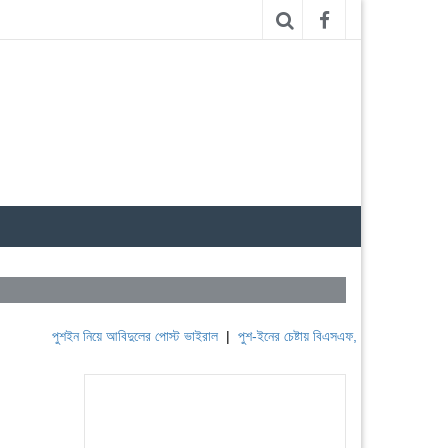
পুশইন নিয়ে আবিদুলের পোস্ট ভাইরাল
|
পুশ-ইনের চেষ্টায় বিএসএফ, পণ্ড করছে বিজিবি
|
লেবান