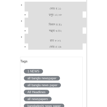
ভোর ৪:১১
দুপুর ১২:০৮
বিকাল ৪:৪১
সন্ধ্যা ৬:৪২
রাত ৮:০২
ভোর ৫:২৯
Tags
1 NEWS
all bangla newspaper
all bangla news paper
All Headlines
all newspapers
bangladeshi news paper