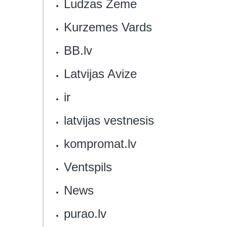
Ludzas Zeme
Kurzemes Vards
BB.lv
Latvijas Avize
ir
latvijas vestnesis‎
‎kompromat.lv
‎Ventspils
News
purao.lv