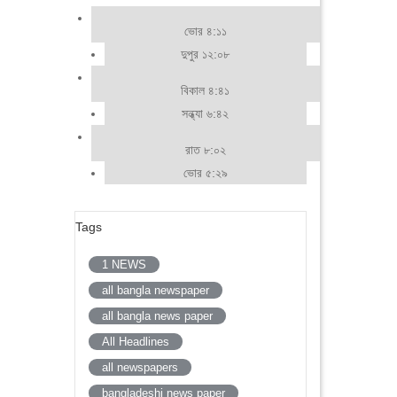
ভোর ৪:১১
দুপুর ১২:০৮
বিকাল ৪:৪১
সন্ধ্যা ৬:৪২
রাত ৮:০২
ভোর ৫:২৯
Tags
1 NEWS
all bangla newspaper
all bangla news paper
All Headlines
all newspapers
bangladeshi news paper