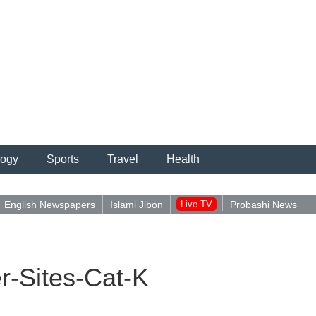
logy
Sports
Travel
Health
English Newspapers
Islami Jibon
Live TV
Probashi News
-Sites-Cat-K