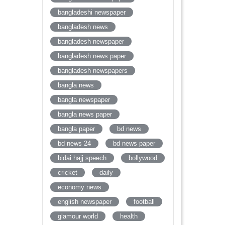
bangladeshi newspaper
bangladesh news
bangladesh newspaper
bangladesh news paper
bangladesh newspapers
bangla news
bangla newspaper
bangla news paper
bangla paper
bd news
bd news 24
bd news paper
bidai hajj speech
bollywood
cricket
daily
economy news
english newspaper
football
glamour world
health