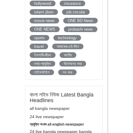
hollywood
insurance
islami jibon
job circular
movie news
ONE BD News
ONE NEWS
probashi news
sports
technology
travel
আজকের-এই-দিনে
ইসলামী-জীবন
জাতীয়
তথ্য-প্রযুক্তি
বিনোদনের খবর
লাইফস্টাইল
সব খবর
বাংলা লাইভ নিউজ Latest Bangla
Headlines
all bangla newspaper
24 live newspaper
প্রযুক্তি সংবাদ all english newspaper
24 live bangla newspaper bangla