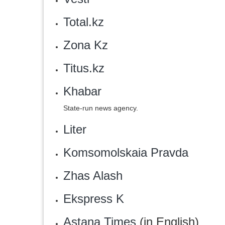
Total.kz
Zona Kz
Titus.kz
Khabar
State-run news agency.
Liter
Komsomolskaia Pravda
Zhas Alash
Ekspress K
Astana Times
(in English)